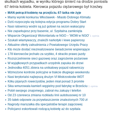
skutkach wypadku, w wyniku którego śmierć na drodze poniosła
67-letnia kobieta. Kierowca pojazdu ciężarowego był trzeźwy.
MAN potrącił kobietę na przejściu. 67-latka nie żyje
Mamy wyniki konkursu Włocławek - Miasto Dobrego Klimatu
Dziś rozpoczęła się kolejna edycja programu Dobry Start
Nasi ratownicy wodni są już gotowi na sezon wakacyjny
Nie zaparkujesz przy basenie, ul. Szpitalna zamknięta
Wsparcie Organizacji Wolontariatu w NGO – 'WOW w NGO'
1 opinia
Szukali włamywaczy, znaleźli narkotyki i lewe papierosy
Aktualne oferty zatrudnienia z Powiatowego Urzędu Pracy
Kto może dostać niezrealizowane świadczenie wspierające
178 kierowców jechało za szybko, 4 straciło prawo jazdy
Rozszczelnienie sieci gazowej oraz zagrożenie pożarowe
W wyjątkowych przypadkach urzędnik zapuka do drzwi
Jednostka 4051 zbiera na unikatowy pojazd ratowniczy
Wzmożone kontrole policyjne w trakcie długiego weekendu
Nasi terytorialsi najlepszą drużyn VI Mistrzostostw WOT
Kilku pijanych rowerzystów, jeden miał ponad 3 promile
Sika wmurowała kamień węgielny pod fabrykę w Brześciu
1 opinia
Pobił swojego znajomego, zabrał mu zakupy i telefon
Od 23 czerewca zmiana rozkładu linii autobusowej nr 10
35-latek odpowie za przywłaszczenie znalezionych 700 zł
Nagrody marszałka dla specjalistów terapii zajęciowej
Policjanci eskortowali rodzącą kobietę aż do szpitala