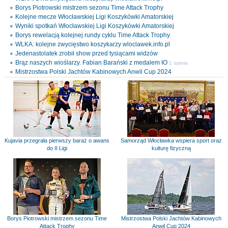
Borys Piotrowski mistrzem sezonu Time Attack Trophy
Kolejne mecze Włocławskiej Ligi Koszykówki Amatorskiej
Wyniki spotkań Włocławskiej Ligi Koszykówki Amatorskiej
Borys rewelacją kolejnej rundy cyklu Time Attack Trophy
WLKA: kolejne zwycięstwo koszykarzy wloclawek.info.pl
Jedenastolatek zrobił show przed tysiącami widzów
Brąz naszych wioślarzy. Fabian Barański z medalem IO
1 opinia
Mistrzostwa Polski Jachtów Kabinowych Anwil Cup 2024
Kujavia przegrała pierwszy baraż o awans
Samorząd Włocławka wspiera sport oraz
do II Ligi
kulturę fizyczną
Borys Piotrowski mistrzem sezonu Time
Mistrzostwa Polski Jachtów Kabinowych
Attack Trophy
Anwil Cup 2024