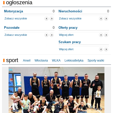
ogłoszenia
Motoryzacja
0
Nieruchomości
0
Zobacz wszystkie
Zobacz wszystkie
Pozostałe
0
Oferty pracy
Zobacz wszystkie
Więcej ofert
Szukam pracy
Więcej ofert
sport
Anwil
Włocłavia
WLKA
Lekkoatletyka
Sporty walki