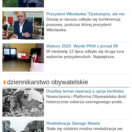
Prezydent Włocławka:"Dyskutujmy, ale nie
obrażajmy się”
Dzisiaj w ratuszu odbyła się konferencja
prasowa, podczas której prezydent
Włocławka..
Wybory 2020. Wyniki PKW z ponad 99
procent obwodów
W niedzielę 12 lipca odbyła się druga tura
wyborów prezydenckich. Największe..
dziennikarstwo obywatelskie
Drażliwy temat reparacji a opcja berlińska
Nowoczesna i Platforma Obywatelska dość
histerycznie oskarża szeregowego posła..
Rewitalizacja Starego Miasta
Stała się ostatnio modna rewitalizacja we