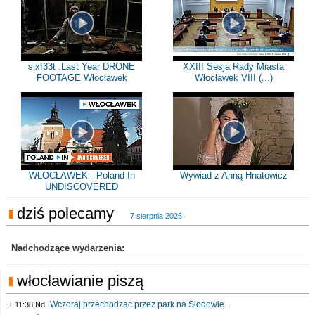
sixf33t .Last Year DRONE
XXIII Sesja Rady Miasta
FOOTAGE Włocławek
Włocławek VIII (...)
WŁOCŁAWEK - Poland In
Wywiad z Anną Hnatowicz
UNDISCOVERED
dziś polecamy
7 sierpnia 2026
Nadchodzące wydarzenia:
włocławianie piszą
Wczoraj przechodząc przez park na Słodowie..
11:38 Nd.