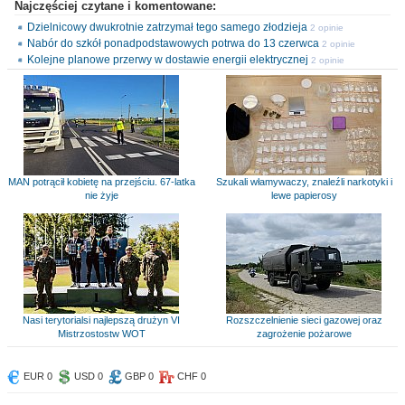
Najczęściej czytane i komentowane:
Dzielnicowy dwukrotnie zatrzymał tego samego złodzieja
2 opinie
Nabór do szkół ponadpodstawowych potrwa do 13 czerwca
2 opinie
Kolejne planowe przerwy w dostawie energii elektrycznej
2 opinie
MAN potrącił kobietę na przejściu. 67-latka
Szukali włamywaczy, znaleźli narkotyki i
nie żyje
lewe papierosy
Nasi terytorialsi najlepszą drużyn VI
Rozszczelnienie sieci gazowej oraz
Mistrzostostw WOT
zagrożenie pożarowe
EUR 0
USD 0
GBP 0
CHF 0