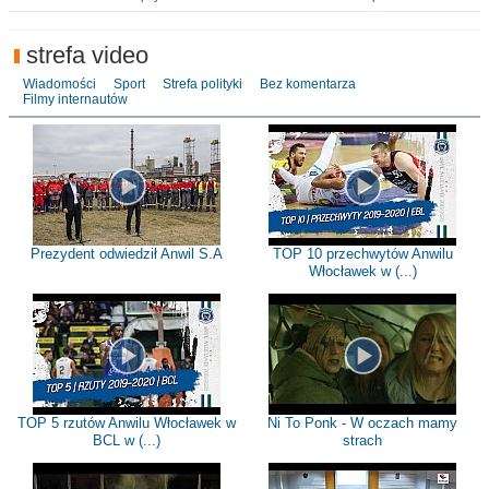
strefa video
Wiadomości
Sport
Strefa polityki
Bez komentarza
Filmy internautów
Prezydent odwiedził Anwil S.A
TOP 10 przechwytów Anwilu
Włocławek w (...)
TOP 5 rzutów Anwilu Włocławek w
Ni To Ponk - W oczach mamy
BCL w (...)
strach