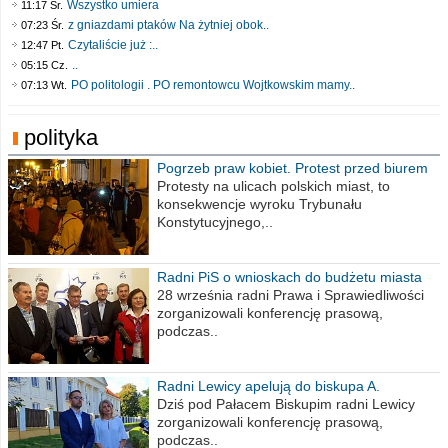
Wszystko umiera
11:17 Śr.
z gniazdami ptaków Na żytniej obok..
07:23 Śr.
Czytaliście już :..
12:47 Pt.
..
05:15 Cz.
PO politologii . PO remontowcu Wojtkowskim mamy..
07:13 Wt.
polityka
Pogrzeb praw kobiet. Protest przed biurem
poselskim PiS
Protesty na ulicach polskich miast, to
konsekwencje wyroku Trybunału
Konstytucyjnego,..
Radni PiS o wnioskach do budżetu miasta
na 2021 rok
28 września radni Prawa i Sprawiedliwości
zorganizowali konferencję prasową,
podczas..
Radni Lewicy apelują do biskupa A.
Wiesława Meringa
Dziś pod Pałacem Biskupim radni Lewicy
zorganizowali konferencję prasową,
podczas..