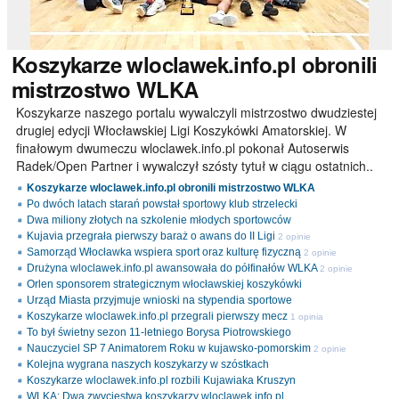
Koszykarze
wloclawek.info.pl obronili
mistrzostwo WLKA
Koszykarze naszego portalu wywalczyli mistrzostwo dwudziestej
drugiej edycji Włocławskiej Ligi Koszykówki Amatorskiej. W
finałowym dwumeczu wloclawek.info.pl pokonał Autoserwis
Radek/Open Partner i wywalczył szósty tytuł w ciągu ostatnich..
Koszykarze wloclawek.info.pl obronili mistrzostwo WLKA
Po dwóch latach starań powstał sportowy klub strzelecki
Dwa miliony złotych na szkolenie młodych sportowców
Kujavia przegrała pierwszy baraż o awans do II Ligi
2 opinie
Samorząd Włocławka wspiera sport oraz kulturę fizyczną
2 opinie
Drużyna wloclawek.info.pl awansowała do półfinałów WLKA
2 opinie
Orlen sponsorem strategicznym włocławskiej koszykówki
Urząd Miasta przyjmuje wnioski na stypendia sportowe
Koszykarze wloclawek.info.pl przegrali pierwszy mecz
1 opinia
To był świetny sezon 11-letniego Borysa Piotrowskiego
Nauczyciel SP 7 Animatorem Roku w kujawsko-pomorskim
2 opinie
Kolejna wygrana naszych koszykarzy w szóstkach
Koszykarze wloclawek.info.pl rozbili Kujawiaka Kruszyn
WLKA: Dwa zwycięstwa koszykarzy wloclawek.info.pl