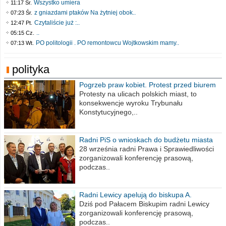
Wszystko umiera
11:17 Śr.
z gniazdami ptaków Na żytniej obok..
07:23 Śr.
Czytaliście już :..
12:47 Pt.
..
05:15 Cz.
PO politologii . PO remontowcu Wojtkowskim mamy..
07:13 Wt.
polityka
Pogrzeb praw kobiet. Protest przed biurem
poselskim PiS
Protesty na ulicach polskich miast, to
konsekwencje wyroku Trybunału
Konstytucyjnego,..
Radni PiS o wnioskach do budżetu miasta
na 2021 rok
28 września radni Prawa i Sprawiedliwości
zorganizowali konferencję prasową,
podczas..
Radni Lewicy apelują do biskupa A.
Wiesława Meringa
Dziś pod Pałacem Biskupim radni Lewicy
zorganizowali konferencję prasową,
podczas..