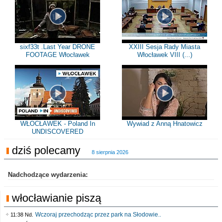
sixf33t .Last Year DRONE
XXIII Sesja Rady Miasta
FOOTAGE Włocławek
Włocławek VIII (...)
WŁOCŁAWEK - Poland In
Wywiad z Anną Hnatowicz
UNDISCOVERED
dziś polecamy
8 sierpnia 2026
Nadchodzące wydarzenia:
włocławianie piszą
Wczoraj przechodząc przez park na Słodowie..
11:38 Nd.