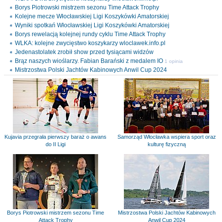
Borys Piotrowski mistrzem sezonu Time Attack Trophy
Kolejne mecze Włocławskiej Ligi Koszykówki Amatorskiej
Wyniki spotkań Włocławskiej Ligi Koszykówki Amatorskiej
Borys rewelacją kolejnej rundy cyklu Time Attack Trophy
WLKA: kolejne zwycięstwo koszykarzy wloclawek.info.pl
Jedenastolatek zrobił show przed tysiącami widzów
Brąz naszych wioślarzy. Fabian Barański z medalem IO
1 opinia
Mistrzostwa Polski Jachtów Kabinowych Anwil Cup 2024
Kujavia przegrała pierwszy baraż o awans
Samorząd Włocławka wspiera sport oraz
do II Ligi
kulturę fizyczną
Borys Piotrowski mistrzem sezonu Time
Mistrzostwa Polski Jachtów Kabinowych
Attack Trophy
Anwil Cup 2024