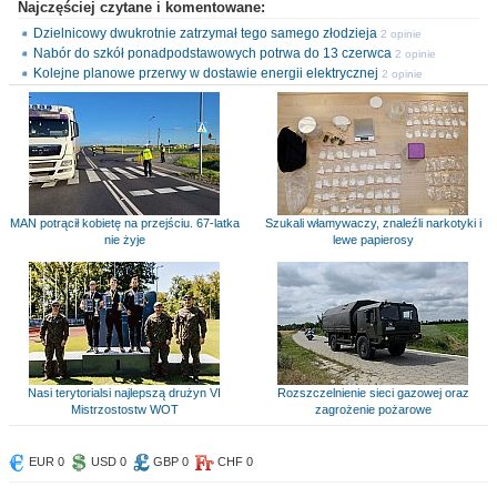
Najczęściej czytane i komentowane:
Dzielnicowy dwukrotnie zatrzymał tego samego złodzieja
2 opinie
Nabór do szkół ponadpodstawowych potrwa do 13 czerwca
2 opinie
Kolejne planowe przerwy w dostawie energii elektrycznej
2 opinie
MAN potrącił kobietę na przejściu. 67-latka
Szukali włamywaczy, znaleźli narkotyki i
nie żyje
lewe papierosy
Nasi terytorialsi najlepszą drużyn VI
Rozszczelnienie sieci gazowej oraz
Mistrzostostw WOT
zagrożenie pożarowe
EUR 0
USD 0
GBP 0
CHF 0