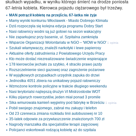
skutkach wypadku, w wyniku którego śmierć na drodze poniosła
67-letnia kobieta. Kierowca pojazdu ciężarowego był trzeźwy.
MAN potrącił kobietę na przejściu. 67-latka nie żyje
Mamy wyniki konkursu Włocławek - Miasto Dobrego Klimatu
Dziś rozpoczęła się kolejna edycja programu Dobry Start
Nasi ratownicy wodni są już gotowi na sezon wakacyjny
Nie zaparkujesz przy basenie, ul. Szpitalna zamknięta
Wsparcie Organizacji Wolontariatu w NGO – 'WOW w NGO'
1 opinia
Szukali włamywaczy, znaleźli narkotyki i lewe papierosy
Aktualne oferty zatrudnienia z Powiatowego Urzędu Pracy
Kto może dostać niezrealizowane świadczenie wspierające
178 kierowców jechało za szybko, 4 straciło prawo jazdy
Rozszczelnienie sieci gazowej oraz zagrożenie pożarowe
W wyjątkowych przypadkach urzędnik zapuka do drzwi
Jednostka 4051 zbiera na unikatowy pojazd ratowniczy
Wzmożone kontrole policyjne w trakcie długiego weekendu
Nasi terytorialsi najlepszą drużyn VI Mistrzostostw WOT
Kilku pijanych rowerzystów, jeden miał ponad 3 promile
Sika wmurowała kamień węgielny pod fabrykę w Brześciu
1 opinia
Pobił swojego znajomego, zabrał mu zakupy i telefon
Od 23 czerewca zmiana rozkładu linii autobusowej nr 10
35-latek odpowie za przywłaszczenie znalezionych 700 zł
Nagrody marszałka dla specjalistów terapii zajęciowej
Policjanci eskortowali rodzącą kobietę aż do szpitala