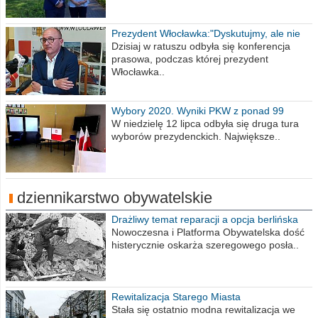
Prezydent Włocławka:"Dyskutujmy, ale nie
obrażajmy się”
Dzisiaj w ratuszu odbyła się konferencja
prasowa, podczas której prezydent
Włocławka..
Wybory 2020. Wyniki PKW z ponad 99
procent obwodów
W niedzielę 12 lipca odbyła się druga tura
wyborów prezydenckich. Największe..
dziennikarstwo obywatelskie
Drażliwy temat reparacji a opcja berlińska
Nowoczesna i Platforma Obywatelska dość
histerycznie oskarża szeregowego posła..
Rewitalizacja Starego Miasta
Stała się ostatnio modna rewitalizacja we