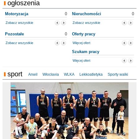
ogłoszenia
Motoryzacja
0
Nieruchomości
0
Zobacz wszystkie
Zobacz wszystkie
Pozostałe
0
Oferty pracy
Zobacz wszystkie
Więcej ofert
Szukam pracy
Więcej ofert
sport
Anwil
Włocłavia
WLKA
Lekkoatletyka
Sporty walki