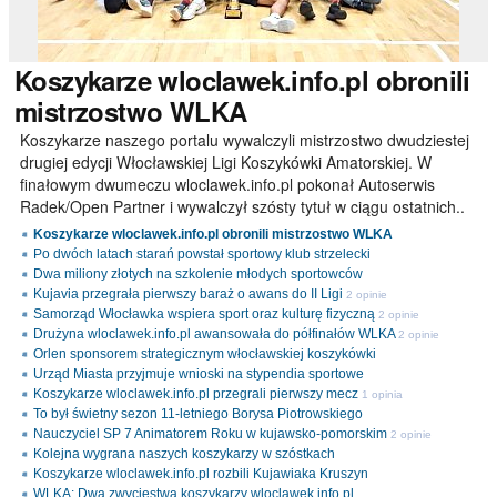
Koszykarze
wloclawek.info.pl obronili
mistrzostwo WLKA
Koszykarze naszego portalu wywalczyli mistrzostwo dwudziestej
drugiej edycji Włocławskiej Ligi Koszykówki Amatorskiej. W
finałowym dwumeczu wloclawek.info.pl pokonał Autoserwis
Radek/Open Partner i wywalczył szósty tytuł w ciągu ostatnich..
Koszykarze wloclawek.info.pl obronili mistrzostwo WLKA
Po dwóch latach starań powstał sportowy klub strzelecki
Dwa miliony złotych na szkolenie młodych sportowców
Kujavia przegrała pierwszy baraż o awans do II Ligi
2 opinie
Samorząd Włocławka wspiera sport oraz kulturę fizyczną
2 opinie
Drużyna wloclawek.info.pl awansowała do półfinałów WLKA
2 opinie
Orlen sponsorem strategicznym włocławskiej koszykówki
Urząd Miasta przyjmuje wnioski na stypendia sportowe
Koszykarze wloclawek.info.pl przegrali pierwszy mecz
1 opinia
To był świetny sezon 11-letniego Borysa Piotrowskiego
Nauczyciel SP 7 Animatorem Roku w kujawsko-pomorskim
2 opinie
Kolejna wygrana naszych koszykarzy w szóstkach
Koszykarze wloclawek.info.pl rozbili Kujawiaka Kruszyn
WLKA: Dwa zwycięstwa koszykarzy wloclawek.info.pl