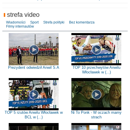
strefa video
Wiadomości
Sport
Strefa polityki
Bez komentarza
Filmy internautów
Prezydent odwiedził Anwil S.A
TOP 10 przechwytów Anwilu
Włocławek w (...)
TOP 5 rzutów Anwilu Włocławek w
Ni To Ponk - W oczach mamy
BCL w (...)
strach