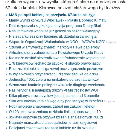
skutkach wypadku, w wyniku którego śmierć na drodze poniosła
67-letnia kobieta. Kierowca pojazdu ciężarowego był trzeźwy.
MAN potrącił kobietę na przejściu. 67-latka nie żyje
Mamy wyniki konkursu Włocławek - Miasto Dobrego Klimatu
Dziś rozpoczęła się kolejna edycja programu Dobry Start
Nasi ratownicy wodni są już gotowi na sezon wakacyjny
Nie zaparkujesz przy basenie, ul. Szpitalna zamknięta
Wsparcie Organizacji Wolontariatu w NGO – 'WOW w NGO'
1 opinia
Szukali włamywaczy, znaleźli narkotyki i lewe papierosy
Aktualne oferty zatrudnienia z Powiatowego Urzędu Pracy
Kto może dostać niezrealizowane świadczenie wspierające
178 kierowców jechało za szybko, 4 straciło prawo jazdy
Rozszczelnienie sieci gazowej oraz zagrożenie pożarowe
W wyjątkowych przypadkach urzędnik zapuka do drzwi
Jednostka 4051 zbiera na unikatowy pojazd ratowniczy
Wzmożone kontrole policyjne w trakcie długiego weekendu
Nasi terytorialsi najlepszą drużyn VI Mistrzostostw WOT
Kilku pijanych rowerzystów, jeden miał ponad 3 promile
Sika wmurowała kamień węgielny pod fabrykę w Brześciu
1 opinia
Pobił swojego znajomego, zabrał mu zakupy i telefon
Od 23 czerewca zmiana rozkładu linii autobusowej nr 10
35-latek odpowie za przywłaszczenie znalezionych 700 zł
Nagrody marszałka dla specjalistów terapii zajęciowej
Policjanci eskortowali rodzącą kobietę aż do szpitala