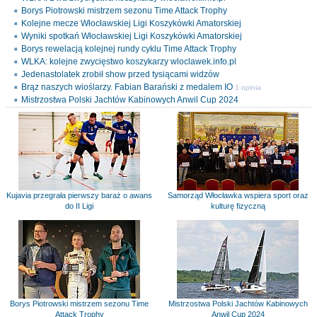
Borys Piotrowski mistrzem sezonu Time Attack Trophy
Kolejne mecze Włocławskiej Ligi Koszykówki Amatorskiej
Wyniki spotkań Włocławskiej Ligi Koszykówki Amatorskiej
Borys rewelacją kolejnej rundy cyklu Time Attack Trophy
WLKA: kolejne zwycięstwo koszykarzy wloclawek.info.pl
Jedenastolatek zrobił show przed tysiącami widzów
Brąz naszych wioślarzy. Fabian Barański z medalem IO
1 opinia
Mistrzostwa Polski Jachtów Kabinowych Anwil Cup 2024
Kujavia przegrała pierwszy baraż o awans
Samorząd Włocławka wspiera sport oraz
do II Ligi
kulturę fizyczną
Borys Piotrowski mistrzem sezonu Time
Mistrzostwa Polski Jachtów Kabinowych
Attack Trophy
Anwil Cup 2024