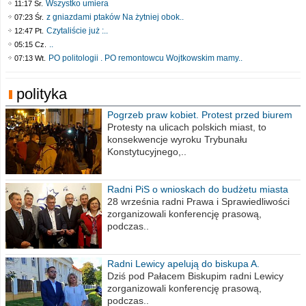
Wszystko umiera
11:17 Śr.
z gniazdami ptaków Na żytniej obok..
07:23 Śr.
Czytaliście już :..
12:47 Pt.
..
05:15 Cz.
PO politologii . PO remontowcu Wojtkowskim mamy..
07:13 Wt.
polityka
Pogrzeb praw kobiet. Protest przed biurem
poselskim PiS
Protesty na ulicach polskich miast, to
konsekwencje wyroku Trybunału
Konstytucyjnego,..
Radni PiS o wnioskach do budżetu miasta
na 2021 rok
28 września radni Prawa i Sprawiedliwości
zorganizowali konferencję prasową,
podczas..
Radni Lewicy apelują do biskupa A.
Wiesława Meringa
Dziś pod Pałacem Biskupim radni Lewicy
zorganizowali konferencję prasową,
podczas..