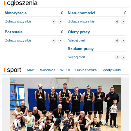
ogłoszenia
Motoryzacja
0
Nieruchomości
0
Zobacz wszystkie
Zobacz wszystkie
Pozostałe
0
Oferty pracy
Zobacz wszystkie
Więcej ofert
Szukam pracy
Więcej ofert
sport
Anwil
Włocłavia
WLKA
Lekkoatletyka
Sporty walki