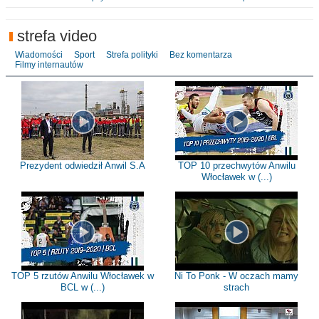
strefa video
Wiadomości
Sport
Strefa polityki
Bez komentarza
Filmy internautów
Prezydent odwiedził Anwil S.A
TOP 10 przechwytów Anwilu
Włocławek w (...)
TOP 5 rzutów Anwilu Włocławek w
Ni To Ponk - W oczach mamy
BCL w (...)
strach