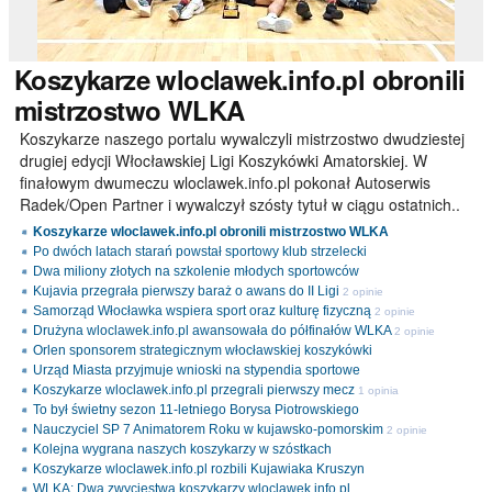
Koszykarze
wloclawek.info.pl obronili
mistrzostwo WLKA
Koszykarze naszego portalu wywalczyli mistrzostwo dwudziestej
drugiej edycji Włocławskiej Ligi Koszykówki Amatorskiej. W
finałowym dwumeczu wloclawek.info.pl pokonał Autoserwis
Radek/Open Partner i wywalczył szósty tytuł w ciągu ostatnich..
Koszykarze wloclawek.info.pl obronili mistrzostwo WLKA
Po dwóch latach starań powstał sportowy klub strzelecki
Dwa miliony złotych na szkolenie młodych sportowców
Kujavia przegrała pierwszy baraż o awans do II Ligi
2 opinie
Samorząd Włocławka wspiera sport oraz kulturę fizyczną
2 opinie
Drużyna wloclawek.info.pl awansowała do półfinałów WLKA
2 opinie
Orlen sponsorem strategicznym włocławskiej koszykówki
Urząd Miasta przyjmuje wnioski na stypendia sportowe
Koszykarze wloclawek.info.pl przegrali pierwszy mecz
1 opinia
To był świetny sezon 11-letniego Borysa Piotrowskiego
Nauczyciel SP 7 Animatorem Roku w kujawsko-pomorskim
2 opinie
Kolejna wygrana naszych koszykarzy w szóstkach
Koszykarze wloclawek.info.pl rozbili Kujawiaka Kruszyn
WLKA: Dwa zwycięstwa koszykarzy wloclawek.info.pl