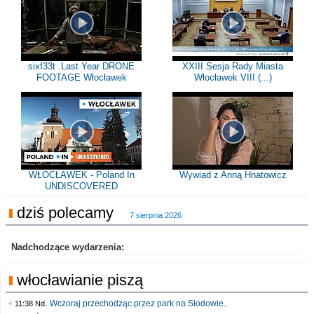
sixf33t .Last Year DRONE
XXIII Sesja Rady Miasta
FOOTAGE Włocławek
Włocławek VIII (...)
WŁOCŁAWEK - Poland In
Wywiad z Anną Hnatowicz
UNDISCOVERED
dziś polecamy
7 sierpnia 2026
Nadchodzące wydarzenia:
włocławianie piszą
Wczoraj przechodząc przez park na Słodowie..
11:38 Nd.