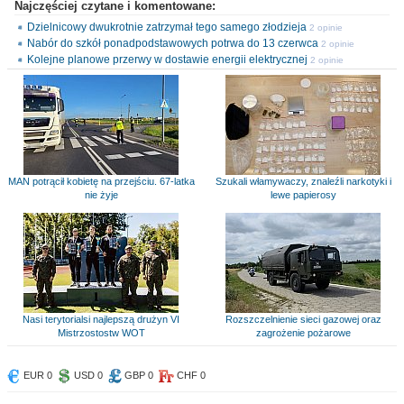
Najczęściej czytane i komentowane:
Dzielnicowy dwukrotnie zatrzymał tego samego złodzieja
2 opinie
Nabór do szkół ponadpodstawowych potrwa do 13 czerwca
2 opinie
Kolejne planowe przerwy w dostawie energii elektrycznej
2 opinie
MAN potrącił kobietę na przejściu. 67-latka
Szukali włamywaczy, znaleźli narkotyki i
nie żyje
lewe papierosy
Nasi terytorialsi najlepszą drużyn VI
Rozszczelnienie sieci gazowej oraz
Mistrzostostw WOT
zagrożenie pożarowe
EUR 0
USD 0
GBP 0
CHF 0