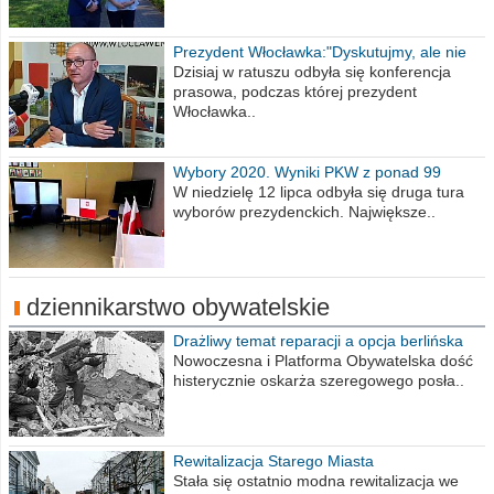
Prezydent Włocławka:"Dyskutujmy, ale nie
obrażajmy się”
Dzisiaj w ratuszu odbyła się konferencja
prasowa, podczas której prezydent
Włocławka..
Wybory 2020. Wyniki PKW z ponad 99
procent obwodów
W niedzielę 12 lipca odbyła się druga tura
wyborów prezydenckich. Największe..
dziennikarstwo obywatelskie
Drażliwy temat reparacji a opcja berlińska
Nowoczesna i Platforma Obywatelska dość
histerycznie oskarża szeregowego posła..
Rewitalizacja Starego Miasta
Stała się ostatnio modna rewitalizacja we