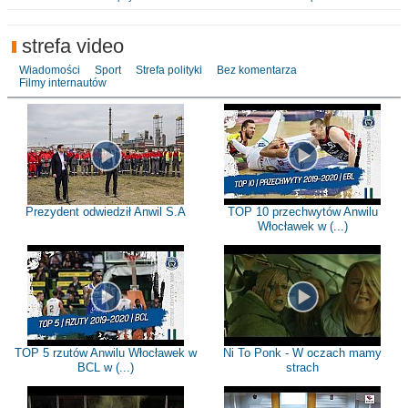
strefa video
Wiadomości
Sport
Strefa polityki
Bez komentarza
Filmy internautów
Prezydent odwiedził Anwil S.A
TOP 10 przechwytów Anwilu
Włocławek w (...)
TOP 5 rzutów Anwilu Włocławek w
Ni To Ponk - W oczach mamy
BCL w (...)
strach