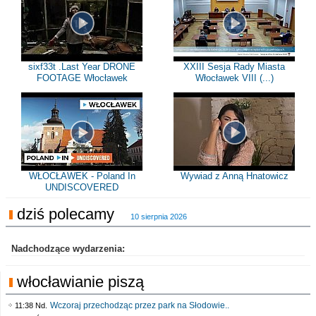
sixf33t .Last Year DRONE
XXIII Sesja Rady Miasta
FOOTAGE Włocławek
Włocławek VIII (...)
WŁOCŁAWEK - Poland In
Wywiad z Anną Hnatowicz
UNDISCOVERED
dziś polecamy
10 sierpnia 2026
Nadchodzące wydarzenia:
włocławianie piszą
Wczoraj przechodząc przez park na Słodowie..
11:38 Nd.