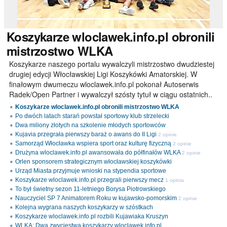
Koszykarze
wloclawek.info.pl obronili
mistrzostwo WLKA
Koszykarze naszego portalu wywalczyli mistrzostwo dwudziestej
drugiej edycji Włocławskiej Ligi Koszykówki Amatorskiej. W
finałowym dwumeczu wloclawek.info.pl pokonał Autoserwis
Radek/Open Partner i wywalczył szósty tytuł w ciągu ostatnich..
Koszykarze wloclawek.info.pl obronili mistrzostwo WLKA
Po dwóch latach starań powstał sportowy klub strzelecki
Dwa miliony złotych na szkolenie młodych sportowców
Kujavia przegrała pierwszy baraż o awans do II Ligi
2 opinie
Samorząd Włocławka wspiera sport oraz kulturę fizyczną
2 opinie
Drużyna wloclawek.info.pl awansowała do półfinałów WLKA
2 opinie
Orlen sponsorem strategicznym włocławskiej koszykówki
Urząd Miasta przyjmuje wnioski na stypendia sportowe
Koszykarze wloclawek.info.pl przegrali pierwszy mecz
1 opinia
To był świetny sezon 11-letniego Borysa Piotrowskiego
Nauczyciel SP 7 Animatorem Roku w kujawsko-pomorskim
2 opinie
Kolejna wygrana naszych koszykarzy w szóstkach
Koszykarze wloclawek.info.pl rozbili Kujawiaka Kruszyn
WLKA: Dwa zwycięstwa koszykarzy wloclawek.info.pl