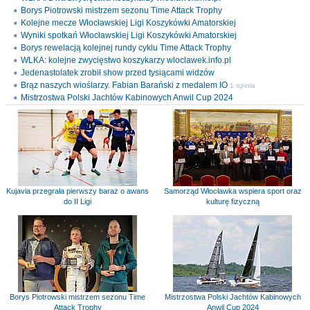
Borys Piotrowski mistrzem sezonu Time Attack Trophy
Kolejne mecze Włocławskiej Ligi Koszykówki Amatorskiej
Wyniki spotkań Włocławskiej Ligi Koszykówki Amatorskiej
Borys rewelacją kolejnej rundy cyklu Time Attack Trophy
WLKA: kolejne zwycięstwo koszykarzy wloclawek.info.pl
Jedenastolatek zrobił show przed tysiącami widzów
Brąz naszych wioślarzy. Fabian Barański z medalem IO
1 opinia
Mistrzostwa Polski Jachtów Kabinowych Anwil Cup 2024
Kujavia przegrała pierwszy baraż o awans
Samorząd Włocławka wspiera sport oraz
do II Ligi
kulturę fizyczną
Borys Piotrowski mistrzem sezonu Time
Mistrzostwa Polski Jachtów Kabinowych
Attack Trophy
Anwil Cup 2024