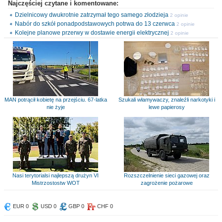
Najczęściej czytane i komentowane:
Dzielnicowy dwukrotnie zatrzymał tego samego złodzieja
2 opinie
Nabór do szkół ponadpodstawowych potrwa do 13 czerwca
2 opinie
Kolejne planowe przerwy w dostawie energii elektrycznej
2 opinie
MAN potrącił kobietę na przejściu. 67-latka
Szukali włamywaczy, znaleźli narkotyki i
nie żyje
lewe papierosy
Nasi terytorialsi najlepszą drużyn VI
Rozszczelnienie sieci gazowej oraz
Mistrzostostw WOT
zagrożenie pożarowe
EUR 0
USD 0
GBP 0
CHF 0