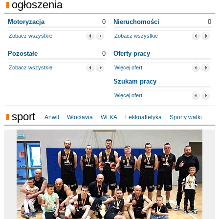
ogłoszenia
Motoryzacja
0
Nieruchomości
0
Zobacz wszystkie
Zobacz wszystkie
Pozostałe
0
Oferty pracy
Zobacz wszystkie
Więcej ofert
Szukam pracy
Więcej ofert
sport
Anwil
Włocłavia
WLKA
Lekkoatletyka
Sporty walki