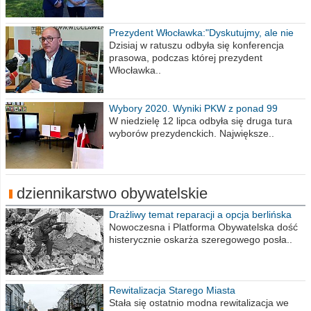
Prezydent Włocławka:"Dyskutujmy, ale nie
obrażajmy się”
Dzisiaj w ratuszu odbyła się konferencja
prasowa, podczas której prezydent
Włocławka..
Wybory 2020. Wyniki PKW z ponad 99
procent obwodów
W niedzielę 12 lipca odbyła się druga tura
wyborów prezydenckich. Największe..
dziennikarstwo obywatelskie
Drażliwy temat reparacji a opcja berlińska
Nowoczesna i Platforma Obywatelska dość
histerycznie oskarża szeregowego posła..
Rewitalizacja Starego Miasta
Stała się ostatnio modna rewitalizacja we