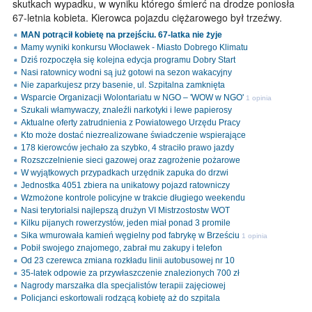
skutkach wypadku, w wyniku którego śmierć na drodze poniosła
67-letnia kobieta. Kierowca pojazdu ciężarowego był trzeźwy.
MAN potrącił kobietę na przejściu. 67-latka nie żyje
Mamy wyniki konkursu Włocławek - Miasto Dobrego Klimatu
Dziś rozpoczęła się kolejna edycja programu Dobry Start
Nasi ratownicy wodni są już gotowi na sezon wakacyjny
Nie zaparkujesz przy basenie, ul. Szpitalna zamknięta
Wsparcie Organizacji Wolontariatu w NGO – 'WOW w NGO'
1 opinia
Szukali włamywaczy, znaleźli narkotyki i lewe papierosy
Aktualne oferty zatrudnienia z Powiatowego Urzędu Pracy
Kto może dostać niezrealizowane świadczenie wspierające
178 kierowców jechało za szybko, 4 straciło prawo jazdy
Rozszczelnienie sieci gazowej oraz zagrożenie pożarowe
W wyjątkowych przypadkach urzędnik zapuka do drzwi
Jednostka 4051 zbiera na unikatowy pojazd ratowniczy
Wzmożone kontrole policyjne w trakcie długiego weekendu
Nasi terytorialsi najlepszą drużyn VI Mistrzostostw WOT
Kilku pijanych rowerzystów, jeden miał ponad 3 promile
Sika wmurowała kamień węgielny pod fabrykę w Brześciu
1 opinia
Pobił swojego znajomego, zabrał mu zakupy i telefon
Od 23 czerewca zmiana rozkładu linii autobusowej nr 10
35-latek odpowie za przywłaszczenie znalezionych 700 zł
Nagrody marszałka dla specjalistów terapii zajęciowej
Policjanci eskortowali rodzącą kobietę aż do szpitala