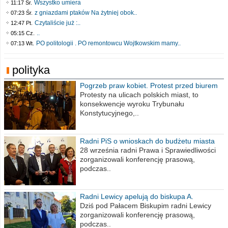
Wszystko umiera
11:17 Śr.
z gniazdami ptaków Na żytniej obok..
07:23 Śr.
Czytaliście już :..
12:47 Pt.
..
05:15 Cz.
PO politologii . PO remontowcu Wojtkowskim mamy..
07:13 Wt.
polityka
Pogrzeb praw kobiet. Protest przed biurem
poselskim PiS
Protesty na ulicach polskich miast, to
konsekwencje wyroku Trybunału
Konstytucyjnego,..
Radni PiS o wnioskach do budżetu miasta
na 2021 rok
28 września radni Prawa i Sprawiedliwości
zorganizowali konferencję prasową,
podczas..
Radni Lewicy apelują do biskupa A.
Wiesława Meringa
Dziś pod Pałacem Biskupim radni Lewicy
zorganizowali konferencję prasową,
podczas..