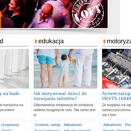
jonat Michelin
rodzie 31.12.2018
ód
edukacja
motoryz
 na białe
Jak motywować dzieci do
System zarząd
rozwijania talentów?
ISO/TS 1694
est narażona na
Odpowiednia motywacja do działania
Ze względu na og
 promieni
ułatwia osiągnięcie celu. Tak samo jest
zanieczyszczenia 
w..
się z tym..
Urządzamy
Uczelnie, szkoły
Aktualności
Aktualności
Pre