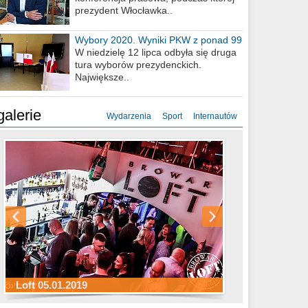
prezydent Włocławka..
Wybory 2020. Wyniki PKW z ponad 99
procent obwodów
W niedzielę 12 lipca odbyła się druga
tura wyborów prezydenckich.
Największe..
galerie
Wydarzenia
Sport
Internautów
Sylwester Hotel Młyn 31.12.2018
Sylwester Miejski 31.12.2018
Sylwester Loft 31.12.2018
Loft 05.01.2019
Sylwester Podgrodzie 31.12.2018
Sylwester Pensjonat Michelin 31.12.2018