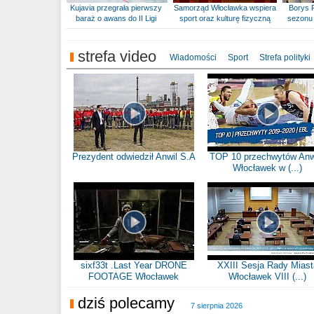
Kujavia przegrała pierwszy
Samorząd Włocławka wspiera
Borys 
baraż o awans do II Ligi
sport oraz kulturę fizyczną
sezonu 
strefa video
Wiadomości
Sport
Strefa polityki
Prezydent odwiedził Anwil S.A
TOP 10 przechwytów Anw
Włocławek w (...)
sixf33t .Last Year DRONE
XXIII Sesja Rady Miast
FOOTAGE Włocławek
Włocławek VIII (...)
dziś polecamy
7 sierpnia 2026