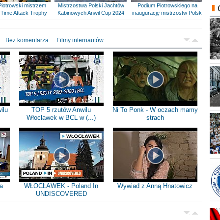
Piotrowski mistrzem
Mistrzostwa Polski Jachtów
Podium Piotrowskiego na
Time Attack Trophy
Kabinowych Anwil Cup 2024
inaugurację mistrzostw Polski
Bez komentarza
Filmy internautów
ilu
TOP 5 rzutów Anwilu
Ni To Ponk - W oczach mamy
Włocławek w BCL w (...)
strach
a
WŁOCŁAWEK - Poland In
Wywiad z Anną Hnatowicz
UNDISCOVERED