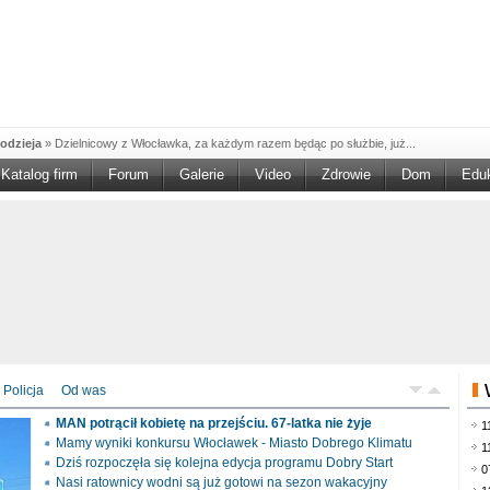
odzieja
»
Dzielnicowy z Włocławka, za każdym razem będąc po służbie, już...
Katalog firm
Forum
Galerie
Video
Zdrowie
Dom
Edu
W w NGO'
»
Ruszył nabór w konkursie „Wsparcie Organizacji Wolontariatu w NGO –
rześciu
»
Sika Poland rozpoczęła budowę swojej nowej fabryki w Brześciu
e
»
Policjanci wyjaśniają dokładne okoliczności tragicznego w skutkach...
blaskiem
»
Kujawsko-Pomorska Organizacja Turystyczna wraz z partnerami
du Pracy
»
Szukasz pracy, zajęcia dorywczego, czy może chcesz całkowicie
zieja
»
Policjanci zatrzymali 40–latka, który na terenie powiatu włocławskiego...
mochód
»
Mundurowi z Topólki zatrzymali 66-letniego mężczyznę, podejrzanego o...
Policja
Od was
ontach
»
Od czerwca rozpoczął się nowy okres świadczeniowy 800 plus, który
MAN potrącił kobietę na przejściu. 67-latka nie żyje
1
drogach
»
Policjanci ruchu drogowego przeprowadzili na drogach Włocławka i
Mamy wyniki konkursu Włocławek - Miasto Dobrego Klimatu
1
Dziś rozpoczęła się kolejna edycja programu Dobry Start
0
Nasi ratownicy wodni są już gotowi na sezon wakacyjny