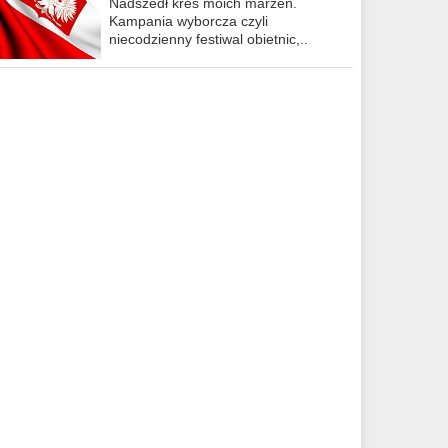
Nadszedł kres moich marzeń.
Kampania wyborcza czyli
niecodzienny festiwal obietnic,..