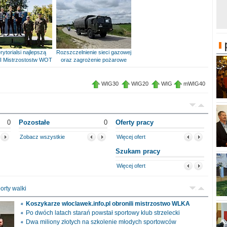
rytorialsi najlepszą
Rozszczelnienie sieci gazowej
I Mistrzostostw WOT
oraz zagrożenie pożarowe
WIG30
WIG20
WIG
mWIG40
0
Pozostałe
0
Oferty pracy
Zobacz wszystkie
Więcej ofert
Szukam pracy
Więcej ofert
orty walki
Koszykarze wloclawek.info.pl obronili mistrzostwo WLKA
Po dwóch latach starań powstał sportowy klub strzelecki
Dwa miliony złotych na szkolenie młodych sportowców