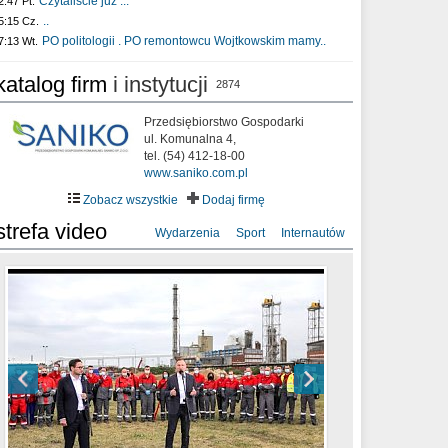
Czytaliście już :..
2:47 Pt.
..
5:15 Cz.
PO politologii . PO remontowcu Wojtkowskim mamy..
7:13 Wt.
katalog firm
i instytucji
2874
Przedsiębiorstwo Gospodarki
ul. Komunalna 4,
tel. (54) 412-18-00
www.saniko.com.pl
Zobacz wszystkie
Dodaj firmę
strefa video
Wydarzenia
Sport
Internautów
sixf33t .Last Year DRONE FOOTAGE
XXIII Sesja Rady Miasta Włocławek VIII
Ni To Ponk - W oczach mamy strach
Włocławek
kadencji w dniu 09.06.2020 r.