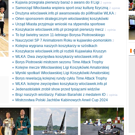
Kujavia przegrała pierwszy baraż o awans do II Ligi
2 opinie
Samorząd Włocławka wspiera sport oraz kulturę fizyczną
2 opinie
Drużyna wloclawek.info.pl awansowała do półfinałów WLKA
2
Orlen sponsorem strategicznym włocławskiej koszykówki
opinie
Urząd Miasta przyjmuje wnioski na stypendia sportowe
Koszykarze wloclawek.info.pl przegrali pierwszy mecz
1 opinia
To był świetny sezon 11-letniego Borysa Piotrowskiego
Nauczyciel SP 7 Animatorem Roku w kujawsko-pomorskim
2
Kolejna wygrana naszych koszykarzy w szóstkach
opinie
Koszykarze wloclawek.info.pl rozbili Kujawiaka Kruszyn
WLKA: Dwa zwycięstwa koszykarzy wloclawek.info.pl
Borys Piotrowski mistrzem sezonu Time Attack Trophy
Kolejne mecze Włocławskiej Ligi Koszykówki Amatorskiej
Wyniki spotkań Włocławskiej Ligi Koszykówki Amatorskiej
Borys rewelacją kolejnej rundy cyklu Time Attack Trophy
ki
WLKA: kolejne zwycięstwo koszykarzy wloclawek.info.pl
l
Jedenastolatek zrobił show przed tysiącami widzów
Brąz naszych wioślarzy. Fabian Barański z medalem IO
1 opinia
Mistrzostwa Polski Jachtów Kabinowych Anwil Cup 2024