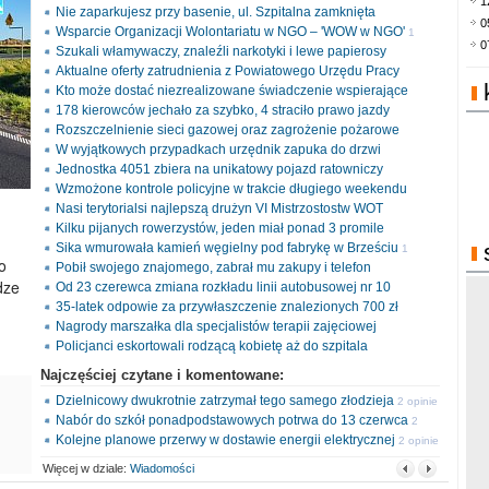
1
Nie zaparkujesz przy basenie, ul. Szpitalna zamknięta
0
Wsparcie Organizacji Wolontariatu w NGO – 'WOW w NGO'
1
0
Szukali włamywaczy, znaleźli narkotyki i lewe papierosy
opinia
Aktualne oferty zatrudnienia z Powiatowego Urzędu Pracy
Kto może dostać niezrealizowane świadczenie wspierające
178 kierowców jechało za szybko, 4 straciło prawo jazdy
Rozszczelnienie sieci gazowej oraz zagrożenie pożarowe
W wyjątkowych przypadkach urzędnik zapuka do drzwi
Jednostka 4051 zbiera na unikatowy pojazd ratowniczy
Wzmożone kontrole policyjne w trakcie długiego weekendu
Nasi terytorialsi najlepszą drużyn VI Mistrzostostw WOT
Kilku pijanych rowerzystów, jeden miał ponad 3 promile
Sika wmurowała kamień węgielny pod fabrykę w Brześciu
1
o
Pobił swojego znajomego, zabrał mu zakupy i telefon
opinia
dze
Od 23 czerewca zmiana rozkładu linii autobusowej nr 10
35-latek odpowie za przywłaszczenie znalezionych 700 zł
Nagrody marszałka dla specjalistów terapii zajęciowej
Policjanci eskortowali rodzącą kobietę aż do szpitala
Najczęściej czytane i komentowane:
Dzielnicowy dwukrotnie zatrzymał tego samego złodzieja
2 opinie
Nabór do szkół ponadpodstawowych potrwa do 13 czerwca
2
Kolejne planowe przerwy w dostawie energii elektrycznej
opinie
2 opinie
Więcej w dziale:
Wiadomości