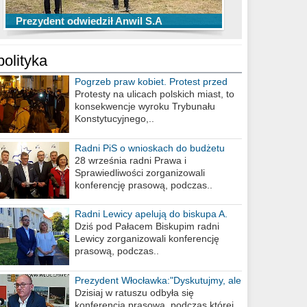
TOP 10 przechwytów Anwilu Włocławek
TOP 5 rzutów Anwilu Włocławek w BCL
Prezydent odwiedził Anwil S.A
w EBL w sezonie 2019/2020
w sezonie 2019/2020
polityka
Pogrzeb praw kobiet. Protest przed
biurem poselskim PiS
Protesty na ulicach polskich miast, to
konsekwencje wyroku Trybunału
Konstytucyjnego,..
Radni PiS o wnioskach do budżetu
miasta na 2021 rok
28 września radni Prawa i
Sprawiedliwości zorganizowali
konferencję prasową, podczas..
Radni Lewicy apelują do biskupa A.
Wiesława Meringa
Dziś pod Pałacem Biskupim radni
Lewicy zorganizowali konferencję
prasową, podczas..
Prezydent Włocławka:"Dyskutujmy, ale
nie obrażajmy się”
Dzisiaj w ratuszu odbyła się
konferencja prasowa, podczas której