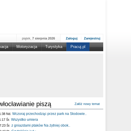
piątek,
7 sierpnia 2026
Zaloguj
Zarejestruj
kacja
Motoryzacja
Turystyka
Pracuj.pl
włocławianie piszą
Załóż nowy temat
Wczoraj przechodząc przez park na Słodowie..
1:38 Nd.
Wszystko umiera
1:17 Śr.
z gniazdami ptaków Na żytniej obok..
7:23 Śr.