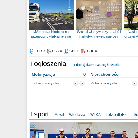
MAN potrącił kobietę na
Szukali włamywaczy, znaleźli
Nasi te
przejściu. 67-latka nie żyje
narkotyki i lewe papierosy
drużyn V
EUR 0
USD 0
GBP 0
CHF 0
ogłoszenia
+ dodaj darmowe ogłoszenie
Motoryzacja
0
Nieruchomości
Zobacz wszystkie
Zobacz wszystkie
sport
Anwil
Włocłavia
WLKA
Lekkoatletyka
Sp