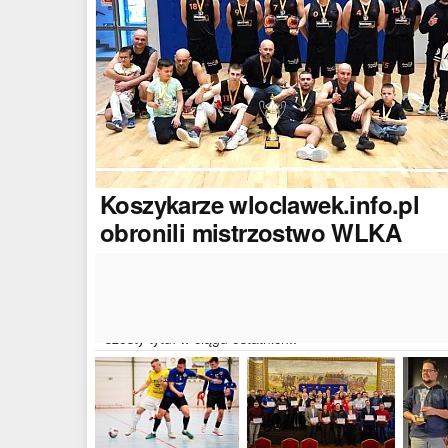
Koszykarze
wloclawek.info.pl
obronili mistrzostwo WLKA
Koszykarze naszego portalu wywalczyli mistrzostwo
dwudziestej drugiej edycji Włocławskiej Ligi Koszyków
Amatorskiej. W finałowym dwumeczu wloclawek.info.p
pokonał Autoserwis Radek/Open Partner i wywalczył
szósty tytuł w ciągu ostatnich..