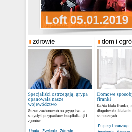
Sylwester Pens
Loft 05.01.2019
Sylwester Podg
31.12.2018
zdrowie
dom i ogr
Specjaliści ostrzegają, grypa
Domowe sposoby
opanowała nasze
firanki
województwo
Każda biała firanka j
Sezon zachorowań na grypę trwa, a
długotrwałe działanie
statystyki przypadków, hospitalizacji i
słonecznych..
zgonów..
Projekty i aranżacje
Uroda
Żywienie
Zdrowie