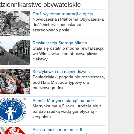
dziennikarstwo obywatelskie
Drażliwy temat reparacji a opcja
berlińska
Nowoczesna i Platforma Obywatelska
dość histerycznie oskarża
szeregowego posła..
Rewitalizacja Starego Miasta
Stała się ostatnio modna rewitalizacja
we Włocławku. Temat niewątpliwie
ciekawy...
Koszykówka dla najmłodszych
Poniedziałek, pogoda nie rozpieszcza,
pod Halą Mistrzów typowy dla
meczowego dnia..
Pomóż Martynce stanąć na nóżki
Martynka ma 4,5 roku, urodziła się z
bardzo rzadką wadą genetyczną -
zespołem..
Polska moich marzeń cz.6