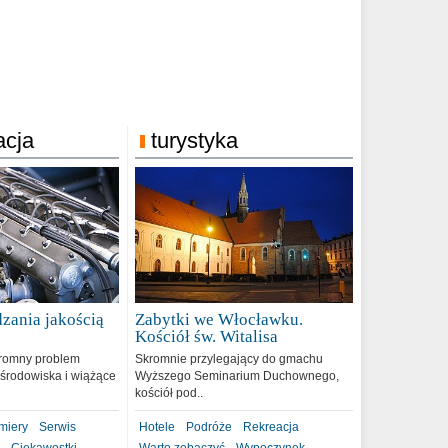
acja
turystyka
zania jakością
Zabytki we Włocławku.
9
Kościół św. Witalisa
romny problem
Skromnie przylegający do gmachu
środowiska i wiążące
Wyższego Seminarium Duchownego,
kościół pod..
miery
Serwis
Hotele
Podróże
Rekreacja