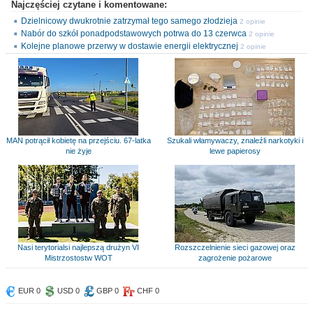
Najczęściej czytane i komentowane:
Dzielnicowy dwukrotnie zatrzymał tego samego złodzieja
2 opinie
Nabór do szkół ponadpodstawowych potrwa do 13 czerwca
2 opinie
Kolejne planowe przerwy w dostawie energii elektrycznej
2 opinie
MAN potrącił kobietę na przejściu. 67-latka
Szukali włamywaczy, znaleźli narkotyki i
nie żyje
lewe papierosy
Nasi terytorialsi najlepszą drużyn VI
Rozszczelnienie sieci gazowej oraz
Mistrzostostw WOT
zagrożenie pożarowe
EUR 0
USD 0
GBP 0
CHF 0