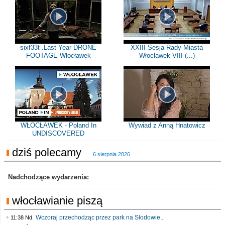
sixf33t .Last Year DRONE
XXIII Sesja Rady Miasta
FOOTAGE Włocławek
Włocławek VIII (...)
WŁOCŁAWEK - Poland In
Wywiad z Anną Hnatowicz
UNDISCOVERED
dziś polecamy
6 sierpnia 2026
Nadchodzące wydarzenia:
włocławianie piszą
Wczoraj przechodząc przez park na Słodowie..
11:38 Nd.