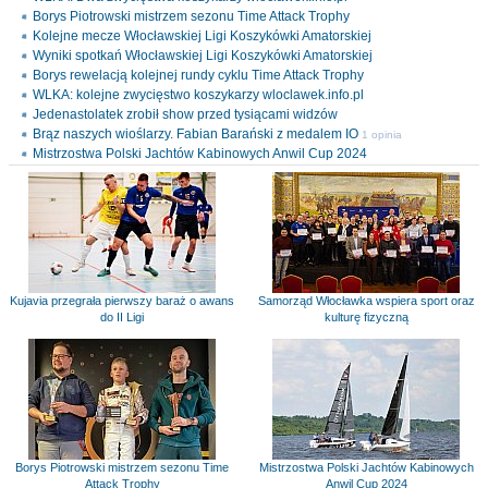
Borys Piotrowski mistrzem sezonu Time Attack Trophy
Kolejne mecze Włocławskiej Ligi Koszykówki Amatorskiej
Wyniki spotkań Włocławskiej Ligi Koszykówki Amatorskiej
Borys rewelacją kolejnej rundy cyklu Time Attack Trophy
WLKA: kolejne zwycięstwo koszykarzy wloclawek.info.pl
Jedenastolatek zrobił show przed tysiącami widzów
Brąz naszych wioślarzy. Fabian Barański z medalem IO
1 opinia
Mistrzostwa Polski Jachtów Kabinowych Anwil Cup 2024
Kujavia przegrała pierwszy baraż o awans
Samorząd Włocławka wspiera sport oraz
do II Ligi
kulturę fizyczną
Borys Piotrowski mistrzem sezonu Time
Mistrzostwa Polski Jachtów Kabinowych
Attack Trophy
Anwil Cup 2024