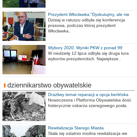
Prezydent Włocławka:"Dyskutujmy, ale nie
obrażajmy się”
Dzisiaj w ratuszu odbyła się konferencja
prasowa, podczas której prezydent
Włocławka..
Wybory 2020. Wyniki PKW z ponad 99
procent obwodów
W niedzielę 12 lipca odbyła się druga tura
wyborów prezydenckich. Największe..
dziennikarstwo obywatelskie
Drażliwy temat reparacji a opcja berlińska
Nowoczesna i Platforma Obywatelska dość
histerycznie oskarża szeregowego posła..
Rewitalizacja Starego Miasta
Stała się ostatnio modna rewitalizacja we