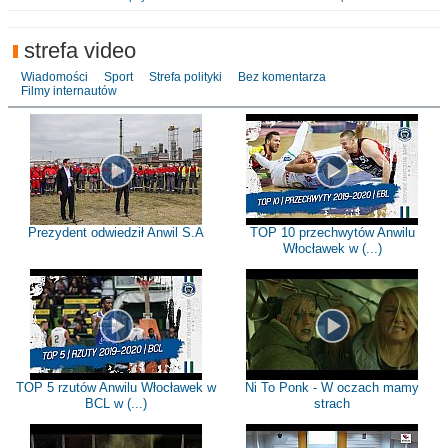
strefa video
Wiadomości
Sport
Strefa polityki
Bez komentarza
Filmy internautów
Prezydent odwiedził Anwil S.A
TOP 10 przechwytów Anwilu
Włocławek w (...)
TOP 5 rzutów Anwilu Włocławek w
Ni To Ponk - W oczach mamy
BCL w (...)
strach