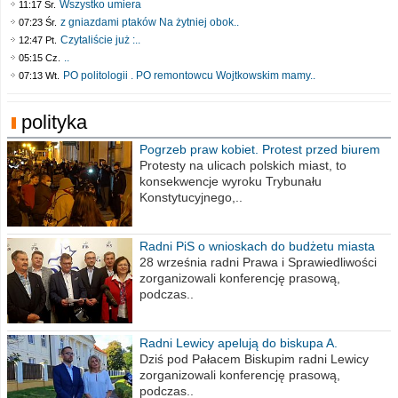
Wszystko umiera
11:17 Śr.
z gniazdami ptaków Na żytniej obok..
07:23 Śr.
Czytaliście już :..
12:47 Pt.
..
05:15 Cz.
PO politologii . PO remontowcu Wojtkowskim mamy..
07:13 Wt.
polityka
Pogrzeb praw kobiet. Protest przed biurem
poselskim PiS
Protesty na ulicach polskich miast, to
konsekwencje wyroku Trybunału
Konstytucyjnego,..
Radni PiS o wnioskach do budżetu miasta
na 2021 rok
28 września radni Prawa i Sprawiedliwości
zorganizowali konferencję prasową,
podczas..
Radni Lewicy apelują do biskupa A.
Wiesława Meringa
Dziś pod Pałacem Biskupim radni Lewicy
zorganizowali konferencję prasową,
podczas..