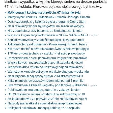
skutkach wypadku, w wyniku którego śmierć na drodze poniosła
67-letnia kobieta. Kierowca pojazdu ciężarowego był trzeźwy.
MAN potrącił kobietę na przejściu. 67-latka nie żyje
Mamy wyniki konkursu Włocławek - Miasto Dobrego Klimatu
Dziś rozpoczęła się kolejna edycja programu Dobry Start
Nasi ratownicy wodni są już gotowi na sezon wakacyjny
Nie zaparkujesz przy basenie, ul. Szpitalna zamknięta
Wsparcie Organizacji Wolontariatu w NGO – 'WOW w NGO'
1 opinia
Szukali włamywaczy, znaleźli narkotyki i lewe papierosy
Aktualne oferty zatrudnienia z Powiatowego Urzędu Pracy
Kto może dostać niezrealizowane świadczenie wspierające
178 kierowców jechało za szybko, 4 straciło prawo jazdy
Rozszczelnienie sieci gazowej oraz zagrożenie pożarowe
W wyjątkowych przypadkach urzędnik zapuka do drzwi
Jednostka 4051 zbiera na unikatowy pojazd ratowniczy
Wzmożone kontrole policyjne w trakcie długiego weekendu
Nasi terytorialsi najlepszą drużyn VI Mistrzostostw WOT
Kilku pijanych rowerzystów, jeden miał ponad 3 promile
Sika wmurowała kamień węgielny pod fabrykę w Brześciu
1 opinia
Pobił swojego znajomego, zabrał mu zakupy i telefon
Od 23 czerewca zmiana rozkładu linii autobusowej nr 10
35-latek odpowie za przywłaszczenie znalezionych 700 zł
Nagrody marszałka dla specjalistów terapii zajęciowej
Policjanci eskortowali rodzącą kobietę aż do szpitala