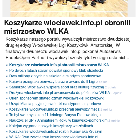
Koszykarze
wloclawek.info.pl obronili
mistrzostwo WLKA
Koszykarze naszego portalu wywalczyli mistrzostwo dwudziestej
drugiej edycji Włocławskiej Ligi Koszykówki Amatorskiej. W
finałowym dwumeczu wloclawek.info.pl pokonał Autoserwis
Radek/Open Partner i wywalczył szósty tytuł w ciągu ostatnich..
Koszykarze wloclawek.info.pl obronili mistrzostwo WLKA
Po dwóch latach starań powstał sportowy klub strzelecki
Dwa miliony złotych na szkolenie młodych sportowców
Kujavia przegrała pierwszy baraż o awans do II Ligi
2 opinie
Samorząd Włocławka wspiera sport oraz kulturę fizyczną
2 opinie
Drużyna wloclawek.info.pl awansowała do półfinałów WLKA
2 opinie
Orlen sponsorem strategicznym włocławskiej koszykówki
Urząd Miasta przyjmuje wnioski na stypendia sportowe
Koszykarze wloclawek.info.pl przegrali pierwszy mecz
1 opinia
To był świetny sezon 11-letniego Borysa Piotrowskiego
Nauczyciel SP 7 Animatorem Roku w kujawsko-pomorskim
2 opinie
Kolejna wygrana naszych koszykarzy w szóstkach
Koszykarze wloclawek.info.pl rozbili Kujawiaka Kruszyn
WLKA: Dwa zwycięstwa koszykarzy wloclawek.info.pl