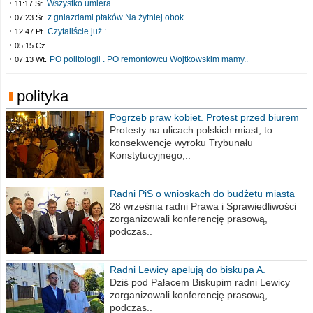
Wszystko umiera
11:17 Śr.
z gniazdami ptaków Na żytniej obok..
07:23 Śr.
Czytaliście już :..
12:47 Pt.
..
05:15 Cz.
PO politologii . PO remontowcu Wojtkowskim mamy..
07:13 Wt.
polityka
Pogrzeb praw kobiet. Protest przed biurem
poselskim PiS
Protesty na ulicach polskich miast, to
konsekwencje wyroku Trybunału
Konstytucyjnego,..
Radni PiS o wnioskach do budżetu miasta
na 2021 rok
28 września radni Prawa i Sprawiedliwości
zorganizowali konferencję prasową,
podczas..
Radni Lewicy apelują do biskupa A.
Wiesława Meringa
Dziś pod Pałacem Biskupim radni Lewicy
zorganizowali konferencję prasową,
podczas..