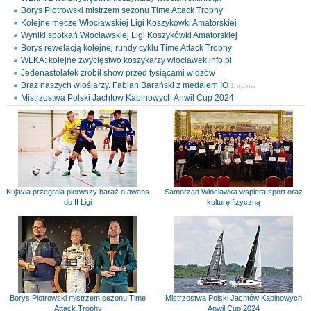
Borys Piotrowski mistrzem sezonu Time Attack Trophy
Kolejne mecze Włocławskiej Ligi Koszykówki Amatorskiej
Wyniki spotkań Włocławskiej Ligi Koszykówki Amatorskiej
Borys rewelacją kolejnej rundy cyklu Time Attack Trophy
WLKA: kolejne zwycięstwo koszykarzy wloclawek.info.pl
Jedenastolatek zrobił show przed tysiącami widzów
Brąz naszych wioślarzy. Fabian Barański z medalem IO
1 opinia
Mistrzostwa Polski Jachtów Kabinowych Anwil Cup 2024
Kujavia przegrała pierwszy baraż o awans
Samorząd Włocławka wspiera sport oraz
do II Ligi
kulturę fizyczną
Borys Piotrowski mistrzem sezonu Time
Mistrzostwa Polski Jachtów Kabinowych
Attack Trophy
Anwil Cup 2024