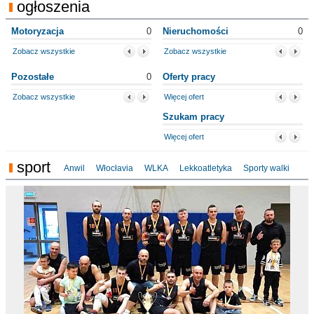
ogłoszenia
Motoryzacja
0
Nieruchomości
0
Zobacz wszystkie
Zobacz wszystkie
Pozostałe
0
Oferty pracy
Zobacz wszystkie
Więcej ofert
Szukam pracy
Więcej ofert
sport
Anwil
Włocłavia
WLKA
Lekkoatletyka
Sporty walki