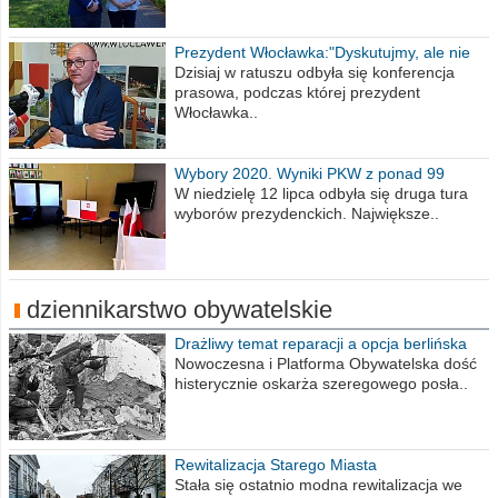
Prezydent Włocławka:"Dyskutujmy, ale nie
obrażajmy się”
Dzisiaj w ratuszu odbyła się konferencja
prasowa, podczas której prezydent
Włocławka..
Wybory 2020. Wyniki PKW z ponad 99
procent obwodów
W niedzielę 12 lipca odbyła się druga tura
wyborów prezydenckich. Największe..
dziennikarstwo obywatelskie
Drażliwy temat reparacji a opcja berlińska
Nowoczesna i Platforma Obywatelska dość
histerycznie oskarża szeregowego posła..
Rewitalizacja Starego Miasta
Stała się ostatnio modna rewitalizacja we