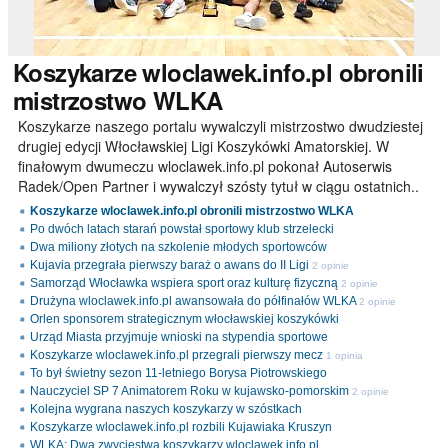
Koszykarze
wloclawek.info.pl obronili
mistrzostwo WLKA
Koszykarze naszego portalu wywalczyli mistrzostwo dwudziestej
drugiej edycji Włocławskiej Ligi Koszykówki Amatorskiej. W
finałowym dwumeczu wloclawek.info.pl pokonał Autoserwis
Radek/Open Partner i wywalczył szósty tytuł w ciągu ostatnich..
Koszykarze wloclawek.info.pl obronili mistrzostwo WLKA
Po dwóch latach starań powstał sportowy klub strzelecki
Dwa miliony złotych na szkolenie młodych sportowców
Kujavia przegrała pierwszy baraż o awans do II Ligi
2 opinie
Samorząd Włocławka wspiera sport oraz kulturę fizyczną
2 opinie
Drużyna wloclawek.info.pl awansowała do półfinałów WLKA
2 opinie
Orlen sponsorem strategicznym włocławskiej koszykówki
Urząd Miasta przyjmuje wnioski na stypendia sportowe
Koszykarze wloclawek.info.pl przegrali pierwszy mecz
1 opinia
To był świetny sezon 11-letniego Borysa Piotrowskiego
Nauczyciel SP 7 Animatorem Roku w kujawsko-pomorskim
2 opinie
Kolejna wygrana naszych koszykarzy w szóstkach
Koszykarze wloclawek.info.pl rozbili Kujawiaka Kruszyn
WLKA: Dwa zwycięstwa koszykarzy wloclawek.info.pl