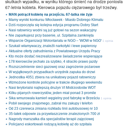
skutkach wypadku, w wyniku którego śmierć na drodze poniosła
67-letnia kobieta. Kierowca pojazdu ciężarowego był trzeźwy.
MAN potrącił kobietę na przejściu. 67-latka nie żyje
Mamy wyniki konkursu Włocławek - Miasto Dobrego Klimatu
Dziś rozpoczęła się kolejna edycja programu Dobry Start
Nasi ratownicy wodni są już gotowi na sezon wakacyjny
Nie zaparkujesz przy basenie, ul. Szpitalna zamknięta
Wsparcie Organizacji Wolontariatu w NGO – 'WOW w NGO'
1 opinia
Szukali włamywaczy, znaleźli narkotyki i lewe papierosy
Aktualne oferty zatrudnienia z Powiatowego Urzędu Pracy
Kto może dostać niezrealizowane świadczenie wspierające
178 kierowców jechało za szybko, 4 straciło prawo jazdy
Rozszczelnienie sieci gazowej oraz zagrożenie pożarowe
W wyjątkowych przypadkach urzędnik zapuka do drzwi
Jednostka 4051 zbiera na unikatowy pojazd ratowniczy
Wzmożone kontrole policyjne w trakcie długiego weekendu
Nasi terytorialsi najlepszą drużyn VI Mistrzostostw WOT
Kilku pijanych rowerzystów, jeden miał ponad 3 promile
Sika wmurowała kamień węgielny pod fabrykę w Brześciu
1 opinia
Pobił swojego znajomego, zabrał mu zakupy i telefon
Od 23 czerewca zmiana rozkładu linii autobusowej nr 10
35-latek odpowie za przywłaszczenie znalezionych 700 zł
Nagrody marszałka dla specjalistów terapii zajęciowej
Policjanci eskortowali rodzącą kobietę aż do szpitala