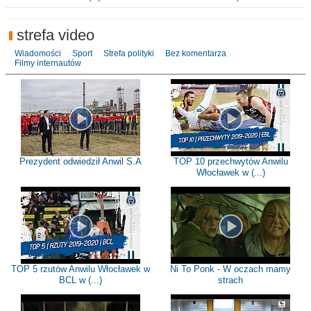
strefa video
Wiadomości
Sport
Strefa polityki
Bez komentarza
Filmy internautów
Prezydent odwiedził Anwil S.A
TOP 10 przechwytów Anwilu
Włocławek w (...)
TOP 5 rzutów Anwilu Włocławek w
Ni To Ponk - W oczach mamy
BCL w (...)
strach