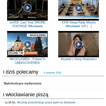
sixf33t .Last Year DRONE
XXIII Sesja Rady Miasta
FOOTAGE Włocławek
Włocławek VIII (...)
WŁOCŁAWEK - Poland In
Wywiad z Anną Hnatowicz
UNDISCOVERED
dziś polecamy
8 sierpnia 2026
Nadchodzące wydarzenia:
włocławianie piszą
Wczoraj przechodząc przez park na Słodowie..
11:38 Nd.