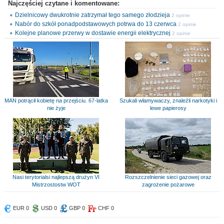
Najczęściej czytane i komentowane:
Dzielnicowy dwukrotnie zatrzymał tego samego złodzieja
2 opinie
Nabór do szkół ponadpodstawowych potrwa do 13 czerwca
2 opinie
Kolejne planowe przerwy w dostawie energii elektrycznej
2 opinie
MAN potrącił kobietę na przejściu. 67-latka
Szukali włamywaczy, znaleźli narkotyki i
nie żyje
lewe papierosy
Nasi terytorialsi najlepszą drużyn VI
Rozszczelnienie sieci gazowej oraz
Mistrzostostw WOT
zagrożenie pożarowe
EUR 0
USD 0
GBP 0
CHF 0