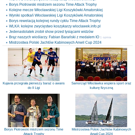
Borys Piotrowski mistrzem sezonu Time Attack Trophy
Kolejne mecze Włocławskiej Ligi Koszykówki Amatorskiej
Wyniki spotkań Włocławskiej Ligi Koszykówki Amatorskiej
Borys rewelacją kolejnej rundy cyklu Time Attack Trophy
WLKA: kolejne zwycięstwo koszykarzy wloclawek.info.pl
Jedenastolatek zrobił show przed tysiącami widzów
Brąz naszych wioślarzy. Fabian Barański z medalem IO
1 opinia
Mistrzostwa Polski Jachtów Kabinowych Anwil Cup 2024
Kujavia przegrała pierwszy baraż o awans
Samorząd Włocławka wspiera sport oraz
do II Ligi
kulturę fizyczną
Borys Piotrowski mistrzem sezonu Time
Mistrzostwa Polski Jachtów Kabinowych
Attack Trophy
Anwil Cup 2024