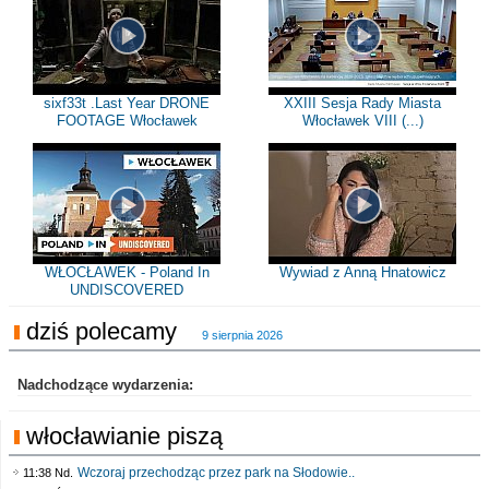
sixf33t .Last Year DRONE
XXIII Sesja Rady Miasta
FOOTAGE Włocławek
Włocławek VIII (...)
WŁOCŁAWEK - Poland In
Wywiad z Anną Hnatowicz
UNDISCOVERED
dziś polecamy
9 sierpnia 2026
Nadchodzące wydarzenia:
włocławianie piszą
Wczoraj przechodząc przez park na Słodowie..
11:38 Nd.