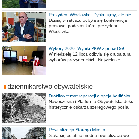
Prezydent Włocławka:"Dyskutujmy, ale nie
obrażajmy się”
Dzisiaj w ratuszu odbyła się konferencja
prasowa, podczas której prezydent
Włocławka..
Wybory 2020. Wyniki PKW z ponad 99
procent obwodów
W niedzielę 12 lipca odbyła się druga tura
wyborów prezydenckich. Największe..
dziennikarstwo obywatelskie
Drażliwy temat reparacji a opcja berlińska
Nowoczesna i Platforma Obywatelska dość
histerycznie oskarża szeregowego posła..
Rewitalizacja Starego Miasta
Stała się ostatnio modna rewitalizacja we