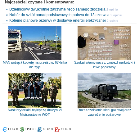
Najczęściej czytane i komentowane:
Dzielnicowy dwukrotnie zatrzymał tego samego złodzieja
2 opinie
Nabór do szkół ponadpodstawowych potrwa do 13 czerwca
2 opinie
Kolejne planowe przerwy w dostawie energii elektrycznej
2 opinie
MAN potrącił kobietę na przejściu. 67-latka
Szukali włamywaczy, znaleźli narkotyki i
nie żyje
lewe papierosy
Nasi terytorialsi najlepszą drużyn VI
Rozszczelnienie sieci gazowej oraz
Mistrzostostw WOT
zagrożenie pożarowe
EUR 0
USD 0
GBP 0
CHF 0