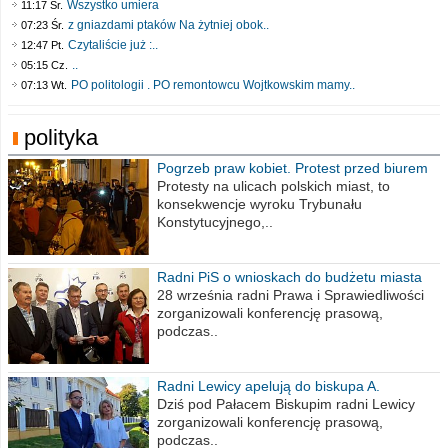
Wszystko umiera
11:17 Śr.
z gniazdami ptaków Na żytniej obok..
07:23 Śr.
Czytaliście już :..
12:47 Pt.
..
05:15 Cz.
PO politologii . PO remontowcu Wojtkowskim mamy..
07:13 Wt.
polityka
Pogrzeb praw kobiet. Protest przed biurem
poselskim PiS
Protesty na ulicach polskich miast, to
konsekwencje wyroku Trybunału
Konstytucyjnego,..
Radni PiS o wnioskach do budżetu miasta
na 2021 rok
28 września radni Prawa i Sprawiedliwości
zorganizowali konferencję prasową,
podczas..
Radni Lewicy apelują do biskupa A.
Wiesława Meringa
Dziś pod Pałacem Biskupim radni Lewicy
zorganizowali konferencję prasową,
podczas..