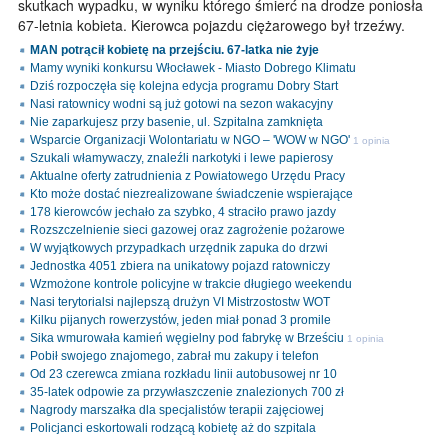
skutkach wypadku, w wyniku którego śmierć na drodze poniosła
67-letnia kobieta. Kierowca pojazdu ciężarowego był trzeźwy.
MAN potrącił kobietę na przejściu. 67-latka nie żyje
Mamy wyniki konkursu Włocławek - Miasto Dobrego Klimatu
Dziś rozpoczęła się kolejna edycja programu Dobry Start
Nasi ratownicy wodni są już gotowi na sezon wakacyjny
Nie zaparkujesz przy basenie, ul. Szpitalna zamknięta
Wsparcie Organizacji Wolontariatu w NGO – 'WOW w NGO'
1 opinia
Szukali włamywaczy, znaleźli narkotyki i lewe papierosy
Aktualne oferty zatrudnienia z Powiatowego Urzędu Pracy
Kto może dostać niezrealizowane świadczenie wspierające
178 kierowców jechało za szybko, 4 straciło prawo jazdy
Rozszczelnienie sieci gazowej oraz zagrożenie pożarowe
W wyjątkowych przypadkach urzędnik zapuka do drzwi
Jednostka 4051 zbiera na unikatowy pojazd ratowniczy
Wzmożone kontrole policyjne w trakcie długiego weekendu
Nasi terytorialsi najlepszą drużyn VI Mistrzostostw WOT
Kilku pijanych rowerzystów, jeden miał ponad 3 promile
Sika wmurowała kamień węgielny pod fabrykę w Brześciu
1 opinia
Pobił swojego znajomego, zabrał mu zakupy i telefon
Od 23 czerewca zmiana rozkładu linii autobusowej nr 10
35-latek odpowie za przywłaszczenie znalezionych 700 zł
Nagrody marszałka dla specjalistów terapii zajęciowej
Policjanci eskortowali rodzącą kobietę aż do szpitala