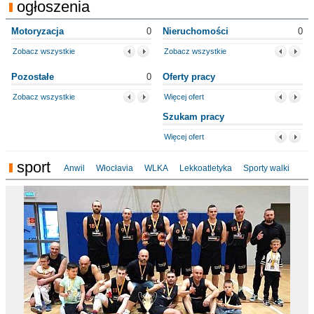
ogłoszenia
Motoryzacja
0
Nieruchomości
0
Zobacz wszystkie
Zobacz wszystkie
Pozostałe
0
Oferty pracy
Zobacz wszystkie
Więcej ofert
Szukam pracy
Więcej ofert
sport
Anwil
Włocłavia
WLKA
Lekkoatletyka
Sporty walki