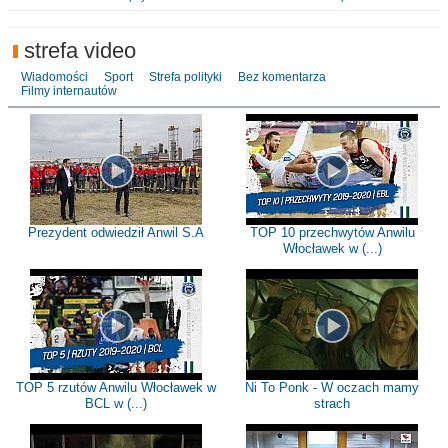
strefa video
Wiadomości
Sport
Strefa polityki
Bez komentarza
Filmy internautów
Prezydent odwiedził Anwil S.A
TOP 10 przechwytów Anwilu
Włocławek w (...)
TOP 5 rzutów Anwilu Włocławek w
Ni To Ponk - W oczach mamy
BCL w (...)
strach