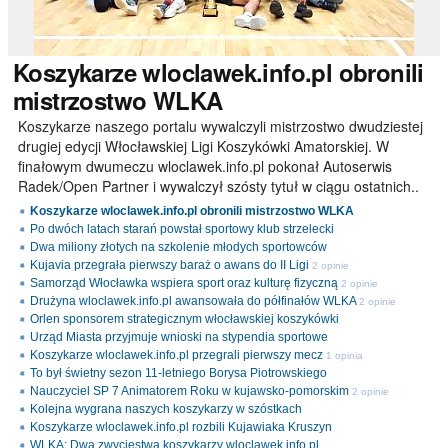
Koszykarze
wloclawek.info.pl obronili
mistrzostwo WLKA
Koszykarze naszego portalu wywalczyli mistrzostwo dwudziestej
drugiej edycji Włocławskiej Ligi Koszykówki Amatorskiej. W
finałowym dwumeczu wloclawek.info.pl pokonał Autoserwis
Radek/Open Partner i wywalczył szósty tytuł w ciągu ostatnich..
Koszykarze wloclawek.info.pl obronili mistrzostwo WLKA
Po dwóch latach starań powstał sportowy klub strzelecki
Dwa miliony złotych na szkolenie młodych sportowców
Kujavia przegrała pierwszy baraż o awans do II Ligi
2 opinie
Samorząd Włocławka wspiera sport oraz kulturę fizyczną
2 opinie
Drużyna wloclawek.info.pl awansowała do półfinałów WLKA
2 opinie
Orlen sponsorem strategicznym włocławskiej koszykówki
Urząd Miasta przyjmuje wnioski na stypendia sportowe
Koszykarze wloclawek.info.pl przegrali pierwszy mecz
1 opinia
To był świetny sezon 11-letniego Borysa Piotrowskiego
Nauczyciel SP 7 Animatorem Roku w kujawsko-pomorskim
2 opinie
Kolejna wygrana naszych koszykarzy w szóstkach
Koszykarze wloclawek.info.pl rozbili Kujawiaka Kruszyn
WLKA: Dwa zwycięstwa koszykarzy wloclawek.info.pl