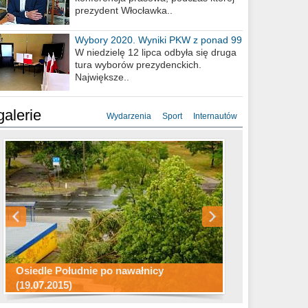
prezydent Włocławka..
Wybory 2020. Wyniki PKW z ponad 99
procent obwodów
W niedzielę 12 lipca odbyła się druga
tura wyborów prezydenckich.
Największe..
galerie
Wydarzenia
Sport
Internautów
Konkurs fotograficzny "Co to za
Miasto kładzie się do snu .
miejsca"
Ścieżka rowerowa w naszym mieście
Osiedle Południe po nawałnicy
(19.07.2015)
Wizytówka Włocławka
polowanie wigilijne 2014