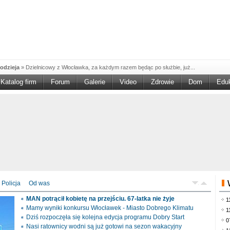
odzieja
»
Dzielnicowy z Włocławka, za każdym razem będąc po służbie, już...
Katalog firm
Forum
Galerie
Video
Zdrowie
Dom
Edu
W w NGO'
»
Ruszył nabór w konkursie „Wsparcie Organizacji Wolontariatu w NGO –
rześciu
»
Sika Poland rozpoczęła budowę swojej nowej fabryki w Brześciu
e
»
Policjanci wyjaśniają dokładne okoliczności tragicznego w skutkach...
blaskiem
»
Kujawsko-Pomorska Organizacja Turystyczna wraz z partnerami
du Pracy
»
Szukasz pracy, zajęcia dorywczego, czy może chcesz całkowicie
zieja
»
Policjanci zatrzymali 40–latka, który na terenie powiatu włocławskiego...
mochód
»
Mundurowi z Topólki zatrzymali 66-letniego mężczyznę, podejrzanego o...
Policja
Od was
ontach
»
Od czerwca rozpoczął się nowy okres świadczeniowy 800 plus, który
MAN potrącił kobietę na przejściu. 67-latka nie żyje
1
drogach
»
Policjanci ruchu drogowego przeprowadzili na drogach Włocławka i
Mamy wyniki konkursu Włocławek - Miasto Dobrego Klimatu
1
Dziś rozpoczęła się kolejna edycja programu Dobry Start
0
Nasi ratownicy wodni są już gotowi na sezon wakacyjny