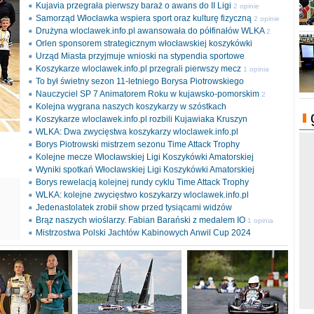
Kujavia przegrała pierwszy baraż o awans do II Ligi
2 opinie
Samorząd Włocławka wspiera sport oraz kulturę fizyczną
2 opinie
Drużyna wloclawek.info.pl awansowała do półfinałów WLKA
2
Orlen sponsorem strategicznym włocławskiej koszykówki
opinie
Urząd Miasta przyjmuje wnioski na stypendia sportowe
Koszykarze wloclawek.info.pl przegrali pierwszy mecz
1 opinia
To był świetny sezon 11-letniego Borysa Piotrowskiego
Nauczyciel SP 7 Animatorem Roku w kujawsko-pomorskim
2
Kolejna wygrana naszych koszykarzy w szóstkach
opinie
Koszykarze wloclawek.info.pl rozbili Kujawiaka Kruszyn
WLKA: Dwa zwycięstwa koszykarzy wloclawek.info.pl
Borys Piotrowski mistrzem sezonu Time Attack Trophy
Kolejne mecze Włocławskiej Ligi Koszykówki Amatorskiej
Wyniki spotkań Włocławskiej Ligi Koszykówki Amatorskiej
Borys rewelacją kolejnej rundy cyklu Time Attack Trophy
ki
WLKA: kolejne zwycięstwo koszykarzy wloclawek.info.pl
l
Jedenastolatek zrobił show przed tysiącami widzów
Brąz naszych wioślarzy. Fabian Barański z medalem IO
1 opinia
Mistrzostwa Polski Jachtów Kabinowych Anwil Cup 2024