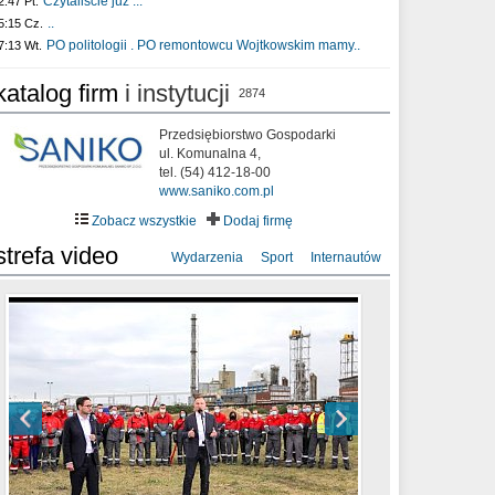
Czytaliście już :..
2:47 Pt.
..
5:15 Cz.
PO politologii . PO remontowcu Wojtkowskim mamy..
7:13 Wt.
katalog firm
i instytucji
2874
Przedsiębiorstwo Gospodarki
ul. Komunalna 4,
tel. (54) 412-18-00
www.saniko.com.pl
Zobacz wszystkie
Dodaj firmę
strefa video
Wydarzenia
Sport
Internautów
sixf33t .Last Year DRONE FOOTAGE
XXIII Sesja Rady Miasta Włocławek VIII
Ni To Ponk - W oczach mamy strach
Włocławek
kadencji w dniu 09.06.2020 r.