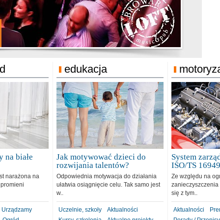
jonat Michelin
rodzie 31.12.2018
ód
edukacja
motoryz
 na białe
Jak motywować dzieci do
System zarząd
rozwijania talentów?
ISO/TS 1694
est narażona na
Odpowiednia motywacja do działania
Ze względu na og
 promieni
ułatwia osiągnięcie celu. Tak samo jest
zanieczyszczenia 
w..
się z tym..
Urządzamy
Uczelnie, szkoły
Aktualności
Aktualności
Pre