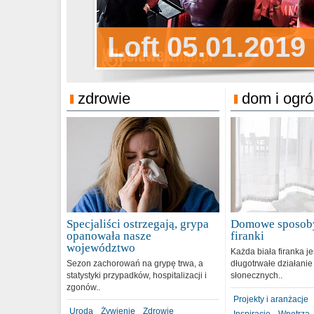
Sylwester Pens
Loft 05.01.2019
Sylwester Podg
31.12.2018
zdrowie
dom i ogr
Specjaliści ostrzegają, grypa
Domowe sposoby
opanowała nasze
firanki
województwo
Każda biała firanka j
Sezon zachorowań na grypę trwa, a
długotrwałe działanie
statystyki przypadków, hospitalizacji i
słonecznych..
zgonów..
Projekty i aranżacje
Uroda
Żywienie
Zdrowie