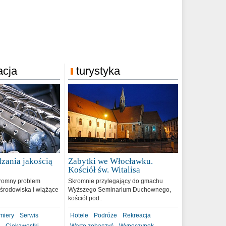
acja
turystyka
zania jakością
Zabytki we Włocławku.
9
Kościół św. Witalisa
romny problem
Skromnie przylegający do gmachu
środowiska i wiążące
Wyższego Seminarium Duchownego,
kościół pod..
miery
Serwis
Hotele
Podróże
Rekreacja