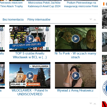
Piotrowski mistrzem
Mistrzostwa Polski Jachtów
Podium Piotrowskiego na
Time Attack Trophy
Kabinowych Anwil Cup 2024
inaugurację mistrzostw Polski
Bez komentarza
Filmy internautów
ilu
TOP 5 rzutów Anwilu
Ni To Ponk - W oczach mamy
Włocławek w BCL w (...)
strach
a
WŁOCŁAWEK - Poland In
Wywiad z Anną Hnatowicz
UNDISCOVERED