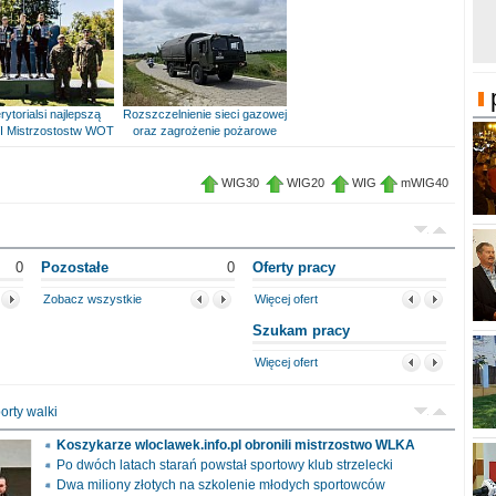
rytorialsi najlepszą
Rozszczelnienie sieci gazowej
I Mistrzostostw WOT
oraz zagrożenie pożarowe
WIG30
WIG20
WIG
mWIG40
0
Pozostałe
0
Oferty pracy
Zobacz wszystkie
Więcej ofert
Szukam pracy
Więcej ofert
orty walki
Koszykarze wloclawek.info.pl obronili mistrzostwo WLKA
Po dwóch latach starań powstał sportowy klub strzelecki
Dwa miliony złotych na szkolenie młodych sportowców