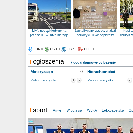
MAN potrącił kobietę na
Szukali włamywaczy, znaleźli
Nasi te
przejściu. 67-latka nie żyje
narkotyki i lewe papierosy
drużyn V
EUR 0
USD 0
GBP 0
CHF 0
ogłoszenia
+ dodaj darmowe ogłoszenie
Motoryzacja
0
Nieruchomości
Zobacz wszystkie
Zobacz wszystkie
sport
Anwil
Włocłavia
WLKA
Lekkoatletyka
Sp