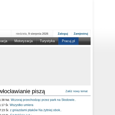
niedziela,
9 sierpnia 2026
Zaloguj
Zarejestruj
kacja
Motoryzacja
Turystyka
Pracuj.pl
włocławianie piszą
Załóż nowy temat
Wczoraj przechodząc przez park na Słodowie..
1:38 Nd.
Wszystko umiera
1:17 Śr.
z gniazdami ptaków Na żytniej obok..
7:23 Śr.