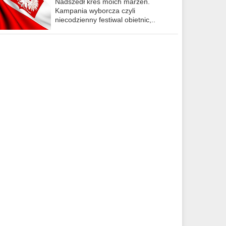
Nadszedł kres moich marzeń.
Kampania wyborcza czyli
niecodzienny festiwal obietnic,..