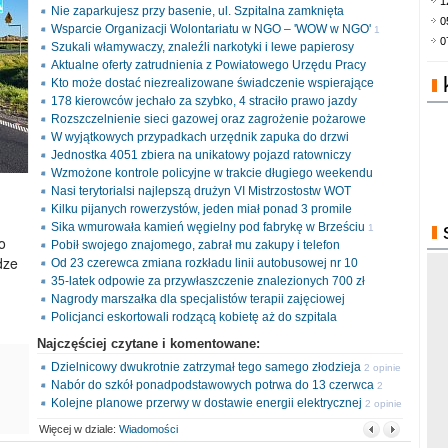
1
Nie zaparkujesz przy basenie, ul. Szpitalna zamknięta
0
Wsparcie Organizacji Wolontariatu w NGO – 'WOW w NGO'
1
0
Szukali włamywaczy, znaleźli narkotyki i lewe papierosy
opinia
Aktualne oferty zatrudnienia z Powiatowego Urzędu Pracy
Kto może dostać niezrealizowane świadczenie wspierające
178 kierowców jechało za szybko, 4 straciło prawo jazdy
Rozszczelnienie sieci gazowej oraz zagrożenie pożarowe
W wyjątkowych przypadkach urzędnik zapuka do drzwi
Jednostka 4051 zbiera na unikatowy pojazd ratowniczy
Wzmożone kontrole policyjne w trakcie długiego weekendu
Nasi terytorialsi najlepszą drużyn VI Mistrzostostw WOT
Kilku pijanych rowerzystów, jeden miał ponad 3 promile
Sika wmurowała kamień węgielny pod fabrykę w Brześciu
1
o
Pobił swojego znajomego, zabrał mu zakupy i telefon
opinia
dze
Od 23 czerewca zmiana rozkładu linii autobusowej nr 10
35-latek odpowie za przywłaszczenie znalezionych 700 zł
Nagrody marszałka dla specjalistów terapii zajęciowej
Policjanci eskortowali rodzącą kobietę aż do szpitala
Najczęściej czytane i komentowane:
Dzielnicowy dwukrotnie zatrzymał tego samego złodzieja
2 opinie
Nabór do szkół ponadpodstawowych potrwa do 13 czerwca
2
Kolejne planowe przerwy w dostawie energii elektrycznej
opinie
2 opinie
Więcej w dziale:
Wiadomości