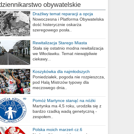
dziennikarstwo obywatelskie
Drażliwy temat reparacji a opcja
berlińska
Nowoczesna i Platforma Obywatelska
dość histerycznie oskarża
szeregowego posła..
Rewitalizacja Starego Miasta
Stała się ostatnio modna rewitalizacja
we Włocławku. Temat niewątpliwie
ciekawy...
Koszykówka dla najmłodszych
Poniedziałek, pogoda nie rozpieszcza,
pod Halą Mistrzów typowy dla
meczowego dnia..
Pomóż Martynce stanąć na nóżki
Martynka ma 4,5 roku, urodziła się z
bardzo rzadką wadą genetyczną -
zespołem..
Polska moich marzeń cz.6