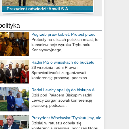
TOP 10 przechwytów Anwilu Włocławek
TOP 5 rzutów Anwilu Włocławek w BCL
Prezydent odwiedził Anwil S.A
w EBL w sezonie 2019/2020
w sezonie 2019/2020
polityka
Pogrzeb praw kobiet. Protest przed
biurem poselskim PiS
Protesty na ulicach polskich miast, to
konsekwencje wyroku Trybunału
Konstytucyjnego,..
Radni PiS o wnioskach do budżetu
miasta na 2021 rok
28 września radni Prawa i
Sprawiedliwości zorganizowali
konferencję prasową, podczas..
Radni Lewicy apelują do biskupa A.
Wiesława Meringa
Dziś pod Pałacem Biskupim radni
Lewicy zorganizowali konferencję
prasową, podczas..
Prezydent Włocławka:"Dyskutujmy, ale
nie obrażajmy się”
Dzisiaj w ratuszu odbyła się
konferencja prasowa, podczas której