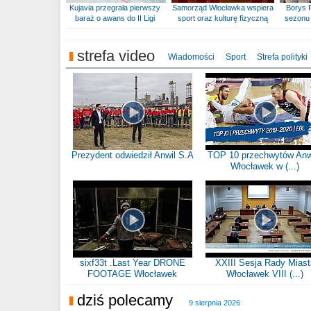
Kujavia przegrała pierwszy
Samorząd Włocławka wspiera
Borys 
baraż o awans do II Ligi
sport oraz kulturę fizyczną
sezonu 
strefa video
Wiadomości
Sport
Strefa polityki
Prezydent odwiedził Anwil S.A
TOP 10 przechwytów Anw
Włocławek w (...)
sixf33t .Last Year DRONE
XXIII Sesja Rady Miast
FOOTAGE Włocławek
Włocławek VIII (...)
dziś polecamy
9 sierpnia 2026