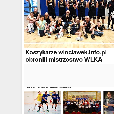
Koszykarze
wloclawek.info.pl
obronili mistrzostwo WLKA
Koszykarze naszego portalu wywalczyli mistrzostwo
dwudziestej drugiej edycji Włocławskiej Ligi Koszyków
Amatorskiej. W finałowym dwumeczu wloclawek.info.p
pokonał Autoserwis Radek/Open Partner i wywalczył
szósty tytuł w ciągu ostatnich..