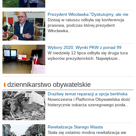
Prezydent Włocławka:"Dyskutujmy, ale nie
obrażajmy się”
Dzisiaj w ratuszu odbyła się konferencja
prasowa, podczas której prezydent
Włocławka..
Wybory 2020. Wyniki PKW z ponad 99
procent obwodów
W niedzielę 12 lipca odbyła się druga tura
wyborów prezydenckich. Największe..
dziennikarstwo obywatelskie
Drażliwy temat reparacji a opcja berlińska
Nowoczesna i Platforma Obywatelska dość
histerycznie oskarża szeregowego posła..
Rewitalizacja Starego Miasta
Stała się ostatnio modna rewitalizacja we