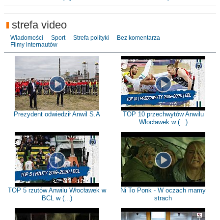
strefa video
Wiadomości
Sport
Strefa polityki
Bez komentarza
Filmy internautów
Prezydent odwiedził Anwil S.A
TOP 10 przechwytów Anwilu
Włocławek w (...)
TOP 5 rzutów Anwilu Włocławek w
Ni To Ponk - W oczach mamy
BCL w (...)
strach