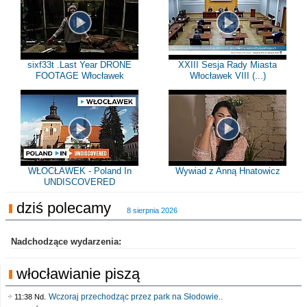
sixf33t .Last Year DRONE
XXIII Sesja Rady Miasta
FOOTAGE Włocławek
Włocławek VIII (...)
WŁOCŁAWEK - Poland In
Wywiad z Anną Hnatowicz
UNDISCOVERED
dziś polecamy
8 sierpnia 2026
Nadchodzące wydarzenia:
włocławianie piszą
Wczoraj przechodząc przez park na Słodowie..
11:38 Nd.