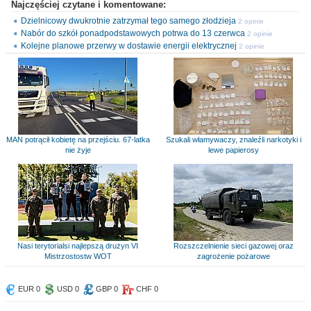
Najczęściej czytane i komentowane:
Dzielnicowy dwukrotnie zatrzymał tego samego złodzieja
2 opinie
Nabór do szkół ponadpodstawowych potrwa do 13 czerwca
2 opinie
Kolejne planowe przerwy w dostawie energii elektrycznej
2 opinie
MAN potrącił kobietę na przejściu. 67-latka
Szukali włamywaczy, znaleźli narkotyki i
nie żyje
lewe papierosy
Nasi terytorialsi najlepszą drużyn VI
Rozszczelnienie sieci gazowej oraz
Mistrzostostw WOT
zagrożenie pożarowe
EUR 0
USD 0
GBP 0
CHF 0