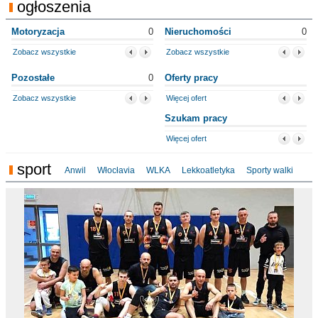
ogłoszenia
Motoryzacja
0
Nieruchomości
0
Zobacz wszystkie
Zobacz wszystkie
Pozostałe
0
Oferty pracy
Zobacz wszystkie
Więcej ofert
Szukam pracy
Więcej ofert
sport
Anwil
Włocłavia
WLKA
Lekkoatletyka
Sporty walki