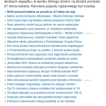
skutkach wypadku, w wyniku którego śmierć na drodze poniosła
67-letnia kobieta. Kierowca pojazdu ciężarowego był trzeźwy.
MAN potrącił kobietę na przejściu. 67-latka nie żyje
Mamy wyniki konkursu Włocławek - Miasto Dobrego Klimatu
Dziś rozpoczęła się kolejna edycja programu Dobry Start
Nasi ratownicy wodni są już gotowi na sezon wakacyjny
Nie zaparkujesz przy basenie, ul. Szpitalna zamknięta
Wsparcie Organizacji Wolontariatu w NGO – 'WOW w NGO'
1 opinia
Szukali włamywaczy, znaleźli narkotyki i lewe papierosy
Aktualne oferty zatrudnienia z Powiatowego Urzędu Pracy
Kto może dostać niezrealizowane świadczenie wspierające
178 kierowców jechało za szybko, 4 straciło prawo jazdy
Rozszczelnienie sieci gazowej oraz zagrożenie pożarowe
W wyjątkowych przypadkach urzędnik zapuka do drzwi
Jednostka 4051 zbiera na unikatowy pojazd ratowniczy
Wzmożone kontrole policyjne w trakcie długiego weekendu
Nasi terytorialsi najlepszą drużyn VI Mistrzostostw WOT
Kilku pijanych rowerzystów, jeden miał ponad 3 promile
Sika wmurowała kamień węgielny pod fabrykę w Brześciu
1 opinia
Pobił swojego znajomego, zabrał mu zakupy i telefon
Od 23 czerewca zmiana rozkładu linii autobusowej nr 10
35-latek odpowie za przywłaszczenie znalezionych 700 zł
Nagrody marszałka dla specjalistów terapii zajęciowej
Policjanci eskortowali rodzącą kobietę aż do szpitala