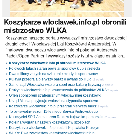
Koszykarze
wloclawek.info.pl obronili
mistrzostwo WLKA
Koszykarze naszego portalu wywalczyli mistrzostwo dwudziestej
drugiej edycji Włocławskiej Ligi Koszykówki Amatorskiej. W
finałowym dwumeczu wloclawek.info.pl pokonał Autoserwis
Radek/Open Partner i wywalczył szósty tytuł w ciągu ostatnich..
Koszykarze wloclawek.info.pl obronili mistrzostwo WLKA
Po dwóch latach starań powstał sportowy klub strzelecki
Dwa miliony złotych na szkolenie młodych sportowców
Kujavia przegrała pierwszy baraż o awans do II Ligi
2 opinie
Samorząd Włocławka wspiera sport oraz kulturę fizyczną
2 opinie
Drużyna wloclawek.info.pl awansowała do półfinałów WLKA
2 opinie
Orlen sponsorem strategicznym włocławskiej koszykówki
Urząd Miasta przyjmuje wnioski na stypendia sportowe
Koszykarze wloclawek.info.pl przegrali pierwszy mecz
1 opinia
To był świetny sezon 11-letniego Borysa Piotrowskiego
Nauczyciel SP 7 Animatorem Roku w kujawsko-pomorskim
2 opinie
Kolejna wygrana naszych koszykarzy w szóstkach
Koszykarze wloclawek.info.pl rozbili Kujawiaka Kruszyn
WLKA: Dwa zwycięstwa koszykarzy wloclawek.info.pl