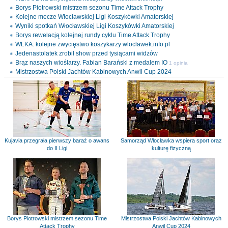
Borys Piotrowski mistrzem sezonu Time Attack Trophy
Kolejne mecze Włocławskiej Ligi Koszykówki Amatorskiej
Wyniki spotkań Włocławskiej Ligi Koszykówki Amatorskiej
Borys rewelacją kolejnej rundy cyklu Time Attack Trophy
WLKA: kolejne zwycięstwo koszykarzy wloclawek.info.pl
Jedenastolatek zrobił show przed tysiącami widzów
Brąz naszych wioślarzy. Fabian Barański z medalem IO
1 opinia
Mistrzostwa Polski Jachtów Kabinowych Anwil Cup 2024
Kujavia przegrała pierwszy baraż o awans
Samorząd Włocławka wspiera sport oraz
do II Ligi
kulturę fizyczną
Borys Piotrowski mistrzem sezonu Time
Mistrzostwa Polski Jachtów Kabinowych
Attack Trophy
Anwil Cup 2024