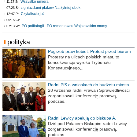
Wszystko umiera
11:17 Śr.
z gniazdami ptaków Na żytniej obok..
07:23 Śr.
Czytaliście już :..
12:47 Pt.
..
05:15 Cz.
PO politologii . PO remontowcu Wojtkowskim mamy..
07:13 Wt.
polityka
Pogrzeb praw kobiet. Protest przed biurem
poselskim PiS
Protesty na ulicach polskich miast, to
konsekwencje wyroku Trybunału
Konstytucyjnego,..
Radni PiS o wnioskach do budżetu miasta
na 2021 rok
28 września radni Prawa i Sprawiedliwości
zorganizowali konferencję prasową,
podczas..
Radni Lewicy apelują do biskupa A.
Wiesława Meringa
Dziś pod Pałacem Biskupim radni Lewicy
zorganizowali konferencję prasową,
podczas..