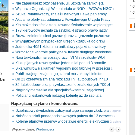
1
Nie zaparkujesz przy basenie, ul. Szpitalna zamknięta
0
Wsparcie Organizacji Wolontariatu w NGO – 'WOW w NGO'
1
0
Szukali włamywaczy, znaleźli narkotyki i lewe papierosy
opinia
Aktualne oferty zatrudnienia z Powiatowego Urzędu Pracy
Kto może dostać niezrealizowane świadczenie wspierające
178 kierowców jechało za szybko, 4 straciło prawo jazdy
Rozszczelnienie sieci gazowej oraz zagrożenie pożarowe
W wyjątkowych przypadkach urzędnik zapuka do drzwi
Jednostka 4051 zbiera na unikatowy pojazd ratowniczy
Wzmożone kontrole policyjne w trakcie długiego weekendu
Nasi terytorialsi najlepszą drużyn VI Mistrzostostw WOT
Kilku pijanych rowerzystów, jeden miał ponad 3 promile
Sika wmurowała kamień węgielny pod fabrykę w Brześciu
1
o
Pobił swojego znajomego, zabrał mu zakupy i telefon
opinia
dze
Od 23 czerewca zmiana rozkładu linii autobusowej nr 10
35-latek odpowie za przywłaszczenie znalezionych 700 zł
Nagrody marszałka dla specjalistów terapii zajęciowej
Policjanci eskortowali rodzącą kobietę aż do szpitala
Najczęściej czytane i komentowane:
Dzielnicowy dwukrotnie zatrzymał tego samego złodzieja
2 opinie
Nabór do szkół ponadpodstawowych potrwa do 13 czerwca
2
Kolejne planowe przerwy w dostawie energii elektrycznej
opinie
2 opinie
Więcej w dziale:
Wiadomości