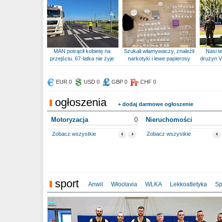
MAN potrącił kobietę na
Szukali włamywaczy, znaleźli
Nasi te
przejściu. 67-latka nie żyje
narkotyki i lewe papierosy
drużyn V
EUR 0
USD 0
GBP 0
CHF 0
ogłoszenia
+ dodaj darmowe ogłoszenie
Motoryzacja
0
Nieruchomości
Zobacz wszystkie
Zobacz wszystkie
sport
Anwil
Włocłavia
WLKA
Lekkoatletyka
Sp