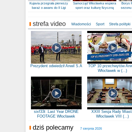
Kujavia przegrała pierwszy
Samorząd Włocławka wspiera
Borys 
baraż o awans do II Ligi
sport oraz kulturę fizyczną
sezonu 
strefa video
Wiadomości
Sport
Strefa polityki
Prezydent odwiedził Anwil S.A
TOP 10 przechwytów Anw
Włocławek w (...)
sixf33t .Last Year DRONE
XXIII Sesja Rady Miast
FOOTAGE Włocławek
Włocławek VIII (...)
dziś polecamy
7 sierpnia 2026