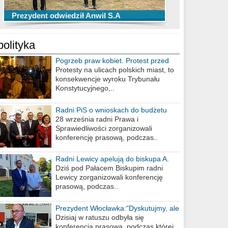
TOP 10 przechwytów Anwilu Włocławek
TOP 5 rzutów Anwilu Włocławek w BCL
Prezydent odwiedził Anwil S.A
w EBL w sezonie 2019/2020
w sezonie 2019/2020
polityka
Pogrzeb praw kobiet. Protest przed
biurem poselskim PiS
Protesty na ulicach polskich miast, to
konsekwencje wyroku Trybunału
Konstytucyjnego,..
Radni PiS o wnioskach do budżetu
miasta na 2021 rok
28 września radni Prawa i
Sprawiedliwości zorganizowali
konferencję prasową, podczas..
Radni Lewicy apelują do biskupa A.
Wiesława Meringa
Dziś pod Pałacem Biskupim radni
Lewicy zorganizowali konferencję
prasową, podczas..
Prezydent Włocławka:"Dyskutujmy, ale
nie obrażajmy się”
Dzisiaj w ratuszu odbyła się
konferencja prasowa, podczas której