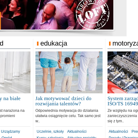
jonat Michelin
rodzie 31.12.2018
ód
edukacja
motoryz
 na białe
Jak motywować dzieci do
System zarząd
rozwijania talentów?
ISO/TS 1694
est narażona na
Odpowiednia motywacja do działania
Ze względu na og
 promieni
ułatwia osiągnięcie celu. Tak samo jest
zanieczyszczenia 
w..
się z tym..
Urządzamy
Uczelnie, szkoły
Aktualności
Aktualności
Pre