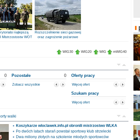
rytorialsi najlepszą
Rozszczelnienie sieci gazowej
I Mistrzostostw WOT
oraz zagrożenie pożarowe
WIG30
WIG20
WIG
mWIG40
0
Pozostałe
0
Oferty pracy
Zobacz wszystkie
Więcej ofert
Szukam pracy
Więcej ofert
orty walki
Koszykarze wloclawek.info.pl obronili mistrzostwo WLKA
Po dwóch latach starań powstał sportowy klub strzelecki
Dwa miliony złotych na szkolenie młodych sportowców