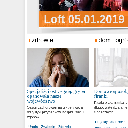
Sylwester Pens
Loft 05.01.2019
Sylwester Podg
31.12.2018
zdrowie
dom i ogr
Specjaliści ostrzegają, grypa
Domowe sposoby
opanowała nasze
firanki
województwo
Każda biała firanka j
Sezon zachorowań na grypę trwa, a
długotrwałe działanie
statystyki przypadków, hospitalizacji i
słonecznych..
zgonów..
Projekty i aranżacje
Uroda
Żywienie
Zdrowie