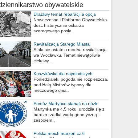
dziennikarstwo obywatelskie
Drażliwy temat reparacji a opcja
berlińska
Nowoczesna i Platforma Obywatelska
dość histerycznie oskarża
szeregowego posła..
Rewitalizacja Starego Miasta
Stała się ostatnio modna rewitalizacja
we Włocławku. Temat niewątpliwie
ciekawy...
Koszykówka dla najmłodszych
Poniedziałek, pogoda nie rozpieszcza,
pod Halą Mistrzów typowy dla
meczowego dnia..
Pomóż Martynce stanąć na nóżki
Martynka ma 4,5 roku, urodziła się z
bardzo rzadką wadą genetyczną -
zespołem..
Polska moich marzeń cz.6