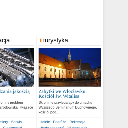
acja
turystyka
zania jakością
Zabytki we Włocławku.
9
Kościół św. Witalisa
romny problem
Skromnie przylegający do gmachu
środowiska i wiążące
Wyższego Seminarium Duchownego,
kościół pod..
miery
Serwis
Hotele
Podróże
Rekreacja