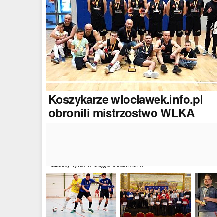
Koszykarze
wloclawek.info.pl
obronili mistrzostwo WLKA
Koszykarze naszego portalu wywalczyli mistrzostwo
dwudziestej drugiej edycji Włocławskiej Ligi Koszyków
Amatorskiej. W finałowym dwumeczu wloclawek.info.p
pokonał Autoserwis Radek/Open Partner i wywalczył
szósty tytuł w ciągu ostatnich..