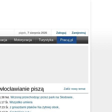
piątek,
7 sierpnia 2026
Zaloguj
Zarejestruj
kacja
Motoryzacja
Turystyka
Pracuj.pl
włocławianie piszą
Załóż nowy temat
Wczoraj przechodząc przez park na Słodowie..
1:38 Nd.
Wszystko umiera
1:17 Śr.
z gniazdami ptaków Na żytniej obok..
7:23 Śr.