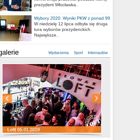
prezydent Włocławka..
Wybory 2020. Wyniki PKW z ponad 99
procent obwodów
W niedzielę 12 lipca odbyła się druga
tura wyborów prezydenckich.
Największe..
galerie
Wydarzenia
Sport
Internautów
Sylwester Hotel Młyn 31.12.2018
Sylwester Miejski 31.12.2018
Sylwester Loft 31.12.2018
Loft 05.01.2019
Sylwester Podgrodzie 31.12.2018
Sylwester Pensjonat Michelin 31.12.2018