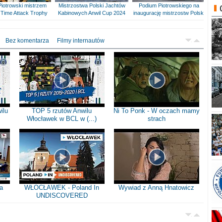
Piotrowski mistrzem
Mistrzostwa Polski Jachtów
Podium Piotrowskiego na
Time Attack Trophy
Kabinowych Anwil Cup 2024
inaugurację mistrzostw Polski
Bez komentarza
Filmy internautów
ilu
TOP 5 rzutów Anwilu
Ni To Ponk - W oczach mamy
Włocławek w BCL w (...)
strach
a
WŁOCŁAWEK - Poland In
Wywiad z Anną Hnatowicz
UNDISCOVERED