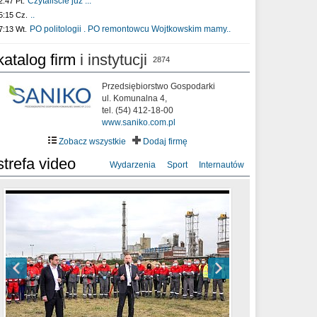
Czytaliście już :..
2:47 Pt.
..
5:15 Cz.
PO politologii . PO remontowcu Wojtkowskim mamy..
7:13 Wt.
katalog firm
i instytucji
2874
Przedsiębiorstwo Gospodarki
ul. Komunalna 4,
tel. (54) 412-18-00
www.saniko.com.pl
Zobacz wszystkie
Dodaj firmę
strefa video
Wydarzenia
Sport
Internautów
sixf33t .Last Year DRONE FOOTAGE
XXIII Sesja Rady Miasta Włocławek VIII
Ni To Ponk - W oczach mamy strach
Włocławek
kadencji w dniu 09.06.2020 r.