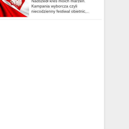
Nadszedł kres moich marzeń.
Kampania wyborcza czyli
niecodzienny festiwal obietnic,..