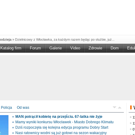
odzieja
»
Dzielnicowy z Włocławka, za każdym razem będąc po służbie, już...
Katalog firm
Forum
Galerie
Video
Zdrowie
Dom
Edu
W w NGO'
»
Ruszył nabór w konkursie „Wsparcie Organizacji Wolontariatu w NGO –
rześciu
»
Sika Poland rozpoczęła budowę swojej nowej fabryki w Brześciu
e
»
Policjanci wyjaśniają dokładne okoliczności tragicznego w skutkach...
blaskiem
»
Kujawsko-Pomorska Organizacja Turystyczna wraz z partnerami
du Pracy
»
Szukasz pracy, zajęcia dorywczego, czy może chcesz całkowicie
zieja
»
Policjanci zatrzymali 40–latka, który na terenie powiatu włocławskiego...
mochód
»
Mundurowi z Topólki zatrzymali 66-letniego mężczyznę, podejrzanego o...
Policja
Od was
ontach
»
Od czerwca rozpoczął się nowy okres świadczeniowy 800 plus, który
MAN potrącił kobietę na przejściu. 67-latka nie żyje
1
drogach
»
Policjanci ruchu drogowego przeprowadzili na drogach Włocławka i
Mamy wyniki konkursu Włocławek - Miasto Dobrego Klimatu
1
Dziś rozpoczęła się kolejna edycja programu Dobry Start
0
Nasi ratownicy wodni są już gotowi na sezon wakacyjny