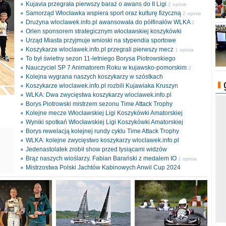
Kujavia przegrała pierwszy baraż o awans do II Ligi
2 opinie
Samorząd Włocławka wspiera sport oraz kulturę fizyczną
2 opinie
Drużyna wloclawek.info.pl awansowała do półfinałów WLKA
2
Orlen sponsorem strategicznym włocławskiej koszykówki
opinie
Urząd Miasta przyjmuje wnioski na stypendia sportowe
Koszykarze wloclawek.info.pl przegrali pierwszy mecz
1 opinia
To był świetny sezon 11-letniego Borysa Piotrowskiego
Nauczyciel SP 7 Animatorem Roku w kujawsko-pomorskim
2
Kolejna wygrana naszych koszykarzy w szóstkach
opinie
Koszykarze wloclawek.info.pl rozbili Kujawiaka Kruszyn
WLKA: Dwa zwycięstwa koszykarzy wloclawek.info.pl
Borys Piotrowski mistrzem sezonu Time Attack Trophy
Kolejne mecze Włocławskiej Ligi Koszykówki Amatorskiej
Wyniki spotkań Włocławskiej Ligi Koszykówki Amatorskiej
Borys rewelacją kolejnej rundy cyklu Time Attack Trophy
ki
WLKA: kolejne zwycięstwo koszykarzy wloclawek.info.pl
l
Jedenastolatek zrobił show przed tysiącami widzów
Brąz naszych wioślarzy. Fabian Barański z medalem IO
1 opinia
Mistrzostwa Polski Jachtów Kabinowych Anwil Cup 2024