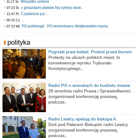
Wszystko umiera
11:17 Śr.
z gniazdami ptaków Na żytniej obok..
07:23 Śr.
Czytaliście już :..
12:47 Pt.
..
05:15 Cz.
PO politologii . PO remontowcu Wojtkowskim mamy..
07:13 Wt.
polityka
Pogrzeb praw kobiet. Protest przed biurem
poselskim PiS
Protesty na ulicach polskich miast, to
konsekwencje wyroku Trybunału
Konstytucyjnego,..
Radni PiS o wnioskach do budżetu miasta
na 2021 rok
28 września radni Prawa i Sprawiedliwości
zorganizowali konferencję prasową,
podczas..
Radni Lewicy apelują do biskupa A.
Wiesława Meringa
Dziś pod Pałacem Biskupim radni Lewicy
zorganizowali konferencję prasową,
podczas..