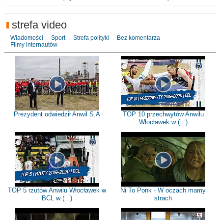
strefa video
Wiadomości
Sport
Strefa polityki
Bez komentarza
Filmy internautów
Prezydent odwiedził Anwil S.A
TOP 10 przechwytów Anwilu
Włocławek w (...)
TOP 5 rzutów Anwilu Włocławek w
Ni To Ponk - W oczach mamy
BCL w (...)
strach