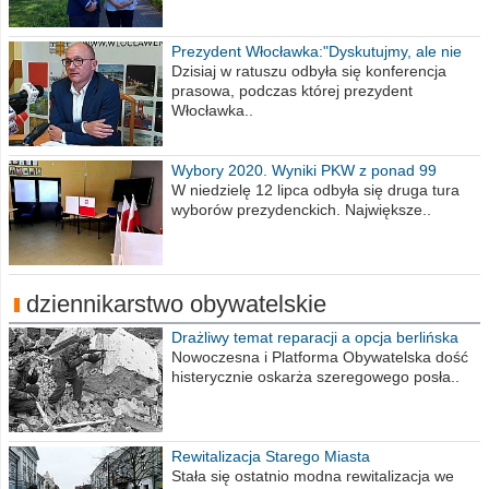
Prezydent Włocławka:"Dyskutujmy, ale nie
obrażajmy się”
Dzisiaj w ratuszu odbyła się konferencja
prasowa, podczas której prezydent
Włocławka..
Wybory 2020. Wyniki PKW z ponad 99
procent obwodów
W niedzielę 12 lipca odbyła się druga tura
wyborów prezydenckich. Największe..
dziennikarstwo obywatelskie
Drażliwy temat reparacji a opcja berlińska
Nowoczesna i Platforma Obywatelska dość
histerycznie oskarża szeregowego posła..
Rewitalizacja Starego Miasta
Stała się ostatnio modna rewitalizacja we