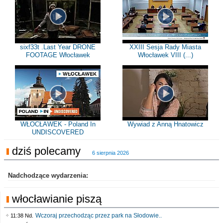
sixf33t .Last Year DRONE
XXIII Sesja Rady Miasta
FOOTAGE Włocławek
Włocławek VIII (...)
WŁOCŁAWEK - Poland In
Wywiad z Anną Hnatowicz
UNDISCOVERED
dziś polecamy
6 sierpnia 2026
Nadchodzące wydarzenia:
włocławianie piszą
Wczoraj przechodząc przez park na Słodowie..
11:38 Nd.