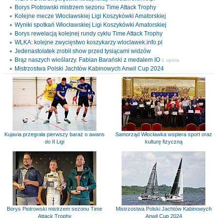
Borys Piotrowski mistrzem sezonu Time Attack Trophy
Kolejne mecze Włocławskiej Ligi Koszykówki Amatorskiej
Wyniki spotkań Włocławskiej Ligi Koszykówki Amatorskiej
Borys rewelacją kolejnej rundy cyklu Time Attack Trophy
WLKA: kolejne zwycięstwo koszykarzy wloclawek.info.pl
Jedenastolatek zrobił show przed tysiącami widzów
Brąz naszych wioślarzy. Fabian Barański z medalem IO
1 opinia
Mistrzostwa Polski Jachtów Kabinowych Anwil Cup 2024
Kujavia przegrała pierwszy baraż o awans
Samorząd Włocławka wspiera sport oraz
do II Ligi
kulturę fizyczną
Borys Piotrowski mistrzem sezonu Time
Mistrzostwa Polski Jachtów Kabinowych
Attack Trophy
Anwil Cup 2024