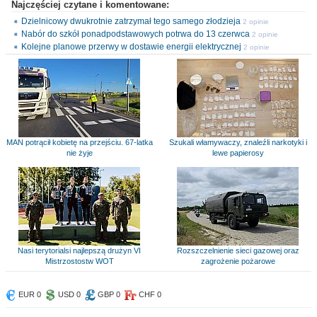
Najczęściej czytane i komentowane:
Dzielnicowy dwukrotnie zatrzymał tego samego złodzieja
2 opinie
Nabór do szkół ponadpodstawowych potrwa do 13 czerwca
2 opinie
Kolejne planowe przerwy w dostawie energii elektrycznej
2 opinie
MAN potrącił kobietę na przejściu. 67-latka
Szukali włamywaczy, znaleźli narkotyki i
nie żyje
lewe papierosy
Nasi terytorialsi najlepszą drużyn VI
Rozszczelnienie sieci gazowej oraz
Mistrzostostw WOT
zagrożenie pożarowe
EUR 0
USD 0
GBP 0
CHF 0