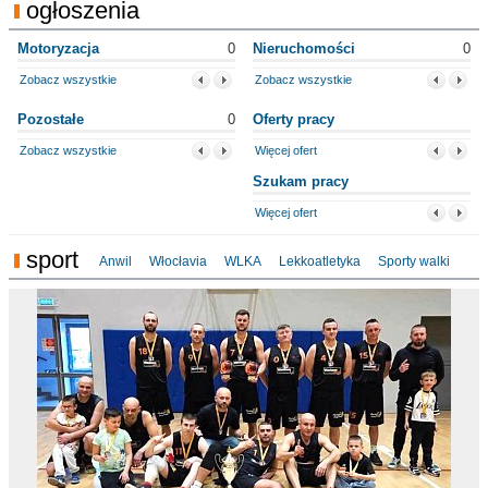
ogłoszenia
Motoryzacja
0
Nieruchomości
0
Zobacz wszystkie
Zobacz wszystkie
Pozostałe
0
Oferty pracy
Zobacz wszystkie
Więcej ofert
Szukam pracy
Więcej ofert
sport
Anwil
Włocłavia
WLKA
Lekkoatletyka
Sporty walki