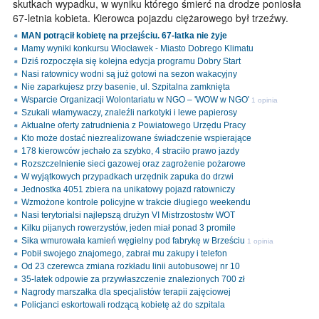
skutkach wypadku, w wyniku którego śmierć na drodze poniosła
67-letnia kobieta. Kierowca pojazdu ciężarowego był trzeźwy.
MAN potrącił kobietę na przejściu. 67-latka nie żyje
Mamy wyniki konkursu Włocławek - Miasto Dobrego Klimatu
Dziś rozpoczęła się kolejna edycja programu Dobry Start
Nasi ratownicy wodni są już gotowi na sezon wakacyjny
Nie zaparkujesz przy basenie, ul. Szpitalna zamknięta
Wsparcie Organizacji Wolontariatu w NGO – 'WOW w NGO'
1 opinia
Szukali włamywaczy, znaleźli narkotyki i lewe papierosy
Aktualne oferty zatrudnienia z Powiatowego Urzędu Pracy
Kto może dostać niezrealizowane świadczenie wspierające
178 kierowców jechało za szybko, 4 straciło prawo jazdy
Rozszczelnienie sieci gazowej oraz zagrożenie pożarowe
W wyjątkowych przypadkach urzędnik zapuka do drzwi
Jednostka 4051 zbiera na unikatowy pojazd ratowniczy
Wzmożone kontrole policyjne w trakcie długiego weekendu
Nasi terytorialsi najlepszą drużyn VI Mistrzostostw WOT
Kilku pijanych rowerzystów, jeden miał ponad 3 promile
Sika wmurowała kamień węgielny pod fabrykę w Brześciu
1 opinia
Pobił swojego znajomego, zabrał mu zakupy i telefon
Od 23 czerewca zmiana rozkładu linii autobusowej nr 10
35-latek odpowie za przywłaszczenie znalezionych 700 zł
Nagrody marszałka dla specjalistów terapii zajęciowej
Policjanci eskortowali rodzącą kobietę aż do szpitala