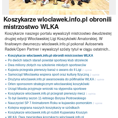
Koszykarze
wloclawek.info.pl obronili
mistrzostwo WLKA
Koszykarze naszego portalu wywalczyli mistrzostwo dwudziestej
drugiej edycji Włocławskiej Ligi Koszykówki Amatorskiej. W
finałowym dwumeczu wloclawek.info.pl pokonał Autoserwis
Radek/Open Partner i wywalczył szósty tytuł w ciągu ostatnich..
Koszykarze wloclawek.info.pl obronili mistrzostwo WLKA
Po dwóch latach starań powstał sportowy klub strzelecki
Dwa miliony złotych na szkolenie młodych sportowców
Kujavia przegrała pierwszy baraż o awans do II Ligi
2 opinie
Samorząd Włocławka wspiera sport oraz kulturę fizyczną
2 opinie
Drużyna wloclawek.info.pl awansowała do półfinałów WLKA
2 opinie
Orlen sponsorem strategicznym włocławskiej koszykówki
Urząd Miasta przyjmuje wnioski na stypendia sportowe
Koszykarze wloclawek.info.pl przegrali pierwszy mecz
1 opinia
To był świetny sezon 11-letniego Borysa Piotrowskiego
Nauczyciel SP 7 Animatorem Roku w kujawsko-pomorskim
2 opinie
Kolejna wygrana naszych koszykarzy w szóstkach
Koszykarze wloclawek.info.pl rozbili Kujawiaka Kruszyn
WLKA: Dwa zwycięstwa koszykarzy wloclawek.info.pl