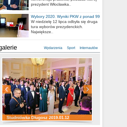
prezydent Włocławka..
Wybory 2020. Wyniki PKW z ponad 99
procent obwodów
W niedzielę 12 lipca odbyła się druga
tura wyborów prezydenckich.
Największe..
galerie
Wydarzenia
Sport
Internautów
Studniówka ZS Ekonomicznych
Studniówka Kopernik 2019.01.11
Studniówka LMK 2019.01.05
2019.01.05
Studniówka Długosz 2019.01.12
ZS Budowlanych 2019.01.12
Studniówka LZK 2019.01.11