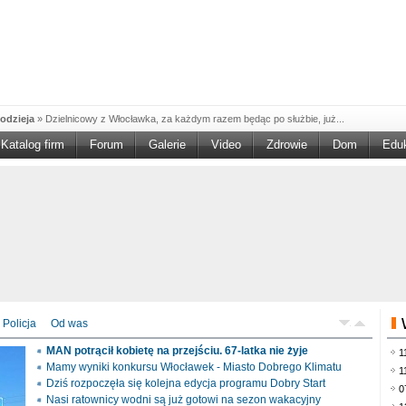
odzieja
»
Dzielnicowy z Włocławka, za każdym razem będąc po służbie, już...
Katalog firm
Forum
Galerie
Video
Zdrowie
Dom
Edu
W w NGO'
»
Ruszył nabór w konkursie „Wsparcie Organizacji Wolontariatu w NGO –
rześciu
»
Sika Poland rozpoczęła budowę swojej nowej fabryki w Brześciu
e
»
Policjanci wyjaśniają dokładne okoliczności tragicznego w skutkach...
blaskiem
»
Kujawsko-Pomorska Organizacja Turystyczna wraz z partnerami
du Pracy
»
Szukasz pracy, zajęcia dorywczego, czy może chcesz całkowicie
zieja
»
Policjanci zatrzymali 40–latka, który na terenie powiatu włocławskiego...
mochód
»
Mundurowi z Topólki zatrzymali 66-letniego mężczyznę, podejrzanego o...
Policja
Od was
ontach
»
Od czerwca rozpoczął się nowy okres świadczeniowy 800 plus, który
MAN potrącił kobietę na przejściu. 67-latka nie żyje
1
drogach
»
Policjanci ruchu drogowego przeprowadzili na drogach Włocławka i
Mamy wyniki konkursu Włocławek - Miasto Dobrego Klimatu
1
Dziś rozpoczęła się kolejna edycja programu Dobry Start
0
Nasi ratownicy wodni są już gotowi na sezon wakacyjny