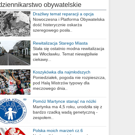
dziennikarstwo obywatelskie
Drażliwy temat reparacji a opcja
berlińska
Nowoczesna i Platforma Obywatelska
dość histerycznie oskarża
szeregowego posła..
Rewitalizacja Starego Miasta
Stała się ostatnio modna rewitalizacja
we Włocławku. Temat niewątpliwie
ciekawy...
Koszykówka dla najmłodszych
Poniedziałek, pogoda nie rozpieszcza,
pod Halą Mistrzów typowy dla
meczowego dnia..
Pomóż Martynce stanąć na nóżki
Martynka ma 4,5 roku, urodziła się z
bardzo rzadką wadą genetyczną -
zespołem..
Polska moich marzeń cz.6