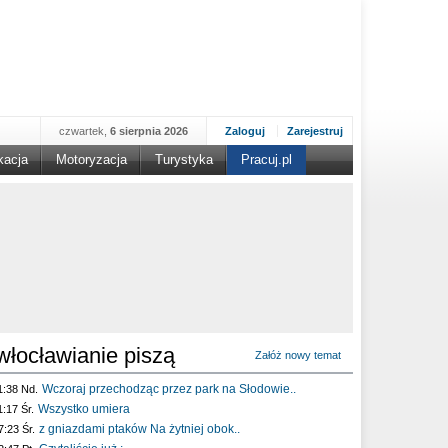
czwartek,
6 sierpnia 2026
Zaloguj
Zarejestruj
kacja
Motoryzacja
Turystyka
Pracuj.pl
włocławianie piszą
Załóż nowy temat
Wczoraj przechodząc przez park na Słodowie..
1:38 Nd.
Wszystko umiera
1:17 Śr.
z gniazdami ptaków Na żytniej obok..
7:23 Śr.