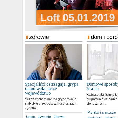
Sylwester Pens
Loft 05.01.2019
Sylwester Podg
31.12.2018
zdrowie
dom i ogr
Specjaliści ostrzegają, grypa
Domowe sposoby
opanowała nasze
firanki
województwo
Każda biała firanka j
Sezon zachorowań na grypę trwa, a
długotrwałe działanie
statystyki przypadków, hospitalizacji i
słonecznych..
zgonów..
Projekty i aranżacje
Uroda
Żywienie
Zdrowie