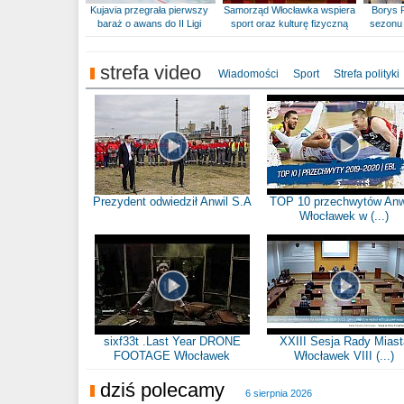
Kujavia przegrała pierwszy
Samorząd Włocławka wspiera
Borys 
baraż o awans do II Ligi
sport oraz kulturę fizyczną
sezonu 
strefa video
Wiadomości
Sport
Strefa polityki
Prezydent odwiedził Anwil S.A
TOP 10 przechwytów Anw
Włocławek w (...)
sixf33t .Last Year DRONE
XXIII Sesja Rady Miast
FOOTAGE Włocławek
Włocławek VIII (...)
dziś polecamy
6 sierpnia 2026