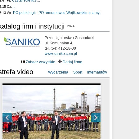
Czytaliście już :..
2:47 Pt.
..
5:15 Cz.
PO politologii . PO remontowcu Wojtkowskim mamy..
7:13 Wt.
katalog firm
i instytucji
2874
Przedsiębiorstwo Gospodarki
ul. Komunalna 4,
tel. (54) 412-18-00
www.saniko.com.pl
Zobacz wszystkie
Dodaj firmę
strefa video
Wydarzenia
Sport
Internautów
sixf33t .Last Year DRONE FOOTAGE
XXIII Sesja Rady Miasta Włocławek VIII
Ni To Ponk - W oczach mamy strach
Włocławek
kadencji w dniu 09.06.2020 r.