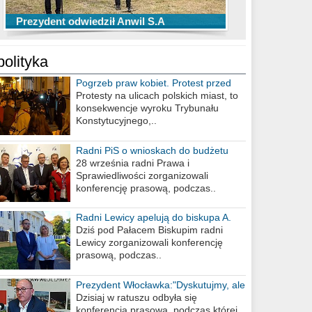
TOP 10 przechwytów Anwilu Włocławek
TOP 5 rzutów Anwilu Włocławek w BCL
Prezydent odwiedził Anwil S.A
w EBL w sezonie 2019/2020
w sezonie 2019/2020
polityka
Pogrzeb praw kobiet. Protest przed
biurem poselskim PiS
Protesty na ulicach polskich miast, to
konsekwencje wyroku Trybunału
Konstytucyjnego,..
Radni PiS o wnioskach do budżetu
miasta na 2021 rok
28 września radni Prawa i
Sprawiedliwości zorganizowali
konferencję prasową, podczas..
Radni Lewicy apelują do biskupa A.
Wiesława Meringa
Dziś pod Pałacem Biskupim radni
Lewicy zorganizowali konferencję
prasową, podczas..
Prezydent Włocławka:"Dyskutujmy, ale
nie obrażajmy się”
Dzisiaj w ratuszu odbyła się
konferencja prasowa, podczas której