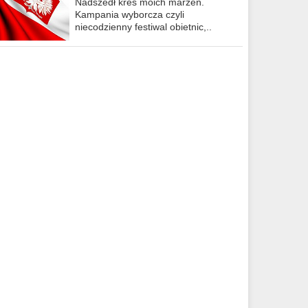
Nadszedł kres moich marzeń.
Kampania wyborcza czyli
niecodzienny festiwal obietnic,..