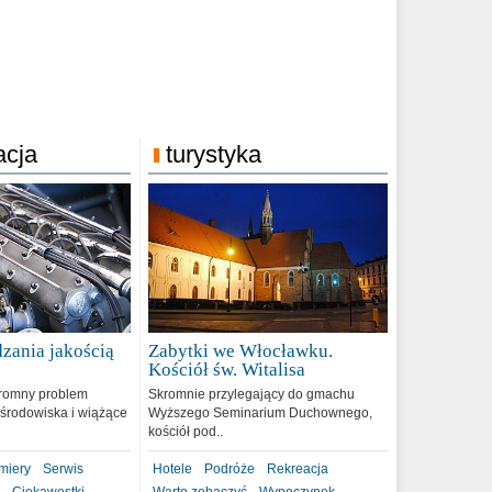
acja
turystyka
zania jakością
Zabytki we Włocławku.
9
Kościół św. Witalisa
romny problem
Skromnie przylegający do gmachu
środowiska i wiążące
Wyższego Seminarium Duchownego,
kościół pod..
miery
Serwis
Hotele
Podróże
Rekreacja