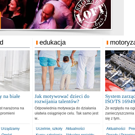
jonat Michelin
rodzie 31.12.2018
ód
edukacja
motoryz
 na białe
Jak motywować dzieci do
System zarząd
rozwijania talentów?
ISO/TS 1694
est narażona na
Odpowiednia motywacja do działania
Ze względu na og
 promieni
ułatwia osiągnięcie celu. Tak samo jest
zanieczyszczenia 
w..
się z tym..
Urządzamy
Uczelnie, szkoły
Aktualności
Aktualności
Pre