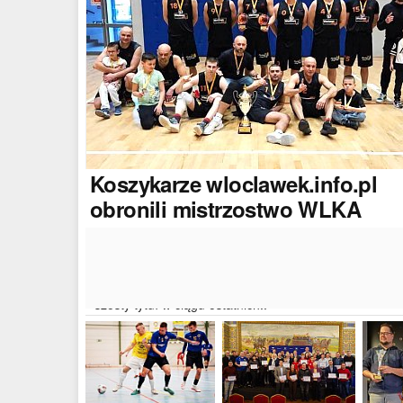
Koszykarze
wloclawek.info.pl
obronili mistrzostwo WLKA
Koszykarze naszego portalu wywalczyli mistrzostwo
dwudziestej drugiej edycji Włocławskiej Ligi Koszyków
Amatorskiej. W finałowym dwumeczu wloclawek.info.p
pokonał Autoserwis Radek/Open Partner i wywalczył
szósty tytuł w ciągu ostatnich..