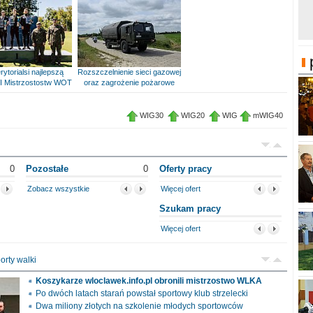
rytorialsi najlepszą
Rozszczelnienie sieci gazowej
I Mistrzostostw WOT
oraz zagrożenie pożarowe
WIG30
WIG20
WIG
mWIG40
0
Pozostałe
0
Oferty pracy
Zobacz wszystkie
Więcej ofert
Szukam pracy
Więcej ofert
orty walki
Koszykarze wloclawek.info.pl obronili mistrzostwo WLKA
Po dwóch latach starań powstał sportowy klub strzelecki
Dwa miliony złotych na szkolenie młodych sportowców