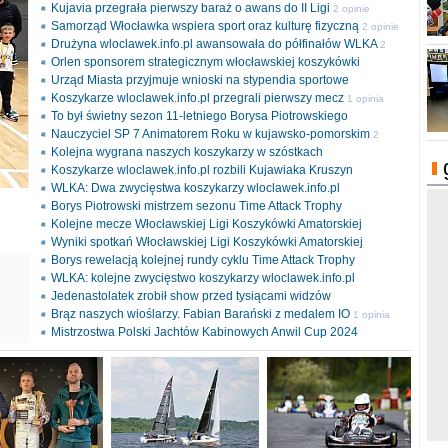
Kujavia przegrała pierwszy baraż o awans do II Ligi
2 opinie
Samorząd Włocławka wspiera sport oraz kulturę fizyczną
2 opinie
Drużyna wloclawek.info.pl awansowała do półfinałów WLKA
2
Orlen sponsorem strategicznym włocławskiej koszykówki
opinie
Urząd Miasta przyjmuje wnioski na stypendia sportowe
Koszykarze wloclawek.info.pl przegrali pierwszy mecz
1 opinia
To był świetny sezon 11-letniego Borysa Piotrowskiego
Nauczyciel SP 7 Animatorem Roku w kujawsko-pomorskim
2
Kolejna wygrana naszych koszykarzy w szóstkach
opinie
Koszykarze wloclawek.info.pl rozbili Kujawiaka Kruszyn
WLKA: Dwa zwycięstwa koszykarzy wloclawek.info.pl
Borys Piotrowski mistrzem sezonu Time Attack Trophy
Kolejne mecze Włocławskiej Ligi Koszykówki Amatorskiej
Wyniki spotkań Włocławskiej Ligi Koszykówki Amatorskiej
Borys rewelacją kolejnej rundy cyklu Time Attack Trophy
ki
WLKA: kolejne zwycięstwo koszykarzy wloclawek.info.pl
l
Jedenastolatek zrobił show przed tysiącami widzów
Brąz naszych wioślarzy. Fabian Barański z medalem IO
1 opinia
Mistrzostwa Polski Jachtów Kabinowych Anwil Cup 2024