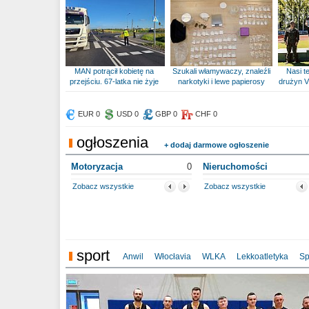
MAN potrącił kobietę na
Szukali włamywaczy, znaleźli
Nasi te
przejściu. 67-latka nie żyje
narkotyki i lewe papierosy
drużyn V
EUR 0
USD 0
GBP 0
CHF 0
ogłoszenia
+ dodaj darmowe ogłoszenie
Motoryzacja
0
Nieruchomości
Zobacz wszystkie
Zobacz wszystkie
sport
Anwil
Włocłavia
WLKA
Lekkoatletyka
Sp