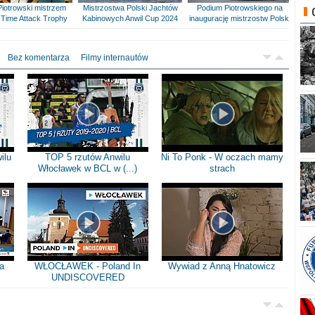
Piotrowski mistrzem
Mistrzostwa Polski Jachtów
Podium Piotrowskiego na
Time Attack Trophy
Kabinowych Anwil Cup 2024
inaugurację mistrzostw Polski
Bez komentarza
Filmy internautów
ilu
TOP 5 rzutów Anwilu
Ni To Ponk - W oczach mamy
Włocławek w BCL w (...)
strach
a
WŁOCŁAWEK - Poland In
Wywiad z Anną Hnatowicz
UNDISCOVERED