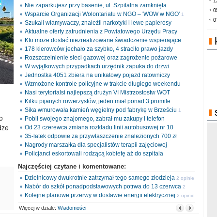
1
Nie zaparkujesz przy basenie, ul. Szpitalna zamknięta
0
Wsparcie Organizacji Wolontariatu w NGO – 'WOW w NGO'
1
0
Szukali włamywaczy, znaleźli narkotyki i lewe papierosy
opinia
Aktualne oferty zatrudnienia z Powiatowego Urzędu Pracy
Kto może dostać niezrealizowane świadczenie wspierające
178 kierowców jechało za szybko, 4 straciło prawo jazdy
Rozszczelnienie sieci gazowej oraz zagrożenie pożarowe
W wyjątkowych przypadkach urzędnik zapuka do drzwi
Jednostka 4051 zbiera na unikatowy pojazd ratowniczy
Wzmożone kontrole policyjne w trakcie długiego weekendu
Nasi terytorialsi najlepszą drużyn VI Mistrzostostw WOT
Kilku pijanych rowerzystów, jeden miał ponad 3 promile
Sika wmurowała kamień węgielny pod fabrykę w Brześciu
1
o
Pobił swojego znajomego, zabrał mu zakupy i telefon
opinia
dze
Od 23 czerewca zmiana rozkładu linii autobusowej nr 10
35-latek odpowie za przywłaszczenie znalezionych 700 zł
Nagrody marszałka dla specjalistów terapii zajęciowej
Policjanci eskortowali rodzącą kobietę aż do szpitala
Najczęściej czytane i komentowane:
Dzielnicowy dwukrotnie zatrzymał tego samego złodzieja
2 opinie
Nabór do szkół ponadpodstawowych potrwa do 13 czerwca
2
Kolejne planowe przerwy w dostawie energii elektrycznej
opinie
2 opinie
Więcej w dziale:
Wiadomości