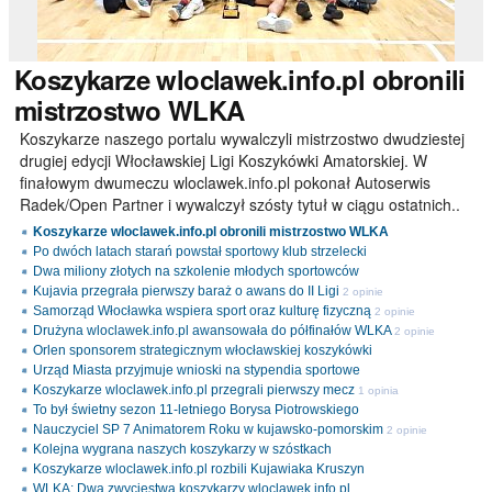
Koszykarze
wloclawek.info.pl obronili
mistrzostwo WLKA
Koszykarze naszego portalu wywalczyli mistrzostwo dwudziestej
drugiej edycji Włocławskiej Ligi Koszykówki Amatorskiej. W
finałowym dwumeczu wloclawek.info.pl pokonał Autoserwis
Radek/Open Partner i wywalczył szósty tytuł w ciągu ostatnich..
Koszykarze wloclawek.info.pl obronili mistrzostwo WLKA
Po dwóch latach starań powstał sportowy klub strzelecki
Dwa miliony złotych na szkolenie młodych sportowców
Kujavia przegrała pierwszy baraż o awans do II Ligi
2 opinie
Samorząd Włocławka wspiera sport oraz kulturę fizyczną
2 opinie
Drużyna wloclawek.info.pl awansowała do półfinałów WLKA
2 opinie
Orlen sponsorem strategicznym włocławskiej koszykówki
Urząd Miasta przyjmuje wnioski na stypendia sportowe
Koszykarze wloclawek.info.pl przegrali pierwszy mecz
1 opinia
To był świetny sezon 11-letniego Borysa Piotrowskiego
Nauczyciel SP 7 Animatorem Roku w kujawsko-pomorskim
2 opinie
Kolejna wygrana naszych koszykarzy w szóstkach
Koszykarze wloclawek.info.pl rozbili Kujawiaka Kruszyn
WLKA: Dwa zwycięstwa koszykarzy wloclawek.info.pl