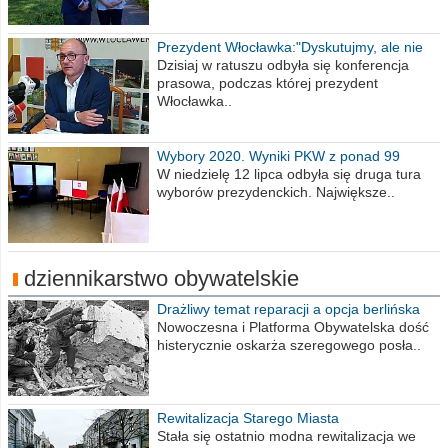
Prezydent Włocławka:"Dyskutujmy, ale nie
obrażajmy się”
Dzisiaj w ratuszu odbyła się konferencja
prasowa, podczas której prezydent
Włocławka..
Wybory 2020. Wyniki PKW z ponad 99
procent obwodów
W niedzielę 12 lipca odbyła się druga tura
wyborów prezydenckich. Największe..
dziennikarstwo obywatelskie
Drażliwy temat reparacji a opcja berlińska
Nowoczesna i Platforma Obywatelska dość
histerycznie oskarża szeregowego posła..
Rewitalizacja Starego Miasta
Stała się ostatnio modna rewitalizacja we