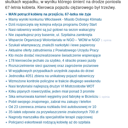
skutkach wypadku, w wyniku którego śmierć na drodze poniosła
67-letnia kobieta. Kierowca pojazdu ciężarowego był trzeźwy.
MAN potrącił kobietę na przejściu. 67-latka nie żyje
Mamy wyniki konkursu Włocławek - Miasto Dobrego Klimatu
Dziś rozpoczęła się kolejna edycja programu Dobry Start
Nasi ratownicy wodni są już gotowi na sezon wakacyjny
Nie zaparkujesz przy basenie, ul. Szpitalna zamknięta
Wsparcie Organizacji Wolontariatu w NGO – 'WOW w NGO'
1 opinia
Szukali włamywaczy, znaleźli narkotyki i lewe papierosy
Aktualne oferty zatrudnienia z Powiatowego Urzędu Pracy
Kto może dostać niezrealizowane świadczenie wspierające
178 kierowców jechało za szybko, 4 straciło prawo jazdy
Rozszczelnienie sieci gazowej oraz zagrożenie pożarowe
W wyjątkowych przypadkach urzędnik zapuka do drzwi
Jednostka 4051 zbiera na unikatowy pojazd ratowniczy
Wzmożone kontrole policyjne w trakcie długiego weekendu
Nasi terytorialsi najlepszą drużyn VI Mistrzostostw WOT
Kilku pijanych rowerzystów, jeden miał ponad 3 promile
Sika wmurowała kamień węgielny pod fabrykę w Brześciu
1 opinia
Pobił swojego znajomego, zabrał mu zakupy i telefon
Od 23 czerewca zmiana rozkładu linii autobusowej nr 10
35-latek odpowie za przywłaszczenie znalezionych 700 zł
Nagrody marszałka dla specjalistów terapii zajęciowej
Policjanci eskortowali rodzącą kobietę aż do szpitala