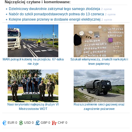
Najczęściej czytane i komentowane:
Dzielnicowy dwukrotnie zatrzymał tego samego złodzieja
2 opinie
Nabór do szkół ponadpodstawowych potrwa do 13 czerwca
2 opinie
Kolejne planowe przerwy w dostawie energii elektrycznej
2 opinie
MAN potrącił kobietę na przejściu. 67-latka
Szukali włamywaczy, znaleźli narkotyki i
nie żyje
lewe papierosy
Nasi terytorialsi najlepszą drużyn VI
Rozszczelnienie sieci gazowej oraz
Mistrzostostw WOT
zagrożenie pożarowe
EUR 0
USD 0
GBP 0
CHF 0