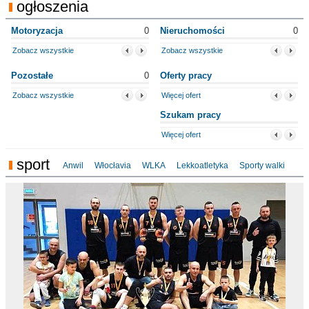
ogłoszenia
Motoryzacja
0
Nieruchomości
0
Zobacz wszystkie
Zobacz wszystkie
Pozostałe
0
Oferty pracy
Zobacz wszystkie
Więcej ofert
Szukam pracy
Więcej ofert
sport
Anwil
Włocłavia
WLKA
Lekkoatletyka
Sporty walki