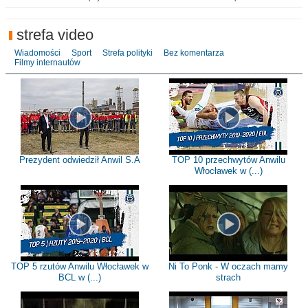
strefa video
Wiadomości
Sport
Strefa polityki
Bez komentarza
Filmy internautów
Prezydent odwiedził Anwil S.A
TOP 10 przechwytów Anwilu
Włocławek w (...)
TOP 5 rzutów Anwilu Włocławek w
Ni To Ponk - W oczach mamy
BCL w (...)
strach