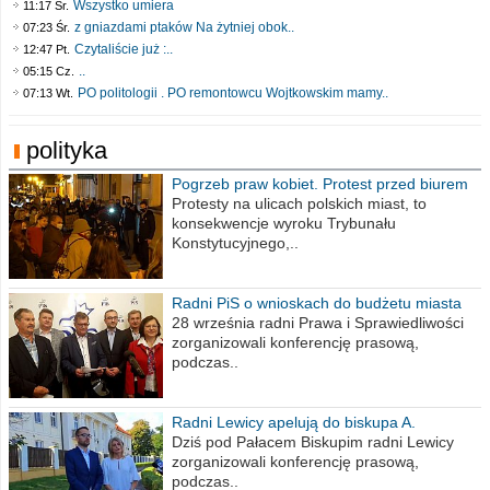
Wszystko umiera
11:17 Śr.
z gniazdami ptaków Na żytniej obok..
07:23 Śr.
Czytaliście już :..
12:47 Pt.
..
05:15 Cz.
PO politologii . PO remontowcu Wojtkowskim mamy..
07:13 Wt.
polityka
Pogrzeb praw kobiet. Protest przed biurem
poselskim PiS
Protesty na ulicach polskich miast, to
konsekwencje wyroku Trybunału
Konstytucyjnego,..
Radni PiS o wnioskach do budżetu miasta
na 2021 rok
28 września radni Prawa i Sprawiedliwości
zorganizowali konferencję prasową,
podczas..
Radni Lewicy apelują do biskupa A.
Wiesława Meringa
Dziś pod Pałacem Biskupim radni Lewicy
zorganizowali konferencję prasową,
podczas..