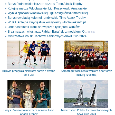
Borys Piotrowski mistrzem sezonu Time Attack Trophy
Kolejne mecze Włocławskiej Ligi Koszykówki Amatorskiej
Wyniki spotkań Włocławskiej Ligi Koszykówki Amatorskiej
Borys rewelacją kolejnej rundy cyklu Time Attack Trophy
WLKA: kolejne zwycięstwo koszykarzy wloclawek.info.pl
Jedenastolatek zrobił show przed tysiącami widzów
Brąz naszych wioślarzy. Fabian Barański z medalem IO
1 opinia
Mistrzostwa Polski Jachtów Kabinowych Anwil Cup 2024
Kujavia przegrała pierwszy baraż o awans
Samorząd Włocławka wspiera sport oraz
do II Ligi
kulturę fizyczną
Borys Piotrowski mistrzem sezonu Time
Mistrzostwa Polski Jachtów Kabinowych
Attack Trophy
Anwil Cup 2024