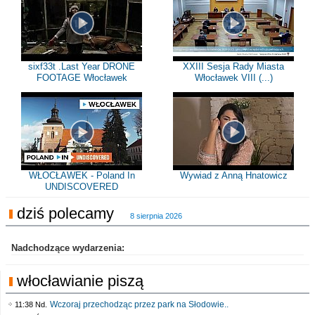
sixf33t .Last Year DRONE
XXIII Sesja Rady Miasta
FOOTAGE Włocławek
Włocławek VIII (...)
WŁOCŁAWEK - Poland In
Wywiad z Anną Hnatowicz
UNDISCOVERED
dziś polecamy
8 sierpnia 2026
Nadchodzące wydarzenia:
włocławianie piszą
Wczoraj przechodząc przez park na Słodowie..
11:38 Nd.