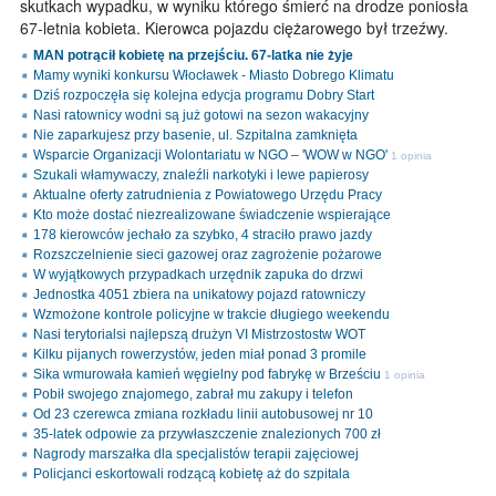
skutkach wypadku, w wyniku którego śmierć na drodze poniosła
67-letnia kobieta. Kierowca pojazdu ciężarowego był trzeźwy.
MAN potrącił kobietę na przejściu. 67-latka nie żyje
Mamy wyniki konkursu Włocławek - Miasto Dobrego Klimatu
Dziś rozpoczęła się kolejna edycja programu Dobry Start
Nasi ratownicy wodni są już gotowi na sezon wakacyjny
Nie zaparkujesz przy basenie, ul. Szpitalna zamknięta
Wsparcie Organizacji Wolontariatu w NGO – 'WOW w NGO'
1 opinia
Szukali włamywaczy, znaleźli narkotyki i lewe papierosy
Aktualne oferty zatrudnienia z Powiatowego Urzędu Pracy
Kto może dostać niezrealizowane świadczenie wspierające
178 kierowców jechało za szybko, 4 straciło prawo jazdy
Rozszczelnienie sieci gazowej oraz zagrożenie pożarowe
W wyjątkowych przypadkach urzędnik zapuka do drzwi
Jednostka 4051 zbiera na unikatowy pojazd ratowniczy
Wzmożone kontrole policyjne w trakcie długiego weekendu
Nasi terytorialsi najlepszą drużyn VI Mistrzostostw WOT
Kilku pijanych rowerzystów, jeden miał ponad 3 promile
Sika wmurowała kamień węgielny pod fabrykę w Brześciu
1 opinia
Pobił swojego znajomego, zabrał mu zakupy i telefon
Od 23 czerewca zmiana rozkładu linii autobusowej nr 10
35-latek odpowie za przywłaszczenie znalezionych 700 zł
Nagrody marszałka dla specjalistów terapii zajęciowej
Policjanci eskortowali rodzącą kobietę aż do szpitala