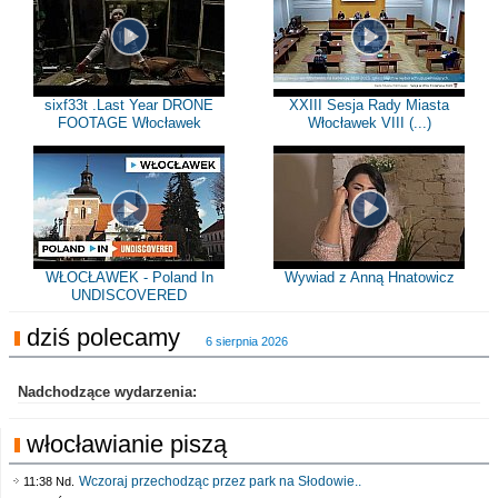
sixf33t .Last Year DRONE
XXIII Sesja Rady Miasta
FOOTAGE Włocławek
Włocławek VIII (...)
WŁOCŁAWEK - Poland In
Wywiad z Anną Hnatowicz
UNDISCOVERED
dziś polecamy
6 sierpnia 2026
Nadchodzące wydarzenia:
włocławianie piszą
Wczoraj przechodząc przez park na Słodowie..
11:38 Nd.