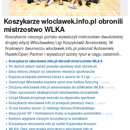
Koszykarze
wloclawek.info.pl obronili
mistrzostwo WLKA
Koszykarze naszego portalu wywalczyli mistrzostwo dwudziestej
drugiej edycji Włocławskiej Ligi Koszykówki Amatorskiej. W
finałowym dwumeczu wloclawek.info.pl pokonał Autoserwis
Radek/Open Partner i wywalczył szósty tytuł w ciągu ostatnich..
Koszykarze wloclawek.info.pl obronili mistrzostwo WLKA
Po dwóch latach starań powstał sportowy klub strzelecki
Dwa miliony złotych na szkolenie młodych sportowców
Kujavia przegrała pierwszy baraż o awans do II Ligi
2 opinie
Samorząd Włocławka wspiera sport oraz kulturę fizyczną
2 opinie
Drużyna wloclawek.info.pl awansowała do półfinałów WLKA
2 opinie
Orlen sponsorem strategicznym włocławskiej koszykówki
Urząd Miasta przyjmuje wnioski na stypendia sportowe
Koszykarze wloclawek.info.pl przegrali pierwszy mecz
1 opinia
To był świetny sezon 11-letniego Borysa Piotrowskiego
Nauczyciel SP 7 Animatorem Roku w kujawsko-pomorskim
2 opinie
Kolejna wygrana naszych koszykarzy w szóstkach
Koszykarze wloclawek.info.pl rozbili Kujawiaka Kruszyn
WLKA: Dwa zwycięstwa koszykarzy wloclawek.info.pl