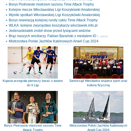
Borys Piotrowski mistrzem sezonu Time Attack Trophy
Kolejne mecze Włocławskiej Ligi Koszykówki Amatorskiej
Wyniki spotkań Włocławskiej Ligi Koszykówki Amatorskiej
Borys rewelacją kolejnej rundy cyklu Time Attack Trophy
WLKA: kolejne zwycięstwo koszykarzy wloclawek.info.pl
Jedenastolatek zrobił show przed tysiącami widzów
Brąz naszych wioślarzy. Fabian Barański z medalem IO
1 opinia
Mistrzostwa Polski Jachtów Kabinowych Anwil Cup 2024
Kujavia przegrała pierwszy baraż o awans
Samorząd Włocławka wspiera sport oraz
do II Ligi
kulturę fizyczną
Borys Piotrowski mistrzem sezonu Time
Mistrzostwa Polski Jachtów Kabinowych
Attack Trophy
Anwil Cup 2024