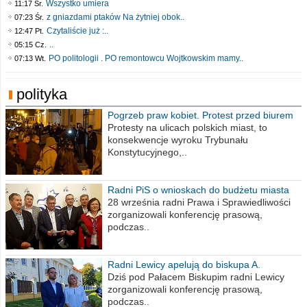
Wszystko umiera
11:17 Śr.
z gniazdami ptaków Na żytniej obok..
07:23 Śr.
Czytaliście już :..
12:47 Pt.
..
05:15 Cz.
PO politologii . PO remontowcu Wojtkowskim mamy..
07:13 Wt.
polityka
Pogrzeb praw kobiet. Protest przed biurem
poselskim PiS
Protesty na ulicach polskich miast, to
konsekwencje wyroku Trybunału
Konstytucyjnego,..
Radni PiS o wnioskach do budżetu miasta
na 2021 rok
28 września radni Prawa i Sprawiedliwości
zorganizowali konferencję prasową,
podczas..
Radni Lewicy apelują do biskupa A.
Wiesława Meringa
Dziś pod Pałacem Biskupim radni Lewicy
zorganizowali konferencję prasową,
podczas..