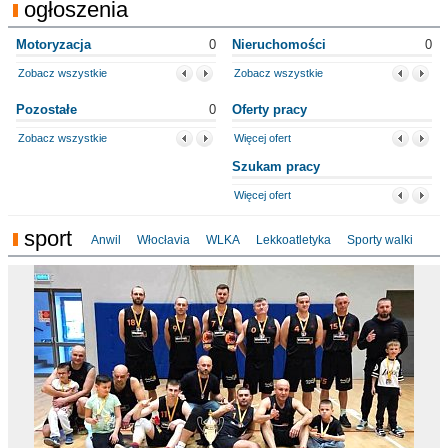
ogłoszenia
Motoryzacja
0
Nieruchomości
0
Zobacz wszystkie
Zobacz wszystkie
Pozostałe
0
Oferty pracy
Zobacz wszystkie
Więcej ofert
Szukam pracy
Więcej ofert
sport
Anwil
Włocłavia
WLKA
Lekkoatletyka
Sporty walki