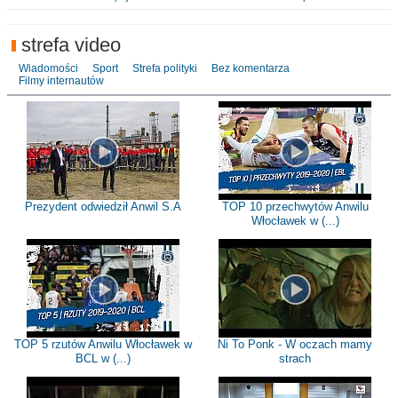
strefa video
Wiadomości
Sport
Strefa polityki
Bez komentarza
Filmy internautów
Prezydent odwiedził Anwil S.A
TOP 10 przechwytów Anwilu
Włocławek w (...)
TOP 5 rzutów Anwilu Włocławek w
Ni To Ponk - W oczach mamy
BCL w (...)
strach