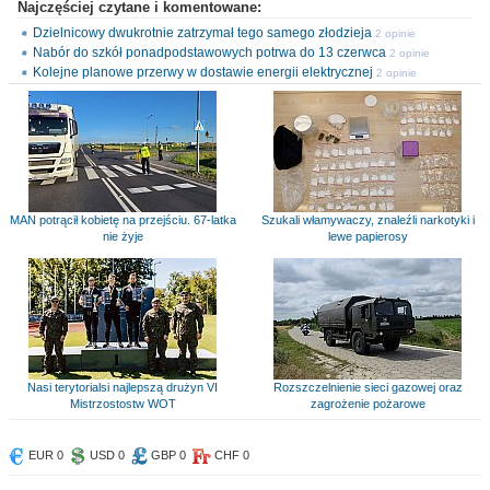
Najczęściej czytane i komentowane:
Dzielnicowy dwukrotnie zatrzymał tego samego złodzieja
2 opinie
Nabór do szkół ponadpodstawowych potrwa do 13 czerwca
2 opinie
Kolejne planowe przerwy w dostawie energii elektrycznej
2 opinie
MAN potrącił kobietę na przejściu. 67-latka
Szukali włamywaczy, znaleźli narkotyki i
nie żyje
lewe papierosy
Nasi terytorialsi najlepszą drużyn VI
Rozszczelnienie sieci gazowej oraz
Mistrzostostw WOT
zagrożenie pożarowe
EUR 0
USD 0
GBP 0
CHF 0