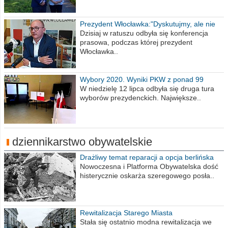
Prezydent Włocławka:"Dyskutujmy, ale nie
obrażajmy się”
Dzisiaj w ratuszu odbyła się konferencja
prasowa, podczas której prezydent
Włocławka..
Wybory 2020. Wyniki PKW z ponad 99
procent obwodów
W niedzielę 12 lipca odbyła się druga tura
wyborów prezydenckich. Największe..
dziennikarstwo obywatelskie
Drażliwy temat reparacji a opcja berlińska
Nowoczesna i Platforma Obywatelska dość
histerycznie oskarża szeregowego posła..
Rewitalizacja Starego Miasta
Stała się ostatnio modna rewitalizacja we