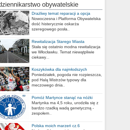
dziennikarstwo obywatelskie
Drażliwy temat reparacji a opcja
berlińska
Nowoczesna i Platforma Obywatelska
dość histerycznie oskarża
szeregowego posła..
Rewitalizacja Starego Miasta
Stała się ostatnio modna rewitalizacja
we Włocławku. Temat niewątpliwie
ciekawy...
Koszykówka dla najmłodszych
Poniedziałek, pogoda nie rozpieszcza,
pod Halą Mistrzów typowy dla
meczowego dnia..
Pomóż Martynce stanąć na nóżki
Martynka ma 4,5 roku, urodziła się z
bardzo rzadką wadą genetyczną -
zespołem..
Polska moich marzeń cz.6