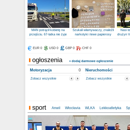
MAN potrącił kobietę na
Szukali włamywaczy, znaleźli
Nasi te
przejściu. 67-latka nie żyje
narkotyki i lewe papierosy
drużyn V
EUR 0
USD 0
GBP 0
CHF 0
ogłoszenia
+ dodaj darmowe ogłoszenie
Motoryzacja
0
Nieruchomości
Zobacz wszystkie
Zobacz wszystkie
sport
Anwil
Włocłavia
WLKA
Lekkoatletyka
Sp