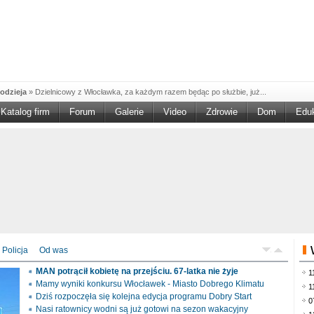
odzieja
»
Dzielnicowy z Włocławka, za każdym razem będąc po służbie, już...
Katalog firm
Forum
Galerie
Video
Zdrowie
Dom
Edu
W w NGO'
»
Ruszył nabór w konkursie „Wsparcie Organizacji Wolontariatu w NGO –
rześciu
»
Sika Poland rozpoczęła budowę swojej nowej fabryki w Brześciu
e
»
Policjanci wyjaśniają dokładne okoliczności tragicznego w skutkach...
blaskiem
»
Kujawsko-Pomorska Organizacja Turystyczna wraz z partnerami
du Pracy
»
Szukasz pracy, zajęcia dorywczego, czy może chcesz całkowicie
zieja
»
Policjanci zatrzymali 40–latka, który na terenie powiatu włocławskiego...
mochód
»
Mundurowi z Topólki zatrzymali 66-letniego mężczyznę, podejrzanego o...
Policja
Od was
ontach
»
Od czerwca rozpoczął się nowy okres świadczeniowy 800 plus, który
MAN potrącił kobietę na przejściu. 67-latka nie żyje
1
drogach
»
Policjanci ruchu drogowego przeprowadzili na drogach Włocławka i
Mamy wyniki konkursu Włocławek - Miasto Dobrego Klimatu
1
Dziś rozpoczęła się kolejna edycja programu Dobry Start
0
Nasi ratownicy wodni są już gotowi na sezon wakacyjny