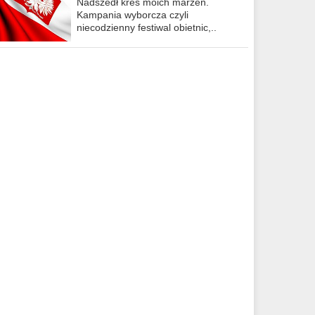
Nadszedł kres moich marzeń.
Kampania wyborcza czyli
niecodzienny festiwal obietnic,..