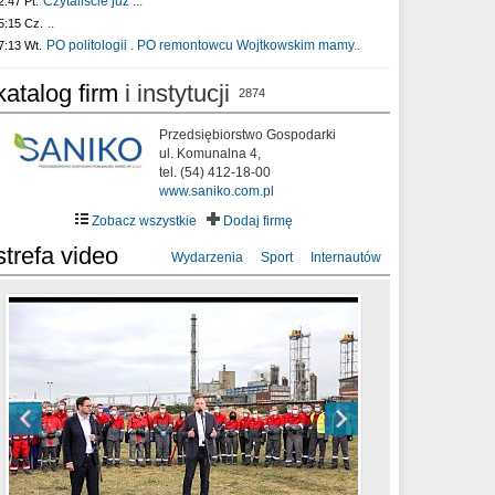
Czytaliście już :..
2:47 Pt.
..
5:15 Cz.
PO politologii . PO remontowcu Wojtkowskim mamy..
7:13 Wt.
katalog firm
i instytucji
2874
Przedsiębiorstwo Gospodarki
ul. Komunalna 4,
tel. (54) 412-18-00
www.saniko.com.pl
Zobacz wszystkie
Dodaj firmę
strefa video
Wydarzenia
Sport
Internautów
sixf33t .Last Year DRONE FOOTAGE
XXIII Sesja Rady Miasta Włocławek VIII
Ni To Ponk - W oczach mamy strach
Włocławek
kadencji w dniu 09.06.2020 r.