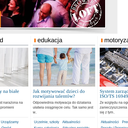
jonat Michelin
rodzie 31.12.2018
ód
edukacja
motoryz
 na białe
Jak motywować dzieci do
System zarząd
rozwijania talentów?
ISO/TS 1694
est narażona na
Odpowiednia motywacja do działania
Ze względu na og
 promieni
ułatwia osiągnięcie celu. Tak samo jest
zanieczyszczenia 
w..
się z tym..
Urządzamy
Uczelnie, szkoły
Aktualności
Aktualności
Pre