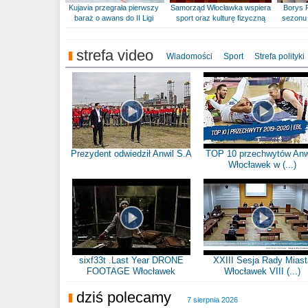
Kujavia przegrała pierwszy
Samorząd Włocławka wspiera
Borys 
baraż o awans do II Ligi
sport oraz kulturę fizyczną
sezonu 
strefa video
Wiadomości
Sport
Strefa polityki
Prezydent odwiedził Anwil S.A
TOP 10 przechwytów Anw
Włocławek w (...)
sixf33t .Last Year DRONE
XXIII Sesja Rady Miast
FOOTAGE Włocławek
Włocławek VIII (...)
dziś polecamy
7 sierpnia 2026