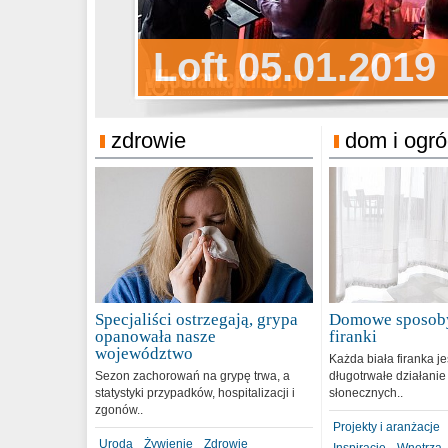
Sylwester Pens
Loft 05.01.2019
Sylwester Podg
31.12.2018
zdrowie
dom i ogr
Specjaliści ostrzegają, grypa
Domowe sposoby
opanowała nasze
firanki
województwo
Każda biała firanka j
Sezon zachorowań na grypę trwa, a
długotrwałe działanie
statystyki przypadków, hospitalizacji i
słonecznych..
zgonów..
Projekty i aranżacje
Uroda
Żywienie
Zdrowie