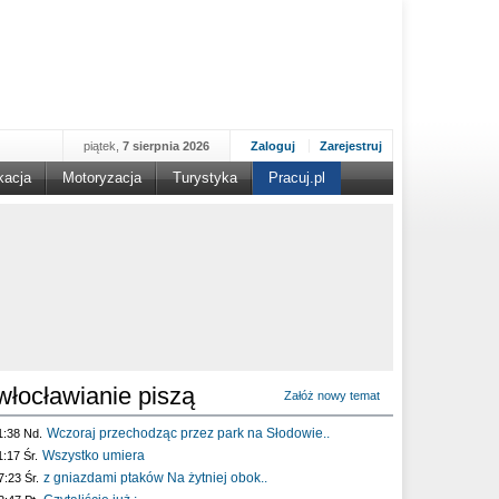
piątek,
7 sierpnia 2026
Zaloguj
Zarejestruj
kacja
Motoryzacja
Turystyka
Pracuj.pl
włocławianie piszą
Załóż nowy temat
Wczoraj przechodząc przez park na Słodowie..
1:38 Nd.
Wszystko umiera
1:17 Śr.
z gniazdami ptaków Na żytniej obok..
7:23 Śr.