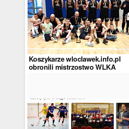
Koszykarze
wloclawek.info.pl
obronili mistrzostwo WLKA
Koszykarze naszego portalu wywalczyli mistrzostwo
dwudziestej drugiej edycji Włocławskiej Ligi Koszyków
Amatorskiej. W finałowym dwumeczu wloclawek.info.p
pokonał Autoserwis Radek/Open Partner i wywalczył
szósty tytuł w ciągu ostatnich..