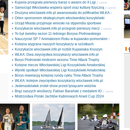
Kujavia przegrała pierwszy baraż o awans do II Ligi
2 opinie
Samorząd Włocławka wspiera sport oraz kulturę fizyczną
2 opinie
Drużyna wloclawek.info.pl awansowała do półfinałów WLKA
2
Orlen sponsorem strategicznym włocławskiej koszykówki
opinie
Urząd Miasta przyjmuje wnioski na stypendia sportowe
Koszykarze wloclawek.info.pl przegrali pierwszy mecz
1 opinia
To był świetny sezon 11-letniego Borysa Piotrowskiego
Nauczyciel SP 7 Animatorem Roku w kujawsko-pomorskim
2
Kolejna wygrana naszych koszykarzy w szóstkach
opinie
Koszykarze wloclawek.info.pl rozbili Kujawiaka Kruszyn
WLKA: Dwa zwycięstwa koszykarzy wloclawek.info.pl
Borys Piotrowski mistrzem sezonu Time Attack Trophy
Kolejne mecze Włocławskiej Ligi Koszykówki Amatorskiej
Wyniki spotkań Włocławskiej Ligi Koszykówki Amatorskiej
Borys rewelacją kolejnej rundy cyklu Time Attack Trophy
ki
WLKA: kolejne zwycięstwo koszykarzy wloclawek.info.pl
l
Jedenastolatek zrobił show przed tysiącami widzów
Brąz naszych wioślarzy. Fabian Barański z medalem IO
1 opinia
Mistrzostwa Polski Jachtów Kabinowych Anwil Cup 2024