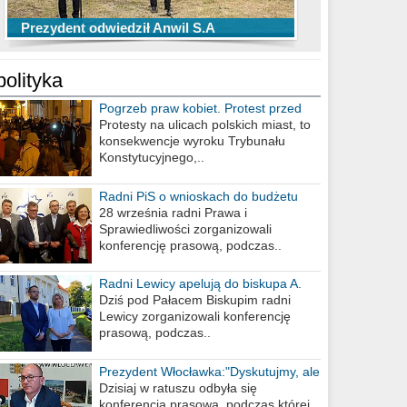
TOP 10 przechwytów Anwilu Włocławek
TOP 5 rzutów Anwilu Włocławek w BCL
Prezydent odwiedził Anwil S.A
w EBL w sezonie 2019/2020
w sezonie 2019/2020
polityka
Pogrzeb praw kobiet. Protest przed
biurem poselskim PiS
Protesty na ulicach polskich miast, to
konsekwencje wyroku Trybunału
Konstytucyjnego,..
Radni PiS o wnioskach do budżetu
miasta na 2021 rok
28 września radni Prawa i
Sprawiedliwości zorganizowali
konferencję prasową, podczas..
Radni Lewicy apelują do biskupa A.
Wiesława Meringa
Dziś pod Pałacem Biskupim radni
Lewicy zorganizowali konferencję
prasową, podczas..
Prezydent Włocławka:"Dyskutujmy, ale
nie obrażajmy się”
Dzisiaj w ratuszu odbyła się
konferencja prasowa, podczas której