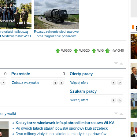
rytorialsi najlepszą
Rozszczelnienie sieci gazowej
I Mistrzostostw WOT
oraz zagrożenie pożarowe
WIG30
WIG20
WIG
mWIG40
0
Pozostałe
0
Oferty pracy
Zobacz wszystkie
Więcej ofert
Szukam pracy
Więcej ofert
orty walki
Koszykarze wloclawek.info.pl obronili mistrzostwo WLKA
Po dwóch latach starań powstał sportowy klub strzelecki
Dwa miliony złotych na szkolenie młodych sportowców