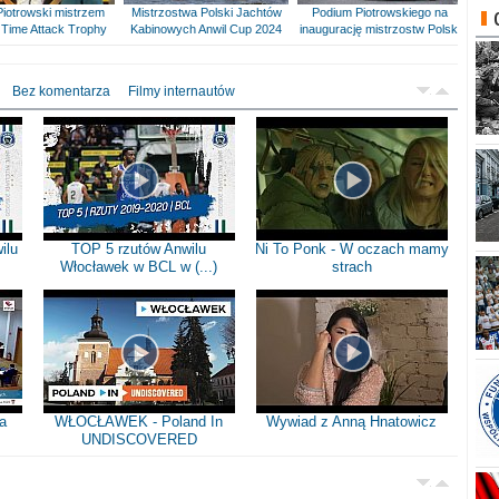
Piotrowski mistrzem
Mistrzostwa Polski Jachtów
Podium Piotrowskiego na
Time Attack Trophy
Kabinowych Anwil Cup 2024
inaugurację mistrzostw Polski
Bez komentarza
Filmy internautów
ilu
TOP 5 rzutów Anwilu
Ni To Ponk - W oczach mamy
Włocławek w BCL w (...)
strach
a
WŁOCŁAWEK - Poland In
Wywiad z Anną Hnatowicz
UNDISCOVERED