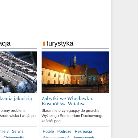
acja
turystyka
zania jakością
Zabytki we Włocławku.
9
Kościół św. Witalisa
romny problem
Skromnie przylegający do gmachu
środowiska i wiążące
Wyższego Seminarium Duchownego,
kościół pod..
miery
Serwis
Hotele
Podróże
Rekreacja