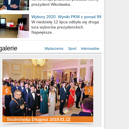
prezydent Włocławka..
Wybory 2020. Wyniki PKW z ponad 99
procent obwodów
W niedzielę 12 lipca odbyła się druga
tura wyborów prezydenckich.
Największe..
galerie
Wydarzenia
Sport
Internautów
Studniówka ZS Ekonomicznych
Studniówka Kopernik 2019.01.11
Studniówka LMK 2019.01.05
2019.01.05
Studniówka Długosz 2019.01.12
ZS Budowlanych 2019.01.12
Studniówka LZK 2019.01.11