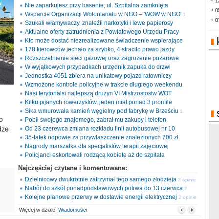
1
Nie zaparkujesz przy basenie, ul. Szpitalna zamknięta
0
Wsparcie Organizacji Wolontariatu w NGO – 'WOW w NGO'
1
0
Szukali włamywaczy, znaleźli narkotyki i lewe papierosy
opinia
Aktualne oferty zatrudnienia z Powiatowego Urzędu Pracy
Kto może dostać niezrealizowane świadczenie wspierające
178 kierowców jechało za szybko, 4 straciło prawo jazdy
Rozszczelnienie sieci gazowej oraz zagrożenie pożarowe
W wyjątkowych przypadkach urzędnik zapuka do drzwi
Jednostka 4051 zbiera na unikatowy pojazd ratowniczy
Wzmożone kontrole policyjne w trakcie długiego weekendu
Nasi terytorialsi najlepszą drużyn VI Mistrzostostw WOT
Kilku pijanych rowerzystów, jeden miał ponad 3 promile
Sika wmurowała kamień węgielny pod fabrykę w Brześciu
1
o
Pobił swojego znajomego, zabrał mu zakupy i telefon
opinia
dze
Od 23 czerewca zmiana rozkładu linii autobusowej nr 10
35-latek odpowie za przywłaszczenie znalezionych 700 zł
Nagrody marszałka dla specjalistów terapii zajęciowej
Policjanci eskortowali rodzącą kobietę aż do szpitala
Najczęściej czytane i komentowane:
Dzielnicowy dwukrotnie zatrzymał tego samego złodzieja
2 opinie
Nabór do szkół ponadpodstawowych potrwa do 13 czerwca
2
Kolejne planowe przerwy w dostawie energii elektrycznej
opinie
2 opinie
Więcej w dziale:
Wiadomości