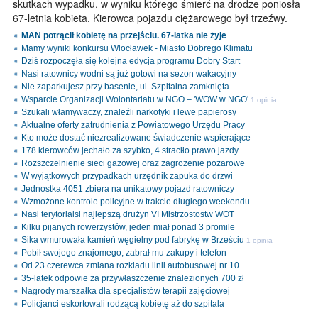
skutkach wypadku, w wyniku którego śmierć na drodze poniosła
67-letnia kobieta. Kierowca pojazdu ciężarowego był trzeźwy.
MAN potrącił kobietę na przejściu. 67-latka nie żyje
Mamy wyniki konkursu Włocławek - Miasto Dobrego Klimatu
Dziś rozpoczęła się kolejna edycja programu Dobry Start
Nasi ratownicy wodni są już gotowi na sezon wakacyjny
Nie zaparkujesz przy basenie, ul. Szpitalna zamknięta
Wsparcie Organizacji Wolontariatu w NGO – 'WOW w NGO'
1 opinia
Szukali włamywaczy, znaleźli narkotyki i lewe papierosy
Aktualne oferty zatrudnienia z Powiatowego Urzędu Pracy
Kto może dostać niezrealizowane świadczenie wspierające
178 kierowców jechało za szybko, 4 straciło prawo jazdy
Rozszczelnienie sieci gazowej oraz zagrożenie pożarowe
W wyjątkowych przypadkach urzędnik zapuka do drzwi
Jednostka 4051 zbiera na unikatowy pojazd ratowniczy
Wzmożone kontrole policyjne w trakcie długiego weekendu
Nasi terytorialsi najlepszą drużyn VI Mistrzostostw WOT
Kilku pijanych rowerzystów, jeden miał ponad 3 promile
Sika wmurowała kamień węgielny pod fabrykę w Brześciu
1 opinia
Pobił swojego znajomego, zabrał mu zakupy i telefon
Od 23 czerewca zmiana rozkładu linii autobusowej nr 10
35-latek odpowie za przywłaszczenie znalezionych 700 zł
Nagrody marszałka dla specjalistów terapii zajęciowej
Policjanci eskortowali rodzącą kobietę aż do szpitala