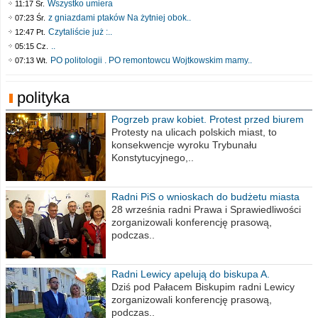
Wszystko umiera
11:17 Śr.
z gniazdami ptaków Na żytniej obok..
07:23 Śr.
Czytaliście już :..
12:47 Pt.
..
05:15 Cz.
PO politologii . PO remontowcu Wojtkowskim mamy..
07:13 Wt.
polityka
Pogrzeb praw kobiet. Protest przed biurem
poselskim PiS
Protesty na ulicach polskich miast, to
konsekwencje wyroku Trybunału
Konstytucyjnego,..
Radni PiS o wnioskach do budżetu miasta
na 2021 rok
28 września radni Prawa i Sprawiedliwości
zorganizowali konferencję prasową,
podczas..
Radni Lewicy apelują do biskupa A.
Wiesława Meringa
Dziś pod Pałacem Biskupim radni Lewicy
zorganizowali konferencję prasową,
podczas..