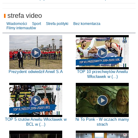
strefa video
Wiadomości
Sport
Strefa polityki
Bez komentarza
Filmy internautów
Prezydent odwiedził Anwil S.A
TOP 10 przechwytów Anwilu
Włocławek w (...)
TOP 5 rzutów Anwilu Włocławek w
Ni To Ponk - W oczach mamy
BCL w (...)
strach