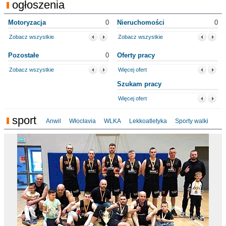
ogłoszenia
Motoryzacja
0
Nieruchomości
0
Zobacz wszystkie
Zobacz wszystkie
Pozostałe
0
Oferty pracy
Zobacz wszystkie
Więcej ofert
Szukam pracy
Więcej ofert
sport
Anwil
Włocłavia
WLKA
Lekkoatletyka
Sporty walki