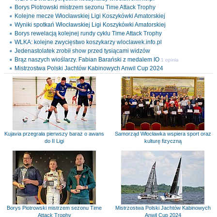
Borys Piotrowski mistrzem sezonu Time Attack Trophy
Kolejne mecze Włocławskiej Ligi Koszykówki Amatorskiej
Wyniki spotkań Włocławskiej Ligi Koszykówki Amatorskiej
Borys rewelacją kolejnej rundy cyklu Time Attack Trophy
WLKA: kolejne zwycięstwo koszykarzy wloclawek.info.pl
Jedenastolatek zrobił show przed tysiącami widzów
Brąz naszych wioślarzy. Fabian Barański z medalem IO
1 opinia
Mistrzostwa Polski Jachtów Kabinowych Anwil Cup 2024
Kujavia przegrała pierwszy baraż o awans
Samorząd Włocławka wspiera sport oraz
do II Ligi
kulturę fizyczną
Borys Piotrowski mistrzem sezonu Time
Mistrzostwa Polski Jachtów Kabinowych
Attack Trophy
Anwil Cup 2024