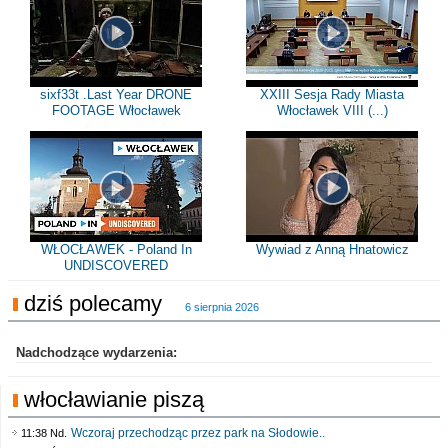
sixf33t .Last Year DRONE
XXIII Sesja Rady Miasta
FOOTAGE Włocławek
Włocławek VIII (...)
WŁOCŁAWEK - Poland In
Wywiad z Anną Hnatowicz
UNDISCOVERED
dziś polecamy
6 sierpnia 2026
Nadchodzące wydarzenia:
włocławianie piszą
Wczoraj przechodząc przez park na Słodowie..
11:38 Nd.