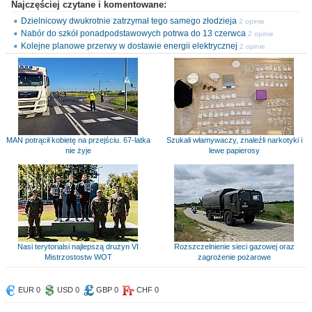
Najczęściej czytane i komentowane:
Dzielnicowy dwukrotnie zatrzymał tego samego złodzieja
2 opinie
Nabór do szkół ponadpodstawowych potrwa do 13 czerwca
2 opinie
Kolejne planowe przerwy w dostawie energii elektrycznej
2 opinie
MAN potrącił kobietę na przejściu. 67-latka
Szukali włamywaczy, znaleźli narkotyki i
nie żyje
lewe papierosy
Nasi terytorialsi najlepszą drużyn VI
Rozszczelnienie sieci gazowej oraz
Mistrzostostw WOT
zagrożenie pożarowe
EUR 0
USD 0
GBP 0
CHF 0