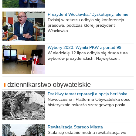
Prezydent Włocławka:"Dyskutujmy, ale nie
obrażajmy się”
Dzisiaj w ratuszu odbyła się konferencja
prasowa, podczas której prezydent
Włocławka..
Wybory 2020. Wyniki PKW z ponad 99
procent obwodów
W niedzielę 12 lipca odbyła się druga tura
wyborów prezydenckich. Największe..
dziennikarstwo obywatelskie
Drażliwy temat reparacji a opcja berlińska
Nowoczesna i Platforma Obywatelska dość
histerycznie oskarża szeregowego posła..
Rewitalizacja Starego Miasta
Stała się ostatnio modna rewitalizacja we