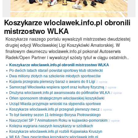
Koszykarze
wloclawek.info.pl obronili
mistrzostwo WLKA
Koszykarze naszego portalu wywalczyli mistrzostwo dwudziestej
drugiej edycji Włocławskiej Ligi Koszykówki Amatorskiej. W
finałowym dwumeczu wloclawek.info.pl pokonał Autoserwis
Radek/Open Partner i wywalczył szósty tytuł w ciągu ostatnich..
Koszykarze wloclawek.info.pl obronili mistrzostwo WLKA
Po dwóch latach starań powstał sportowy klub strzelecki
Dwa miliony złotych na szkolenie młodych sportowców
Kujavia przegrała pierwszy baraż o awans do II Ligi
2 opinie
Samorząd Włocławka wspiera sport oraz kulturę fizyczną
2 opinie
Drużyna wloclawek.info.pl awansowała do półfinałów WLKA
2 opinie
Orlen sponsorem strategicznym włocławskiej koszykówki
Urząd Miasta przyjmuje wnioski na stypendia sportowe
Koszykarze wloclawek.info.pl przegrali pierwszy mecz
1 opinia
To był świetny sezon 11-letniego Borysa Piotrowskiego
Nauczyciel SP 7 Animatorem Roku w kujawsko-pomorskim
2 opinie
Kolejna wygrana naszych koszykarzy w szóstkach
Koszykarze wloclawek.info.pl rozbili Kujawiaka Kruszyn
WLKA: Dwa zwycięstwa koszykarzy wloclawek.info.pl