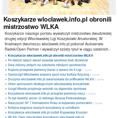
Koszykarze
wloclawek.info.pl obronili
mistrzostwo WLKA
Koszykarze naszego portalu wywalczyli mistrzostwo dwudziestej
drugiej edycji Włocławskiej Ligi Koszykówki Amatorskiej. W
finałowym dwumeczu wloclawek.info.pl pokonał Autoserwis
Radek/Open Partner i wywalczył szósty tytuł w ciągu ostatnich..
Koszykarze wloclawek.info.pl obronili mistrzostwo WLKA
Po dwóch latach starań powstał sportowy klub strzelecki
Dwa miliony złotych na szkolenie młodych sportowców
Kujavia przegrała pierwszy baraż o awans do II Ligi
2 opinie
Samorząd Włocławka wspiera sport oraz kulturę fizyczną
2 opinie
Drużyna wloclawek.info.pl awansowała do półfinałów WLKA
2 opinie
Orlen sponsorem strategicznym włocławskiej koszykówki
Urząd Miasta przyjmuje wnioski na stypendia sportowe
Koszykarze wloclawek.info.pl przegrali pierwszy mecz
1 opinia
To był świetny sezon 11-letniego Borysa Piotrowskiego
Nauczyciel SP 7 Animatorem Roku w kujawsko-pomorskim
2 opinie
Kolejna wygrana naszych koszykarzy w szóstkach
Koszykarze wloclawek.info.pl rozbili Kujawiaka Kruszyn
WLKA: Dwa zwycięstwa koszykarzy wloclawek.info.pl