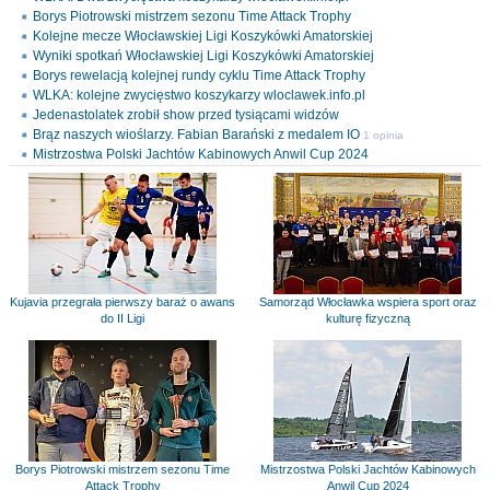
Borys Piotrowski mistrzem sezonu Time Attack Trophy
Kolejne mecze Włocławskiej Ligi Koszykówki Amatorskiej
Wyniki spotkań Włocławskiej Ligi Koszykówki Amatorskiej
Borys rewelacją kolejnej rundy cyklu Time Attack Trophy
WLKA: kolejne zwycięstwo koszykarzy wloclawek.info.pl
Jedenastolatek zrobił show przed tysiącami widzów
Brąz naszych wioślarzy. Fabian Barański z medalem IO
1 opinia
Mistrzostwa Polski Jachtów Kabinowych Anwil Cup 2024
Kujavia przegrała pierwszy baraż o awans
Samorząd Włocławka wspiera sport oraz
do II Ligi
kulturę fizyczną
Borys Piotrowski mistrzem sezonu Time
Mistrzostwa Polski Jachtów Kabinowych
Attack Trophy
Anwil Cup 2024