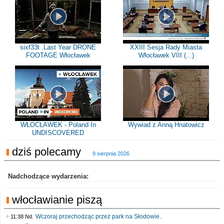
sixf33t .Last Year DRONE
XXIII Sesja Rady Miasta
FOOTAGE Włocławek
Włocławek VIII (...)
WŁOCŁAWEK - Poland In
Wywiad z Anną Hnatowicz
UNDISCOVERED
dziś polecamy
9 sierpnia 2026
Nadchodzące wydarzenia:
włocławianie piszą
Wczoraj przechodząc przez park na Słodowie..
11:38 Nd.