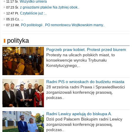
Wszystko umiera
11:17 Śr.
z gniazdami ptaków Na żytniej obok..
07:23 Śr.
Czytaliście już :..
12:47 Pt.
..
05:15 Cz.
PO politologii . PO remontowcu Wojtkowskim mamy..
07:13 Wt.
polityka
Pogrzeb praw kobiet. Protest przed biurem
poselskim PiS
Protesty na ulicach polskich miast, to
konsekwencje wyroku Trybunału
Konstytucyjnego,..
Radni PiS o wnioskach do budżetu miasta
na 2021 rok
28 września radni Prawa i Sprawiedliwości
zorganizowali konferencję prasową,
podczas..
Radni Lewicy apelują do biskupa A.
Wiesława Meringa
Dziś pod Pałacem Biskupim radni Lewicy
zorganizowali konferencję prasową,
podczas..