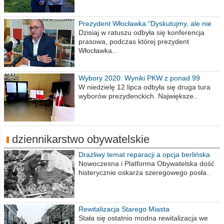
Prezydent Włocławka:"Dyskutujmy, ale nie
obrażajmy się”
Dzisiaj w ratuszu odbyła się konferencja
prasowa, podczas której prezydent
Włocławka..
Wybory 2020. Wyniki PKW z ponad 99
procent obwodów
W niedzielę 12 lipca odbyła się druga tura
wyborów prezydenckich. Największe..
dziennikarstwo obywatelskie
Drażliwy temat reparacji a opcja berlińska
Nowoczesna i Platforma Obywatelska dość
histerycznie oskarża szeregowego posła..
Rewitalizacja Starego Miasta
Stała się ostatnio modna rewitalizacja we