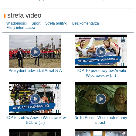
strefa video
Wiadomości
Sport
Strefa polityki
Bez komentarza
Filmy internautów
Prezydent odwiedził Anwil S.A
TOP 10 przechwytów Anwilu
Włocławek w (...)
TOP 5 rzutów Anwilu Włocławek w
Ni To Ponk - W oczach mamy
BCL w (...)
strach