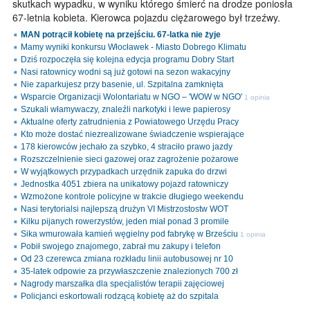
skutkach wypadku, w wyniku którego śmierć na drodze poniosła
67-letnia kobieta. Kierowca pojazdu ciężarowego był trzeźwy.
MAN potrącił kobietę na przejściu. 67-latka nie żyje
Mamy wyniki konkursu Włocławek - Miasto Dobrego Klimatu
Dziś rozpoczęła się kolejna edycja programu Dobry Start
Nasi ratownicy wodni są już gotowi na sezon wakacyjny
Nie zaparkujesz przy basenie, ul. Szpitalna zamknięta
Wsparcie Organizacji Wolontariatu w NGO – 'WOW w NGO'
1 opinia
Szukali włamywaczy, znaleźli narkotyki i lewe papierosy
Aktualne oferty zatrudnienia z Powiatowego Urzędu Pracy
Kto może dostać niezrealizowane świadczenie wspierające
178 kierowców jechało za szybko, 4 straciło prawo jazdy
Rozszczelnienie sieci gazowej oraz zagrożenie pożarowe
W wyjątkowych przypadkach urzędnik zapuka do drzwi
Jednostka 4051 zbiera na unikatowy pojazd ratowniczy
Wzmożone kontrole policyjne w trakcie długiego weekendu
Nasi terytorialsi najlepszą drużyn VI Mistrzostostw WOT
Kilku pijanych rowerzystów, jeden miał ponad 3 promile
Sika wmurowała kamień węgielny pod fabrykę w Brześciu
1 opinia
Pobił swojego znajomego, zabrał mu zakupy i telefon
Od 23 czerewca zmiana rozkładu linii autobusowej nr 10
35-latek odpowie za przywłaszczenie znalezionych 700 zł
Nagrody marszałka dla specjalistów terapii zajęciowej
Policjanci eskortowali rodzącą kobietę aż do szpitala