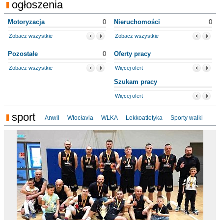
ogłoszenia
Motoryzacja
0
Nieruchomości
0
Zobacz wszystkie
Zobacz wszystkie
Pozostałe
0
Oferty pracy
Zobacz wszystkie
Więcej ofert
Szukam pracy
Więcej ofert
sport
Anwil
Włocłavia
WLKA
Lekkoatletyka
Sporty walki