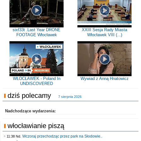
sixf33t .Last Year DRONE
XXIII Sesja Rady Miasta
FOOTAGE Włocławek
Włocławek VIII (...)
WŁOCŁAWEK - Poland In
Wywiad z Anną Hnatowicz
UNDISCOVERED
dziś polecamy
7 sierpnia 2026
Nadchodzące wydarzenia:
włocławianie piszą
Wczoraj przechodząc przez park na Słodowie..
11:38 Nd.