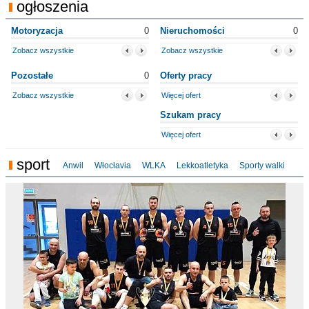
ogłoszenia
Motoryzacja
0
Nieruchomości
0
Zobacz wszystkie
Zobacz wszystkie
Pozostałe
0
Oferty pracy
Zobacz wszystkie
Więcej ofert
Szukam pracy
Więcej ofert
sport
Anwil
Włocłavia
WLKA
Lekkoatletyka
Sporty walki