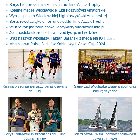
Borys Piotrowski mistrzem sezonu Time Attack Trophy
Kolejne mecze Włocławskiej Ligi Koszykówki Amatorskiej
Wyniki spotkań Włocławskiej Ligi Koszykówki Amatorskiej
Borys rewelacją kolejnej rundy cyklu Time Attack Trophy
WLKA: kolejne zwycięstwo koszykarzy wloclawek.info.pl
Jedenastolatek zrobił show przed tysiącami widzów
Brąz naszych wioślarzy. Fabian Barański z medalem IO
1 opinia
Mistrzostwa Polski Jachtów Kabinowych Anwil Cup 2024
Kujavia przegrała pierwszy baraż o awans
Samorząd Włocławka wspiera sport oraz
do II Ligi
kulturę fizyczną
Borys Piotrowski mistrzem sezonu Time
Mistrzostwa Polski Jachtów Kabinowych
Attack Trophy
Anwil Cup 2024