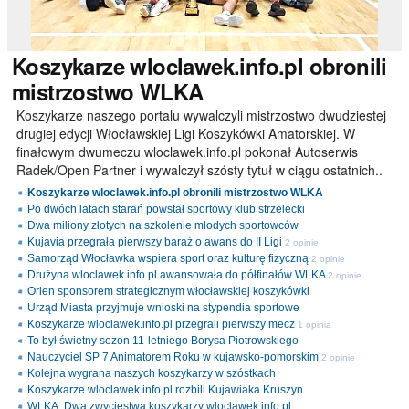
Koszykarze
wloclawek.info.pl obronili
mistrzostwo WLKA
Koszykarze naszego portalu wywalczyli mistrzostwo dwudziestej
drugiej edycji Włocławskiej Ligi Koszykówki Amatorskiej. W
finałowym dwumeczu wloclawek.info.pl pokonał Autoserwis
Radek/Open Partner i wywalczył szósty tytuł w ciągu ostatnich..
Koszykarze wloclawek.info.pl obronili mistrzostwo WLKA
Po dwóch latach starań powstał sportowy klub strzelecki
Dwa miliony złotych na szkolenie młodych sportowców
Kujavia przegrała pierwszy baraż o awans do II Ligi
2 opinie
Samorząd Włocławka wspiera sport oraz kulturę fizyczną
2 opinie
Drużyna wloclawek.info.pl awansowała do półfinałów WLKA
2 opinie
Orlen sponsorem strategicznym włocławskiej koszykówki
Urząd Miasta przyjmuje wnioski na stypendia sportowe
Koszykarze wloclawek.info.pl przegrali pierwszy mecz
1 opinia
To był świetny sezon 11-letniego Borysa Piotrowskiego
Nauczyciel SP 7 Animatorem Roku w kujawsko-pomorskim
2 opinie
Kolejna wygrana naszych koszykarzy w szóstkach
Koszykarze wloclawek.info.pl rozbili Kujawiaka Kruszyn
WLKA: Dwa zwycięstwa koszykarzy wloclawek.info.pl