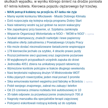
skutkach wypadku, w wyniku którego śmierć na drodze poniosła
67-letnia kobieta. Kierowca pojazdu ciężarowego był trzeźwy.
MAN potrącił kobietę na przejściu. 67-latka nie żyje
Mamy wyniki konkursu Włocławek - Miasto Dobrego Klimatu
Dziś rozpoczęła się kolejna edycja programu Dobry Start
Nasi ratownicy wodni są już gotowi na sezon wakacyjny
Nie zaparkujesz przy basenie, ul. Szpitalna zamknięta
Wsparcie Organizacji Wolontariatu w NGO – 'WOW w NGO'
1 opinia
Szukali włamywaczy, znaleźli narkotyki i lewe papierosy
Aktualne oferty zatrudnienia z Powiatowego Urzędu Pracy
Kto może dostać niezrealizowane świadczenie wspierające
178 kierowców jechało za szybko, 4 straciło prawo jazdy
Rozszczelnienie sieci gazowej oraz zagrożenie pożarowe
W wyjątkowych przypadkach urzędnik zapuka do drzwi
Jednostka 4051 zbiera na unikatowy pojazd ratowniczy
Wzmożone kontrole policyjne w trakcie długiego weekendu
Nasi terytorialsi najlepszą drużyn VI Mistrzostostw WOT
Kilku pijanych rowerzystów, jeden miał ponad 3 promile
Sika wmurowała kamień węgielny pod fabrykę w Brześciu
1 opinia
Pobił swojego znajomego, zabrał mu zakupy i telefon
Od 23 czerewca zmiana rozkładu linii autobusowej nr 10
35-latek odpowie za przywłaszczenie znalezionych 700 zł
Nagrody marszałka dla specjalistów terapii zajęciowej
Policjanci eskortowali rodzącą kobietę aż do szpitala