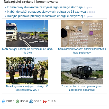
Najczęściej czytane i komentowane:
Dzielnicowy dwukrotnie zatrzymał tego samego złodzieja
2 opinie
Nabór do szkół ponadpodstawowych potrwa do 13 czerwca
2 opinie
Kolejne planowe przerwy w dostawie energii elektrycznej
2 opinie
MAN potrącił kobietę na przejściu. 67-latka
Szukali włamywaczy, znaleźli narkotyki i
nie żyje
lewe papierosy
Nasi terytorialsi najlepszą drużyn VI
Rozszczelnienie sieci gazowej oraz
Mistrzostostw WOT
zagrożenie pożarowe
EUR 0
USD 0
GBP 0
CHF 0