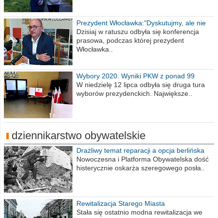
Prezydent Włocławka:"Dyskutujmy, ale nie
obrażajmy się”
Dzisiaj w ratuszu odbyła się konferencja
prasowa, podczas której prezydent
Włocławka..
Wybory 2020. Wyniki PKW z ponad 99
procent obwodów
W niedzielę 12 lipca odbyła się druga tura
wyborów prezydenckich. Największe..
dziennikarstwo obywatelskie
Drażliwy temat reparacji a opcja berlińska
Nowoczesna i Platforma Obywatelska dość
histerycznie oskarża szeregowego posła..
Rewitalizacja Starego Miasta
Stała się ostatnio modna rewitalizacja we