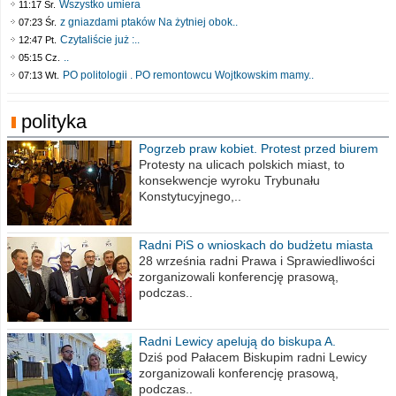
Wszystko umiera
11:17 Śr.
z gniazdami ptaków Na żytniej obok..
07:23 Śr.
Czytaliście już :..
12:47 Pt.
..
05:15 Cz.
PO politologii . PO remontowcu Wojtkowskim mamy..
07:13 Wt.
polityka
Pogrzeb praw kobiet. Protest przed biurem
poselskim PiS
Protesty na ulicach polskich miast, to
konsekwencje wyroku Trybunału
Konstytucyjnego,..
Radni PiS o wnioskach do budżetu miasta
na 2021 rok
28 września radni Prawa i Sprawiedliwości
zorganizowali konferencję prasową,
podczas..
Radni Lewicy apelują do biskupa A.
Wiesława Meringa
Dziś pod Pałacem Biskupim radni Lewicy
zorganizowali konferencję prasową,
podczas..