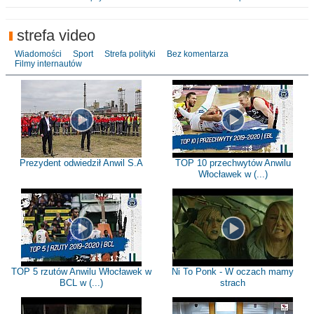
strefa video
Wiadomości
Sport
Strefa polityki
Bez komentarza
Filmy internautów
Prezydent odwiedził Anwil S.A
TOP 10 przechwytów Anwilu
Włocławek w (...)
TOP 5 rzutów Anwilu Włocławek w
Ni To Ponk - W oczach mamy
BCL w (...)
strach