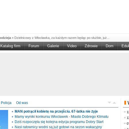
odzieja
»
Dzielnicowy z Włocławka, za każdym razem będąc po służbie, już...
Katalog firm
Forum
Galerie
Video
Zdrowie
Dom
Edu
W w NGO'
»
Ruszył nabór w konkursie „Wsparcie Organizacji Wolontariatu w NGO –
rześciu
»
Sika Poland rozpoczęła budowę swojej nowej fabryki w Brześciu
e
»
Policjanci wyjaśniają dokładne okoliczności tragicznego w skutkach...
blaskiem
»
Kujawsko-Pomorska Organizacja Turystyczna wraz z partnerami
du Pracy
»
Szukasz pracy, zajęcia dorywczego, czy może chcesz całkowicie
zieja
»
Policjanci zatrzymali 40–latka, który na terenie powiatu włocławskiego...
mochód
»
Mundurowi z Topólki zatrzymali 66-letniego mężczyznę, podejrzanego o...
Policja
Od was
ontach
»
Od czerwca rozpoczął się nowy okres świadczeniowy 800 plus, który
MAN potrącił kobietę na przejściu. 67-latka nie żyje
1
drogach
»
Policjanci ruchu drogowego przeprowadzili na drogach Włocławka i
Mamy wyniki konkursu Włocławek - Miasto Dobrego Klimatu
1
Dziś rozpoczęła się kolejna edycja programu Dobry Start
0
Nasi ratownicy wodni są już gotowi na sezon wakacyjny