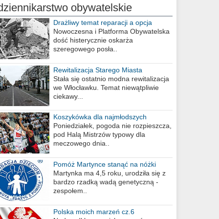
dziennikarstwo obywatelskie
Drażliwy temat reparacji a opcja
berlińska
Nowoczesna i Platforma Obywatelska
dość histerycznie oskarża
szeregowego posła..
Rewitalizacja Starego Miasta
Stała się ostatnio modna rewitalizacja
we Włocławku. Temat niewątpliwie
ciekawy...
Koszykówka dla najmłodszych
Poniedziałek, pogoda nie rozpieszcza,
pod Halą Mistrzów typowy dla
meczowego dnia..
Pomóż Martynce stanąć na nóżki
Martynka ma 4,5 roku, urodziła się z
bardzo rzadką wadą genetyczną -
zespołem..
Polska moich marzeń cz.6