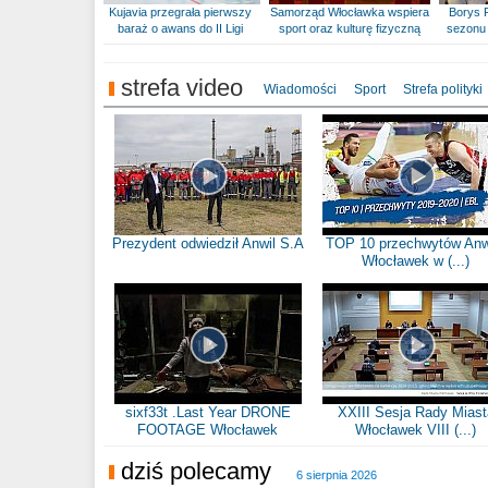
Kujavia przegrała pierwszy
Samorząd Włocławka wspiera
Borys 
baraż o awans do II Ligi
sport oraz kulturę fizyczną
sezonu 
strefa video
Wiadomości
Sport
Strefa polityki
Prezydent odwiedził Anwil S.A
TOP 10 przechwytów Anw
Włocławek w (...)
sixf33t .Last Year DRONE
XXIII Sesja Rady Miast
FOOTAGE Włocławek
Włocławek VIII (...)
dziś polecamy
6 sierpnia 2026