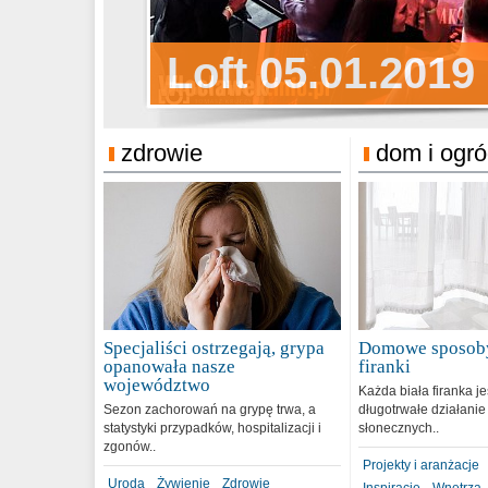
Sylwester Pens
Loft 05.01.2019
Sylwester Podg
31.12.2018
zdrowie
dom i ogr
Specjaliści ostrzegają, grypa
Domowe sposoby
opanowała nasze
firanki
województwo
Każda biała firanka j
Sezon zachorowań na grypę trwa, a
długotrwałe działanie
statystyki przypadków, hospitalizacji i
słonecznych..
zgonów..
Projekty i aranżacje
Uroda
Żywienie
Zdrowie