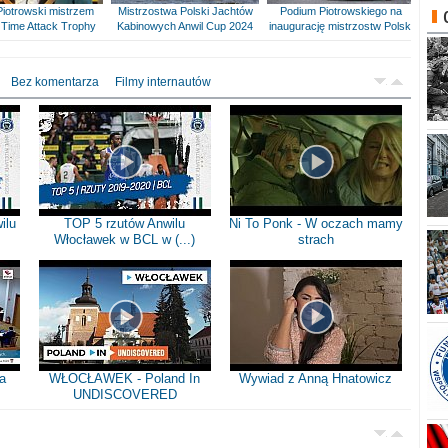
Piotrowski mistrzem
Mistrzostwa Polski Jachtów
Podium Piotrowskiego na
Time Attack Trophy
Kabinowych Anwil Cup 2024
inaugurację mistrzostw Polski
Bez komentarza
Filmy internautów
ilu
TOP 5 rzutów Anwilu
Ni To Ponk - W oczach mamy
Włocławek w BCL w (...)
strach
a
WŁOCŁAWEK - Poland In
Wywiad z Anną Hnatowicz
UNDISCOVERED