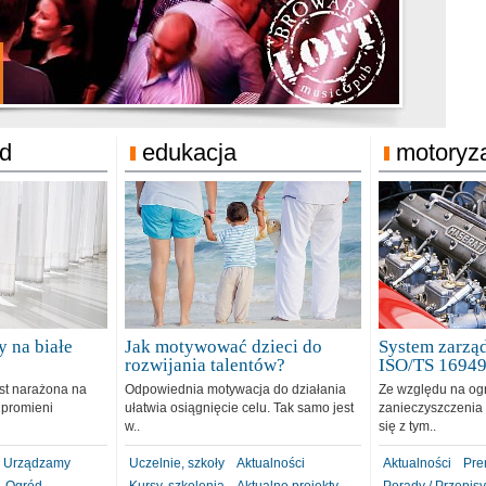
jonat Michelin
rodzie 31.12.2018
ód
edukacja
motoryz
 na białe
Jak motywować dzieci do
System zarząd
rozwijania talentów?
ISO/TS 1694
est narażona na
Odpowiednia motywacja do działania
Ze względu na og
 promieni
ułatwia osiągnięcie celu. Tak samo jest
zanieczyszczenia 
w..
się z tym..
Urządzamy
Uczelnie, szkoły
Aktualności
Aktualności
Pre