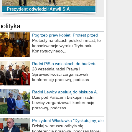
TOP 10 przechwytów Anwilu Włocławek
TOP 5 rzutów Anwilu Włocławek w BCL
Prezydent odwiedził Anwil S.A
w EBL w sezonie 2019/2020
w sezonie 2019/2020
polityka
Pogrzeb praw kobiet. Protest przed
biurem poselskim PiS
Protesty na ulicach polskich miast, to
konsekwencje wyroku Trybunału
Konstytucyjnego,..
Radni PiS o wnioskach do budżetu
miasta na 2021 rok
28 września radni Prawa i
Sprawiedliwości zorganizowali
konferencję prasową, podczas..
Radni Lewicy apelują do biskupa A.
Wiesława Meringa
Dziś pod Pałacem Biskupim radni
Lewicy zorganizowali konferencję
prasową, podczas..
Prezydent Włocławka:"Dyskutujmy, ale
nie obrażajmy się”
Dzisiaj w ratuszu odbyła się
konferencja prasowa, podczas której