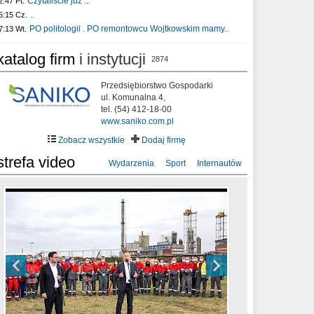
Czytaliście już :..
2:47 Pt.
..
5:15 Cz.
PO politologii . PO remontowcu Wojtkowskim mamy..
7:13 Wt.
katalog firm
i instytucji
2874
Przedsiębiorstwo Gospodarki
ul. Komunalna 4,
tel. (54) 412-18-00
www.saniko.com.pl
Zobacz wszystkie
Dodaj firmę
strefa video
Wydarzenia
Sport
Internautów
sixf33t .Last Year DRONE FOOTAGE
XXIII Sesja Rady Miasta Włocławek VIII
Ni To Ponk - W oczach mamy strach
Włocławek
kadencji w dniu 09.06.2020 r.