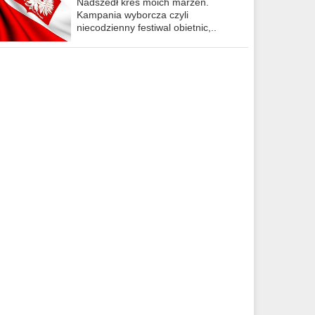
Nadszedł kres moich marzeń.
Kampania wyborcza czyli
niecodzienny festiwal obietnic,..