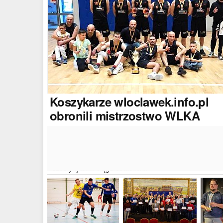
Koszykarze
wloclawek.info.pl
obronili mistrzostwo WLKA
Koszykarze naszego portalu wywalczyli mistrzostwo
dwudziestej drugiej edycji Włocławskiej Ligi Koszyków
Amatorskiej. W finałowym dwumeczu wloclawek.info.p
pokonał Autoserwis Radek/Open Partner i wywalczył
szósty tytuł w ciągu ostatnich..