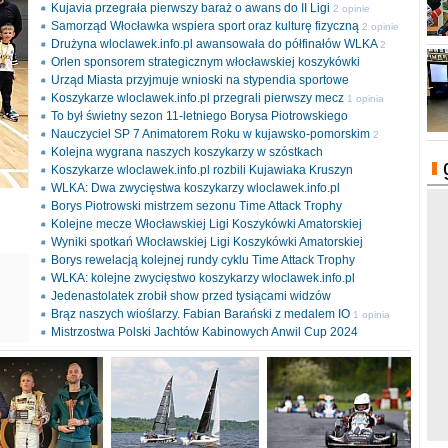
Kujavia przegrała pierwszy baraż o awans do II Ligi
2 opinie
Samorząd Włocławka wspiera sport oraz kulturę fizyczną
2 opinie
Drużyna wloclawek.info.pl awansowała do półfinałów WLKA
2
Orlen sponsorem strategicznym włocławskiej koszykówki
opinie
Urząd Miasta przyjmuje wnioski na stypendia sportowe
Koszykarze wloclawek.info.pl przegrali pierwszy mecz
1 opinia
To był świetny sezon 11-letniego Borysa Piotrowskiego
Nauczyciel SP 7 Animatorem Roku w kujawsko-pomorskim
2
Kolejna wygrana naszych koszykarzy w szóstkach
opinie
Koszykarze wloclawek.info.pl rozbili Kujawiaka Kruszyn
WLKA: Dwa zwycięstwa koszykarzy wloclawek.info.pl
Borys Piotrowski mistrzem sezonu Time Attack Trophy
Kolejne mecze Włocławskiej Ligi Koszykówki Amatorskiej
Wyniki spotkań Włocławskiej Ligi Koszykówki Amatorskiej
Borys rewelacją kolejnej rundy cyklu Time Attack Trophy
ki
WLKA: kolejne zwycięstwo koszykarzy wloclawek.info.pl
l
Jedenastolatek zrobił show przed tysiącami widzów
Brąz naszych wioślarzy. Fabian Barański z medalem IO
1 opinia
Mistrzostwa Polski Jachtów Kabinowych Anwil Cup 2024