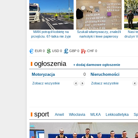
MAN potrącił kobietę na
Szukali włamywaczy, znaleźli
Nasi te
przejściu. 67-latka nie żyje
narkotyki i lewe papierosy
drużyn V
EUR 0
USD 0
GBP 0
CHF 0
ogłoszenia
+ dodaj darmowe ogłoszenie
Motoryzacja
0
Nieruchomości
Zobacz wszystkie
Zobacz wszystkie
sport
Anwil
Włocłavia
WLKA
Lekkoatletyka
Sp