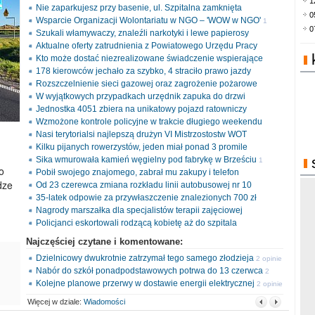
1
Nie zaparkujesz przy basenie, ul. Szpitalna zamknięta
0
Wsparcie Organizacji Wolontariatu w NGO – 'WOW w NGO'
1
0
Szukali włamywaczy, znaleźli narkotyki i lewe papierosy
opinia
Aktualne oferty zatrudnienia z Powiatowego Urzędu Pracy
Kto może dostać niezrealizowane świadczenie wspierające
178 kierowców jechało za szybko, 4 straciło prawo jazdy
Rozszczelnienie sieci gazowej oraz zagrożenie pożarowe
W wyjątkowych przypadkach urzędnik zapuka do drzwi
Jednostka 4051 zbiera na unikatowy pojazd ratowniczy
Wzmożone kontrole policyjne w trakcie długiego weekendu
Nasi terytorialsi najlepszą drużyn VI Mistrzostostw WOT
Kilku pijanych rowerzystów, jeden miał ponad 3 promile
Sika wmurowała kamień węgielny pod fabrykę w Brześciu
1
o
Pobił swojego znajomego, zabrał mu zakupy i telefon
opinia
dze
Od 23 czerewca zmiana rozkładu linii autobusowej nr 10
35-latek odpowie za przywłaszczenie znalezionych 700 zł
Nagrody marszałka dla specjalistów terapii zajęciowej
Policjanci eskortowali rodzącą kobietę aż do szpitala
Najczęściej czytane i komentowane:
Dzielnicowy dwukrotnie zatrzymał tego samego złodzieja
2 opinie
Nabór do szkół ponadpodstawowych potrwa do 13 czerwca
2
Kolejne planowe przerwy w dostawie energii elektrycznej
opinie
2 opinie
Więcej w dziale:
Wiadomości