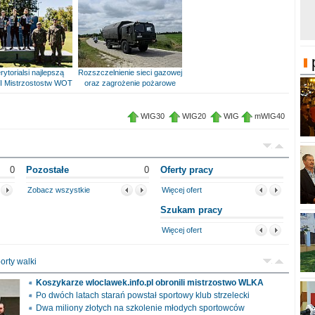
rytorialsi najlepszą
Rozszczelnienie sieci gazowej
I Mistrzostostw WOT
oraz zagrożenie pożarowe
WIG30
WIG20
WIG
mWIG40
0
Pozostałe
0
Oferty pracy
Zobacz wszystkie
Więcej ofert
Szukam pracy
Więcej ofert
orty walki
Koszykarze wloclawek.info.pl obronili mistrzostwo WLKA
Po dwóch latach starań powstał sportowy klub strzelecki
Dwa miliony złotych na szkolenie młodych sportowców