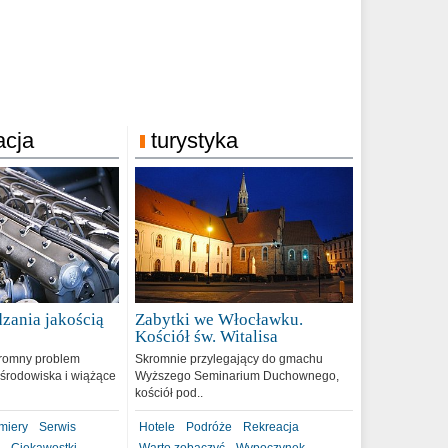
acja
turystyka
zania jakością
Zabytki we Włocławku.
9
Kościół św. Witalisa
romny problem
Skromnie przylegający do gmachu
środowiska i wiążące
Wyższego Seminarium Duchownego,
kościół pod..
miery
Serwis
Hotele
Podróże
Rekreacja