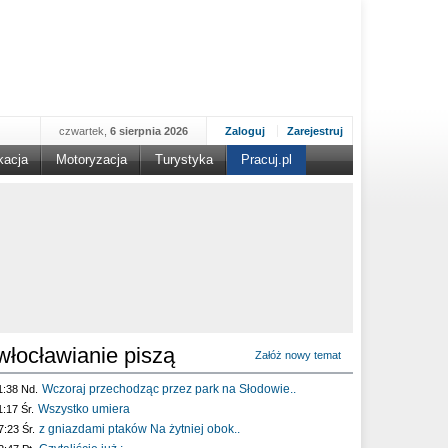
czwartek,
6 sierpnia 2026
Zaloguj
Zarejestruj
kacja
Motoryzacja
Turystyka
Pracuj.pl
włocławianie piszą
Załóż nowy temat
Wczoraj przechodząc przez park na Słodowie..
1:38 Nd.
Wszystko umiera
1:17 Śr.
z gniazdami ptaków Na żytniej obok..
7:23 Śr.