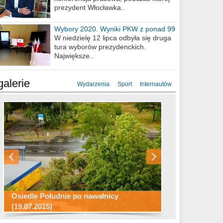
prezydent Włocławka..
Wybory 2020. Wyniki PKW z ponad 99
procent obwodów
W niedzielę 12 lipca odbyła się druga
tura wyborów prezydenckich.
Największe..
galerie
Wydarzenia
Sport
Internautów
Konkurs fotograficzny "Co to za
Miasto kładzie się do snu .
miejsca"
Ścieżka rowerowa w naszym mieście
Osiedle Południe po nawałnicy
(19.07.2015)
Wizytówka Włocławka
polowanie wigilijne 2014