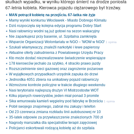
skutkach wypadku, w wyniku którego śmierć na drodze poniosła
67-letnia kobieta. Kierowca pojazdu ciężarowego był trzeźwy.
MAN potrącił kobietę na przejściu. 67-latka nie żyje
Mamy wyniki konkursu Włocławek - Miasto Dobrego Klimatu
Dziś rozpoczęła się kolejna edycja programu Dobry Start
Nasi ratownicy wodni są już gotowi na sezon wakacyjny
Nie zaparkujesz przy basenie, ul. Szpitalna zamknięta
Wsparcie Organizacji Wolontariatu w NGO – 'WOW w NGO'
1 opinia
Szukali włamywaczy, znaleźli narkotyki i lewe papierosy
Aktualne oferty zatrudnienia z Powiatowego Urzędu Pracy
Kto może dostać niezrealizowane świadczenie wspierające
178 kierowców jechało za szybko, 4 straciło prawo jazdy
Rozszczelnienie sieci gazowej oraz zagrożenie pożarowe
W wyjątkowych przypadkach urzędnik zapuka do drzwi
Jednostka 4051 zbiera na unikatowy pojazd ratowniczy
Wzmożone kontrole policyjne w trakcie długiego weekendu
Nasi terytorialsi najlepszą drużyn VI Mistrzostostw WOT
Kilku pijanych rowerzystów, jeden miał ponad 3 promile
Sika wmurowała kamień węgielny pod fabrykę w Brześciu
1 opinia
Pobił swojego znajomego, zabrał mu zakupy i telefon
Od 23 czerewca zmiana rozkładu linii autobusowej nr 10
35-latek odpowie za przywłaszczenie znalezionych 700 zł
Nagrody marszałka dla specjalistów terapii zajęciowej
Policjanci eskortowali rodzącą kobietę aż do szpitala