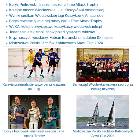
Borys Piotrowski mistrzem sezonu Time Attack Trophy
Kolejne mecze Włocławskiej Ligi Koszykówki Amatorskiej
Wyniki spotkań Włocławskiej Ligi Koszykówki Amatorskiej
Borys rewelacją kolejnej rundy cyklu Time Attack Trophy
WLKA: kolejne zwycięstwo koszykarzy wloclawek.info.pl
Jedenastolatek zrobił show przed tysiącami widzów
Brąz naszych wioślarzy. Fabian Barański z medalem IO
1 opinia
Mistrzostwa Polski Jachtów Kabinowych Anwil Cup 2024
Kujavia przegrała pierwszy baraż o awans
Samorząd Włocławka wspiera sport oraz
do II Ligi
kulturę fizyczną
Borys Piotrowski mistrzem sezonu Time
Mistrzostwa Polski Jachtów Kabinowych
Attack Trophy
Anwil Cup 2024