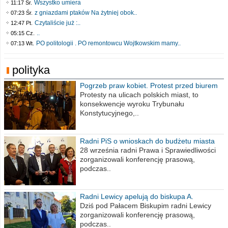
Wszystko umiera
11:17 Śr.
z gniazdami ptaków Na żytniej obok..
07:23 Śr.
Czytaliście już :..
12:47 Pt.
..
05:15 Cz.
PO politologii . PO remontowcu Wojtkowskim mamy..
07:13 Wt.
polityka
Pogrzeb praw kobiet. Protest przed biurem
poselskim PiS
Protesty na ulicach polskich miast, to
konsekwencje wyroku Trybunału
Konstytucyjnego,..
Radni PiS o wnioskach do budżetu miasta
na 2021 rok
28 września radni Prawa i Sprawiedliwości
zorganizowali konferencję prasową,
podczas..
Radni Lewicy apelują do biskupa A.
Wiesława Meringa
Dziś pod Pałacem Biskupim radni Lewicy
zorganizowali konferencję prasową,
podczas..