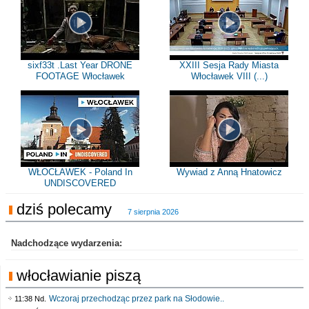
sixf33t .Last Year DRONE
XXIII Sesja Rady Miasta
FOOTAGE Włocławek
Włocławek VIII (...)
WŁOCŁAWEK - Poland In
Wywiad z Anną Hnatowicz
UNDISCOVERED
dziś polecamy
7 sierpnia 2026
Nadchodzące wydarzenia:
włocławianie piszą
Wczoraj przechodząc przez park na Słodowie..
11:38 Nd.