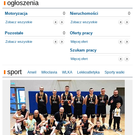
ogłoszenia
Motoryzacja
0
Nieruchomości
0
Zobacz wszystkie
Zobacz wszystkie
Pozostałe
0
Oferty pracy
Zobacz wszystkie
Więcej ofert
Szukam pracy
Więcej ofert
sport
Anwil
Włocłavia
WLKA
Lekkoatletyka
Sporty walki