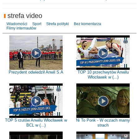
strefa video
Wiadomości
Sport
Strefa polityki
Bez komentarza
Filmy internautów
Prezydent odwiedził Anwil S.A
TOP 10 przechwytów Anwilu
Włocławek w (...)
TOP 5 rzutów Anwilu Włocławek w
Ni To Ponk - W oczach mamy
BCL w (...)
strach