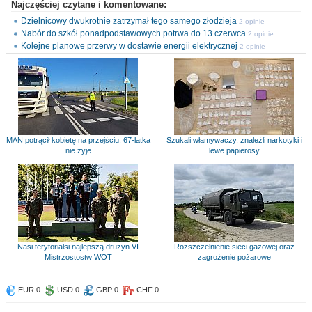
Najczęściej czytane i komentowane:
Dzielnicowy dwukrotnie zatrzymał tego samego złodzieja
2 opinie
Nabór do szkół ponadpodstawowych potrwa do 13 czerwca
2 opinie
Kolejne planowe przerwy w dostawie energii elektrycznej
2 opinie
MAN potrącił kobietę na przejściu. 67-latka
Szukali włamywaczy, znaleźli narkotyki i
nie żyje
lewe papierosy
Nasi terytorialsi najlepszą drużyn VI
Rozszczelnienie sieci gazowej oraz
Mistrzostostw WOT
zagrożenie pożarowe
EUR 0
USD 0
GBP 0
CHF 0