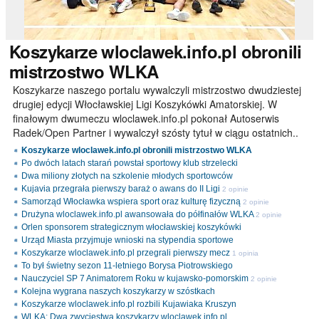
Koszykarze
wloclawek.info.pl obronili
mistrzostwo WLKA
Koszykarze naszego portalu wywalczyli mistrzostwo dwudziestej
drugiej edycji Włocławskiej Ligi Koszykówki Amatorskiej. W
finałowym dwumeczu wloclawek.info.pl pokonał Autoserwis
Radek/Open Partner i wywalczył szósty tytuł w ciągu ostatnich..
Koszykarze wloclawek.info.pl obronili mistrzostwo WLKA
Po dwóch latach starań powstał sportowy klub strzelecki
Dwa miliony złotych na szkolenie młodych sportowców
Kujavia przegrała pierwszy baraż o awans do II Ligi
2 opinie
Samorząd Włocławka wspiera sport oraz kulturę fizyczną
2 opinie
Drużyna wloclawek.info.pl awansowała do półfinałów WLKA
2 opinie
Orlen sponsorem strategicznym włocławskiej koszykówki
Urząd Miasta przyjmuje wnioski na stypendia sportowe
Koszykarze wloclawek.info.pl przegrali pierwszy mecz
1 opinia
To był świetny sezon 11-letniego Borysa Piotrowskiego
Nauczyciel SP 7 Animatorem Roku w kujawsko-pomorskim
2 opinie
Kolejna wygrana naszych koszykarzy w szóstkach
Koszykarze wloclawek.info.pl rozbili Kujawiaka Kruszyn
WLKA: Dwa zwycięstwa koszykarzy wloclawek.info.pl