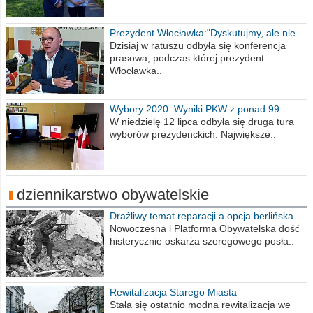
Prezydent Włocławka:"Dyskutujmy, ale nie
obrażajmy się”
Dzisiaj w ratuszu odbyła się konferencja
prasowa, podczas której prezydent
Włocławka..
Wybory 2020. Wyniki PKW z ponad 99
procent obwodów
W niedzielę 12 lipca odbyła się druga tura
wyborów prezydenckich. Największe..
dziennikarstwo obywatelskie
Drażliwy temat reparacji a opcja berlińska
Nowoczesna i Platforma Obywatelska dość
histerycznie oskarża szeregowego posła..
Rewitalizacja Starego Miasta
Stała się ostatnio modna rewitalizacja we