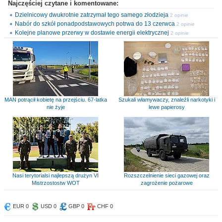
Najczęściej czytane i komentowane:
Dzielnicowy dwukrotnie zatrzymał tego samego złodzieja
2 opinie
Nabór do szkół ponadpodstawowych potrwa do 13 czerwca
2 opinie
Kolejne planowe przerwy w dostawie energii elektrycznej
2 opinie
MAN potrącił kobietę na przejściu. 67-latka
Szukali włamywaczy, znaleźli narkotyki i
nie żyje
lewe papierosy
Nasi terytorialsi najlepszą drużyn VI
Rozszczelnienie sieci gazowej oraz
Mistrzostostw WOT
zagrożenie pożarowe
EUR 0
USD 0
GBP 0
CHF 0