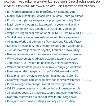
skutkach wypadku, w wyniku którego śmierć na drodze poniosła
67-letnia kobieta. Kierowca pojazdu ciężarowego był trzeźwy.
MAN potrącił kobietę na przejściu. 67-latka nie żyje
Mamy wyniki konkursu Włocławek - Miasto Dobrego Klimatu
Dziś rozpoczęła się kolejna edycja programu Dobry Start
Nasi ratownicy wodni są już gotowi na sezon wakacyjny
Nie zaparkujesz przy basenie, ul. Szpitalna zamknięta
Wsparcie Organizacji Wolontariatu w NGO – 'WOW w NGO'
1 opinia
Szukali włamywaczy, znaleźli narkotyki i lewe papierosy
Aktualne oferty zatrudnienia z Powiatowego Urzędu Pracy
Kto może dostać niezrealizowane świadczenie wspierające
178 kierowców jechało za szybko, 4 straciło prawo jazdy
Rozszczelnienie sieci gazowej oraz zagrożenie pożarowe
W wyjątkowych przypadkach urzędnik zapuka do drzwi
Jednostka 4051 zbiera na unikatowy pojazd ratowniczy
Wzmożone kontrole policyjne w trakcie długiego weekendu
Nasi terytorialsi najlepszą drużyn VI Mistrzostostw WOT
Kilku pijanych rowerzystów, jeden miał ponad 3 promile
Sika wmurowała kamień węgielny pod fabrykę w Brześciu
1 opinia
Pobił swojego znajomego, zabrał mu zakupy i telefon
Od 23 czerewca zmiana rozkładu linii autobusowej nr 10
35-latek odpowie za przywłaszczenie znalezionych 700 zł
Nagrody marszałka dla specjalistów terapii zajęciowej
Policjanci eskortowali rodzącą kobietę aż do szpitala