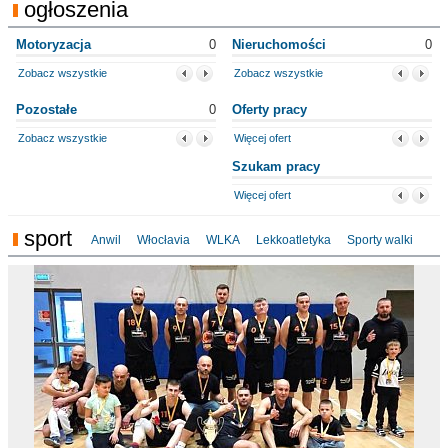
ogłoszenia
Motoryzacja
0
Nieruchomości
0
Zobacz wszystkie
Zobacz wszystkie
Pozostałe
0
Oferty pracy
Zobacz wszystkie
Więcej ofert
Szukam pracy
Więcej ofert
sport
Anwil
Włocłavia
WLKA
Lekkoatletyka
Sporty walki