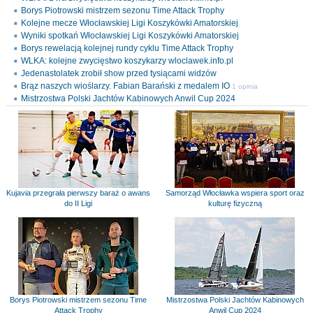
Borys Piotrowski mistrzem sezonu Time Attack Trophy
Kolejne mecze Włocławskiej Ligi Koszykówki Amatorskiej
Wyniki spotkań Włocławskiej Ligi Koszykówki Amatorskiej
Borys rewelacją kolejnej rundy cyklu Time Attack Trophy
WLKA: kolejne zwycięstwo koszykarzy wloclawek.info.pl
Jedenastolatek zrobił show przed tysiącami widzów
Brąz naszych wioślarzy. Fabian Barański z medalem IO
1 opinia
Mistrzostwa Polski Jachtów Kabinowych Anwil Cup 2024
Kujavia przegrała pierwszy baraż o awans
Samorząd Włocławka wspiera sport oraz
do II Ligi
kulturę fizyczną
Borys Piotrowski mistrzem sezonu Time
Mistrzostwa Polski Jachtów Kabinowych
Attack Trophy
Anwil Cup 2024