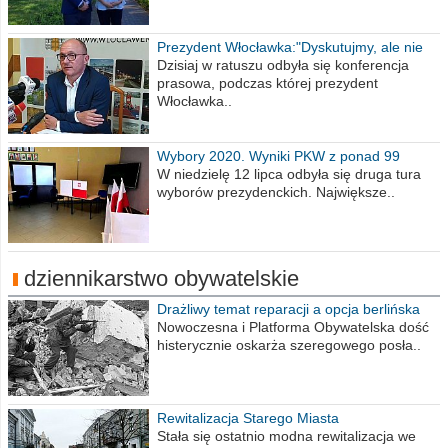
Prezydent Włocławka:"Dyskutujmy, ale nie
obrażajmy się”
Dzisiaj w ratuszu odbyła się konferencja
prasowa, podczas której prezydent
Włocławka..
Wybory 2020. Wyniki PKW z ponad 99
procent obwodów
W niedzielę 12 lipca odbyła się druga tura
wyborów prezydenckich. Największe..
dziennikarstwo obywatelskie
Drażliwy temat reparacji a opcja berlińska
Nowoczesna i Platforma Obywatelska dość
histerycznie oskarża szeregowego posła..
Rewitalizacja Starego Miasta
Stała się ostatnio modna rewitalizacja we