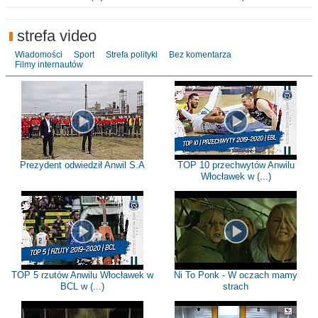
strefa video
Wiadomości
Sport
Strefa polityki
Bez komentarza
Filmy internautów
Prezydent odwiedził Anwil S.A
TOP 10 przechwytów Anwilu
Włocławek w (...)
TOP 5 rzutów Anwilu Włocławek w
Ni To Ponk - W oczach mamy
BCL w (...)
strach