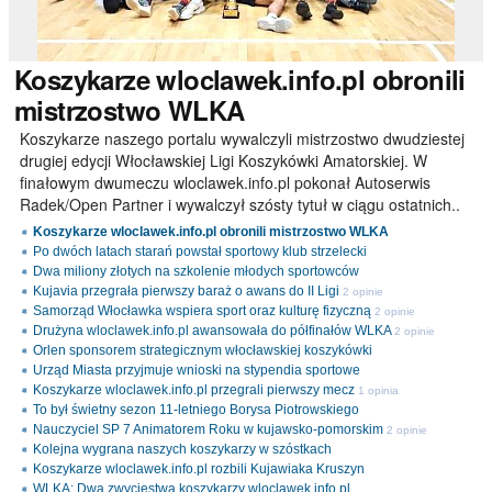
Koszykarze
wloclawek.info.pl obronili
mistrzostwo WLKA
Koszykarze naszego portalu wywalczyli mistrzostwo dwudziestej
drugiej edycji Włocławskiej Ligi Koszykówki Amatorskiej. W
finałowym dwumeczu wloclawek.info.pl pokonał Autoserwis
Radek/Open Partner i wywalczył szósty tytuł w ciągu ostatnich..
Koszykarze wloclawek.info.pl obronili mistrzostwo WLKA
Po dwóch latach starań powstał sportowy klub strzelecki
Dwa miliony złotych na szkolenie młodych sportowców
Kujavia przegrała pierwszy baraż o awans do II Ligi
2 opinie
Samorząd Włocławka wspiera sport oraz kulturę fizyczną
2 opinie
Drużyna wloclawek.info.pl awansowała do półfinałów WLKA
2 opinie
Orlen sponsorem strategicznym włocławskiej koszykówki
Urząd Miasta przyjmuje wnioski na stypendia sportowe
Koszykarze wloclawek.info.pl przegrali pierwszy mecz
1 opinia
To był świetny sezon 11-letniego Borysa Piotrowskiego
Nauczyciel SP 7 Animatorem Roku w kujawsko-pomorskim
2 opinie
Kolejna wygrana naszych koszykarzy w szóstkach
Koszykarze wloclawek.info.pl rozbili Kujawiaka Kruszyn
WLKA: Dwa zwycięstwa koszykarzy wloclawek.info.pl