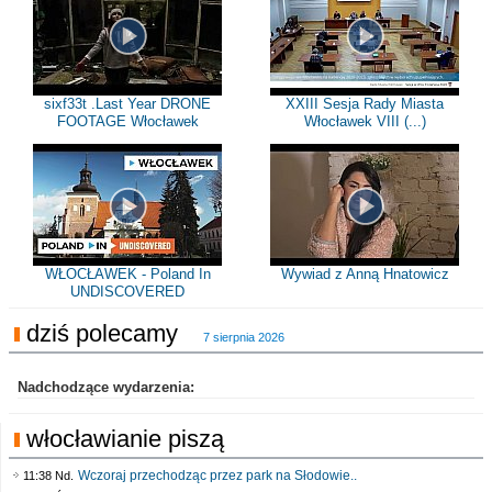
sixf33t .Last Year DRONE
XXIII Sesja Rady Miasta
FOOTAGE Włocławek
Włocławek VIII (...)
WŁOCŁAWEK - Poland In
Wywiad z Anną Hnatowicz
UNDISCOVERED
dziś polecamy
7 sierpnia 2026
Nadchodzące wydarzenia:
włocławianie piszą
Wczoraj przechodząc przez park na Słodowie..
11:38 Nd.