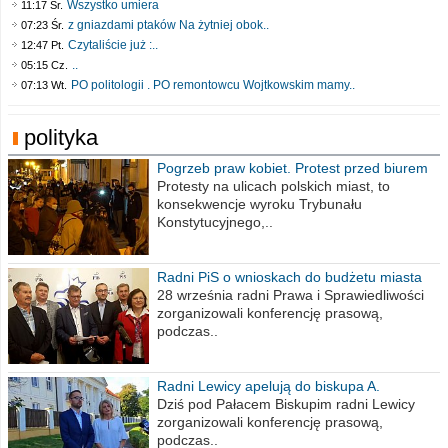
Wszystko umiera
11:17 Śr.
z gniazdami ptaków Na żytniej obok..
07:23 Śr.
Czytaliście już :..
12:47 Pt.
..
05:15 Cz.
PO politologii . PO remontowcu Wojtkowskim mamy..
07:13 Wt.
polityka
Pogrzeb praw kobiet. Protest przed biurem
poselskim PiS
Protesty na ulicach polskich miast, to
konsekwencje wyroku Trybunału
Konstytucyjnego,..
Radni PiS o wnioskach do budżetu miasta
na 2021 rok
28 września radni Prawa i Sprawiedliwości
zorganizowali konferencję prasową,
podczas..
Radni Lewicy apelują do biskupa A.
Wiesława Meringa
Dziś pod Pałacem Biskupim radni Lewicy
zorganizowali konferencję prasową,
podczas..