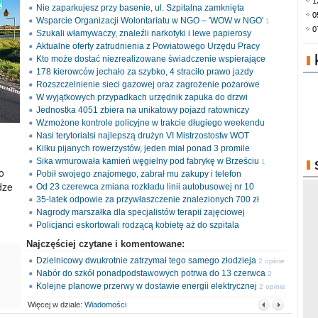
1
Nie zaparkujesz przy basenie, ul. Szpitalna zamknięta
0
Wsparcie Organizacji Wolontariatu w NGO – 'WOW w NGO'
1
0
Szukali włamywaczy, znaleźli narkotyki i lewe papierosy
opinia
Aktualne oferty zatrudnienia z Powiatowego Urzędu Pracy
Kto może dostać niezrealizowane świadczenie wspierające
178 kierowców jechało za szybko, 4 straciło prawo jazdy
Rozszczelnienie sieci gazowej oraz zagrożenie pożarowe
W wyjątkowych przypadkach urzędnik zapuka do drzwi
Jednostka 4051 zbiera na unikatowy pojazd ratowniczy
Wzmożone kontrole policyjne w trakcie długiego weekendu
Nasi terytorialsi najlepszą drużyn VI Mistrzostostw WOT
Kilku pijanych rowerzystów, jeden miał ponad 3 promile
Sika wmurowała kamień węgielny pod fabrykę w Brześciu
1
o
Pobił swojego znajomego, zabrał mu zakupy i telefon
opinia
dze
Od 23 czerewca zmiana rozkładu linii autobusowej nr 10
35-latek odpowie za przywłaszczenie znalezionych 700 zł
Nagrody marszałka dla specjalistów terapii zajęciowej
Policjanci eskortowali rodzącą kobietę aż do szpitala
Najczęściej czytane i komentowane:
Dzielnicowy dwukrotnie zatrzymał tego samego złodzieja
2 opinie
Nabór do szkół ponadpodstawowych potrwa do 13 czerwca
2
Kolejne planowe przerwy w dostawie energii elektrycznej
opinie
2 opinie
Więcej w dziale:
Wiadomości