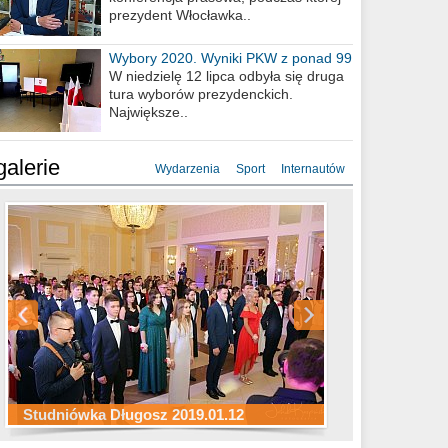
prezydent Włocławka..
Wybory 2020. Wyniki PKW z ponad 99
procent obwodów
W niedzielę 12 lipca odbyła się druga
tura wyborów prezydenckich.
Największe..
galerie
Wydarzenia
Sport
Internautów
Studniówka ZS Ekonomicznych
Studniówka Kopernik 2019.01.11
Studniówka LMK 2019.01.05
2019.01.05
Studniówka Długosz 2019.01.12
ZS Budowlanych 2019.01.12
Studniówka LZK 2019.01.11