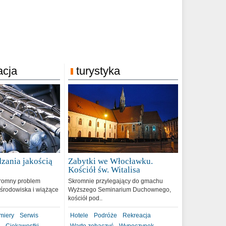
acja
turystyka
zania jakością
Zabytki we Włocławku.
9
Kościół św. Witalisa
romny problem
Skromnie przylegający do gmachu
środowiska i wiążące
Wyższego Seminarium Duchownego,
kościół pod..
miery
Serwis
Hotele
Podróże
Rekreacja