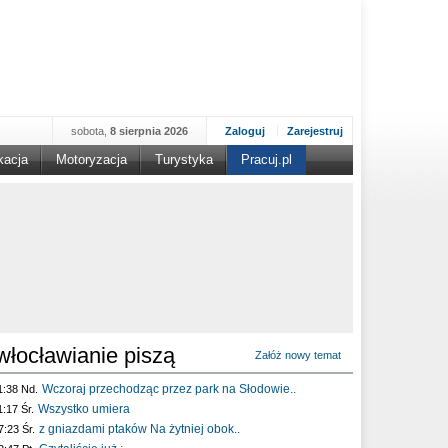
sobota,
8 sierpnia 2026
Zaloguj
Zarejestruj
kacja
Motoryzacja
Turystyka
Pracuj.pl
włocławianie piszą
Załóż nowy temat
Wczoraj przechodząc przez park na Słodowie..
1:38 Nd.
Wszystko umiera
1:17 Śr.
z gniazdami ptaków Na żytniej obok..
7:23 Śr.