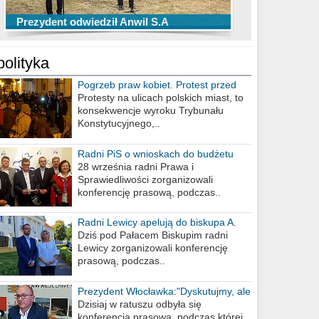
TOP 10 przechwytów Anwilu Włocławek
TOP 5 rzutów Anwilu Włocławek w BCL
Prezydent odwiedził Anwil S.A
w EBL w sezonie 2019/2020
w sezonie 2019/2020
polityka
Pogrzeb praw kobiet. Protest przed
biurem poselskim PiS
Protesty na ulicach polskich miast, to
konsekwencje wyroku Trybunału
Konstytucyjnego,..
Radni PiS o wnioskach do budżetu
miasta na 2021 rok
28 września radni Prawa i
Sprawiedliwości zorganizowali
konferencję prasową, podczas..
Radni Lewicy apelują do biskupa A.
Wiesława Meringa
Dziś pod Pałacem Biskupim radni
Lewicy zorganizowali konferencję
prasową, podczas..
Prezydent Włocławka:"Dyskutujmy, ale
nie obrażajmy się”
Dzisiaj w ratuszu odbyła się
konferencja prasowa, podczas której