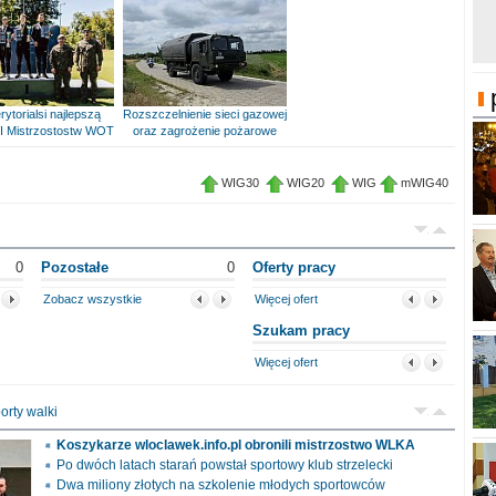
rytorialsi najlepszą
Rozszczelnienie sieci gazowej
I Mistrzostostw WOT
oraz zagrożenie pożarowe
WIG30
WIG20
WIG
mWIG40
0
Pozostałe
0
Oferty pracy
Zobacz wszystkie
Więcej ofert
Szukam pracy
Więcej ofert
orty walki
Koszykarze wloclawek.info.pl obronili mistrzostwo WLKA
Po dwóch latach starań powstał sportowy klub strzelecki
Dwa miliony złotych na szkolenie młodych sportowców