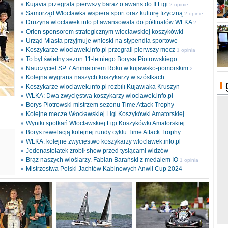
Kujavia przegrała pierwszy baraż o awans do II Ligi
2 opinie
Samorząd Włocławka wspiera sport oraz kulturę fizyczną
2 opinie
Drużyna wloclawek.info.pl awansowała do półfinałów WLKA
2
Orlen sponsorem strategicznym włocławskiej koszykówki
opinie
Urząd Miasta przyjmuje wnioski na stypendia sportowe
Koszykarze wloclawek.info.pl przegrali pierwszy mecz
1 opinia
To był świetny sezon 11-letniego Borysa Piotrowskiego
Nauczyciel SP 7 Animatorem Roku w kujawsko-pomorskim
2
Kolejna wygrana naszych koszykarzy w szóstkach
opinie
Koszykarze wloclawek.info.pl rozbili Kujawiaka Kruszyn
WLKA: Dwa zwycięstwa koszykarzy wloclawek.info.pl
Borys Piotrowski mistrzem sezonu Time Attack Trophy
Kolejne mecze Włocławskiej Ligi Koszykówki Amatorskiej
Wyniki spotkań Włocławskiej Ligi Koszykówki Amatorskiej
Borys rewelacją kolejnej rundy cyklu Time Attack Trophy
ki
WLKA: kolejne zwycięstwo koszykarzy wloclawek.info.pl
l
Jedenastolatek zrobił show przed tysiącami widzów
Brąz naszych wioślarzy. Fabian Barański z medalem IO
1 opinia
Mistrzostwa Polski Jachtów Kabinowych Anwil Cup 2024