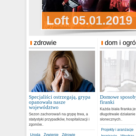
Sylwester Pens
Loft 05.01.2019
Sylwester Podg
31.12.2018
zdrowie
dom i ogr
Specjaliści ostrzegają, grypa
Domowe sposoby
opanowała nasze
firanki
województwo
Każda biała firanka j
Sezon zachorowań na grypę trwa, a
długotrwałe działanie
statystyki przypadków, hospitalizacji i
słonecznych..
zgonów..
Projekty i aranżacje
Uroda
Żywienie
Zdrowie