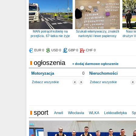
MAN potrącił kobietę na
Szukali włamywaczy, znaleźli
Nasi te
przejściu. 67-latka nie żyje
narkotyki i lewe papierosy
drużyn V
EUR 0
USD 0
GBP 0
CHF 0
ogłoszenia
+ dodaj darmowe ogłoszenie
Motoryzacja
0
Nieruchomości
Zobacz wszystkie
Zobacz wszystkie
sport
Anwil
Włocłavia
WLKA
Lekkoatletyka
Sp