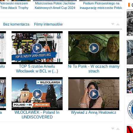
Piotrowski mistrzem
Mistrzostwa Polski Jachtów
Podium Piotrowskiego na
Time Attack Trophy
Kabinowych Anwil Cup 2024
inaugurację mistrzostw Polski
Bez komentarza
Filmy internautów
ilu
TOP 5 rzutów Anwilu
Ni To Ponk - W oczach mamy
Włocławek w BCL w (...)
strach
a
WŁOCŁAWEK - Poland In
Wywiad z Anną Hnatowicz
UNDISCOVERED