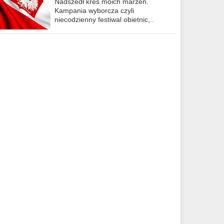
Nadszedł kres moich marzeń.
Kampania wyborcza czyli
niecodzienny festiwal obietnic,..