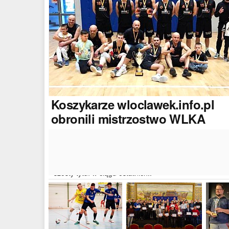
Koszykarze
wloclawek.info.pl
obronili mistrzostwo WLKA
Koszykarze naszego portalu wywalczyli mistrzostwo
dwudziestej drugiej edycji Włocławskiej Ligi Koszyków
Amatorskiej. W finałowym dwumeczu wloclawek.info.p
pokonał Autoserwis Radek/Open Partner i wywalczył
szósty tytuł w ciągu ostatnich..