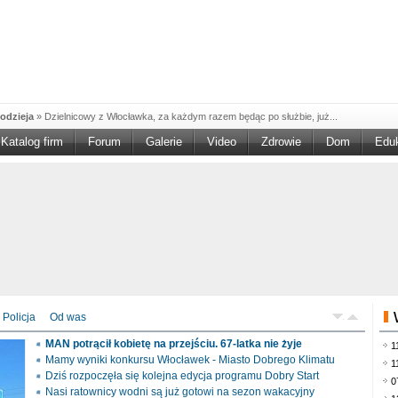
odzieja
»
Dzielnicowy z Włocławka, za każdym razem będąc po służbie, już...
Katalog firm
Forum
Galerie
Video
Zdrowie
Dom
Edu
W w NGO'
»
Ruszył nabór w konkursie „Wsparcie Organizacji Wolontariatu w NGO –
rześciu
»
Sika Poland rozpoczęła budowę swojej nowej fabryki w Brześciu
e
»
Policjanci wyjaśniają dokładne okoliczności tragicznego w skutkach...
blaskiem
»
Kujawsko-Pomorska Organizacja Turystyczna wraz z partnerami
du Pracy
»
Szukasz pracy, zajęcia dorywczego, czy może chcesz całkowicie
zieja
»
Policjanci zatrzymali 40–latka, który na terenie powiatu włocławskiego...
mochód
»
Mundurowi z Topólki zatrzymali 66-letniego mężczyznę, podejrzanego o...
Policja
Od was
ontach
»
Od czerwca rozpoczął się nowy okres świadczeniowy 800 plus, który
MAN potrącił kobietę na przejściu. 67-latka nie żyje
1
drogach
»
Policjanci ruchu drogowego przeprowadzili na drogach Włocławka i
Mamy wyniki konkursu Włocławek - Miasto Dobrego Klimatu
1
Dziś rozpoczęła się kolejna edycja programu Dobry Start
0
Nasi ratownicy wodni są już gotowi na sezon wakacyjny