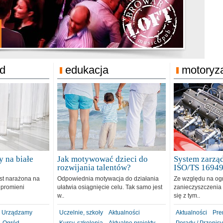
jonat Michelin
rodzie 31.12.2018
ód
edukacja
motoryz
 na białe
Jak motywować dzieci do
System zarząd
rozwijania talentów?
ISO/TS 1694
est narażona na
Odpowiednia motywacja do działania
Ze względu na og
 promieni
ułatwia osiągnięcie celu. Tak samo jest
zanieczyszczenia 
w..
się z tym..
Urządzamy
Uczelnie, szkoły
Aktualności
Aktualności
Pre