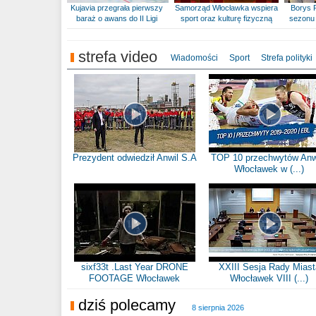
Kujavia przegrała pierwszy
Samorząd Włocławka wspiera
Borys 
baraż o awans do II Ligi
sport oraz kulturę fizyczną
sezonu 
strefa video
Wiadomości
Sport
Strefa polityki
Prezydent odwiedził Anwil S.A
TOP 10 przechwytów Anw
Włocławek w (...)
sixf33t .Last Year DRONE
XXIII Sesja Rady Miast
FOOTAGE Włocławek
Włocławek VIII (...)
dziś polecamy
8 sierpnia 2026