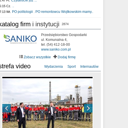
Czytaliście już :..
2:47 Pt.
..
5:15 Cz.
PO politologii . PO remontowcu Wojtkowskim mamy..
7:13 Wt.
katalog firm
i instytucji
2874
Przedsiębiorstwo Gospodarki
ul. Komunalna 4,
tel. (54) 412-18-00
www.saniko.com.pl
Zobacz wszystkie
Dodaj firmę
strefa video
Wydarzenia
Sport
Internautów
sixf33t .Last Year DRONE FOOTAGE
XXIII Sesja Rady Miasta Włocławek VIII
Ni To Ponk - W oczach mamy strach
Włocławek
kadencji w dniu 09.06.2020 r.