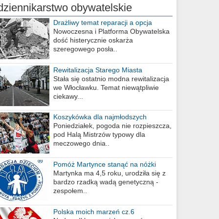
dziennikarstwo obywatelskie
Drażliwy temat reparacji a opcja
berlińska
Nowoczesna i Platforma Obywatelska
dość histerycznie oskarża
szeregowego posła..
Rewitalizacja Starego Miasta
Stała się ostatnio modna rewitalizacja
we Włocławku. Temat niewątpliwie
ciekawy...
Koszykówka dla najmłodszych
Poniedziałek, pogoda nie rozpieszcza,
pod Halą Mistrzów typowy dla
meczowego dnia..
Pomóż Martynce stanąć na nóżki
Martynka ma 4,5 roku, urodziła się z
bardzo rzadką wadą genetyczną -
zespołem..
Polska moich marzeń cz.6