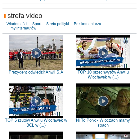
strefa video
Wiadomości
Sport
Strefa polityki
Bez komentarza
Filmy internautów
Prezydent odwiedził Anwil S.A
TOP 10 przechwytów Anwilu
Włocławek w (...)
TOP 5 rzutów Anwilu Włocławek w
Ni To Ponk - W oczach mamy
BCL w (...)
strach