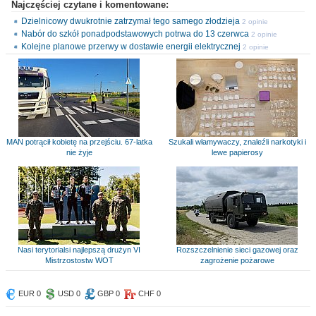
Najczęściej czytane i komentowane:
Dzielnicowy dwukrotnie zatrzymał tego samego złodzieja
2 opinie
Nabór do szkół ponadpodstawowych potrwa do 13 czerwca
2 opinie
Kolejne planowe przerwy w dostawie energii elektrycznej
2 opinie
MAN potrącił kobietę na przejściu. 67-latka
Szukali włamywaczy, znaleźli narkotyki i
nie żyje
lewe papierosy
Nasi terytorialsi najlepszą drużyn VI
Rozszczelnienie sieci gazowej oraz
Mistrzostostw WOT
zagrożenie pożarowe
EUR 0
USD 0
GBP 0
CHF 0