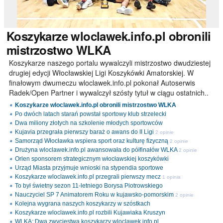
Koszykarze
wloclawek.info.pl obronili
mistrzostwo WLKA
Koszykarze naszego portalu wywalczyli mistrzostwo dwudziestej
drugiej edycji Włocławskiej Ligi Koszykówki Amatorskiej. W
finałowym dwumeczu wloclawek.info.pl pokonał Autoserwis
Radek/Open Partner i wywalczył szósty tytuł w ciągu ostatnich..
Koszykarze wloclawek.info.pl obronili mistrzostwo WLKA
Po dwóch latach starań powstał sportowy klub strzelecki
Dwa miliony złotych na szkolenie młodych sportowców
Kujavia przegrała pierwszy baraż o awans do II Ligi
2 opinie
Samorząd Włocławka wspiera sport oraz kulturę fizyczną
2 opinie
Drużyna wloclawek.info.pl awansowała do półfinałów WLKA
2 opinie
Orlen sponsorem strategicznym włocławskiej koszykówki
Urząd Miasta przyjmuje wnioski na stypendia sportowe
Koszykarze wloclawek.info.pl przegrali pierwszy mecz
1 opinia
To był świetny sezon 11-letniego Borysa Piotrowskiego
Nauczyciel SP 7 Animatorem Roku w kujawsko-pomorskim
2 opinie
Kolejna wygrana naszych koszykarzy w szóstkach
Koszykarze wloclawek.info.pl rozbili Kujawiaka Kruszyn
WLKA: Dwa zwycięstwa koszykarzy wloclawek.info.pl