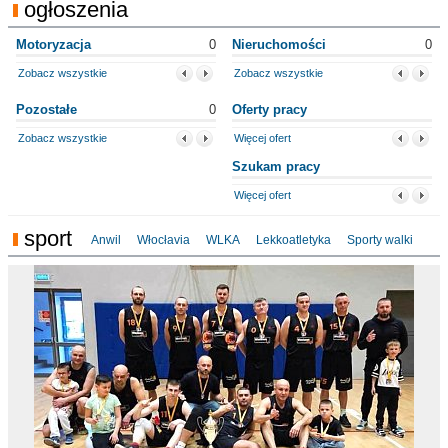
ogłoszenia
Motoryzacja
0
Nieruchomości
0
Zobacz wszystkie
Zobacz wszystkie
Pozostałe
0
Oferty pracy
Zobacz wszystkie
Więcej ofert
Szukam pracy
Więcej ofert
sport
Anwil
Włocłavia
WLKA
Lekkoatletyka
Sporty walki