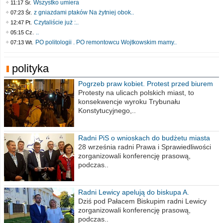
Wszystko umiera
11:17 Śr.
z gniazdami ptaków Na żytniej obok..
07:23 Śr.
Czytaliście już :..
12:47 Pt.
..
05:15 Cz.
PO politologii . PO remontowcu Wojtkowskim mamy..
07:13 Wt.
polityka
Pogrzeb praw kobiet. Protest przed biurem
poselskim PiS
Protesty na ulicach polskich miast, to
konsekwencje wyroku Trybunału
Konstytucyjnego,..
Radni PiS o wnioskach do budżetu miasta
na 2021 rok
28 września radni Prawa i Sprawiedliwości
zorganizowali konferencję prasową,
podczas..
Radni Lewicy apelują do biskupa A.
Wiesława Meringa
Dziś pod Pałacem Biskupim radni Lewicy
zorganizowali konferencję prasową,
podczas..