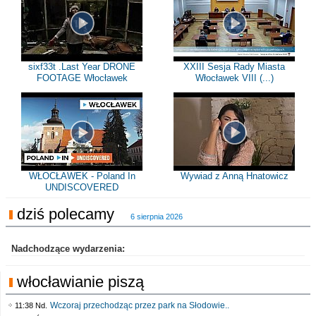
sixf33t .Last Year DRONE
XXIII Sesja Rady Miasta
FOOTAGE Włocławek
Włocławek VIII (...)
WŁOCŁAWEK - Poland In
Wywiad z Anną Hnatowicz
UNDISCOVERED
dziś polecamy
6 sierpnia 2026
Nadchodzące wydarzenia:
włocławianie piszą
Wczoraj przechodząc przez park na Słodowie..
11:38 Nd.