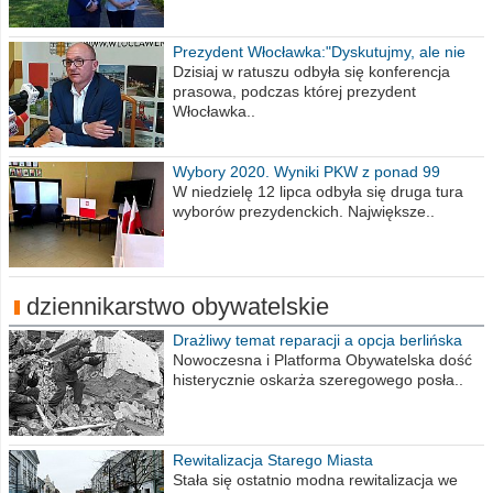
Prezydent Włocławka:"Dyskutujmy, ale nie
obrażajmy się”
Dzisiaj w ratuszu odbyła się konferencja
prasowa, podczas której prezydent
Włocławka..
Wybory 2020. Wyniki PKW z ponad 99
procent obwodów
W niedzielę 12 lipca odbyła się druga tura
wyborów prezydenckich. Największe..
dziennikarstwo obywatelskie
Drażliwy temat reparacji a opcja berlińska
Nowoczesna i Platforma Obywatelska dość
histerycznie oskarża szeregowego posła..
Rewitalizacja Starego Miasta
Stała się ostatnio modna rewitalizacja we