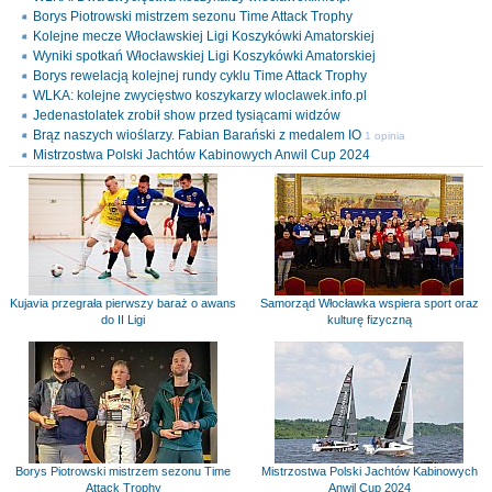
Borys Piotrowski mistrzem sezonu Time Attack Trophy
Kolejne mecze Włocławskiej Ligi Koszykówki Amatorskiej
Wyniki spotkań Włocławskiej Ligi Koszykówki Amatorskiej
Borys rewelacją kolejnej rundy cyklu Time Attack Trophy
WLKA: kolejne zwycięstwo koszykarzy wloclawek.info.pl
Jedenastolatek zrobił show przed tysiącami widzów
Brąz naszych wioślarzy. Fabian Barański z medalem IO
1 opinia
Mistrzostwa Polski Jachtów Kabinowych Anwil Cup 2024
Kujavia przegrała pierwszy baraż o awans
Samorząd Włocławka wspiera sport oraz
do II Ligi
kulturę fizyczną
Borys Piotrowski mistrzem sezonu Time
Mistrzostwa Polski Jachtów Kabinowych
Attack Trophy
Anwil Cup 2024