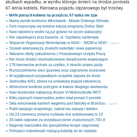
skutkach wypadku, w wyniku którego śmierć na drodze poniosła
67-letnia kobieta. Kierowca pojazdu ciężarowego był trzeźwy.
MAN potrącił kobietę na przejściu. 67-latka nie żyje
Mamy wyniki konkursu Włocławek - Miasto Dobrego Klimatu
Dziś rozpoczęła się kolejna edycja programu Dobry Start
Nasi ratownicy wodni są już gotowi na sezon wakacyjny
Nie zaparkujesz przy basenie, ul. Szpitalna zamknięta
Wsparcie Organizacji Wolontariatu w NGO – 'WOW w NGO'
1 opinia
Szukali włamywaczy, znaleźli narkotyki i lewe papierosy
Aktualne oferty zatrudnienia z Powiatowego Urzędu Pracy
Kto może dostać niezrealizowane świadczenie wspierające
178 kierowców jechało za szybko, 4 straciło prawo jazdy
Rozszczelnienie sieci gazowej oraz zagrożenie pożarowe
W wyjątkowych przypadkach urzędnik zapuka do drzwi
Jednostka 4051 zbiera na unikatowy pojazd ratowniczy
Wzmożone kontrole policyjne w trakcie długiego weekendu
Nasi terytorialsi najlepszą drużyn VI Mistrzostostw WOT
Kilku pijanych rowerzystów, jeden miał ponad 3 promile
Sika wmurowała kamień węgielny pod fabrykę w Brześciu
1 opinia
Pobił swojego znajomego, zabrał mu zakupy i telefon
Od 23 czerewca zmiana rozkładu linii autobusowej nr 10
35-latek odpowie za przywłaszczenie znalezionych 700 zł
Nagrody marszałka dla specjalistów terapii zajęciowej
Policjanci eskortowali rodzącą kobietę aż do szpitala