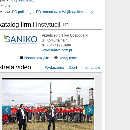
Czytaliście już :..
2:47 Pt.
..
5:15 Cz.
PO politologii . PO remontowcu Wojtkowskim mamy..
7:13 Wt.
katalog firm
i instytucji
2874
Przedsiębiorstwo Gospodarki
ul. Komunalna 4,
tel. (54) 412-18-00
www.saniko.com.pl
Zobacz wszystkie
Dodaj firmę
strefa video
Wydarzenia
Sport
Internautów
sixf33t .Last Year DRONE FOOTAGE
XXIII Sesja Rady Miasta Włocławek VIII
Ni To Ponk - W oczach mamy strach
Włocławek
kadencji w dniu 09.06.2020 r.