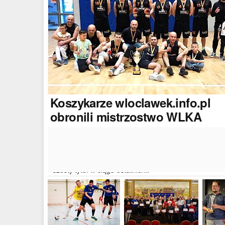
Koszykarze
wloclawek.info.pl
obronili mistrzostwo WLKA
Koszykarze naszego portalu wywalczyli mistrzostwo
dwudziestej drugiej edycji Włocławskiej Ligi Koszyków
Amatorskiej. W finałowym dwumeczu wloclawek.info.p
pokonał Autoserwis Radek/Open Partner i wywalczył
szósty tytuł w ciągu ostatnich..