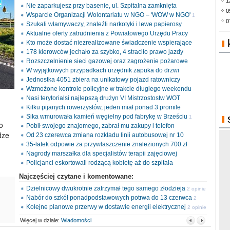
1
Nie zaparkujesz przy basenie, ul. Szpitalna zamknięta
0
Wsparcie Organizacji Wolontariatu w NGO – 'WOW w NGO'
1
0
Szukali włamywaczy, znaleźli narkotyki i lewe papierosy
opinia
Aktualne oferty zatrudnienia z Powiatowego Urzędu Pracy
Kto może dostać niezrealizowane świadczenie wspierające
178 kierowców jechało za szybko, 4 straciło prawo jazdy
Rozszczelnienie sieci gazowej oraz zagrożenie pożarowe
W wyjątkowych przypadkach urzędnik zapuka do drzwi
Jednostka 4051 zbiera na unikatowy pojazd ratowniczy
Wzmożone kontrole policyjne w trakcie długiego weekendu
Nasi terytorialsi najlepszą drużyn VI Mistrzostostw WOT
Kilku pijanych rowerzystów, jeden miał ponad 3 promile
Sika wmurowała kamień węgielny pod fabrykę w Brześciu
1
o
Pobił swojego znajomego, zabrał mu zakupy i telefon
opinia
dze
Od 23 czerewca zmiana rozkładu linii autobusowej nr 10
35-latek odpowie za przywłaszczenie znalezionych 700 zł
Nagrody marszałka dla specjalistów terapii zajęciowej
Policjanci eskortowali rodzącą kobietę aż do szpitala
Najczęściej czytane i komentowane:
Dzielnicowy dwukrotnie zatrzymał tego samego złodzieja
2 opinie
Nabór do szkół ponadpodstawowych potrwa do 13 czerwca
2
Kolejne planowe przerwy w dostawie energii elektrycznej
opinie
2 opinie
Więcej w dziale:
Wiadomości