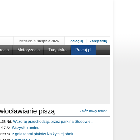
niedziela,
9 sierpnia 2026
Zaloguj
Zarejestruj
kacja
Motoryzacja
Turystyka
Pracuj.pl
włocławianie piszą
Załóż nowy temat
Wczoraj przechodząc przez park na Słodowie..
1:38 Nd.
Wszystko umiera
1:17 Śr.
z gniazdami ptaków Na żytniej obok..
7:23 Śr.