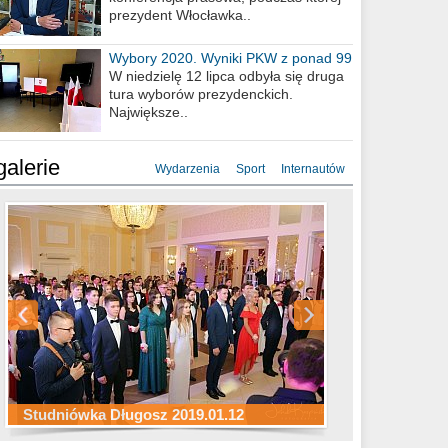
prezydent Włocławka..
Wybory 2020. Wyniki PKW z ponad 99
procent obwodów
W niedzielę 12 lipca odbyła się druga
tura wyborów prezydenckich.
Największe..
galerie
Wydarzenia
Sport
Internautów
Studniówka ZS Ekonomicznych
Studniówka Kopernik 2019.01.11
Studniówka LMK 2019.01.05
2019.01.05
Studniówka Długosz 2019.01.12
ZS Budowlanych 2019.01.12
Studniówka LZK 2019.01.11