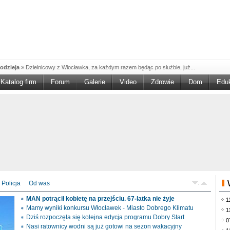
odzieja
»
Dzielnicowy z Włocławka, za każdym razem będąc po służbie, już...
Katalog firm
Forum
Galerie
Video
Zdrowie
Dom
Edu
W w NGO'
»
Ruszył nabór w konkursie „Wsparcie Organizacji Wolontariatu w NGO –
rześciu
»
Sika Poland rozpoczęła budowę swojej nowej fabryki w Brześciu
e
»
Policjanci wyjaśniają dokładne okoliczności tragicznego w skutkach...
blaskiem
»
Kujawsko-Pomorska Organizacja Turystyczna wraz z partnerami
du Pracy
»
Szukasz pracy, zajęcia dorywczego, czy może chcesz całkowicie
zieja
»
Policjanci zatrzymali 40–latka, który na terenie powiatu włocławskiego...
mochód
»
Mundurowi z Topólki zatrzymali 66-letniego mężczyznę, podejrzanego o...
Policja
Od was
ontach
»
Od czerwca rozpoczął się nowy okres świadczeniowy 800 plus, który
MAN potrącił kobietę na przejściu. 67-latka nie żyje
1
drogach
»
Policjanci ruchu drogowego przeprowadzili na drogach Włocławka i
Mamy wyniki konkursu Włocławek - Miasto Dobrego Klimatu
1
Dziś rozpoczęła się kolejna edycja programu Dobry Start
0
Nasi ratownicy wodni są już gotowi na sezon wakacyjny