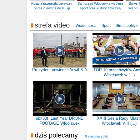
Kujavia przegrała pierwszy
Samorząd Włocławka wspiera
Borys 
baraż o awans do II Ligi
sport oraz kulturę fizyczną
sezonu 
strefa video
Wiadomości
Sport
Strefa polityki
Prezydent odwiedził Anwil S.A
TOP 10 przechwytów Anw
Włocławek w (...)
sixf33t .Last Year DRONE
XXIII Sesja Rady Miast
FOOTAGE Włocławek
Włocławek VIII (...)
dziś polecamy
9 sierpnia 2026