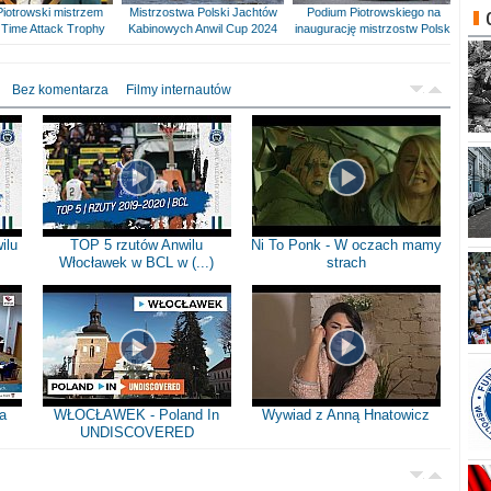
Piotrowski mistrzem
Mistrzostwa Polski Jachtów
Podium Piotrowskiego na
Time Attack Trophy
Kabinowych Anwil Cup 2024
inaugurację mistrzostw Polski
Bez komentarza
Filmy internautów
ilu
TOP 5 rzutów Anwilu
Ni To Ponk - W oczach mamy
Włocławek w BCL w (...)
strach
a
WŁOCŁAWEK - Poland In
Wywiad z Anną Hnatowicz
UNDISCOVERED