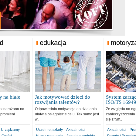
jonat Michelin
rodzie 31.12.2018
ód
edukacja
motoryz
 na białe
Jak motywować dzieci do
System zarząd
rozwijania talentów?
ISO/TS 1694
est narażona na
Odpowiednia motywacja do działania
Ze względu na og
 promieni
ułatwia osiągnięcie celu. Tak samo jest
zanieczyszczenia 
w..
się z tym..
Urządzamy
Uczelnie, szkoły
Aktualności
Aktualności
Pre