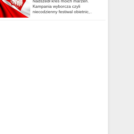
Nadszedł kres moich marzeń.
Kampania wyborcza czyli
niecodzienny festiwal obietnic,..