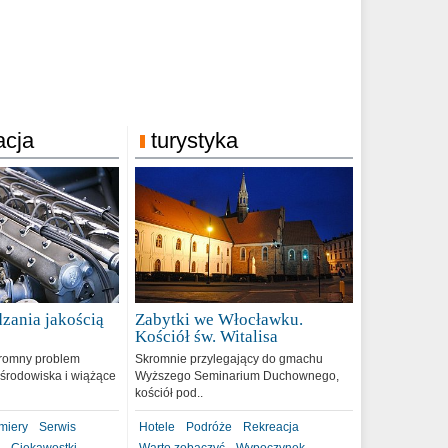
acja
turystyka
zania jakością
Zabytki we Włocławku.
9
Kościół św. Witalisa
romny problem
Skromnie przylegający do gmachu
środowiska i wiążące
Wyższego Seminarium Duchownego,
kościół pod..
miery
Serwis
Hotele
Podróże
Rekreacja