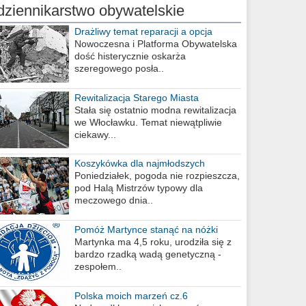
dziennikarstwo obywatelskie
Drażliwy temat reparacji a opcja
berlińska
Nowoczesna i Platforma Obywatelska
dość histerycznie oskarża
szeregowego posła..
Rewitalizacja Starego Miasta
Stała się ostatnio modna rewitalizacja
we Włocławku. Temat niewątpliwie
ciekawy...
Koszykówka dla najmłodszych
Poniedziałek, pogoda nie rozpieszcza,
pod Halą Mistrzów typowy dla
meczowego dnia..
Pomóż Martynce stanąć na nóżki
Martynka ma 4,5 roku, urodziła się z
bardzo rzadką wadą genetyczną -
zespołem..
Polska moich marzeń cz.6