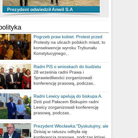
TOP 10 przechwytów Anwilu Włocławek
TOP 5 rzutów Anwilu Włocławek w BCL
Prezydent odwiedził Anwil S.A
w EBL w sezonie 2019/2020
w sezonie 2019/2020
polityka
Pogrzeb praw kobiet. Protest przed
biurem poselskim PiS
Protesty na ulicach polskich miast, to
konsekwencje wyroku Trybunału
Konstytucyjnego,..
Radni PiS o wnioskach do budżetu
miasta na 2021 rok
28 września radni Prawa i
Sprawiedliwości zorganizowali
konferencję prasową, podczas..
Radni Lewicy apelują do biskupa A.
Wiesława Meringa
Dziś pod Pałacem Biskupim radni
Lewicy zorganizowali konferencję
prasową, podczas..
Prezydent Włocławka:"Dyskutujmy, ale
nie obrażajmy się”
Dzisiaj w ratuszu odbyła się
konferencja prasowa, podczas której