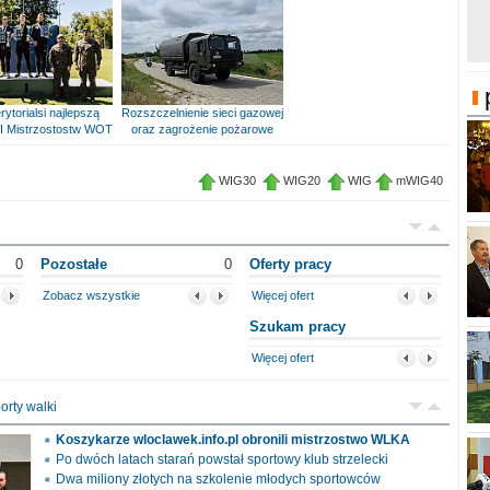
rytorialsi najlepszą
Rozszczelnienie sieci gazowej
I Mistrzostostw WOT
oraz zagrożenie pożarowe
WIG30
WIG20
WIG
mWIG40
0
Pozostałe
0
Oferty pracy
Zobacz wszystkie
Więcej ofert
Szukam pracy
Więcej ofert
orty walki
Koszykarze wloclawek.info.pl obronili mistrzostwo WLKA
Po dwóch latach starań powstał sportowy klub strzelecki
Dwa miliony złotych na szkolenie młodych sportowców