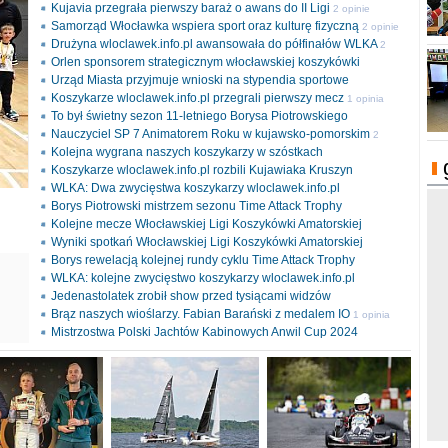
Kujavia przegrała pierwszy baraż o awans do II Ligi
2 opinie
Samorząd Włocławka wspiera sport oraz kulturę fizyczną
2 opinie
Drużyna wloclawek.info.pl awansowała do półfinałów WLKA
2
Orlen sponsorem strategicznym włocławskiej koszykówki
opinie
Urząd Miasta przyjmuje wnioski na stypendia sportowe
Koszykarze wloclawek.info.pl przegrali pierwszy mecz
1 opinia
To był świetny sezon 11-letniego Borysa Piotrowskiego
Nauczyciel SP 7 Animatorem Roku w kujawsko-pomorskim
2
Kolejna wygrana naszych koszykarzy w szóstkach
opinie
Koszykarze wloclawek.info.pl rozbili Kujawiaka Kruszyn
WLKA: Dwa zwycięstwa koszykarzy wloclawek.info.pl
Borys Piotrowski mistrzem sezonu Time Attack Trophy
Kolejne mecze Włocławskiej Ligi Koszykówki Amatorskiej
Wyniki spotkań Włocławskiej Ligi Koszykówki Amatorskiej
Borys rewelacją kolejnej rundy cyklu Time Attack Trophy
ki
WLKA: kolejne zwycięstwo koszykarzy wloclawek.info.pl
l
Jedenastolatek zrobił show przed tysiącami widzów
Brąz naszych wioślarzy. Fabian Barański z medalem IO
1 opinia
Mistrzostwa Polski Jachtów Kabinowych Anwil Cup 2024