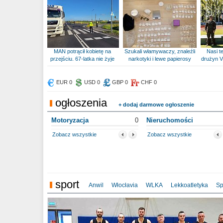
MAN potrącił kobietę na
Szukali włamywaczy, znaleźli
Nasi te
przejściu. 67-latka nie żyje
narkotyki i lewe papierosy
drużyn V
EUR 0
USD 0
GBP 0
CHF 0
ogłoszenia
+ dodaj darmowe ogłoszenie
Motoryzacja
0
Nieruchomości
Zobacz wszystkie
Zobacz wszystkie
sport
Anwil
Włocłavia
WLKA
Lekkoatletyka
Sp