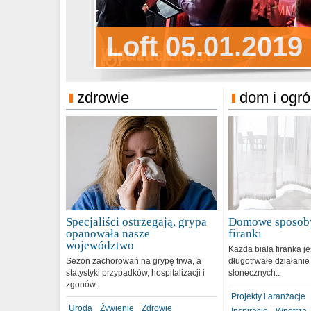
Sylwester Pens
Loft 05.01.2019
Sylwester Podg
31.12.2018
zdrowie
dom i ogr
Specjaliści ostrzegają, grypa
Domowe sposoby
opanowała nasze
firanki
województwo
Każda biała firanka j
Sezon zachorowań na grypę trwa, a
długotrwałe działanie
statystyki przypadków, hospitalizacji i
słonecznych..
zgonów..
Projekty i aranżacje
Uroda
Żywienie
Zdrowie