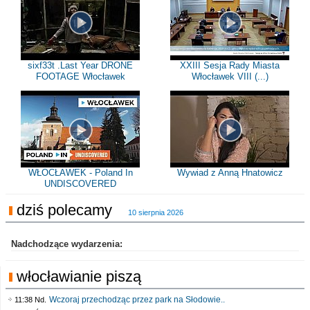
sixf33t .Last Year DRONE
XXIII Sesja Rady Miasta
FOOTAGE Włocławek
Włocławek VIII (...)
WŁOCŁAWEK - Poland In
Wywiad z Anną Hnatowicz
UNDISCOVERED
dziś polecamy
10 sierpnia 2026
Nadchodzące wydarzenia:
włocławianie piszą
Wczoraj przechodząc przez park na Słodowie..
11:38 Nd.