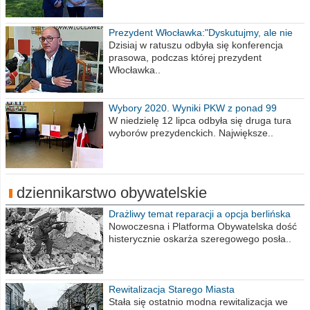
Prezydent Włocławka:"Dyskutujmy, ale nie
obrażajmy się”
Dzisiaj w ratuszu odbyła się konferencja
prasowa, podczas której prezydent
Włocławka..
Wybory 2020. Wyniki PKW z ponad 99
procent obwodów
W niedzielę 12 lipca odbyła się druga tura
wyborów prezydenckich. Największe..
dziennikarstwo obywatelskie
Drażliwy temat reparacji a opcja berlińska
Nowoczesna i Platforma Obywatelska dość
histerycznie oskarża szeregowego posła..
Rewitalizacja Starego Miasta
Stała się ostatnio modna rewitalizacja we