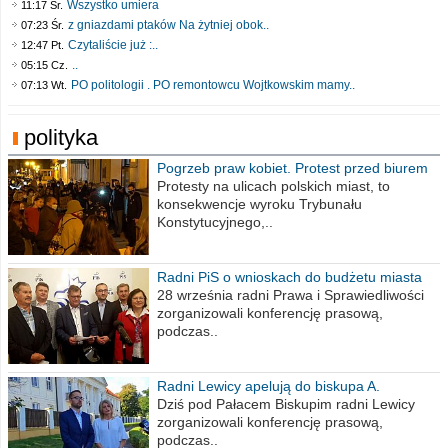
Wszystko umiera
11:17 Śr.
z gniazdami ptaków Na żytniej obok..
07:23 Śr.
Czytaliście już :..
12:47 Pt.
..
05:15 Cz.
PO politologii . PO remontowcu Wojtkowskim mamy..
07:13 Wt.
polityka
Pogrzeb praw kobiet. Protest przed biurem
poselskim PiS
Protesty na ulicach polskich miast, to
konsekwencje wyroku Trybunału
Konstytucyjnego,..
Radni PiS o wnioskach do budżetu miasta
na 2021 rok
28 września radni Prawa i Sprawiedliwości
zorganizowali konferencję prasową,
podczas..
Radni Lewicy apelują do biskupa A.
Wiesława Meringa
Dziś pod Pałacem Biskupim radni Lewicy
zorganizowali konferencję prasową,
podczas..