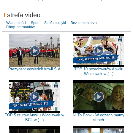
strefa video
Wiadomości
Sport
Strefa polityki
Bez komentarza
Filmy internautów
Prezydent odwiedził Anwil S.A
TOP 10 przechwytów Anwilu
Włocławek w (...)
TOP 5 rzutów Anwilu Włocławek w
Ni To Ponk - W oczach mamy
BCL w (...)
strach