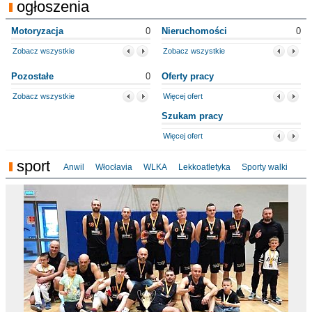
ogłoszenia
Motoryzacja
0
Nieruchomości
0
Zobacz wszystkie
Zobacz wszystkie
Pozostałe
0
Oferty pracy
Zobacz wszystkie
Więcej ofert
Szukam pracy
Więcej ofert
sport
Anwil
Włocłavia
WLKA
Lekkoatletyka
Sporty walki