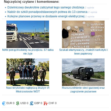
Najczęściej czytane i komentowane:
Dzielnicowy dwukrotnie zatrzymał tego samego złodzieja
2 opinie
Nabór do szkół ponadpodstawowych potrwa do 13 czerwca
2 opinie
Kolejne planowe przerwy w dostawie energii elektrycznej
2 opinie
MAN potrącił kobietę na przejściu. 67-latka
Szukali włamywaczy, znaleźli narkotyki i
nie żyje
lewe papierosy
Nasi terytorialsi najlepszą drużyn VI
Rozszczelnienie sieci gazowej oraz
Mistrzostostw WOT
zagrożenie pożarowe
EUR 0
USD 0
GBP 0
CHF 0