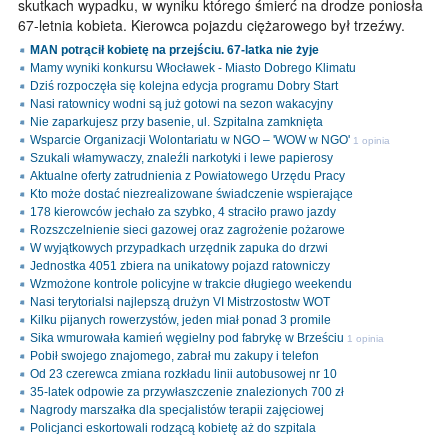
skutkach wypadku, w wyniku którego śmierć na drodze poniosła
67-letnia kobieta. Kierowca pojazdu ciężarowego był trzeźwy.
MAN potrącił kobietę na przejściu. 67-latka nie żyje
Mamy wyniki konkursu Włocławek - Miasto Dobrego Klimatu
Dziś rozpoczęła się kolejna edycja programu Dobry Start
Nasi ratownicy wodni są już gotowi na sezon wakacyjny
Nie zaparkujesz przy basenie, ul. Szpitalna zamknięta
Wsparcie Organizacji Wolontariatu w NGO – 'WOW w NGO'
1 opinia
Szukali włamywaczy, znaleźli narkotyki i lewe papierosy
Aktualne oferty zatrudnienia z Powiatowego Urzędu Pracy
Kto może dostać niezrealizowane świadczenie wspierające
178 kierowców jechało za szybko, 4 straciło prawo jazdy
Rozszczelnienie sieci gazowej oraz zagrożenie pożarowe
W wyjątkowych przypadkach urzędnik zapuka do drzwi
Jednostka 4051 zbiera na unikatowy pojazd ratowniczy
Wzmożone kontrole policyjne w trakcie długiego weekendu
Nasi terytorialsi najlepszą drużyn VI Mistrzostostw WOT
Kilku pijanych rowerzystów, jeden miał ponad 3 promile
Sika wmurowała kamień węgielny pod fabrykę w Brześciu
1 opinia
Pobił swojego znajomego, zabrał mu zakupy i telefon
Od 23 czerewca zmiana rozkładu linii autobusowej nr 10
35-latek odpowie za przywłaszczenie znalezionych 700 zł
Nagrody marszałka dla specjalistów terapii zajęciowej
Policjanci eskortowali rodzącą kobietę aż do szpitala