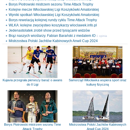
Borys Piotrowski mistrzem sezonu Time Attack Trophy
Kolejne mecze Włocławskiej Ligi Koszykówki Amatorskiej
Wyniki spotkań Włocławskiej Ligi Koszykówki Amatorskiej
Borys rewelacją kolejnej rundy cyklu Time Attack Trophy
WLKA: kolejne zwycięstwo koszykarzy wloclawek.info.pl
Jedenastolatek zrobił show przed tysiącami widzów
Brąz naszych wioślarzy. Fabian Barański z medalem IO
1 opinia
Mistrzostwa Polski Jachtów Kabinowych Anwil Cup 2024
Kujavia przegrała pierwszy baraż o awans
Samorząd Włocławka wspiera sport oraz
do II Ligi
kulturę fizyczną
Borys Piotrowski mistrzem sezonu Time
Mistrzostwa Polski Jachtów Kabinowych
Attack Trophy
Anwil Cup 2024