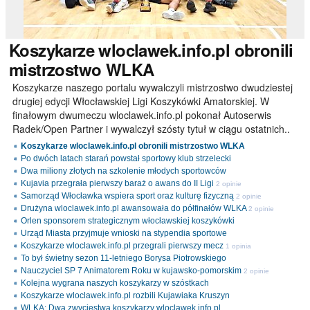
Koszykarze
wloclawek.info.pl obronili
mistrzostwo WLKA
Koszykarze naszego portalu wywalczyli mistrzostwo dwudziestej
drugiej edycji Włocławskiej Ligi Koszykówki Amatorskiej. W
finałowym dwumeczu wloclawek.info.pl pokonał Autoserwis
Radek/Open Partner i wywalczył szósty tytuł w ciągu ostatnich..
Koszykarze wloclawek.info.pl obronili mistrzostwo WLKA
Po dwóch latach starań powstał sportowy klub strzelecki
Dwa miliony złotych na szkolenie młodych sportowców
Kujavia przegrała pierwszy baraż o awans do II Ligi
2 opinie
Samorząd Włocławka wspiera sport oraz kulturę fizyczną
2 opinie
Drużyna wloclawek.info.pl awansowała do półfinałów WLKA
2 opinie
Orlen sponsorem strategicznym włocławskiej koszykówki
Urząd Miasta przyjmuje wnioski na stypendia sportowe
Koszykarze wloclawek.info.pl przegrali pierwszy mecz
1 opinia
To był świetny sezon 11-letniego Borysa Piotrowskiego
Nauczyciel SP 7 Animatorem Roku w kujawsko-pomorskim
2 opinie
Kolejna wygrana naszych koszykarzy w szóstkach
Koszykarze wloclawek.info.pl rozbili Kujawiaka Kruszyn
WLKA: Dwa zwycięstwa koszykarzy wloclawek.info.pl