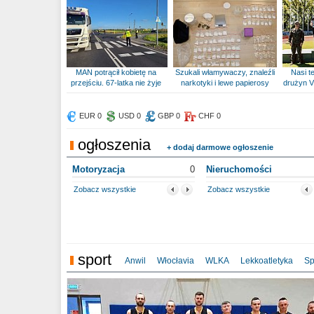
MAN potrącił kobietę na
Szukali włamywaczy, znaleźli
Nasi te
przejściu. 67-latka nie żyje
narkotyki i lewe papierosy
drużyn V
EUR 0
USD 0
GBP 0
CHF 0
ogłoszenia
+ dodaj darmowe ogłoszenie
Motoryzacja
0
Nieruchomości
Zobacz wszystkie
Zobacz wszystkie
sport
Anwil
Włocłavia
WLKA
Lekkoatletyka
Sp