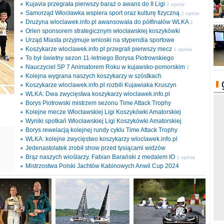
Kujavia przegrała pierwszy baraż o awans do II Ligi
2 opinie
Samorząd Włocławka wspiera sport oraz kulturę fizyczną
2 opinie
Drużyna wloclawek.info.pl awansowała do półfinałów WLKA
2
Orlen sponsorem strategicznym włocławskiej koszykówki
opinie
Urząd Miasta przyjmuje wnioski na stypendia sportowe
Koszykarze wloclawek.info.pl przegrali pierwszy mecz
1 opinia
To był świetny sezon 11-letniego Borysa Piotrowskiego
Nauczyciel SP 7 Animatorem Roku w kujawsko-pomorskim
2
Kolejna wygrana naszych koszykarzy w szóstkach
opinie
Koszykarze wloclawek.info.pl rozbili Kujawiaka Kruszyn
WLKA: Dwa zwycięstwa koszykarzy wloclawek.info.pl
Borys Piotrowski mistrzem sezonu Time Attack Trophy
Kolejne mecze Włocławskiej Ligi Koszykówki Amatorskiej
Wyniki spotkań Włocławskiej Ligi Koszykówki Amatorskiej
Borys rewelacją kolejnej rundy cyklu Time Attack Trophy
ki
WLKA: kolejne zwycięstwo koszykarzy wloclawek.info.pl
l
Jedenastolatek zrobił show przed tysiącami widzów
Brąz naszych wioślarzy. Fabian Barański z medalem IO
1 opinia
Mistrzostwa Polski Jachtów Kabinowych Anwil Cup 2024