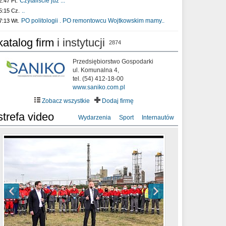
Czytaliście już :..
2:47 Pt.
..
5:15 Cz.
PO politologii . PO remontowcu Wojtkowskim mamy..
7:13 Wt.
katalog firm
i instytucji
2874
Przedsiębiorstwo Gospodarki
ul. Komunalna 4,
tel. (54) 412-18-00
www.saniko.com.pl
Zobacz wszystkie
Dodaj firmę
strefa video
Wydarzenia
Sport
Internautów
sixf33t .Last Year DRONE FOOTAGE
XXIII Sesja Rady Miasta Włocławek VIII
Ni To Ponk - W oczach mamy strach
Włocławek
kadencji w dniu 09.06.2020 r.