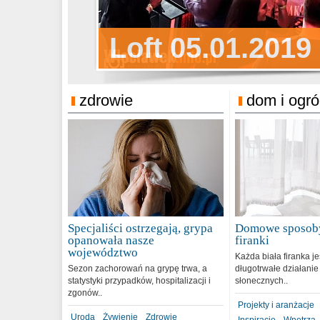
Sylwester Pens
Loft 05.01.2019
Sylwester Podg
31.12.2018
zdrowie
dom i ogr
Specjaliści ostrzegają, grypa
Domowe sposoby
opanowała nasze
firanki
województwo
Każda biała firanka j
Sezon zachorowań na grypę trwa, a
długotrwałe działanie
statystyki przypadków, hospitalizacji i
słonecznych..
zgonów..
Projekty i aranżacje
Uroda
Żywienie
Zdrowie