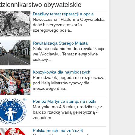
dziennikarstwo obywatelskie
Drażliwy temat reparacji a opcja
berlińska
Nowoczesna i Platforma Obywatelska
dość histerycznie oskarża
szeregowego posła..
Rewitalizacja Starego Miasta
Stała się ostatnio modna rewitalizacja
we Włocławku. Temat niewątpliwie
ciekawy...
Koszykówka dla najmłodszych
Poniedziałek, pogoda nie rozpieszcza,
pod Halą Mistrzów typowy dla
meczowego dnia..
Pomóż Martynce stanąć na nóżki
Martynka ma 4,5 roku, urodziła się z
bardzo rzadką wadą genetyczną -
zespołem..
Polska moich marzeń cz.6