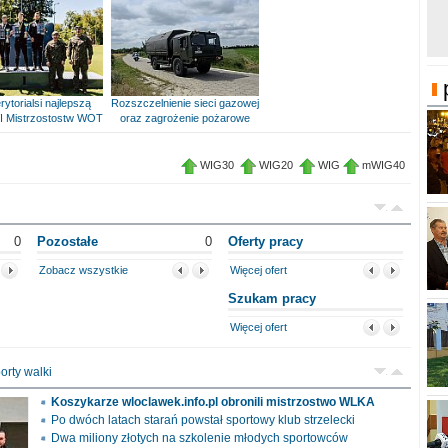
rytorialsi najlepszą
Rozszczelnienie sieci gazowej
I Mistrzostostw WOT
oraz zagrożenie pożarowe
WIG30
WIG20
WIG
mWIG40
0
Pozostałe
0
Oferty pracy
Zobacz wszystkie
Więcej ofert
Szukam pracy
Więcej ofert
orty walki
Koszykarze wloclawek.info.pl obronili mistrzostwo WLKA
Po dwóch latach starań powstał sportowy klub strzelecki
Dwa miliony złotych na szkolenie młodych sportowców