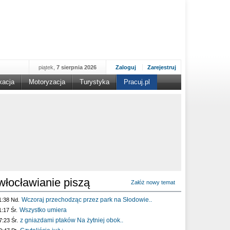
piątek,
7 sierpnia 2026
Zaloguj
Zarejestruj
kacja
Motoryzacja
Turystyka
Pracuj.pl
włocławianie piszą
Załóż nowy temat
Wczoraj przechodząc przez park na Słodowie..
1:38 Nd.
Wszystko umiera
1:17 Śr.
z gniazdami ptaków Na żytniej obok..
7:23 Śr.