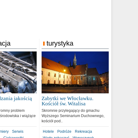
acja
turystyka
zania jakością
Zabytki we Włocławku.
9
Kościół św. Witalisa
romny problem
Skromnie przylegający do gmachu
środowiska i wiążące
Wyższego Seminarium Duchownego,
kościół pod..
miery
Serwis
Hotele
Podróże
Rekreacja