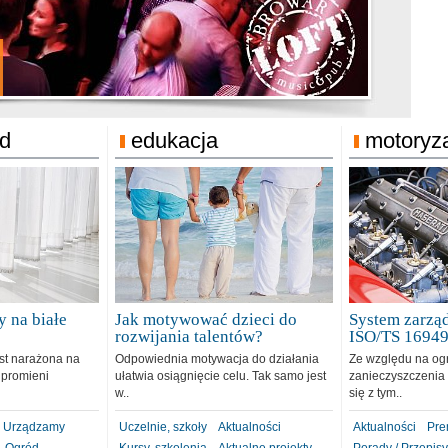
jonat Michelin
rodzie 31.12.2018
ód
edukacja
motoryz
 na białe
Jak motywować dzieci do
System zarząd
rozwijania talentów?
ISO/TS 1694
est narażona na
Odpowiednia motywacja do działania
Ze względu na og
 promieni
ułatwia osiągnięcie celu. Tak samo jest
zanieczyszczenia 
w..
się z tym..
Urządzamy
Uczelnie, szkoły
Aktualności
Aktualności
Pre