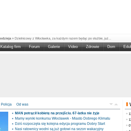
odzieja
»
Dzielnicowy z Włocławka, za każdym razem będąc po służbie, już...
Katalog firm
Forum
Galerie
Video
Zdrowie
Dom
Edu
W w NGO'
»
Ruszył nabór w konkursie „Wsparcie Organizacji Wolontariatu w NGO –
rześciu
»
Sika Poland rozpoczęła budowę swojej nowej fabryki w Brześciu
e
»
Policjanci wyjaśniają dokładne okoliczności tragicznego w skutkach...
blaskiem
»
Kujawsko-Pomorska Organizacja Turystyczna wraz z partnerami
du Pracy
»
Szukasz pracy, zajęcia dorywczego, czy może chcesz całkowicie
zieja
»
Policjanci zatrzymali 40–latka, który na terenie powiatu włocławskiego...
mochód
»
Mundurowi z Topólki zatrzymali 66-letniego mężczyznę, podejrzanego o...
Policja
Od was
ontach
»
Od czerwca rozpoczął się nowy okres świadczeniowy 800 plus, który
MAN potrącił kobietę na przejściu. 67-latka nie żyje
1
drogach
»
Policjanci ruchu drogowego przeprowadzili na drogach Włocławka i
Mamy wyniki konkursu Włocławek - Miasto Dobrego Klimatu
1
Dziś rozpoczęła się kolejna edycja programu Dobry Start
0
Nasi ratownicy wodni są już gotowi na sezon wakacyjny