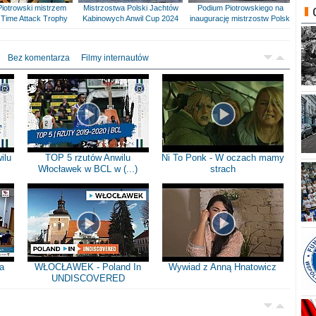
Piotrowski mistrzem
Mistrzostwa Polski Jachtów
Podium Piotrowskiego na
Time Attack Trophy
Kabinowych Anwil Cup 2024
inaugurację mistrzostw Polski
Bez komentarza
Filmy internautów
ilu
TOP 5 rzutów Anwilu
Ni To Ponk - W oczach mamy
Włocławek w BCL w (...)
strach
a
WŁOCŁAWEK - Poland In
Wywiad z Anną Hnatowicz
UNDISCOVERED