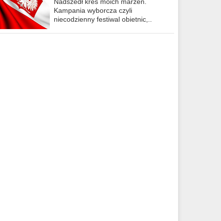
Nadszedł kres moich marzeń.
Kampania wyborcza czyli
niecodzienny festiwal obietnic,..