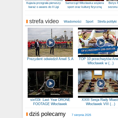
Kujavia przegrała pierwszy
Samorząd Włocławka wspiera
Borys 
baraż o awans do II Ligi
sport oraz kulturę fizyczną
sezonu 
strefa video
Wiadomości
Sport
Strefa polityki
Prezydent odwiedził Anwil S.A
TOP 10 przechwytów Anw
Włocławek w (...)
sixf33t .Last Year DRONE
XXIII Sesja Rady Miast
FOOTAGE Włocławek
Włocławek VIII (...)
dziś polecamy
7 sierpnia 2026