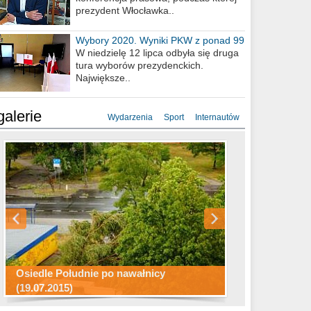
prezydent Włocławka..
Wybory 2020. Wyniki PKW z ponad 99
procent obwodów
W niedzielę 12 lipca odbyła się druga
tura wyborów prezydenckich.
Największe..
galerie
Wydarzenia
Sport
Internautów
Konkurs fotograficzny "Co to za
Miasto kładzie się do snu .
miejsca"
Ścieżka rowerowa w naszym mieście
Osiedle Południe po nawałnicy
(19.07.2015)
Wizytówka Włocławka
polowanie wigilijne 2014