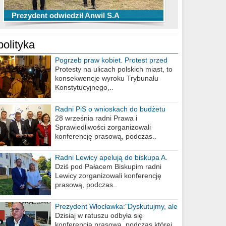
TOP 10 przechwytów Anwilu Włocławek
TOP 5 rzutów Anwilu Włocławek w BCL
Prezydent odwiedził Anwil S.A
w EBL w sezonie 2019/2020
w sezonie 2019/2020
polityka
Pogrzeb praw kobiet. Protest przed
biurem poselskim PiS
Protesty na ulicach polskich miast, to
konsekwencje wyroku Trybunału
Konstytucyjnego,..
Radni PiS o wnioskach do budżetu
miasta na 2021 rok
28 września radni Prawa i
Sprawiedliwości zorganizowali
konferencję prasową, podczas..
Radni Lewicy apelują do biskupa A.
Wiesława Meringa
Dziś pod Pałacem Biskupim radni
Lewicy zorganizowali konferencję
prasową, podczas..
Prezydent Włocławka:"Dyskutujmy, ale
nie obrażajmy się”
Dzisiaj w ratuszu odbyła się
konferencja prasowa, podczas której