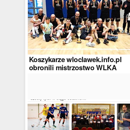
Koszykarze
wloclawek.info.pl
obronili mistrzostwo WLKA
Koszykarze naszego portalu wywalczyli mistrzostwo
dwudziestej drugiej edycji Włocławskiej Ligi Koszyków
Amatorskiej. W finałowym dwumeczu wloclawek.info.p
pokonał Autoserwis Radek/Open Partner i wywalczył
szósty tytuł w ciągu ostatnich..