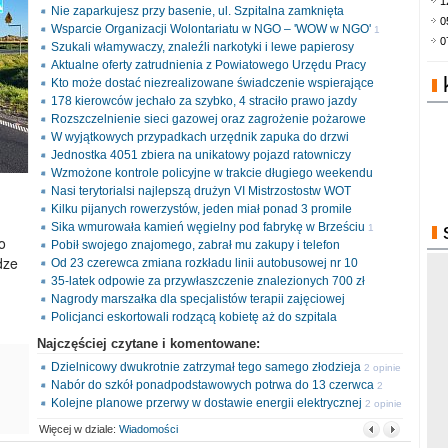
1
Nie zaparkujesz przy basenie, ul. Szpitalna zamknięta
0
Wsparcie Organizacji Wolontariatu w NGO – 'WOW w NGO'
1
0
Szukali włamywaczy, znaleźli narkotyki i lewe papierosy
opinia
Aktualne oferty zatrudnienia z Powiatowego Urzędu Pracy
Kto może dostać niezrealizowane świadczenie wspierające
178 kierowców jechało za szybko, 4 straciło prawo jazdy
Rozszczelnienie sieci gazowej oraz zagrożenie pożarowe
W wyjątkowych przypadkach urzędnik zapuka do drzwi
Jednostka 4051 zbiera na unikatowy pojazd ratowniczy
Wzmożone kontrole policyjne w trakcie długiego weekendu
Nasi terytorialsi najlepszą drużyn VI Mistrzostostw WOT
Kilku pijanych rowerzystów, jeden miał ponad 3 promile
Sika wmurowała kamień węgielny pod fabrykę w Brześciu
1
o
Pobił swojego znajomego, zabrał mu zakupy i telefon
opinia
dze
Od 23 czerewca zmiana rozkładu linii autobusowej nr 10
35-latek odpowie za przywłaszczenie znalezionych 700 zł
Nagrody marszałka dla specjalistów terapii zajęciowej
Policjanci eskortowali rodzącą kobietę aż do szpitala
Najczęściej czytane i komentowane:
Dzielnicowy dwukrotnie zatrzymał tego samego złodzieja
2 opinie
Nabór do szkół ponadpodstawowych potrwa do 13 czerwca
2
Kolejne planowe przerwy w dostawie energii elektrycznej
opinie
2 opinie
Więcej w dziale:
Wiadomości