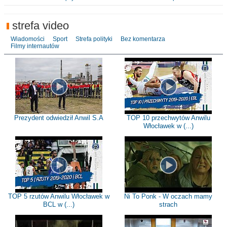
strefa video
Wiadomości
Sport
Strefa polityki
Bez komentarza
Filmy internautów
Prezydent odwiedził Anwil S.A
TOP 10 przechwytów Anwilu
Włocławek w (...)
TOP 5 rzutów Anwilu Włocławek w
Ni To Ponk - W oczach mamy
BCL w (...)
strach