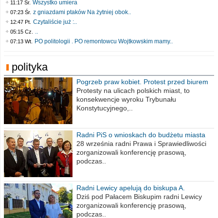
Wszystko umiera
11:17 Śr.
z gniazdami ptaków Na żytniej obok..
07:23 Śr.
Czytaliście już :..
12:47 Pt.
..
05:15 Cz.
PO politologii . PO remontowcu Wojtkowskim mamy..
07:13 Wt.
polityka
Pogrzeb praw kobiet. Protest przed biurem
poselskim PiS
Protesty na ulicach polskich miast, to
konsekwencje wyroku Trybunału
Konstytucyjnego,..
Radni PiS o wnioskach do budżetu miasta
na 2021 rok
28 września radni Prawa i Sprawiedliwości
zorganizowali konferencję prasową,
podczas..
Radni Lewicy apelują do biskupa A.
Wiesława Meringa
Dziś pod Pałacem Biskupim radni Lewicy
zorganizowali konferencję prasową,
podczas..