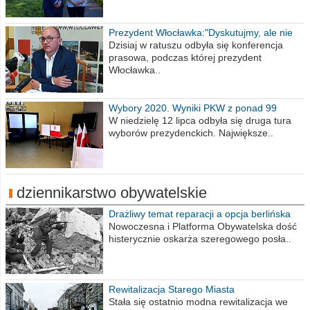
Prezydent Włocławka:"Dyskutujmy, ale nie
obrażajmy się”
Dzisiaj w ratuszu odbyła się konferencja
prasowa, podczas której prezydent
Włocławka..
Wybory 2020. Wyniki PKW z ponad 99
procent obwodów
W niedzielę 12 lipca odbyła się druga tura
wyborów prezydenckich. Największe..
dziennikarstwo obywatelskie
Drażliwy temat reparacji a opcja berlińska
Nowoczesna i Platforma Obywatelska dość
histerycznie oskarża szeregowego posła..
Rewitalizacja Starego Miasta
Stała się ostatnio modna rewitalizacja we