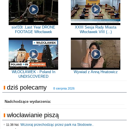
sixf33t .Last Year DRONE
XXIII Sesja Rady Miasta
FOOTAGE Włocławek
Włocławek VIII (...)
WŁOCŁAWEK - Poland In
Wywiad z Anną Hnatowicz
UNDISCOVERED
dziś polecamy
8 sierpnia 2026
Nadchodzące wydarzenia:
włocławianie piszą
Wczoraj przechodząc przez park na Słodowie..
11:38 Nd.