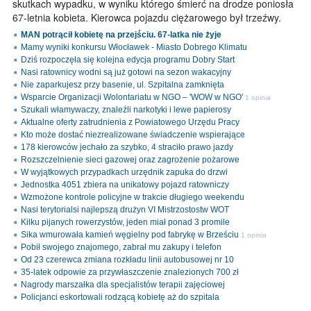
skutkach wypadku, w wyniku którego śmierć na drodze poniosła
67-letnia kobieta. Kierowca pojazdu ciężarowego był trzeźwy.
MAN potrącił kobietę na przejściu. 67-latka nie żyje
Mamy wyniki konkursu Włocławek - Miasto Dobrego Klimatu
Dziś rozpoczęła się kolejna edycja programu Dobry Start
Nasi ratownicy wodni są już gotowi na sezon wakacyjny
Nie zaparkujesz przy basenie, ul. Szpitalna zamknięta
Wsparcie Organizacji Wolontariatu w NGO – 'WOW w NGO'
1 opinia
Szukali włamywaczy, znaleźli narkotyki i lewe papierosy
Aktualne oferty zatrudnienia z Powiatowego Urzędu Pracy
Kto może dostać niezrealizowane świadczenie wspierające
178 kierowców jechało za szybko, 4 straciło prawo jazdy
Rozszczelnienie sieci gazowej oraz zagrożenie pożarowe
W wyjątkowych przypadkach urzędnik zapuka do drzwi
Jednostka 4051 zbiera na unikatowy pojazd ratowniczy
Wzmożone kontrole policyjne w trakcie długiego weekendu
Nasi terytorialsi najlepszą drużyn VI Mistrzostostw WOT
Kilku pijanych rowerzystów, jeden miał ponad 3 promile
Sika wmurowała kamień węgielny pod fabrykę w Brześciu
1 opinia
Pobił swojego znajomego, zabrał mu zakupy i telefon
Od 23 czerewca zmiana rozkładu linii autobusowej nr 10
35-latek odpowie za przywłaszczenie znalezionych 700 zł
Nagrody marszałka dla specjalistów terapii zajęciowej
Policjanci eskortowali rodzącą kobietę aż do szpitala