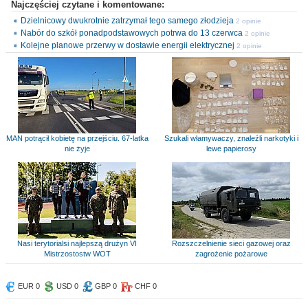
Najczęściej czytane i komentowane:
Dzielnicowy dwukrotnie zatrzymał tego samego złodzieja
2 opinie
Nabór do szkół ponadpodstawowych potrwa do 13 czerwca
2 opinie
Kolejne planowe przerwy w dostawie energii elektrycznej
2 opinie
MAN potrącił kobietę na przejściu. 67-latka
Szukali włamywaczy, znaleźli narkotyki i
nie żyje
lewe papierosy
Nasi terytorialsi najlepszą drużyn VI
Rozszczelnienie sieci gazowej oraz
Mistrzostostw WOT
zagrożenie pożarowe
EUR 0
USD 0
GBP 0
CHF 0