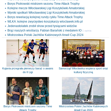
Borys Piotrowski mistrzem sezonu Time Attack Trophy
Kolejne mecze Włocławskiej Ligi Koszykówki Amatorskiej
Wyniki spotkań Włocławskiej Ligi Koszykówki Amatorskiej
Borys rewelacją kolejnej rundy cyklu Time Attack Trophy
WLKA: kolejne zwycięstwo koszykarzy wloclawek.info.pl
Jedenastolatek zrobił show przed tysiącami widzów
Brąz naszych wioślarzy. Fabian Barański z medalem IO
1 opinia
Mistrzostwa Polski Jachtów Kabinowych Anwil Cup 2024
Kujavia przegrała pierwszy baraż o awans
Samorząd Włocławka wspiera sport oraz
do II Ligi
kulturę fizyczną
Borys Piotrowski mistrzem sezonu Time
Mistrzostwa Polski Jachtów Kabinowych
Attack Trophy
Anwil Cup 2024