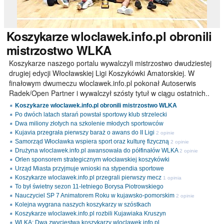
Koszykarze
wloclawek.info.pl obronili
mistrzostwo WLKA
Koszykarze naszego portalu wywalczyli mistrzostwo dwudziestej
drugiej edycji Włocławskiej Ligi Koszykówki Amatorskiej. W
finałowym dwumeczu wloclawek.info.pl pokonał Autoserwis
Radek/Open Partner i wywalczył szósty tytuł w ciągu ostatnich..
Koszykarze wloclawek.info.pl obronili mistrzostwo WLKA
Po dwóch latach starań powstał sportowy klub strzelecki
Dwa miliony złotych na szkolenie młodych sportowców
Kujavia przegrała pierwszy baraż o awans do II Ligi
2 opinie
Samorząd Włocławka wspiera sport oraz kulturę fizyczną
2 opinie
Drużyna wloclawek.info.pl awansowała do półfinałów WLKA
2 opinie
Orlen sponsorem strategicznym włocławskiej koszykówki
Urząd Miasta przyjmuje wnioski na stypendia sportowe
Koszykarze wloclawek.info.pl przegrali pierwszy mecz
1 opinia
To był świetny sezon 11-letniego Borysa Piotrowskiego
Nauczyciel SP 7 Animatorem Roku w kujawsko-pomorskim
2 opinie
Kolejna wygrana naszych koszykarzy w szóstkach
Koszykarze wloclawek.info.pl rozbili Kujawiaka Kruszyn
WLKA: Dwa zwycięstwa koszykarzy wloclawek.info.pl