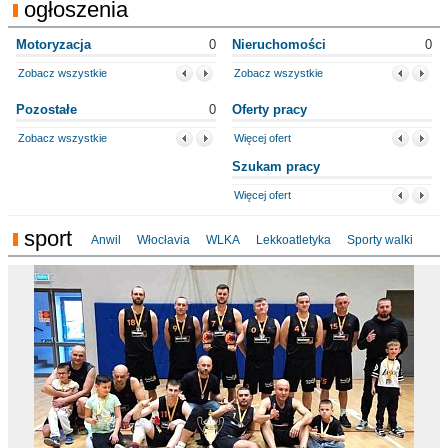
ogłoszenia
Motoryzacja
0
Nieruchomości
0
Zobacz wszystkie
Zobacz wszystkie
Pozostałe
0
Oferty pracy
Zobacz wszystkie
Więcej ofert
Szukam pracy
Więcej ofert
sport
Anwil
Włocłavia
WLKA
Lekkoatletyka
Sporty walki