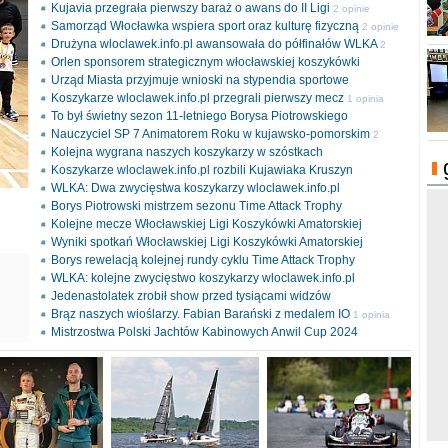
Kujavia przegrała pierwszy baraż o awans do II Ligi
2 opinie
Samorząd Włocławka wspiera sport oraz kulturę fizyczną
2 opinie
Drużyna wloclawek.info.pl awansowała do półfinałów WLKA
2
Orlen sponsorem strategicznym włocławskiej koszykówki
opinie
Urząd Miasta przyjmuje wnioski na stypendia sportowe
Koszykarze wloclawek.info.pl przegrali pierwszy mecz
1 opinia
To był świetny sezon 11-letniego Borysa Piotrowskiego
Nauczyciel SP 7 Animatorem Roku w kujawsko-pomorskim
2
Kolejna wygrana naszych koszykarzy w szóstkach
opinie
Koszykarze wloclawek.info.pl rozbili Kujawiaka Kruszyn
WLKA: Dwa zwycięstwa koszykarzy wloclawek.info.pl
Borys Piotrowski mistrzem sezonu Time Attack Trophy
Kolejne mecze Włocławskiej Ligi Koszykówki Amatorskiej
Wyniki spotkań Włocławskiej Ligi Koszykówki Amatorskiej
Borys rewelacją kolejnej rundy cyklu Time Attack Trophy
ki
WLKA: kolejne zwycięstwo koszykarzy wloclawek.info.pl
l
Jedenastolatek zrobił show przed tysiącami widzów
Brąz naszych wioślarzy. Fabian Barański z medalem IO
1 opinia
Mistrzostwa Polski Jachtów Kabinowych Anwil Cup 2024