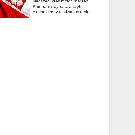
Nadszedł kres moich marzeń.
Kampania wyborcza czyli
niecodzienny festiwal obietnic,..