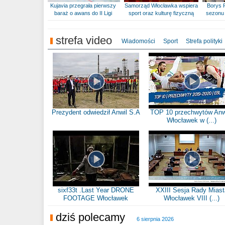
Kujavia przegrała pierwszy
Samorząd Włocławka wspiera
Borys 
baraż o awans do II Ligi
sport oraz kulturę fizyczną
sezonu 
strefa video
Wiadomości
Sport
Strefa polityki
Prezydent odwiedził Anwil S.A
TOP 10 przechwytów Anw
Włocławek w (...)
sixf33t .Last Year DRONE
XXIII Sesja Rady Miast
FOOTAGE Włocławek
Włocławek VIII (...)
dziś polecamy
6 sierpnia 2026