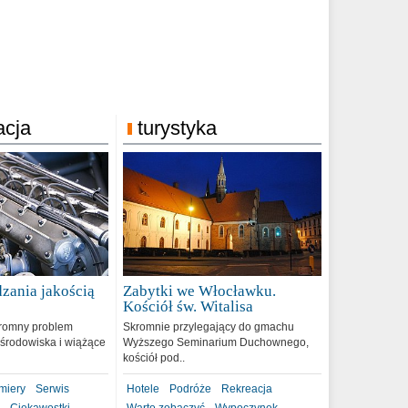
acja
turystyka
zania jakością
Zabytki we Włocławku.
9
Kościół św. Witalisa
romny problem
Skromnie przylegający do gmachu
środowiska i wiążące
Wyższego Seminarium Duchownego,
kościół pod..
miery
Serwis
Hotele
Podróże
Rekreacja