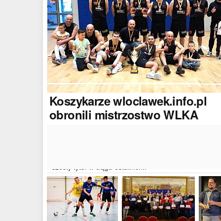
Koszykarze
wloclawek.info.pl
obronili mistrzostwo WLKA
Koszykarze naszego portalu wywalczyli mistrzostwo
dwudziestej drugiej edycji Włocławskiej Ligi Koszyków
Amatorskiej. W finałowym dwumeczu wloclawek.info.p
pokonał Autoserwis Radek/Open Partner i wywalczył
szósty tytuł w ciągu ostatnich..