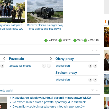
rytorialsi najlepszą
Rozszczelnienie sieci gazowej
I Mistrzostostw WOT
oraz zagrożenie pożarowe
WIG30
WIG20
WIG
mWIG40
0
Pozostałe
0
Oferty pracy
Zobacz wszystkie
Więcej ofert
Szukam pracy
Więcej ofert
orty walki
Koszykarze wloclawek.info.pl obronili mistrzostwo WLKA
Po dwóch latach starań powstał sportowy klub strzelecki
Dwa miliony złotych na szkolenie młodych sportowców