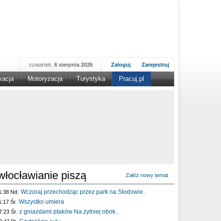
czwartek,
6 sierpnia 2026
Zaloguj
Zarejestruj
kacja
Motoryzacja
Turystyka
Pracuj.pl
włocławianie piszą
Załóż nowy temat
Wczoraj przechodząc przez park na Słodowie..
1:38 Nd.
Wszystko umiera
1:17 Śr.
z gniazdami ptaków Na żytniej obok..
7:23 Śr.