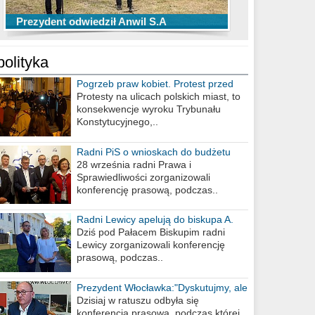
TOP 10 przechwytów Anwilu Włocławek
TOP 5 rzutów Anwilu Włocławek w BCL
Prezydent odwiedził Anwil S.A
w EBL w sezonie 2019/2020
w sezonie 2019/2020
polityka
Pogrzeb praw kobiet. Protest przed
biurem poselskim PiS
Protesty na ulicach polskich miast, to
konsekwencje wyroku Trybunału
Konstytucyjnego,..
Radni PiS o wnioskach do budżetu
miasta na 2021 rok
28 września radni Prawa i
Sprawiedliwości zorganizowali
konferencję prasową, podczas..
Radni Lewicy apelują do biskupa A.
Wiesława Meringa
Dziś pod Pałacem Biskupim radni
Lewicy zorganizowali konferencję
prasową, podczas..
Prezydent Włocławka:"Dyskutujmy, ale
nie obrażajmy się”
Dzisiaj w ratuszu odbyła się
konferencja prasowa, podczas której