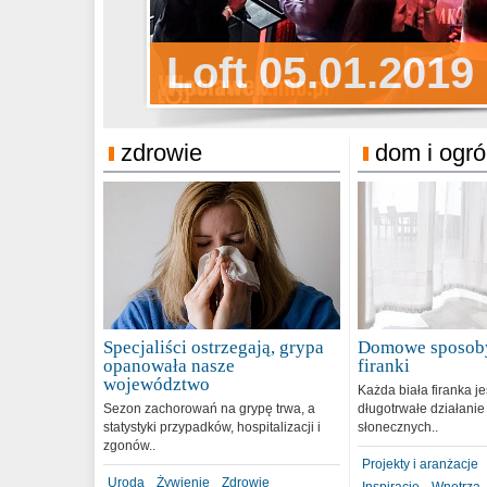
Sylwester Pens
Loft 05.01.2019
Sylwester Podg
31.12.2018
zdrowie
dom i ogr
Specjaliści ostrzegają, grypa
Domowe sposoby
opanowała nasze
firanki
województwo
Każda biała firanka j
Sezon zachorowań na grypę trwa, a
długotrwałe działanie
statystyki przypadków, hospitalizacji i
słonecznych..
zgonów..
Projekty i aranżacje
Uroda
Żywienie
Zdrowie