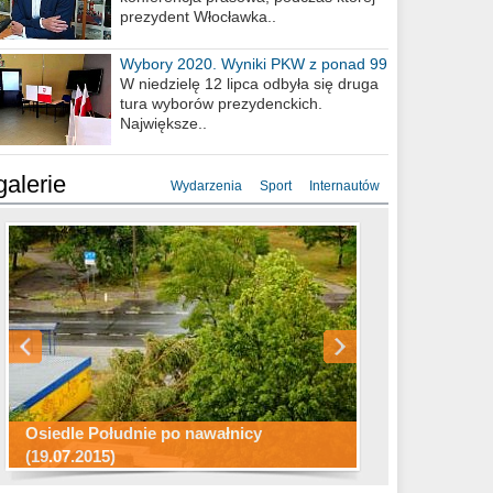
prezydent Włocławka..
Wybory 2020. Wyniki PKW z ponad 99
procent obwodów
W niedzielę 12 lipca odbyła się druga
tura wyborów prezydenckich.
Największe..
galerie
Wydarzenia
Sport
Internautów
Konkurs fotograficzny "Co to za
Miasto kładzie się do snu .
miejsca"
Ścieżka rowerowa w naszym mieście
Osiedle Południe po nawałnicy
(19.07.2015)
Wizytówka Włocławka
polowanie wigilijne 2014