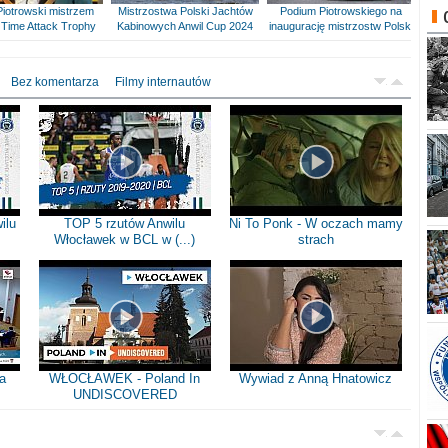
Piotrowski mistrzem
Mistrzostwa Polski Jachtów
Podium Piotrowskiego na
Time Attack Trophy
Kabinowych Anwil Cup 2024
inaugurację mistrzostw Polski
Bez komentarza
Filmy internautów
ilu
TOP 5 rzutów Anwilu
Ni To Ponk - W oczach mamy
Włocławek w BCL w (...)
strach
a
WŁOCŁAWEK - Poland In
Wywiad z Anną Hnatowicz
UNDISCOVERED