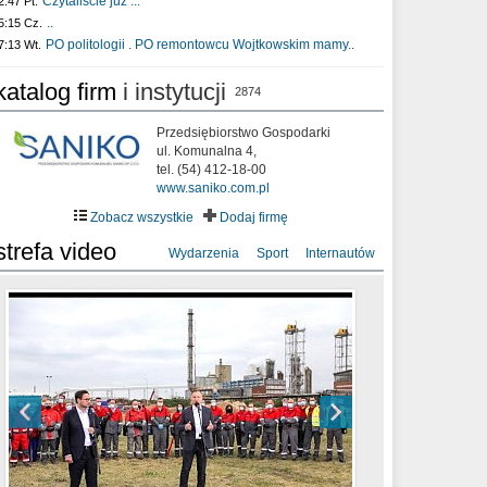
Czytaliście już :..
2:47 Pt.
..
5:15 Cz.
PO politologii . PO remontowcu Wojtkowskim mamy..
7:13 Wt.
katalog firm
i instytucji
2874
Przedsiębiorstwo Gospodarki
ul. Komunalna 4,
tel. (54) 412-18-00
www.saniko.com.pl
Zobacz wszystkie
Dodaj firmę
strefa video
Wydarzenia
Sport
Internautów
sixf33t .Last Year DRONE FOOTAGE
XXIII Sesja Rady Miasta Włocławek VIII
Ni To Ponk - W oczach mamy strach
Włocławek
kadencji w dniu 09.06.2020 r.