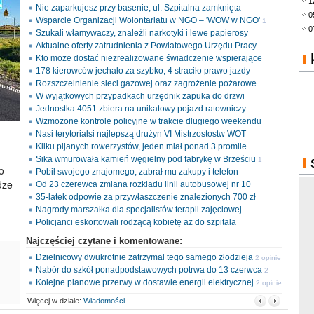
1
Nie zaparkujesz przy basenie, ul. Szpitalna zamknięta
0
Wsparcie Organizacji Wolontariatu w NGO – 'WOW w NGO'
1
0
Szukali włamywaczy, znaleźli narkotyki i lewe papierosy
opinia
Aktualne oferty zatrudnienia z Powiatowego Urzędu Pracy
Kto może dostać niezrealizowane świadczenie wspierające
178 kierowców jechało za szybko, 4 straciło prawo jazdy
Rozszczelnienie sieci gazowej oraz zagrożenie pożarowe
W wyjątkowych przypadkach urzędnik zapuka do drzwi
Jednostka 4051 zbiera na unikatowy pojazd ratowniczy
Wzmożone kontrole policyjne w trakcie długiego weekendu
Nasi terytorialsi najlepszą drużyn VI Mistrzostostw WOT
Kilku pijanych rowerzystów, jeden miał ponad 3 promile
Sika wmurowała kamień węgielny pod fabrykę w Brześciu
1
o
Pobił swojego znajomego, zabrał mu zakupy i telefon
opinia
dze
Od 23 czerewca zmiana rozkładu linii autobusowej nr 10
35-latek odpowie za przywłaszczenie znalezionych 700 zł
Nagrody marszałka dla specjalistów terapii zajęciowej
Policjanci eskortowali rodzącą kobietę aż do szpitala
Najczęściej czytane i komentowane:
Dzielnicowy dwukrotnie zatrzymał tego samego złodzieja
2 opinie
Nabór do szkół ponadpodstawowych potrwa do 13 czerwca
2
Kolejne planowe przerwy w dostawie energii elektrycznej
opinie
2 opinie
Więcej w dziale:
Wiadomości