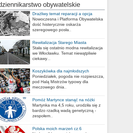
dziennikarstwo obywatelskie
Drażliwy temat reparacji a opcja
berlińska
Nowoczesna i Platforma Obywatelska
dość histerycznie oskarża
szeregowego posła..
Rewitalizacja Starego Miasta
Stała się ostatnio modna rewitalizacja
we Włocławku. Temat niewątpliwie
ciekawy...
Koszykówka dla najmłodszych
Poniedziałek, pogoda nie rozpieszcza,
pod Halą Mistrzów typowy dla
meczowego dnia..
Pomóż Martynce stanąć na nóżki
Martynka ma 4,5 roku, urodziła się z
bardzo rzadką wadą genetyczną -
zespołem..
Polska moich marzeń cz.6