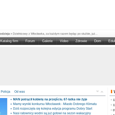
odzieja
»
Dzielnicowy z Włocławka, za każdym razem będąc po służbie, już...
Katalog firm
Forum
Galerie
Video
Zdrowie
Dom
Edu
W w NGO'
»
Ruszył nabór w konkursie „Wsparcie Organizacji Wolontariatu w NGO –
rześciu
»
Sika Poland rozpoczęła budowę swojej nowej fabryki w Brześciu
e
»
Policjanci wyjaśniają dokładne okoliczności tragicznego w skutkach...
blaskiem
»
Kujawsko-Pomorska Organizacja Turystyczna wraz z partnerami
du Pracy
»
Szukasz pracy, zajęcia dorywczego, czy może chcesz całkowicie
zieja
»
Policjanci zatrzymali 40–latka, który na terenie powiatu włocławskiego...
mochód
»
Mundurowi z Topólki zatrzymali 66-letniego mężczyznę, podejrzanego o...
Policja
Od was
ontach
»
Od czerwca rozpoczął się nowy okres świadczeniowy 800 plus, który
MAN potrącił kobietę na przejściu. 67-latka nie żyje
1
drogach
»
Policjanci ruchu drogowego przeprowadzili na drogach Włocławka i
Mamy wyniki konkursu Włocławek - Miasto Dobrego Klimatu
1
Dziś rozpoczęła się kolejna edycja programu Dobry Start
0
Nasi ratownicy wodni są już gotowi na sezon wakacyjny