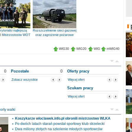
rytorialsi najlepszą
Rozszczelnienie sieci gazowej
I Mistrzostostw WOT
oraz zagrożenie pożarowe
WIG30
WIG20
WIG
mWIG40
0
Pozostałe
0
Oferty pracy
Zobacz wszystkie
Więcej ofert
Szukam pracy
Więcej ofert
orty walki
Koszykarze wloclawek.info.pl obronili mistrzostwo WLKA
Po dwóch latach starań powstał sportowy klub strzelecki
Dwa miliony złotych na szkolenie młodych sportowców