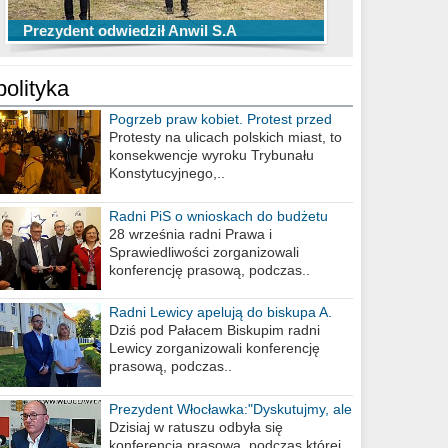
TOP 10 przechwytów Anwilu Włocławek
TOP 5 rzutów Anwilu Włocławek w BCL
Prezydent odwiedził Anwil S.A
w EBL w sezonie 2019/2020
w sezonie 2019/2020
polityka
Pogrzeb praw kobiet. Protest przed
biurem poselskim PiS
Protesty na ulicach polskich miast, to
konsekwencje wyroku Trybunału
Konstytucyjnego,..
Radni PiS o wnioskach do budżetu
miasta na 2021 rok
28 września radni Prawa i
Sprawiedliwości zorganizowali
konferencję prasową, podczas..
Radni Lewicy apelują do biskupa A.
Wiesława Meringa
Dziś pod Pałacem Biskupim radni
Lewicy zorganizowali konferencję
prasową, podczas..
Prezydent Włocławka:"Dyskutujmy, ale
nie obrażajmy się”
Dzisiaj w ratuszu odbyła się
konferencja prasowa, podczas której