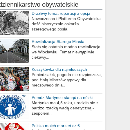
dziennikarstwo obywatelskie
Drażliwy temat reparacji a opcja
berlińska
Nowoczesna i Platforma Obywatelska
dość histerycznie oskarża
szeregowego posła..
Rewitalizacja Starego Miasta
Stała się ostatnio modna rewitalizacja
we Włocławku. Temat niewątpliwie
ciekawy...
Koszykówka dla najmłodszych
Poniedziałek, pogoda nie rozpieszcza,
pod Halą Mistrzów typowy dla
meczowego dnia..
Pomóż Martynce stanąć na nóżki
Martynka ma 4,5 roku, urodziła się z
bardzo rzadką wadą genetyczną -
zespołem..
Polska moich marzeń cz.6