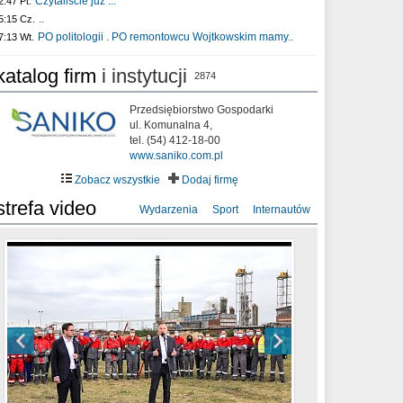
Czytaliście już :..
2:47 Pt.
..
5:15 Cz.
PO politologii . PO remontowcu Wojtkowskim mamy..
7:13 Wt.
katalog firm
i instytucji
2874
Przedsiębiorstwo Gospodarki
ul. Komunalna 4,
tel. (54) 412-18-00
www.saniko.com.pl
Zobacz wszystkie
Dodaj firmę
strefa video
Wydarzenia
Sport
Internautów
sixf33t .Last Year DRONE FOOTAGE
XXIII Sesja Rady Miasta Włocławek VIII
Ni To Ponk - W oczach mamy strach
Włocławek
kadencji w dniu 09.06.2020 r.