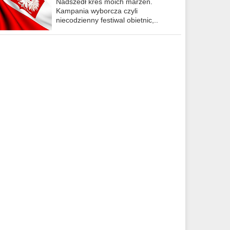
Nadszedł kres moich marzeń.
Kampania wyborcza czyli
niecodzienny festiwal obietnic,..