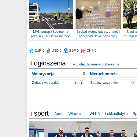
MAN potrącił kobietę na
Szukali włamywaczy, znaleźli
Nasi te
przejściu. 67-latka nie żyje
narkotyki i lewe papierosy
drużyn V
EUR 0
USD 0
GBP 0
CHF 0
ogłoszenia
+ dodaj darmowe ogłoszenie
Motoryzacja
0
Nieruchomości
Zobacz wszystkie
Zobacz wszystkie
sport
Anwil
Włocłavia
WLKA
Lekkoatletyka
Sp