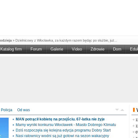
odzieja
»
Dzielnicowy z Włocławka, za każdym razem będąc po służbie, już...
Katalog firm
Forum
Galerie
Video
Zdrowie
Dom
Edu
W w NGO'
»
Ruszył nabór w konkursie „Wsparcie Organizacji Wolontariatu w NGO –
rześciu
»
Sika Poland rozpoczęła budowę swojej nowej fabryki w Brześciu
e
»
Policjanci wyjaśniają dokładne okoliczności tragicznego w skutkach...
blaskiem
»
Kujawsko-Pomorska Organizacja Turystyczna wraz z partnerami
du Pracy
»
Szukasz pracy, zajęcia dorywczego, czy może chcesz całkowicie
zieja
»
Policjanci zatrzymali 40–latka, który na terenie powiatu włocławskiego...
mochód
»
Mundurowi z Topólki zatrzymali 66-letniego mężczyznę, podejrzanego o...
Policja
Od was
ontach
»
Od czerwca rozpoczął się nowy okres świadczeniowy 800 plus, który
MAN potrącił kobietę na przejściu. 67-latka nie żyje
1
drogach
»
Policjanci ruchu drogowego przeprowadzili na drogach Włocławka i
Mamy wyniki konkursu Włocławek - Miasto Dobrego Klimatu
1
Dziś rozpoczęła się kolejna edycja programu Dobry Start
0
Nasi ratownicy wodni są już gotowi na sezon wakacyjny