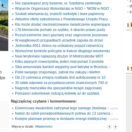
1
Nie zaparkujesz przy basenie, ul. Szpitalna zamknięta
0
Wsparcie Organizacji Wolontariatu w NGO – 'WOW w NGO'
1
0
Szukali włamywaczy, znaleźli narkotyki i lewe papierosy
opinia
Aktualne oferty zatrudnienia z Powiatowego Urzędu Pracy
Kto może dostać niezrealizowane świadczenie wspierające
178 kierowców jechało za szybko, 4 straciło prawo jazdy
Rozszczelnienie sieci gazowej oraz zagrożenie pożarowe
W wyjątkowych przypadkach urzędnik zapuka do drzwi
Jednostka 4051 zbiera na unikatowy pojazd ratowniczy
Wzmożone kontrole policyjne w trakcie długiego weekendu
Nasi terytorialsi najlepszą drużyn VI Mistrzostostw WOT
Kilku pijanych rowerzystów, jeden miał ponad 3 promile
Sika wmurowała kamień węgielny pod fabrykę w Brześciu
1
o
Pobił swojego znajomego, zabrał mu zakupy i telefon
opinia
dze
Od 23 czerewca zmiana rozkładu linii autobusowej nr 10
35-latek odpowie za przywłaszczenie znalezionych 700 zł
Nagrody marszałka dla specjalistów terapii zajęciowej
Policjanci eskortowali rodzącą kobietę aż do szpitala
Najczęściej czytane i komentowane:
Dzielnicowy dwukrotnie zatrzymał tego samego złodzieja
2 opinie
Nabór do szkół ponadpodstawowych potrwa do 13 czerwca
2
Kolejne planowe przerwy w dostawie energii elektrycznej
opinie
2 opinie
Więcej w dziale:
Wiadomości