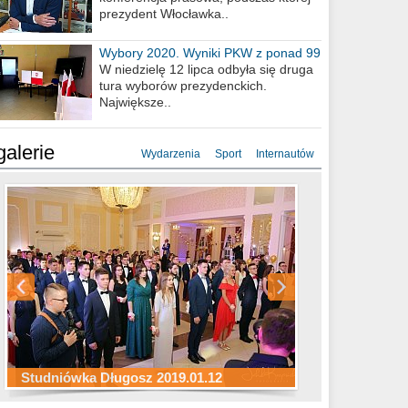
prezydent Włocławka..
Wybory 2020. Wyniki PKW z ponad 99
procent obwodów
W niedzielę 12 lipca odbyła się druga
tura wyborów prezydenckich.
Największe..
galerie
Wydarzenia
Sport
Internautów
Studniówka ZS Ekonomicznych
Studniówka Kopernik 2019.01.11
Studniówka LMK 2019.01.05
2019.01.05
Studniówka Długosz 2019.01.12
ZS Budowlanych 2019.01.12
Studniówka LZK 2019.01.11