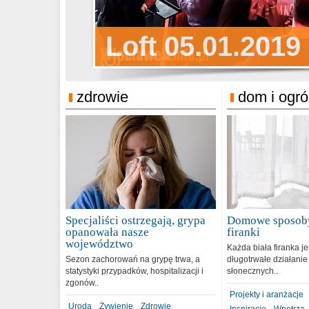
Sylwester Pens
Loft 05.01.2019
Sylwester Podg
31.12.2018
zdrowie
dom i ogr
Specjaliści ostrzegają, grypa
Domowe sposoby
opanowała nasze
firanki
województwo
Każda biała firanka j
Sezon zachorowań na grypę trwa, a
długotrwałe działanie
statystyki przypadków, hospitalizacji i
słonecznych..
zgonów..
Projekty i aranżacje
Uroda
Żywienie
Zdrowie