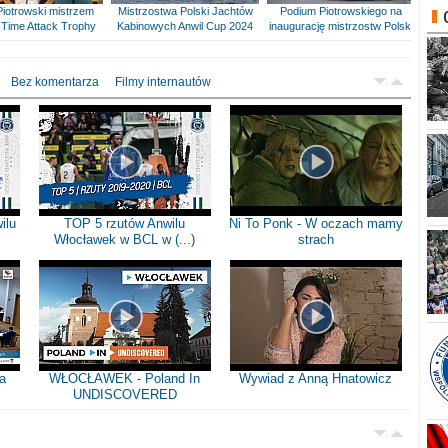
Piotrowski mistrzem
Mistrzostwa Polski Jachtów
Podium Piotrowskiego na
Time Attack Trophy
Kabinowych Anwil Cup 2024
inaugurację mistrzostw Polski
Bez komentarza
Filmy internautów
ilu
TOP 5 rzutów Anwilu
Ni To Ponk - W oczach mamy
Włocławek w BCL w (...)
strach
a
WŁOCŁAWEK - Poland In
Wywiad z Anną Hnatowicz
UNDISCOVERED