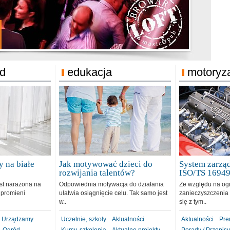
jonat Michelin
rodzie 31.12.2018
ód
edukacja
motoryz
 na białe
Jak motywować dzieci do
System zarząd
rozwijania talentów?
ISO/TS 1694
est narażona na
Odpowiednia motywacja do działania
Ze względu na og
 promieni
ułatwia osiągnięcie celu. Tak samo jest
zanieczyszczenia 
w..
się z tym..
Urządzamy
Uczelnie, szkoły
Aktualności
Aktualności
Pre