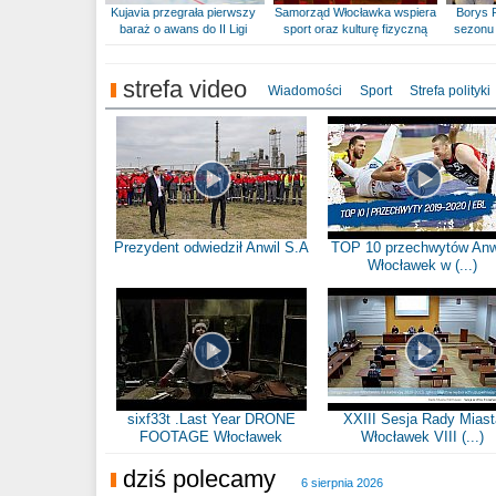
Kujavia przegrała pierwszy
Samorząd Włocławka wspiera
Borys 
baraż o awans do II Ligi
sport oraz kulturę fizyczną
sezonu 
strefa video
Wiadomości
Sport
Strefa polityki
Prezydent odwiedził Anwil S.A
TOP 10 przechwytów Anw
Włocławek w (...)
sixf33t .Last Year DRONE
XXIII Sesja Rady Miast
FOOTAGE Włocławek
Włocławek VIII (...)
dziś polecamy
6 sierpnia 2026