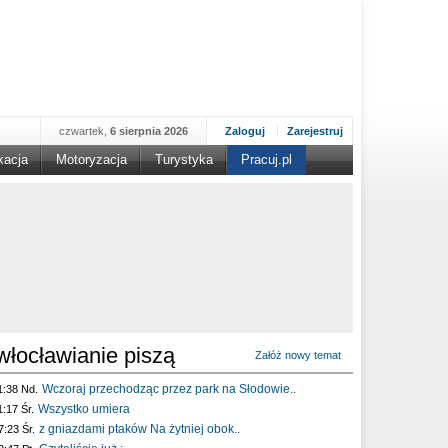
czwartek,
6 sierpnia 2026
Zaloguj
Zarejestruj
kacja
Motoryzacja
Turystyka
Pracuj.pl
włocławianie piszą
Załóż nowy temat
Wczoraj przechodząc przez park na Słodowie..
1:38 Nd.
Wszystko umiera
1:17 Śr.
z gniazdami ptaków Na żytniej obok..
7:23 Śr.