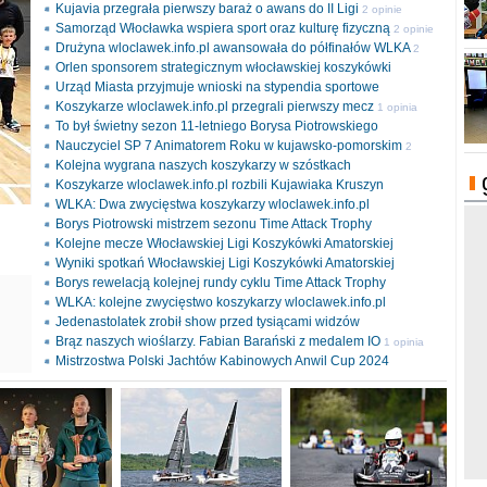
Kujavia przegrała pierwszy baraż o awans do II Ligi
2 opinie
Samorząd Włocławka wspiera sport oraz kulturę fizyczną
2 opinie
Drużyna wloclawek.info.pl awansowała do półfinałów WLKA
2
Orlen sponsorem strategicznym włocławskiej koszykówki
opinie
Urząd Miasta przyjmuje wnioski na stypendia sportowe
Koszykarze wloclawek.info.pl przegrali pierwszy mecz
1 opinia
To był świetny sezon 11-letniego Borysa Piotrowskiego
Nauczyciel SP 7 Animatorem Roku w kujawsko-pomorskim
2
Kolejna wygrana naszych koszykarzy w szóstkach
opinie
Koszykarze wloclawek.info.pl rozbili Kujawiaka Kruszyn
WLKA: Dwa zwycięstwa koszykarzy wloclawek.info.pl
Borys Piotrowski mistrzem sezonu Time Attack Trophy
Kolejne mecze Włocławskiej Ligi Koszykówki Amatorskiej
Wyniki spotkań Włocławskiej Ligi Koszykówki Amatorskiej
Borys rewelacją kolejnej rundy cyklu Time Attack Trophy
ki
WLKA: kolejne zwycięstwo koszykarzy wloclawek.info.pl
l
Jedenastolatek zrobił show przed tysiącami widzów
Brąz naszych wioślarzy. Fabian Barański z medalem IO
1 opinia
Mistrzostwa Polski Jachtów Kabinowych Anwil Cup 2024