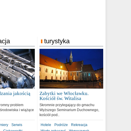
acja
turystyka
zania jakością
Zabytki we Włocławku.
9
Kościół św. Witalisa
romny problem
Skromnie przylegający do gmachu
środowiska i wiążące
Wyższego Seminarium Duchownego,
kościół pod..
miery
Serwis
Hotele
Podróże
Rekreacja