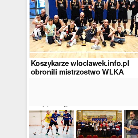
Koszykarze
wloclawek.info.pl
obronili mistrzostwo WLKA
Koszykarze naszego portalu wywalczyli mistrzostwo
dwudziestej drugiej edycji Włocławskiej Ligi Koszyków
Amatorskiej. W finałowym dwumeczu wloclawek.info.p
pokonał Autoserwis Radek/Open Partner i wywalczył
szósty tytuł w ciągu ostatnich..