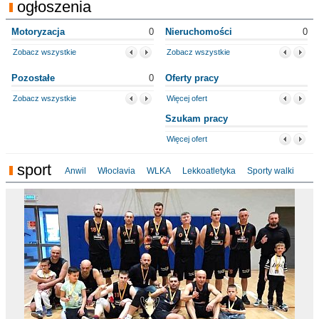
ogłoszenia
Motoryzacja
0
Nieruchomości
0
Zobacz wszystkie
Zobacz wszystkie
Pozostałe
0
Oferty pracy
Zobacz wszystkie
Więcej ofert
Szukam pracy
Więcej ofert
sport
Anwil
Włocłavia
WLKA
Lekkoatletyka
Sporty walki