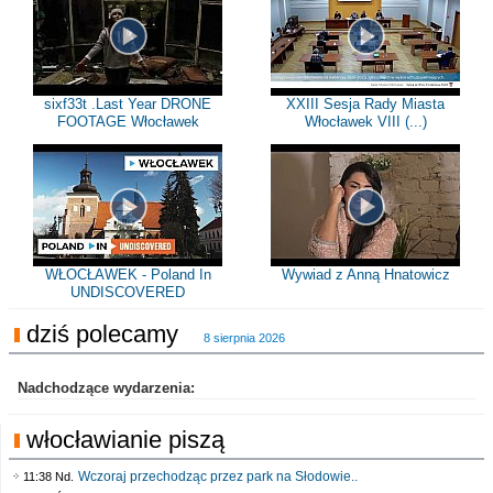
sixf33t .Last Year DRONE
XXIII Sesja Rady Miasta
FOOTAGE Włocławek
Włocławek VIII (...)
WŁOCŁAWEK - Poland In
Wywiad z Anną Hnatowicz
UNDISCOVERED
dziś polecamy
8 sierpnia 2026
Nadchodzące wydarzenia:
włocławianie piszą
Wczoraj przechodząc przez park na Słodowie..
11:38 Nd.