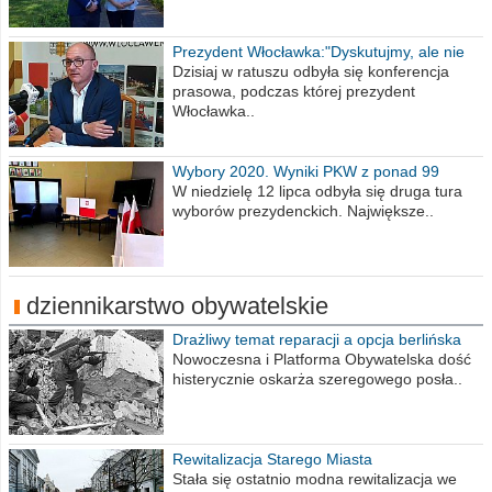
Prezydent Włocławka:"Dyskutujmy, ale nie
obrażajmy się”
Dzisiaj w ratuszu odbyła się konferencja
prasowa, podczas której prezydent
Włocławka..
Wybory 2020. Wyniki PKW z ponad 99
procent obwodów
W niedzielę 12 lipca odbyła się druga tura
wyborów prezydenckich. Największe..
dziennikarstwo obywatelskie
Drażliwy temat reparacji a opcja berlińska
Nowoczesna i Platforma Obywatelska dość
histerycznie oskarża szeregowego posła..
Rewitalizacja Starego Miasta
Stała się ostatnio modna rewitalizacja we