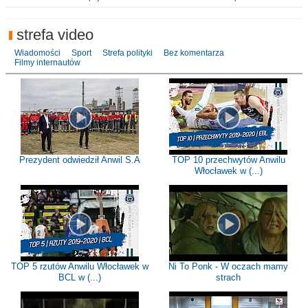
strefa video
Wiadomości
Sport
Strefa polityki
Bez komentarza
Filmy internautów
Prezydent odwiedził Anwil S.A
TOP 10 przechwytów Anwilu
Włocławek w (...)
TOP 5 rzutów Anwilu Włocławek w
Ni To Ponk - W oczach mamy
BCL w (...)
strach