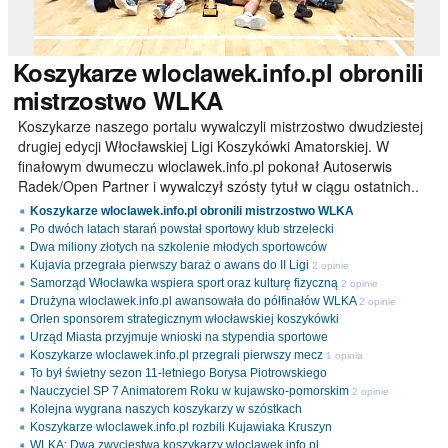
Koszykarze
wloclawek.info.pl obronili
mistrzostwo WLKA
Koszykarze naszego portalu wywalczyli mistrzostwo dwudziestej
drugiej edycji Włocławskiej Ligi Koszykówki Amatorskiej. W
finałowym dwumeczu wloclawek.info.pl pokonał Autoserwis
Radek/Open Partner i wywalczył szósty tytuł w ciągu ostatnich..
Koszykarze wloclawek.info.pl obronili mistrzostwo WLKA
Po dwóch latach starań powstał sportowy klub strzelecki
Dwa miliony złotych na szkolenie młodych sportowców
Kujavia przegrała pierwszy baraż o awans do II Ligi
2 opinie
Samorząd Włocławka wspiera sport oraz kulturę fizyczną
2 opinie
Drużyna wloclawek.info.pl awansowała do półfinałów WLKA
2 opinie
Orlen sponsorem strategicznym włocławskiej koszykówki
Urząd Miasta przyjmuje wnioski na stypendia sportowe
Koszykarze wloclawek.info.pl przegrali pierwszy mecz
1 opinia
To był świetny sezon 11-letniego Borysa Piotrowskiego
Nauczyciel SP 7 Animatorem Roku w kujawsko-pomorskim
2 opinie
Kolejna wygrana naszych koszykarzy w szóstkach
Koszykarze wloclawek.info.pl rozbili Kujawiaka Kruszyn
WLKA: Dwa zwycięstwa koszykarzy wloclawek.info.pl