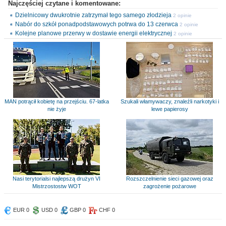
Najczęściej czytane i komentowane:
Dzielnicowy dwukrotnie zatrzymał tego samego złodzieja
2 opinie
Nabór do szkół ponadpodstawowych potrwa do 13 czerwca
2 opinie
Kolejne planowe przerwy w dostawie energii elektrycznej
2 opinie
MAN potrącił kobietę na przejściu. 67-latka
Szukali włamywaczy, znaleźli narkotyki i
nie żyje
lewe papierosy
Nasi terytorialsi najlepszą drużyn VI
Rozszczelnienie sieci gazowej oraz
Mistrzostostw WOT
zagrożenie pożarowe
EUR 0
USD 0
GBP 0
CHF 0