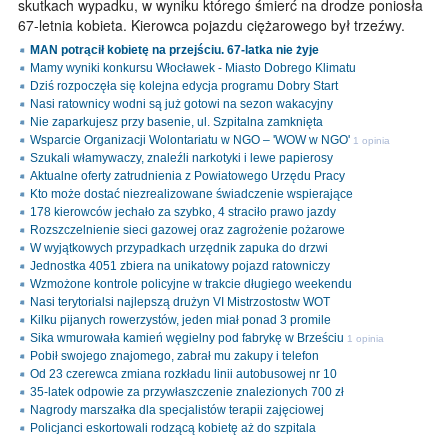
skutkach wypadku, w wyniku którego śmierć na drodze poniosła
67-letnia kobieta. Kierowca pojazdu ciężarowego był trzeźwy.
MAN potrącił kobietę na przejściu. 67-latka nie żyje
Mamy wyniki konkursu Włocławek - Miasto Dobrego Klimatu
Dziś rozpoczęła się kolejna edycja programu Dobry Start
Nasi ratownicy wodni są już gotowi na sezon wakacyjny
Nie zaparkujesz przy basenie, ul. Szpitalna zamknięta
Wsparcie Organizacji Wolontariatu w NGO – 'WOW w NGO'
1 opinia
Szukali włamywaczy, znaleźli narkotyki i lewe papierosy
Aktualne oferty zatrudnienia z Powiatowego Urzędu Pracy
Kto może dostać niezrealizowane świadczenie wspierające
178 kierowców jechało za szybko, 4 straciło prawo jazdy
Rozszczelnienie sieci gazowej oraz zagrożenie pożarowe
W wyjątkowych przypadkach urzędnik zapuka do drzwi
Jednostka 4051 zbiera na unikatowy pojazd ratowniczy
Wzmożone kontrole policyjne w trakcie długiego weekendu
Nasi terytorialsi najlepszą drużyn VI Mistrzostostw WOT
Kilku pijanych rowerzystów, jeden miał ponad 3 promile
Sika wmurowała kamień węgielny pod fabrykę w Brześciu
1 opinia
Pobił swojego znajomego, zabrał mu zakupy i telefon
Od 23 czerewca zmiana rozkładu linii autobusowej nr 10
35-latek odpowie za przywłaszczenie znalezionych 700 zł
Nagrody marszałka dla specjalistów terapii zajęciowej
Policjanci eskortowali rodzącą kobietę aż do szpitala