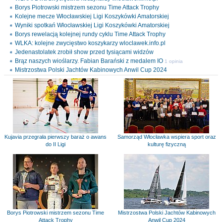
Borys Piotrowski mistrzem sezonu Time Attack Trophy
Kolejne mecze Włocławskiej Ligi Koszykówki Amatorskiej
Wyniki spotkań Włocławskiej Ligi Koszykówki Amatorskiej
Borys rewelacją kolejnej rundy cyklu Time Attack Trophy
WLKA: kolejne zwycięstwo koszykarzy wloclawek.info.pl
Jedenastolatek zrobił show przed tysiącami widzów
Brąz naszych wioślarzy. Fabian Barański z medalem IO
1 opinia
Mistrzostwa Polski Jachtów Kabinowych Anwil Cup 2024
Kujavia przegrała pierwszy baraż o awans
Samorząd Włocławka wspiera sport oraz
do II Ligi
kulturę fizyczną
Borys Piotrowski mistrzem sezonu Time
Mistrzostwa Polski Jachtów Kabinowych
Attack Trophy
Anwil Cup 2024