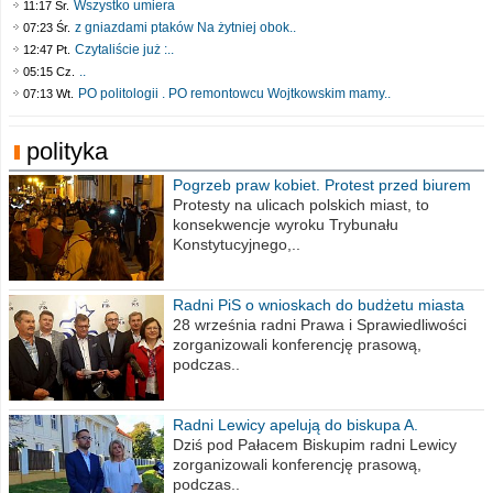
Wszystko umiera
11:17 Śr.
z gniazdami ptaków Na żytniej obok..
07:23 Śr.
Czytaliście już :..
12:47 Pt.
..
05:15 Cz.
PO politologii . PO remontowcu Wojtkowskim mamy..
07:13 Wt.
polityka
Pogrzeb praw kobiet. Protest przed biurem
poselskim PiS
Protesty na ulicach polskich miast, to
konsekwencje wyroku Trybunału
Konstytucyjnego,..
Radni PiS o wnioskach do budżetu miasta
na 2021 rok
28 września radni Prawa i Sprawiedliwości
zorganizowali konferencję prasową,
podczas..
Radni Lewicy apelują do biskupa A.
Wiesława Meringa
Dziś pod Pałacem Biskupim radni Lewicy
zorganizowali konferencję prasową,
podczas..