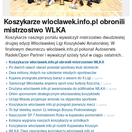
Koszykarze
wloclawek.info.pl obronili
mistrzostwo WLKA
Koszykarze naszego portalu wywalczyli mistrzostwo dwudziestej
drugiej edycji Włocławskiej Ligi Koszykówki Amatorskiej. W
finałowym dwumeczu wloclawek.info.pl pokonał Autoserwis
Radek/Open Partner i wywalczył szósty tytuł w ciągu ostatnich..
Koszykarze wloclawek.info.pl obronili mistrzostwo WLKA
Po dwóch latach starań powstał sportowy klub strzelecki
Dwa miliony złotych na szkolenie młodych sportowców
Kujavia przegrała pierwszy baraż o awans do II Ligi
2 opinie
Samorząd Włocławka wspiera sport oraz kulturę fizyczną
2 opinie
Drużyna wloclawek.info.pl awansowała do półfinałów WLKA
2 opinie
Orlen sponsorem strategicznym włocławskiej koszykówki
Urząd Miasta przyjmuje wnioski na stypendia sportowe
Koszykarze wloclawek.info.pl przegrali pierwszy mecz
1 opinia
To był świetny sezon 11-letniego Borysa Piotrowskiego
Nauczyciel SP 7 Animatorem Roku w kujawsko-pomorskim
2 opinie
Kolejna wygrana naszych koszykarzy w szóstkach
Koszykarze wloclawek.info.pl rozbili Kujawiaka Kruszyn
WLKA: Dwa zwycięstwa koszykarzy wloclawek.info.pl