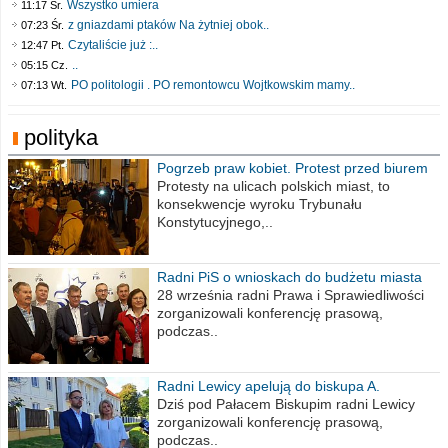
Wszystko umiera
11:17 Śr.
z gniazdami ptaków Na żytniej obok..
07:23 Śr.
Czytaliście już :..
12:47 Pt.
..
05:15 Cz.
PO politologii . PO remontowcu Wojtkowskim mamy..
07:13 Wt.
polityka
Pogrzeb praw kobiet. Protest przed biurem
poselskim PiS
Protesty na ulicach polskich miast, to
konsekwencje wyroku Trybunału
Konstytucyjnego,..
Radni PiS o wnioskach do budżetu miasta
na 2021 rok
28 września radni Prawa i Sprawiedliwości
zorganizowali konferencję prasową,
podczas..
Radni Lewicy apelują do biskupa A.
Wiesława Meringa
Dziś pod Pałacem Biskupim radni Lewicy
zorganizowali konferencję prasową,
podczas..