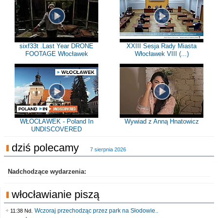
sixf33t .Last Year DRONE
XXIII Sesja Rady Miasta
FOOTAGE Włocławek
Włocławek VIII (...)
WŁOCŁAWEK - Poland In
Wywiad z Anną Hnatowicz
UNDISCOVERED
dziś polecamy
7 sierpnia 2026
Nadchodzące wydarzenia:
włocławianie piszą
Wczoraj przechodząc przez park na Słodowie..
11:38 Nd.