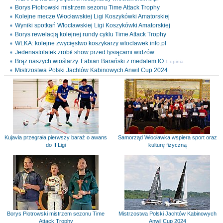
Borys Piotrowski mistrzem sezonu Time Attack Trophy
Kolejne mecze Włocławskiej Ligi Koszykówki Amatorskiej
Wyniki spotkań Włocławskiej Ligi Koszykówki Amatorskiej
Borys rewelacją kolejnej rundy cyklu Time Attack Trophy
WLKA: kolejne zwycięstwo koszykarzy wloclawek.info.pl
Jedenastolatek zrobił show przed tysiącami widzów
Brąz naszych wioślarzy. Fabian Barański z medalem IO
1 opinia
Mistrzostwa Polski Jachtów Kabinowych Anwil Cup 2024
Kujavia przegrała pierwszy baraż o awans
Samorząd Włocławka wspiera sport oraz
do II Ligi
kulturę fizyczną
Borys Piotrowski mistrzem sezonu Time
Mistrzostwa Polski Jachtów Kabinowych
Attack Trophy
Anwil Cup 2024