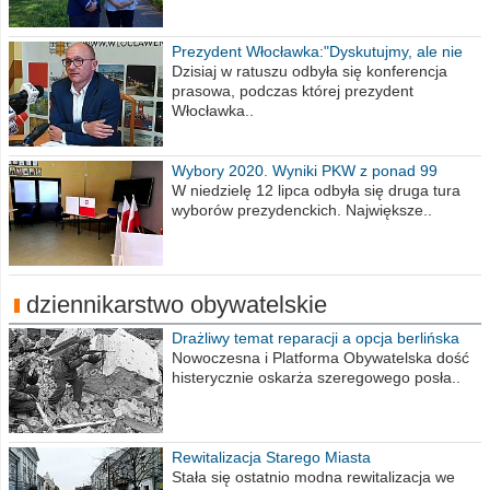
Prezydent Włocławka:"Dyskutujmy, ale nie
obrażajmy się”
Dzisiaj w ratuszu odbyła się konferencja
prasowa, podczas której prezydent
Włocławka..
Wybory 2020. Wyniki PKW z ponad 99
procent obwodów
W niedzielę 12 lipca odbyła się druga tura
wyborów prezydenckich. Największe..
dziennikarstwo obywatelskie
Drażliwy temat reparacji a opcja berlińska
Nowoczesna i Platforma Obywatelska dość
histerycznie oskarża szeregowego posła..
Rewitalizacja Starego Miasta
Stała się ostatnio modna rewitalizacja we