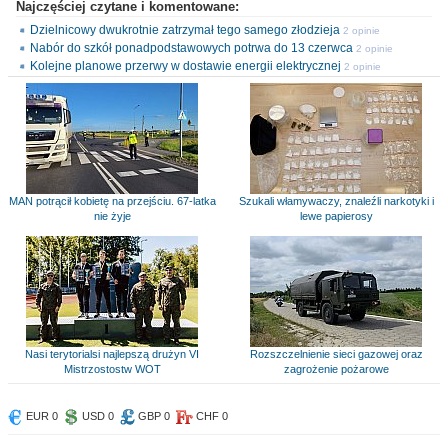
Najczęściej czytane i komentowane:
Dzielnicowy dwukrotnie zatrzymał tego samego złodzieja
2 opinie
Nabór do szkół ponadpodstawowych potrwa do 13 czerwca
2 opinie
Kolejne planowe przerwy w dostawie energii elektrycznej
2 opinie
MAN potrącił kobietę na przejściu. 67-latka
Szukali włamywaczy, znaleźli narkotyki i
nie żyje
lewe papierosy
Nasi terytorialsi najlepszą drużyn VI
Rozszczelnienie sieci gazowej oraz
Mistrzostostw WOT
zagrożenie pożarowe
EUR 0
USD 0
GBP 0
CHF 0