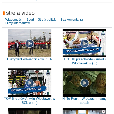
strefa video
Wiadomości
Sport
Strefa polityki
Bez komentarza
Filmy internautów
Prezydent odwiedził Anwil S.A
TOP 10 przechwytów Anwilu
Włocławek w (...)
TOP 5 rzutów Anwilu Włocławek w
Ni To Ponk - W oczach mamy
BCL w (...)
strach