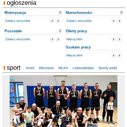
ogłoszenia
Motoryzacja
0
Nieruchomości
0
Zobacz wszystkie
Zobacz wszystkie
Pozostałe
0
Oferty pracy
Zobacz wszystkie
Więcej ofert
Szukam pracy
Więcej ofert
sport
Anwil
Włocłavia
WLKA
Lekkoatletyka
Sporty walki