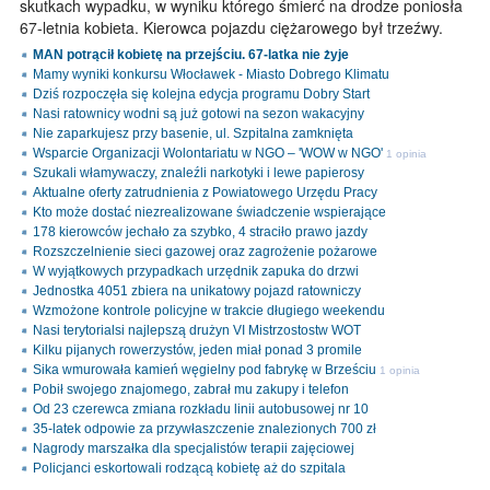
skutkach wypadku, w wyniku którego śmierć na drodze poniosła
67-letnia kobieta. Kierowca pojazdu ciężarowego był trzeźwy.
MAN potrącił kobietę na przejściu. 67-latka nie żyje
Mamy wyniki konkursu Włocławek - Miasto Dobrego Klimatu
Dziś rozpoczęła się kolejna edycja programu Dobry Start
Nasi ratownicy wodni są już gotowi na sezon wakacyjny
Nie zaparkujesz przy basenie, ul. Szpitalna zamknięta
Wsparcie Organizacji Wolontariatu w NGO – 'WOW w NGO'
1 opinia
Szukali włamywaczy, znaleźli narkotyki i lewe papierosy
Aktualne oferty zatrudnienia z Powiatowego Urzędu Pracy
Kto może dostać niezrealizowane świadczenie wspierające
178 kierowców jechało za szybko, 4 straciło prawo jazdy
Rozszczelnienie sieci gazowej oraz zagrożenie pożarowe
W wyjątkowych przypadkach urzędnik zapuka do drzwi
Jednostka 4051 zbiera na unikatowy pojazd ratowniczy
Wzmożone kontrole policyjne w trakcie długiego weekendu
Nasi terytorialsi najlepszą drużyn VI Mistrzostostw WOT
Kilku pijanych rowerzystów, jeden miał ponad 3 promile
Sika wmurowała kamień węgielny pod fabrykę w Brześciu
1 opinia
Pobił swojego znajomego, zabrał mu zakupy i telefon
Od 23 czerewca zmiana rozkładu linii autobusowej nr 10
35-latek odpowie za przywłaszczenie znalezionych 700 zł
Nagrody marszałka dla specjalistów terapii zajęciowej
Policjanci eskortowali rodzącą kobietę aż do szpitala