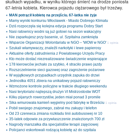
skutkach wypadku, w wyniku którego śmierć na drodze poniosła
67-letnia kobieta. Kierowca pojazdu ciężarowego był trzeźwy.
MAN potrącił kobietę na przejściu. 67-latka nie żyje
Mamy wyniki konkursu Włocławek - Miasto Dobrego Klimatu
Dziś rozpoczęła się kolejna edycja programu Dobry Start
Nasi ratownicy wodni są już gotowi na sezon wakacyjny
Nie zaparkujesz przy basenie, ul. Szpitalna zamknięta
Wsparcie Organizacji Wolontariatu w NGO – 'WOW w NGO'
1 opinia
Szukali włamywaczy, znaleźli narkotyki i lewe papierosy
Aktualne oferty zatrudnienia z Powiatowego Urzędu Pracy
Kto może dostać niezrealizowane świadczenie wspierające
178 kierowców jechało za szybko, 4 straciło prawo jazdy
Rozszczelnienie sieci gazowej oraz zagrożenie pożarowe
W wyjątkowych przypadkach urzędnik zapuka do drzwi
Jednostka 4051 zbiera na unikatowy pojazd ratowniczy
Wzmożone kontrole policyjne w trakcie długiego weekendu
Nasi terytorialsi najlepszą drużyn VI Mistrzostostw WOT
Kilku pijanych rowerzystów, jeden miał ponad 3 promile
Sika wmurowała kamień węgielny pod fabrykę w Brześciu
1 opinia
Pobił swojego znajomego, zabrał mu zakupy i telefon
Od 23 czerewca zmiana rozkładu linii autobusowej nr 10
35-latek odpowie za przywłaszczenie znalezionych 700 zł
Nagrody marszałka dla specjalistów terapii zajęciowej
Policjanci eskortowali rodzącą kobietę aż do szpitala