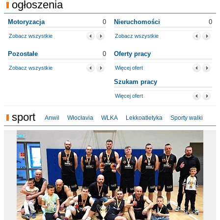
ogłoszenia
Motoryzacja
0
Nieruchomości
0
Zobacz wszystkie
Zobacz wszystkie
Pozostałe
0
Oferty pracy
Zobacz wszystkie
Więcej ofert
Szukam pracy
Więcej ofert
sport
Anwil
Włocłavia
WLKA
Lekkoatletyka
Sporty walki