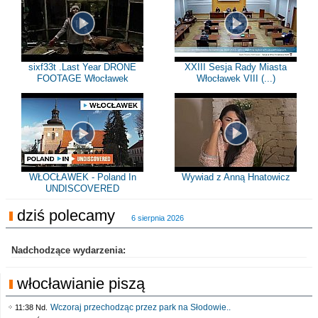
sixf33t .Last Year DRONE
XXIII Sesja Rady Miasta
FOOTAGE Włocławek
Włocławek VIII (...)
WŁOCŁAWEK - Poland In
Wywiad z Anną Hnatowicz
UNDISCOVERED
dziś polecamy
6 sierpnia 2026
Nadchodzące wydarzenia:
włocławianie piszą
Wczoraj przechodząc przez park na Słodowie..
11:38 Nd.