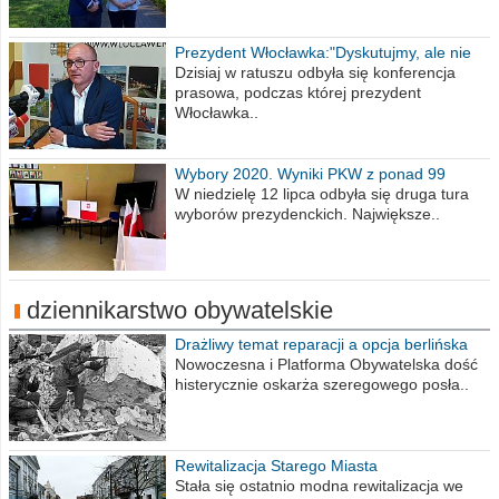
Prezydent Włocławka:"Dyskutujmy, ale nie
obrażajmy się”
Dzisiaj w ratuszu odbyła się konferencja
prasowa, podczas której prezydent
Włocławka..
Wybory 2020. Wyniki PKW z ponad 99
procent obwodów
W niedzielę 12 lipca odbyła się druga tura
wyborów prezydenckich. Największe..
dziennikarstwo obywatelskie
Drażliwy temat reparacji a opcja berlińska
Nowoczesna i Platforma Obywatelska dość
histerycznie oskarża szeregowego posła..
Rewitalizacja Starego Miasta
Stała się ostatnio modna rewitalizacja we