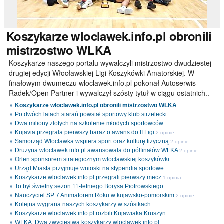
Koszykarze
wloclawek.info.pl obronili
mistrzostwo WLKA
Koszykarze naszego portalu wywalczyli mistrzostwo dwudziestej
drugiej edycji Włocławskiej Ligi Koszykówki Amatorskiej. W
finałowym dwumeczu wloclawek.info.pl pokonał Autoserwis
Radek/Open Partner i wywalczył szósty tytuł w ciągu ostatnich..
Koszykarze wloclawek.info.pl obronili mistrzostwo WLKA
Po dwóch latach starań powstał sportowy klub strzelecki
Dwa miliony złotych na szkolenie młodych sportowców
Kujavia przegrała pierwszy baraż o awans do II Ligi
2 opinie
Samorząd Włocławka wspiera sport oraz kulturę fizyczną
2 opinie
Drużyna wloclawek.info.pl awansowała do półfinałów WLKA
2 opinie
Orlen sponsorem strategicznym włocławskiej koszykówki
Urząd Miasta przyjmuje wnioski na stypendia sportowe
Koszykarze wloclawek.info.pl przegrali pierwszy mecz
1 opinia
To był świetny sezon 11-letniego Borysa Piotrowskiego
Nauczyciel SP 7 Animatorem Roku w kujawsko-pomorskim
2 opinie
Kolejna wygrana naszych koszykarzy w szóstkach
Koszykarze wloclawek.info.pl rozbili Kujawiaka Kruszyn
WLKA: Dwa zwycięstwa koszykarzy wloclawek.info.pl