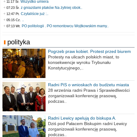
Wszystko umiera
11:17 Śr.
z gniazdami ptaków Na żytniej obok..
07:23 Śr.
Czytaliście już :..
12:47 Pt.
..
05:15 Cz.
PO politologii . PO remontowcu Wojtkowskim mamy..
07:13 Wt.
polityka
Pogrzeb praw kobiet. Protest przed biurem
poselskim PiS
Protesty na ulicach polskich miast, to
konsekwencje wyroku Trybunału
Konstytucyjnego,..
Radni PiS o wnioskach do budżetu miasta
na 2021 rok
28 września radni Prawa i Sprawiedliwości
zorganizowali konferencję prasową,
podczas..
Radni Lewicy apelują do biskupa A.
Wiesława Meringa
Dziś pod Pałacem Biskupim radni Lewicy
zorganizowali konferencję prasową,
podczas..