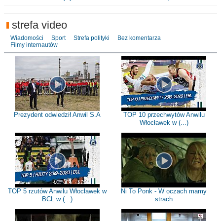
strefa video
Wiadomości
Sport
Strefa polityki
Bez komentarza
Filmy internautów
Prezydent odwiedził Anwil S.A
TOP 10 przechwytów Anwilu
Włocławek w (...)
TOP 5 rzutów Anwilu Włocławek w
Ni To Ponk - W oczach mamy
BCL w (...)
strach