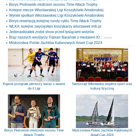
Borys Piotrowski mistrzem sezonu Time Attack Trophy
Kolejne mecze Włocławskiej Ligi Koszykówki Amatorskiej
Wyniki spotkań Włocławskiej Ligi Koszykówki Amatorskiej
Borys rewelacją kolejnej rundy cyklu Time Attack Trophy
WLKA: kolejne zwycięstwo koszykarzy wloclawek.info.pl
Jedenastolatek zrobił show przed tysiącami widzów
Brąz naszych wioślarzy. Fabian Barański z medalem IO
1 opinia
Mistrzostwa Polski Jachtów Kabinowych Anwil Cup 2024
Kujavia przegrała pierwszy baraż o awans
Samorząd Włocławka wspiera sport oraz
do II Ligi
kulturę fizyczną
Borys Piotrowski mistrzem sezonu Time
Mistrzostwa Polski Jachtów Kabinowych
Attack Trophy
Anwil Cup 2024