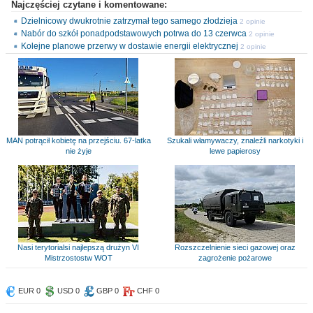
Najczęściej czytane i komentowane:
Dzielnicowy dwukrotnie zatrzymał tego samego złodzieja
2 opinie
Nabór do szkół ponadpodstawowych potrwa do 13 czerwca
2 opinie
Kolejne planowe przerwy w dostawie energii elektrycznej
2 opinie
MAN potrącił kobietę na przejściu. 67-latka
Szukali włamywaczy, znaleźli narkotyki i
nie żyje
lewe papierosy
Nasi terytorialsi najlepszą drużyn VI
Rozszczelnienie sieci gazowej oraz
Mistrzostostw WOT
zagrożenie pożarowe
EUR 0
USD 0
GBP 0
CHF 0