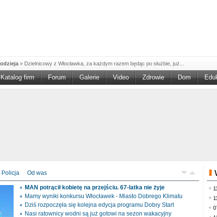
odzieja
»
Dzielnicowy z Włocławka, za każdym razem będąc po służbie, już...
Katalog firm
Forum
Galerie
Video
Zdrowie
Dom
Edu
W w NGO'
»
Ruszył nabór w konkursie „Wsparcie Organizacji Wolontariatu w NGO –
rześciu
»
Sika Poland rozpoczęła budowę swojej nowej fabryki w Brześciu
e
»
Policjanci wyjaśniają dokładne okoliczności tragicznego w skutkach...
blaskiem
»
Kujawsko-Pomorska Organizacja Turystyczna wraz z partnerami
du Pracy
»
Szukasz pracy, zajęcia dorywczego, czy może chcesz całkowicie
zieja
»
Policjanci zatrzymali 40–latka, który na terenie powiatu włocławskiego...
mochód
»
Mundurowi z Topólki zatrzymali 66-letniego mężczyznę, podejrzanego o...
Policja
Od was
ontach
»
Od czerwca rozpoczął się nowy okres świadczeniowy 800 plus, który
MAN potrącił kobietę na przejściu. 67-latka nie żyje
1
drogach
»
Policjanci ruchu drogowego przeprowadzili na drogach Włocławka i
Mamy wyniki konkursu Włocławek - Miasto Dobrego Klimatu
1
Dziś rozpoczęła się kolejna edycja programu Dobry Start
0
Nasi ratownicy wodni są już gotowi na sezon wakacyjny