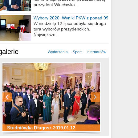
prezydent Włocławka..
Wybory 2020. Wyniki PKW z ponad 99
procent obwodów
W niedzielę 12 lipca odbyła się druga
tura wyborów prezydenckich.
Największe..
galerie
Wydarzenia
Sport
Internautów
Studniówka ZS Ekonomicznych
Studniówka Kopernik 2019.01.11
Studniówka LMK 2019.01.05
2019.01.05
Studniówka Długosz 2019.01.12
ZS Budowlanych 2019.01.12
Studniówka LZK 2019.01.11