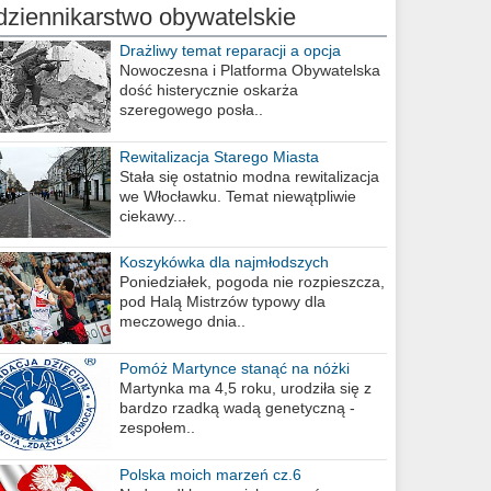
dziennikarstwo obywatelskie
Drażliwy temat reparacji a opcja
berlińska
Nowoczesna i Platforma Obywatelska
dość histerycznie oskarża
szeregowego posła..
Rewitalizacja Starego Miasta
Stała się ostatnio modna rewitalizacja
we Włocławku. Temat niewątpliwie
ciekawy...
Koszykówka dla najmłodszych
Poniedziałek, pogoda nie rozpieszcza,
pod Halą Mistrzów typowy dla
meczowego dnia..
Pomóż Martynce stanąć na nóżki
Martynka ma 4,5 roku, urodziła się z
bardzo rzadką wadą genetyczną -
zespołem..
Polska moich marzeń cz.6