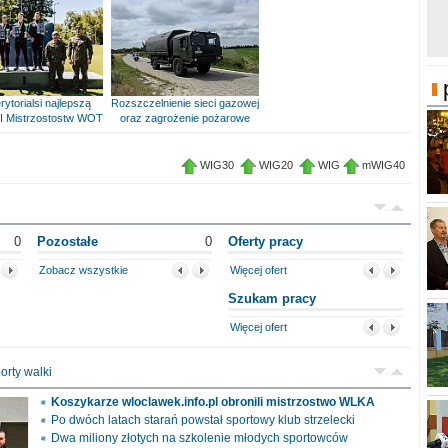
rytorialsi najlepszą
Rozszczelnienie sieci gazowej
I Mistrzostostw WOT
oraz zagrożenie pożarowe
WIG30
WIG20
WIG
mWIG40
0
Pozostałe
0
Oferty pracy
Zobacz wszystkie
Więcej ofert
Szukam pracy
Więcej ofert
orty walki
Koszykarze wloclawek.info.pl obronili mistrzostwo WLKA
Po dwóch latach starań powstał sportowy klub strzelecki
Dwa miliony złotych na szkolenie młodych sportowców