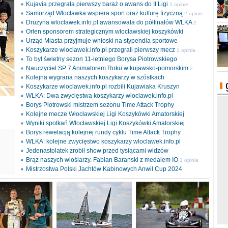
Kujavia przegrała pierwszy baraż o awans do II Ligi
2 opinie
Samorząd Włocławka wspiera sport oraz kulturę fizyczną
2 opinie
Drużyna wloclawek.info.pl awansowała do półfinałów WLKA
2
Orlen sponsorem strategicznym włocławskiej koszykówki
opinie
Urząd Miasta przyjmuje wnioski na stypendia sportowe
Koszykarze wloclawek.info.pl przegrali pierwszy mecz
1 opinia
To był świetny sezon 11-letniego Borysa Piotrowskiego
Nauczyciel SP 7 Animatorem Roku w kujawsko-pomorskim
2
Kolejna wygrana naszych koszykarzy w szóstkach
opinie
Koszykarze wloclawek.info.pl rozbili Kujawiaka Kruszyn
WLKA: Dwa zwycięstwa koszykarzy wloclawek.info.pl
Borys Piotrowski mistrzem sezonu Time Attack Trophy
Kolejne mecze Włocławskiej Ligi Koszykówki Amatorskiej
Wyniki spotkań Włocławskiej Ligi Koszykówki Amatorskiej
Borys rewelacją kolejnej rundy cyklu Time Attack Trophy
ki
WLKA: kolejne zwycięstwo koszykarzy wloclawek.info.pl
l
Jedenastolatek zrobił show przed tysiącami widzów
Brąz naszych wioślarzy. Fabian Barański z medalem IO
1 opinia
Mistrzostwa Polski Jachtów Kabinowych Anwil Cup 2024