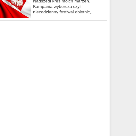
Nadszedł kres moich marzeń.
Kampania wyborcza czyli
niecodzienny festiwal obietnic,..