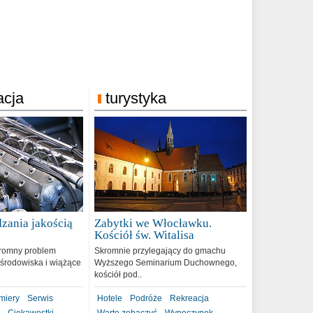
acja
turystyka
zania jakością
Zabytki we Włocławku.
9
Kościół św. Witalisa
romny problem
Skromnie przylegający do gmachu
środowiska i wiążące
Wyższego Seminarium Duchownego,
kościół pod..
miery
Serwis
Hotele
Podróże
Rekreacja