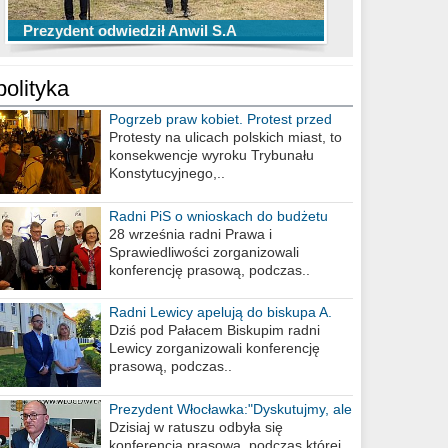
TOP 10 przechwytów Anwilu Włocławek
TOP 5 rzutów Anwilu Włocławek w BCL
Prezydent odwiedził Anwil S.A
w EBL w sezonie 2019/2020
w sezonie 2019/2020
polityka
Pogrzeb praw kobiet. Protest przed
biurem poselskim PiS
Protesty na ulicach polskich miast, to
konsekwencje wyroku Trybunału
Konstytucyjnego,..
Radni PiS o wnioskach do budżetu
miasta na 2021 rok
28 września radni Prawa i
Sprawiedliwości zorganizowali
konferencję prasową, podczas..
Radni Lewicy apelują do biskupa A.
Wiesława Meringa
Dziś pod Pałacem Biskupim radni
Lewicy zorganizowali konferencję
prasową, podczas..
Prezydent Włocławka:"Dyskutujmy, ale
nie obrażajmy się”
Dzisiaj w ratuszu odbyła się
konferencja prasowa, podczas której