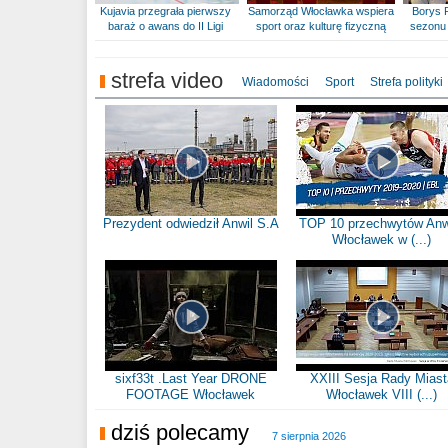
Kujavia przegrała pierwszy
Samorząd Włocławka wspiera
Borys 
baraż o awans do II Ligi
sport oraz kulturę fizyczną
sezonu 
strefa video
Wiadomości
Sport
Strefa polityki
Prezydent odwiedził Anwil S.A
TOP 10 przechwytów Anw
Włocławek w (...)
sixf33t .Last Year DRONE
XXIII Sesja Rady Miast
FOOTAGE Włocławek
Włocławek VIII (...)
dziś polecamy
7 sierpnia 2026