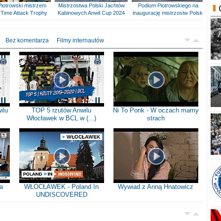
Piotrowski mistrzem
Mistrzostwa Polski Jachtów
Podium Piotrowskiego na
Time Attack Trophy
Kabinowych Anwil Cup 2024
inaugurację mistrzostw Polski
Bez komentarza
Filmy internautów
ilu
TOP 5 rzutów Anwilu
Ni To Ponk - W oczach mamy
Włocławek w BCL w (...)
strach
a
WŁOCŁAWEK - Poland In
Wywiad z Anną Hnatowicz
UNDISCOVERED