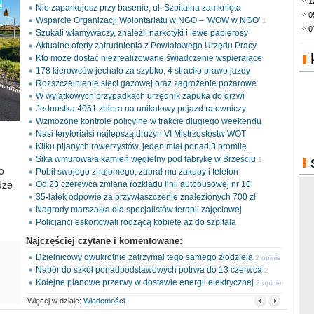
1
Nie zaparkujesz przy basenie, ul. Szpitalna zamknięta
0
Wsparcie Organizacji Wolontariatu w NGO – 'WOW w NGO'
1
0
Szukali włamywaczy, znaleźli narkotyki i lewe papierosy
opinia
Aktualne oferty zatrudnienia z Powiatowego Urzędu Pracy
Kto może dostać niezrealizowane świadczenie wspierające
178 kierowców jechało za szybko, 4 straciło prawo jazdy
Rozszczelnienie sieci gazowej oraz zagrożenie pożarowe
W wyjątkowych przypadkach urzędnik zapuka do drzwi
Jednostka 4051 zbiera na unikatowy pojazd ratowniczy
Wzmożone kontrole policyjne w trakcie długiego weekendu
Nasi terytorialsi najlepszą drużyn VI Mistrzostostw WOT
Kilku pijanych rowerzystów, jeden miał ponad 3 promile
Sika wmurowała kamień węgielny pod fabrykę w Brześciu
1
o
Pobił swojego znajomego, zabrał mu zakupy i telefon
opinia
dze
Od 23 czerewca zmiana rozkładu linii autobusowej nr 10
35-latek odpowie za przywłaszczenie znalezionych 700 zł
Nagrody marszałka dla specjalistów terapii zajęciowej
Policjanci eskortowali rodzącą kobietę aż do szpitala
Najczęściej czytane i komentowane:
Dzielnicowy dwukrotnie zatrzymał tego samego złodzieja
2 opinie
Nabór do szkół ponadpodstawowych potrwa do 13 czerwca
2
Kolejne planowe przerwy w dostawie energii elektrycznej
opinie
2 opinie
Więcej w dziale:
Wiadomości