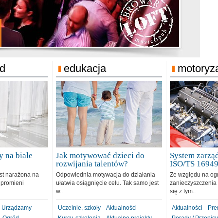
jonat Michelin
rodzie 31.12.2018
ód
edukacja
motoryz
 na białe
Jak motywować dzieci do
System zarząd
rozwijania talentów?
ISO/TS 1694
est narażona na
Odpowiednia motywacja do działania
Ze względu na og
 promieni
ułatwia osiągnięcie celu. Tak samo jest
zanieczyszczenia 
w..
się z tym..
Urządzamy
Uczelnie, szkoły
Aktualności
Aktualności
Pre