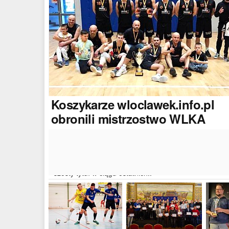
Koszykarze
wloclawek.info.pl
obronili mistrzostwo WLKA
Koszykarze naszego portalu wywalczyli mistrzostwo
dwudziestej drugiej edycji Włocławskiej Ligi Koszyków
Amatorskiej. W finałowym dwumeczu wloclawek.info.p
pokonał Autoserwis Radek/Open Partner i wywalczył
szósty tytuł w ciągu ostatnich..