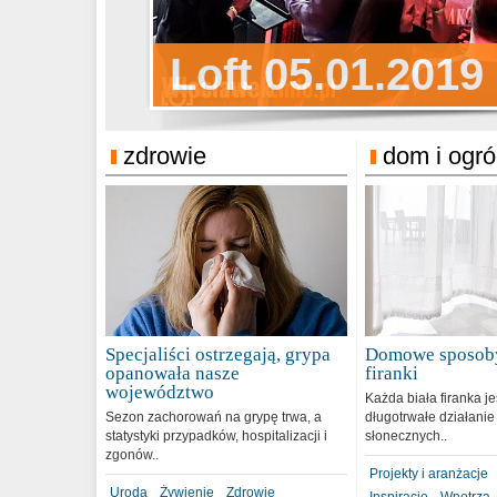
Sylwester Pens
Loft 05.01.2019
Sylwester Podg
31.12.2018
zdrowie
dom i ogr
Specjaliści ostrzegają, grypa
Domowe sposoby
opanowała nasze
firanki
województwo
Każda biała firanka j
Sezon zachorowań na grypę trwa, a
długotrwałe działanie
statystyki przypadków, hospitalizacji i
słonecznych..
zgonów..
Projekty i aranżacje
Uroda
Żywienie
Zdrowie