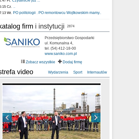
Czytaliście już :..
2:47 Pt.
..
5:15 Cz.
PO politologii . PO remontowcu Wojtkowskim mamy..
7:13 Wt.
katalog firm
i instytucji
2874
Przedsiębiorstwo Gospodarki
ul. Komunalna 4,
tel. (54) 412-18-00
www.saniko.com.pl
Zobacz wszystkie
Dodaj firmę
strefa video
Wydarzenia
Sport
Internautów
sixf33t .Last Year DRONE FOOTAGE
XXIII Sesja Rady Miasta Włocławek VIII
Ni To Ponk - W oczach mamy strach
Włocławek
kadencji w dniu 09.06.2020 r.