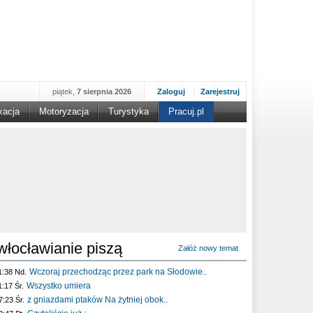
piątek,
7 sierpnia 2026
Zaloguj
Zarejestruj
kacja
Motoryzacja
Turystyka
Pracuj.pl
włocławianie piszą
Załóż nowy temat
Wczoraj przechodząc przez park na Słodowie..
1:38 Nd.
Wszystko umiera
1:17 Śr.
z gniazdami ptaków Na żytniej obok..
7:23 Śr.