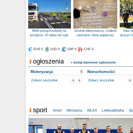
MAN potrącił kobietę na
Szukali włamywaczy, znaleźli
Nasi te
przejściu. 67-latka nie żyje
narkotyki i lewe papierosy
drużyn V
EUR 0
USD 0
GBP 0
CHF 0
ogłoszenia
+ dodaj darmowe ogłoszenie
Motoryzacja
0
Nieruchomości
Zobacz wszystkie
Zobacz wszystkie
sport
Anwil
Włocłavia
WLKA
Lekkoatletyka
Sp