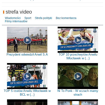
strefa video
Wiadomości
Sport
Strefa polityki
Bez komentarza
Filmy internautów
Prezydent odwiedził Anwil S.A
TOP 10 przechwytów Anwilu
Włocławek w (...)
TOP 5 rzutów Anwilu Włocławek w
Ni To Ponk - W oczach mamy
BCL w (...)
strach