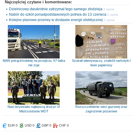
Najczęściej czytane i komentowane:
Dzielnicowy dwukrotnie zatrzymał tego samego złodzieja
2 opinie
Nabór do szkół ponadpodstawowych potrwa do 13 czerwca
2 opinie
Kolejne planowe przerwy w dostawie energii elektrycznej
2 opinie
MAN potrącił kobietę na przejściu. 67-latka
Szukali włamywaczy, znaleźli narkotyki i
nie żyje
lewe papierosy
Nasi terytorialsi najlepszą drużyn VI
Rozszczelnienie sieci gazowej oraz
Mistrzostostw WOT
zagrożenie pożarowe
EUR 0
USD 0
GBP 0
CHF 0