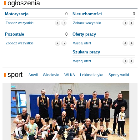
ogłoszenia
Motoryzacja
0
Nieruchomości
0
Zobacz wszystkie
Zobacz wszystkie
Pozostałe
0
Oferty pracy
Zobacz wszystkie
Więcej ofert
Szukam pracy
Więcej ofert
sport
Anwil
Włocłavia
WLKA
Lekkoatletyka
Sporty walki