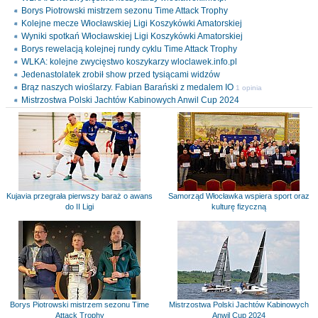
Borys Piotrowski mistrzem sezonu Time Attack Trophy
Kolejne mecze Włocławskiej Ligi Koszykówki Amatorskiej
Wyniki spotkań Włocławskiej Ligi Koszykówki Amatorskiej
Borys rewelacją kolejnej rundy cyklu Time Attack Trophy
WLKA: kolejne zwycięstwo koszykarzy wloclawek.info.pl
Jedenastolatek zrobił show przed tysiącami widzów
Brąz naszych wioślarzy. Fabian Barański z medalem IO
1 opinia
Mistrzostwa Polski Jachtów Kabinowych Anwil Cup 2024
Kujavia przegrała pierwszy baraż o awans
Samorząd Włocławka wspiera sport oraz
do II Ligi
kulturę fizyczną
Borys Piotrowski mistrzem sezonu Time
Mistrzostwa Polski Jachtów Kabinowych
Attack Trophy
Anwil Cup 2024