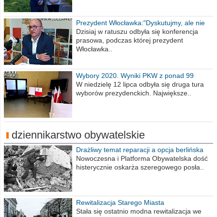
Prezydent Włocławka:"Dyskutujmy, ale nie
obrażajmy się”
Dzisiaj w ratuszu odbyła się konferencja
prasowa, podczas której prezydent
Włocławka..
Wybory 2020. Wyniki PKW z ponad 99
procent obwodów
W niedzielę 12 lipca odbyła się druga tura
wyborów prezydenckich. Największe..
dziennikarstwo obywatelskie
Drażliwy temat reparacji a opcja berlińska
Nowoczesna i Platforma Obywatelska dość
histerycznie oskarża szeregowego posła..
Rewitalizacja Starego Miasta
Stała się ostatnio modna rewitalizacja we