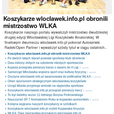
Koszykarze
wloclawek.info.pl obronili
mistrzostwo WLKA
Koszykarze naszego portalu wywalczyli mistrzostwo dwudziestej
drugiej edycji Włocławskiej Ligi Koszykówki Amatorskiej. W
finałowym dwumeczu wloclawek.info.pl pokonał Autoserwis
Radek/Open Partner i wywalczył szósty tytuł w ciągu ostatnich..
Koszykarze wloclawek.info.pl obronili mistrzostwo WLKA
Po dwóch latach starań powstał sportowy klub strzelecki
Dwa miliony złotych na szkolenie młodych sportowców
Kujavia przegrała pierwszy baraż o awans do II Ligi
2 opinie
Samorząd Włocławka wspiera sport oraz kulturę fizyczną
2 opinie
Drużyna wloclawek.info.pl awansowała do półfinałów WLKA
2 opinie
Orlen sponsorem strategicznym włocławskiej koszykówki
Urząd Miasta przyjmuje wnioski na stypendia sportowe
Koszykarze wloclawek.info.pl przegrali pierwszy mecz
1 opinia
To był świetny sezon 11-letniego Borysa Piotrowskiego
Nauczyciel SP 7 Animatorem Roku w kujawsko-pomorskim
2 opinie
Kolejna wygrana naszych koszykarzy w szóstkach
Koszykarze wloclawek.info.pl rozbili Kujawiaka Kruszyn
WLKA: Dwa zwycięstwa koszykarzy wloclawek.info.pl