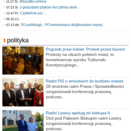
Wszystko umiera
11:17 Śr.
z gniazdami ptaków Na żytniej obok..
07:23 Śr.
Czytaliście już :..
12:47 Pt.
..
05:15 Cz.
PO politologii . PO remontowcu Wojtkowskim mamy..
07:13 Wt.
polityka
Pogrzeb praw kobiet. Protest przed biurem
poselskim PiS
Protesty na ulicach polskich miast, to
konsekwencje wyroku Trybunału
Konstytucyjnego,..
Radni PiS o wnioskach do budżetu miasta
na 2021 rok
28 września radni Prawa i Sprawiedliwości
zorganizowali konferencję prasową,
podczas..
Radni Lewicy apelują do biskupa A.
Wiesława Meringa
Dziś pod Pałacem Biskupim radni Lewicy
zorganizowali konferencję prasową,
podczas..