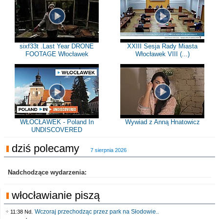
sixf33t .Last Year DRONE
XXIII Sesja Rady Miasta
FOOTAGE Włocławek
Włocławek VIII (...)
WŁOCŁAWEK - Poland In
Wywiad z Anną Hnatowicz
UNDISCOVERED
dziś polecamy
7 sierpnia 2026
Nadchodzące wydarzenia:
włocławianie piszą
Wczoraj przechodząc przez park na Słodowie..
11:38 Nd.