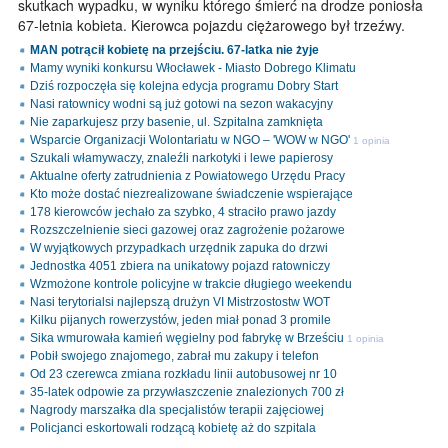
skutkach wypadku, w wyniku którego śmierć na drodze poniosła
67-letnia kobieta. Kierowca pojazdu ciężarowego był trzeźwy.
MAN potrącił kobietę na przejściu. 67-latka nie żyje
Mamy wyniki konkursu Włocławek - Miasto Dobrego Klimatu
Dziś rozpoczęła się kolejna edycja programu Dobry Start
Nasi ratownicy wodni są już gotowi na sezon wakacyjny
Nie zaparkujesz przy basenie, ul. Szpitalna zamknięta
Wsparcie Organizacji Wolontariatu w NGO – 'WOW w NGO'
1 opinia
Szukali włamywaczy, znaleźli narkotyki i lewe papierosy
Aktualne oferty zatrudnienia z Powiatowego Urzędu Pracy
Kto może dostać niezrealizowane świadczenie wspierające
178 kierowców jechało za szybko, 4 straciło prawo jazdy
Rozszczelnienie sieci gazowej oraz zagrożenie pożarowe
W wyjątkowych przypadkach urzędnik zapuka do drzwi
Jednostka 4051 zbiera na unikatowy pojazd ratowniczy
Wzmożone kontrole policyjne w trakcie długiego weekendu
Nasi terytorialsi najlepszą drużyn VI Mistrzostostw WOT
Kilku pijanych rowerzystów, jeden miał ponad 3 promile
Sika wmurowała kamień węgielny pod fabrykę w Brześciu
1 opinia
Pobił swojego znajomego, zabrał mu zakupy i telefon
Od 23 czerewca zmiana rozkładu linii autobusowej nr 10
35-latek odpowie za przywłaszczenie znalezionych 700 zł
Nagrody marszałka dla specjalistów terapii zajęciowej
Policjanci eskortowali rodzącą kobietę aż do szpitala