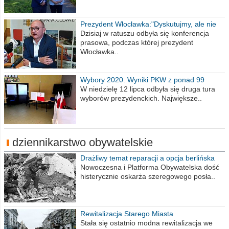
Prezydent Włocławka:"Dyskutujmy, ale nie
obrażajmy się”
Dzisiaj w ratuszu odbyła się konferencja
prasowa, podczas której prezydent
Włocławka..
Wybory 2020. Wyniki PKW z ponad 99
procent obwodów
W niedzielę 12 lipca odbyła się druga tura
wyborów prezydenckich. Największe..
dziennikarstwo obywatelskie
Drażliwy temat reparacji a opcja berlińska
Nowoczesna i Platforma Obywatelska dość
histerycznie oskarża szeregowego posła..
Rewitalizacja Starego Miasta
Stała się ostatnio modna rewitalizacja we