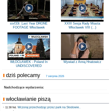
sixf33t .Last Year DRONE
XXIII Sesja Rady Miasta
FOOTAGE Włocławek
Włocławek VIII (...)
WŁOCŁAWEK - Poland In
Wywiad z Anną Hnatowicz
UNDISCOVERED
dziś polecamy
7 sierpnia 2026
Nadchodzące wydarzenia:
włocławianie piszą
Wczoraj przechodząc przez park na Słodowie..
11:38 Nd.