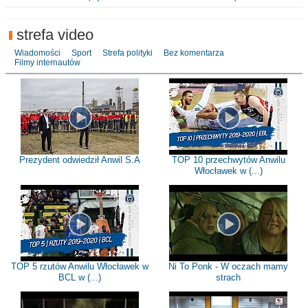
strefa video
Wiadomości
Sport
Strefa polityki
Bez komentarza
Filmy internautów
Prezydent odwiedził Anwil S.A
TOP 10 przechwytów Anwilu
Włocławek w (...)
TOP 5 rzutów Anwilu Włocławek w
Ni To Ponk - W oczach mamy
BCL w (...)
strach