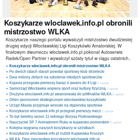
Koszykarze
wloclawek.info.pl obronili
mistrzostwo WLKA
Koszykarze naszego portalu wywalczyli mistrzostwo dwudziestej
drugiej edycji Włocławskiej Ligi Koszykówki Amatorskiej. W
finałowym dwumeczu wloclawek.info.pl pokonał Autoserwis
Radek/Open Partner i wywalczył szósty tytuł w ciągu ostatnich..
Koszykarze wloclawek.info.pl obronili mistrzostwo WLKA
Po dwóch latach starań powstał sportowy klub strzelecki
Dwa miliony złotych na szkolenie młodych sportowców
Kujavia przegrała pierwszy baraż o awans do II Ligi
2 opinie
Samorząd Włocławka wspiera sport oraz kulturę fizyczną
2 opinie
Drużyna wloclawek.info.pl awansowała do półfinałów WLKA
2 opinie
Orlen sponsorem strategicznym włocławskiej koszykówki
Urząd Miasta przyjmuje wnioski na stypendia sportowe
Koszykarze wloclawek.info.pl przegrali pierwszy mecz
1 opinia
To był świetny sezon 11-letniego Borysa Piotrowskiego
Nauczyciel SP 7 Animatorem Roku w kujawsko-pomorskim
2 opinie
Kolejna wygrana naszych koszykarzy w szóstkach
Koszykarze wloclawek.info.pl rozbili Kujawiaka Kruszyn
WLKA: Dwa zwycięstwa koszykarzy wloclawek.info.pl