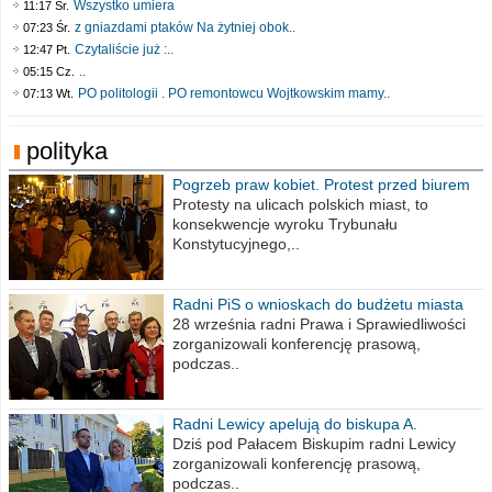
Wszystko umiera
11:17 Śr.
z gniazdami ptaków Na żytniej obok..
07:23 Śr.
Czytaliście już :..
12:47 Pt.
..
05:15 Cz.
PO politologii . PO remontowcu Wojtkowskim mamy..
07:13 Wt.
polityka
Pogrzeb praw kobiet. Protest przed biurem
poselskim PiS
Protesty na ulicach polskich miast, to
konsekwencje wyroku Trybunału
Konstytucyjnego,..
Radni PiS o wnioskach do budżetu miasta
na 2021 rok
28 września radni Prawa i Sprawiedliwości
zorganizowali konferencję prasową,
podczas..
Radni Lewicy apelują do biskupa A.
Wiesława Meringa
Dziś pod Pałacem Biskupim radni Lewicy
zorganizowali konferencję prasową,
podczas..