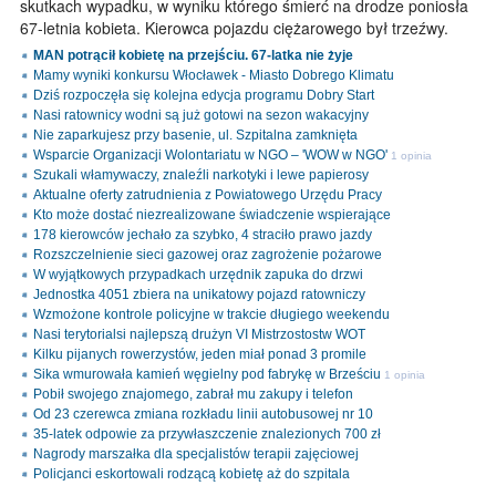
skutkach wypadku, w wyniku którego śmierć na drodze poniosła
67-letnia kobieta. Kierowca pojazdu ciężarowego był trzeźwy.
MAN potrącił kobietę na przejściu. 67-latka nie żyje
Mamy wyniki konkursu Włocławek - Miasto Dobrego Klimatu
Dziś rozpoczęła się kolejna edycja programu Dobry Start
Nasi ratownicy wodni są już gotowi na sezon wakacyjny
Nie zaparkujesz przy basenie, ul. Szpitalna zamknięta
Wsparcie Organizacji Wolontariatu w NGO – 'WOW w NGO'
1 opinia
Szukali włamywaczy, znaleźli narkotyki i lewe papierosy
Aktualne oferty zatrudnienia z Powiatowego Urzędu Pracy
Kto może dostać niezrealizowane świadczenie wspierające
178 kierowców jechało za szybko, 4 straciło prawo jazdy
Rozszczelnienie sieci gazowej oraz zagrożenie pożarowe
W wyjątkowych przypadkach urzędnik zapuka do drzwi
Jednostka 4051 zbiera na unikatowy pojazd ratowniczy
Wzmożone kontrole policyjne w trakcie długiego weekendu
Nasi terytorialsi najlepszą drużyn VI Mistrzostostw WOT
Kilku pijanych rowerzystów, jeden miał ponad 3 promile
Sika wmurowała kamień węgielny pod fabrykę w Brześciu
1 opinia
Pobił swojego znajomego, zabrał mu zakupy i telefon
Od 23 czerewca zmiana rozkładu linii autobusowej nr 10
35-latek odpowie za przywłaszczenie znalezionych 700 zł
Nagrody marszałka dla specjalistów terapii zajęciowej
Policjanci eskortowali rodzącą kobietę aż do szpitala