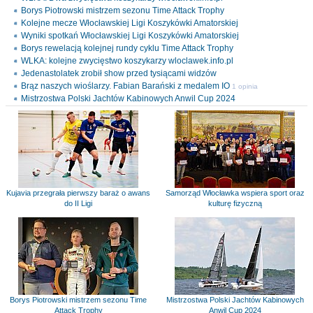
Borys Piotrowski mistrzem sezonu Time Attack Trophy
Kolejne mecze Włocławskiej Ligi Koszykówki Amatorskiej
Wyniki spotkań Włocławskiej Ligi Koszykówki Amatorskiej
Borys rewelacją kolejnej rundy cyklu Time Attack Trophy
WLKA: kolejne zwycięstwo koszykarzy wloclawek.info.pl
Jedenastolatek zrobił show przed tysiącami widzów
Brąz naszych wioślarzy. Fabian Barański z medalem IO
1 opinia
Mistrzostwa Polski Jachtów Kabinowych Anwil Cup 2024
Kujavia przegrała pierwszy baraż o awans
Samorząd Włocławka wspiera sport oraz
do II Ligi
kulturę fizyczną
Borys Piotrowski mistrzem sezonu Time
Mistrzostwa Polski Jachtów Kabinowych
Attack Trophy
Anwil Cup 2024