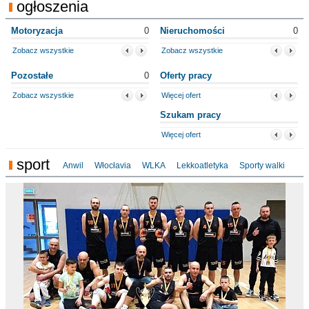
ogłoszenia
Motoryzacja
0
Nieruchomości
0
Zobacz wszystkie
Zobacz wszystkie
Pozostałe
0
Oferty pracy
Zobacz wszystkie
Więcej ofert
Szukam pracy
Więcej ofert
sport
Anwil
Włocłavia
WLKA
Lekkoatletyka
Sporty walki