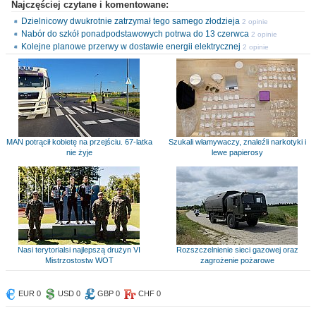
Najczęściej czytane i komentowane:
Dzielnicowy dwukrotnie zatrzymał tego samego złodzieja
2 opinie
Nabór do szkół ponadpodstawowych potrwa do 13 czerwca
2 opinie
Kolejne planowe przerwy w dostawie energii elektrycznej
2 opinie
MAN potrącił kobietę na przejściu. 67-latka
Szukali włamywaczy, znaleźli narkotyki i
nie żyje
lewe papierosy
Nasi terytorialsi najlepszą drużyn VI
Rozszczelnienie sieci gazowej oraz
Mistrzostostw WOT
zagrożenie pożarowe
EUR 0
USD 0
GBP 0
CHF 0