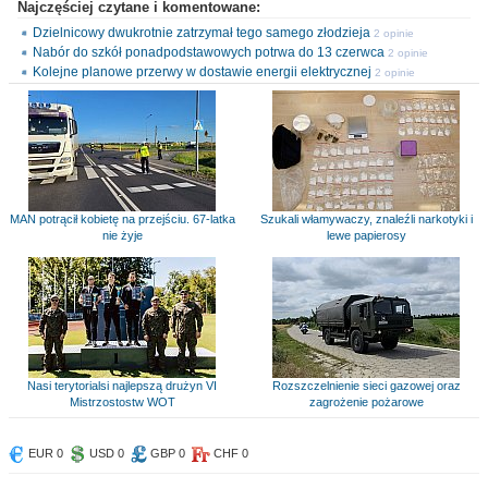
Najczęściej czytane i komentowane:
Dzielnicowy dwukrotnie zatrzymał tego samego złodzieja
2 opinie
Nabór do szkół ponadpodstawowych potrwa do 13 czerwca
2 opinie
Kolejne planowe przerwy w dostawie energii elektrycznej
2 opinie
MAN potrącił kobietę na przejściu. 67-latka
Szukali włamywaczy, znaleźli narkotyki i
nie żyje
lewe papierosy
Nasi terytorialsi najlepszą drużyn VI
Rozszczelnienie sieci gazowej oraz
Mistrzostostw WOT
zagrożenie pożarowe
EUR 0
USD 0
GBP 0
CHF 0