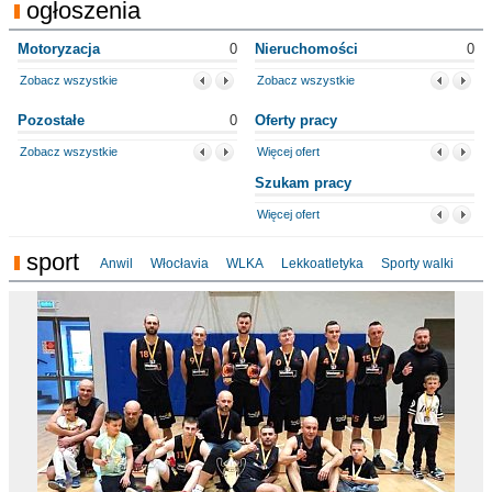
ogłoszenia
Motoryzacja
0
Nieruchomości
0
Zobacz wszystkie
Zobacz wszystkie
Pozostałe
0
Oferty pracy
Zobacz wszystkie
Więcej ofert
Szukam pracy
Więcej ofert
sport
Anwil
Włocłavia
WLKA
Lekkoatletyka
Sporty walki