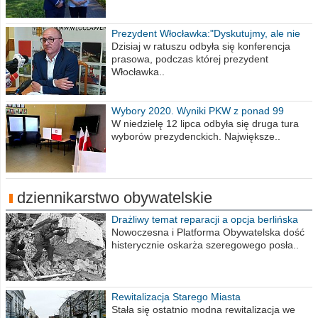
Prezydent Włocławka:"Dyskutujmy, ale nie
obrażajmy się”
Dzisiaj w ratuszu odbyła się konferencja
prasowa, podczas której prezydent
Włocławka..
Wybory 2020. Wyniki PKW z ponad 99
procent obwodów
W niedzielę 12 lipca odbyła się druga tura
wyborów prezydenckich. Największe..
dziennikarstwo obywatelskie
Drażliwy temat reparacji a opcja berlińska
Nowoczesna i Platforma Obywatelska dość
histerycznie oskarża szeregowego posła..
Rewitalizacja Starego Miasta
Stała się ostatnio modna rewitalizacja we