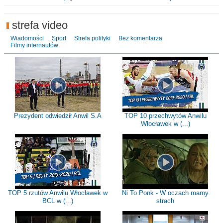
strefa video
Wiadomości
Sport
Strefa polityki
Bez komentarza
Filmy internautów
Prezydent odwiedził Anwil S.A
TOP 10 przechwytów Anwilu
Włocławek w (...)
TOP 5 rzutów Anwilu Włocławek w
Ni To Ponk - W oczach mamy
BCL w (...)
strach