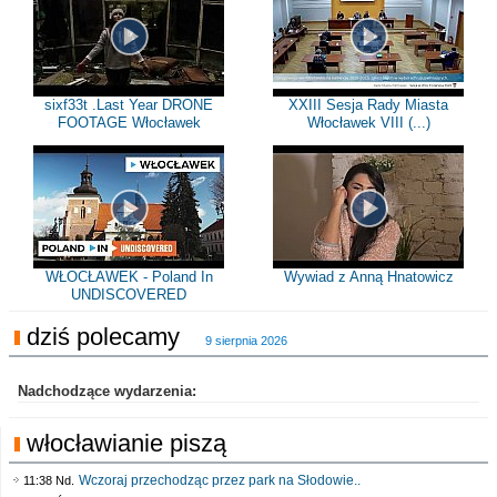
sixf33t .Last Year DRONE
XXIII Sesja Rady Miasta
FOOTAGE Włocławek
Włocławek VIII (...)
WŁOCŁAWEK - Poland In
Wywiad z Anną Hnatowicz
UNDISCOVERED
dziś polecamy
9 sierpnia 2026
Nadchodzące wydarzenia:
włocławianie piszą
Wczoraj przechodząc przez park na Słodowie..
11:38 Nd.