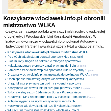
Koszykarze
wloclawek.info.pl obronili
mistrzostwo WLKA
Koszykarze naszego portalu wywalczyli mistrzostwo dwudziestej
drugiej edycji Włocławskiej Ligi Koszykówki Amatorskiej. W
finałowym dwumeczu wloclawek.info.pl pokonał Autoserwis
Radek/Open Partner i wywalczył szósty tytuł w ciągu ostatnich..
Koszykarze wloclawek.info.pl obronili mistrzostwo WLKA
Po dwóch latach starań powstał sportowy klub strzelecki
Dwa miliony złotych na szkolenie młodych sportowców
Kujavia przegrała pierwszy baraż o awans do II Ligi
2 opinie
Samorząd Włocławka wspiera sport oraz kulturę fizyczną
2 opinie
Drużyna wloclawek.info.pl awansowała do półfinałów WLKA
2 opinie
Orlen sponsorem strategicznym włocławskiej koszykówki
Urząd Miasta przyjmuje wnioski na stypendia sportowe
Koszykarze wloclawek.info.pl przegrali pierwszy mecz
1 opinia
To był świetny sezon 11-letniego Borysa Piotrowskiego
Nauczyciel SP 7 Animatorem Roku w kujawsko-pomorskim
2 opinie
Kolejna wygrana naszych koszykarzy w szóstkach
Koszykarze wloclawek.info.pl rozbili Kujawiaka Kruszyn
WLKA: Dwa zwycięstwa koszykarzy wloclawek.info.pl