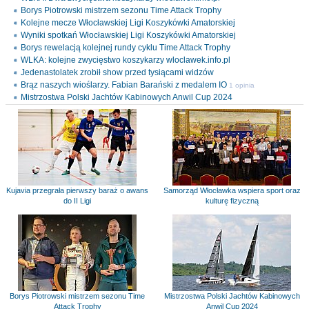
Borys Piotrowski mistrzem sezonu Time Attack Trophy
Kolejne mecze Włocławskiej Ligi Koszykówki Amatorskiej
Wyniki spotkań Włocławskiej Ligi Koszykówki Amatorskiej
Borys rewelacją kolejnej rundy cyklu Time Attack Trophy
WLKA: kolejne zwycięstwo koszykarzy wloclawek.info.pl
Jedenastolatek zrobił show przed tysiącami widzów
Brąz naszych wioślarzy. Fabian Barański z medalem IO
1 opinia
Mistrzostwa Polski Jachtów Kabinowych Anwil Cup 2024
Kujavia przegrała pierwszy baraż o awans
Samorząd Włocławka wspiera sport oraz
do II Ligi
kulturę fizyczną
Borys Piotrowski mistrzem sezonu Time
Mistrzostwa Polski Jachtów Kabinowych
Attack Trophy
Anwil Cup 2024