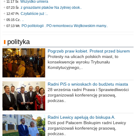
Wszystko umiera
11:17 Śr.
z gniazdami ptaków Na żytniej obok..
07:23 Śr.
Czytaliście już :..
12:47 Pt.
..
05:15 Cz.
PO politologii . PO remontowcu Wojtkowskim mamy..
07:13 Wt.
polityka
Pogrzeb praw kobiet. Protest przed biurem
poselskim PiS
Protesty na ulicach polskich miast, to
konsekwencje wyroku Trybunału
Konstytucyjnego,..
Radni PiS o wnioskach do budżetu miasta
na 2021 rok
28 września radni Prawa i Sprawiedliwości
zorganizowali konferencję prasową,
podczas..
Radni Lewicy apelują do biskupa A.
Wiesława Meringa
Dziś pod Pałacem Biskupim radni Lewicy
zorganizowali konferencję prasową,
podczas..