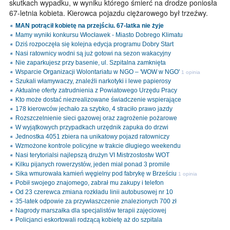
skutkach wypadku, w wyniku którego śmierć na drodze poniosła
67-letnia kobieta. Kierowca pojazdu ciężarowego był trzeźwy.
MAN potrącił kobietę na przejściu. 67-latka nie żyje
Mamy wyniki konkursu Włocławek - Miasto Dobrego Klimatu
Dziś rozpoczęła się kolejna edycja programu Dobry Start
Nasi ratownicy wodni są już gotowi na sezon wakacyjny
Nie zaparkujesz przy basenie, ul. Szpitalna zamknięta
Wsparcie Organizacji Wolontariatu w NGO – 'WOW w NGO'
1 opinia
Szukali włamywaczy, znaleźli narkotyki i lewe papierosy
Aktualne oferty zatrudnienia z Powiatowego Urzędu Pracy
Kto może dostać niezrealizowane świadczenie wspierające
178 kierowców jechało za szybko, 4 straciło prawo jazdy
Rozszczelnienie sieci gazowej oraz zagrożenie pożarowe
W wyjątkowych przypadkach urzędnik zapuka do drzwi
Jednostka 4051 zbiera na unikatowy pojazd ratowniczy
Wzmożone kontrole policyjne w trakcie długiego weekendu
Nasi terytorialsi najlepszą drużyn VI Mistrzostostw WOT
Kilku pijanych rowerzystów, jeden miał ponad 3 promile
Sika wmurowała kamień węgielny pod fabrykę w Brześciu
1 opinia
Pobił swojego znajomego, zabrał mu zakupy i telefon
Od 23 czerewca zmiana rozkładu linii autobusowej nr 10
35-latek odpowie za przywłaszczenie znalezionych 700 zł
Nagrody marszałka dla specjalistów terapii zajęciowej
Policjanci eskortowali rodzącą kobietę aż do szpitala