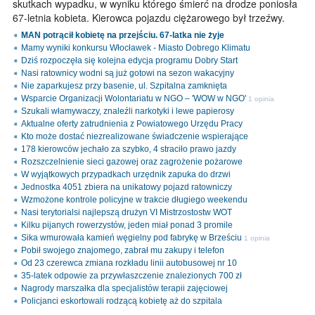
skutkach wypadku, w wyniku którego śmierć na drodze poniosła
67-letnia kobieta. Kierowca pojazdu ciężarowego był trzeźwy.
MAN potrącił kobietę na przejściu. 67-latka nie żyje
Mamy wyniki konkursu Włocławek - Miasto Dobrego Klimatu
Dziś rozpoczęła się kolejna edycja programu Dobry Start
Nasi ratownicy wodni są już gotowi na sezon wakacyjny
Nie zaparkujesz przy basenie, ul. Szpitalna zamknięta
Wsparcie Organizacji Wolontariatu w NGO – 'WOW w NGO'
1 opinia
Szukali włamywaczy, znaleźli narkotyki i lewe papierosy
Aktualne oferty zatrudnienia z Powiatowego Urzędu Pracy
Kto może dostać niezrealizowane świadczenie wspierające
178 kierowców jechało za szybko, 4 straciło prawo jazdy
Rozszczelnienie sieci gazowej oraz zagrożenie pożarowe
W wyjątkowych przypadkach urzędnik zapuka do drzwi
Jednostka 4051 zbiera na unikatowy pojazd ratowniczy
Wzmożone kontrole policyjne w trakcie długiego weekendu
Nasi terytorialsi najlepszą drużyn VI Mistrzostostw WOT
Kilku pijanych rowerzystów, jeden miał ponad 3 promile
Sika wmurowała kamień węgielny pod fabrykę w Brześciu
1 opinia
Pobił swojego znajomego, zabrał mu zakupy i telefon
Od 23 czerewca zmiana rozkładu linii autobusowej nr 10
35-latek odpowie za przywłaszczenie znalezionych 700 zł
Nagrody marszałka dla specjalistów terapii zajęciowej
Policjanci eskortowali rodzącą kobietę aż do szpitala