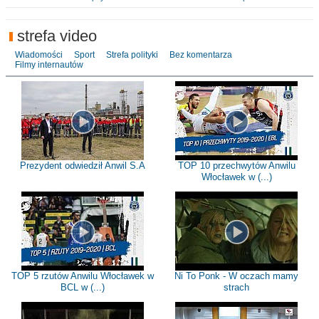
strefa video
Wiadomości
Sport
Strefa polityki
Bez komentarza
Filmy internautów
Prezydent odwiedził Anwil S.A
TOP 10 przechwytów Anwilu
Włocławek w (...)
TOP 5 rzutów Anwilu Włocławek w
Ni To Ponk - W oczach mamy
BCL w (...)
strach