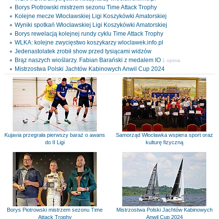
Borys Piotrowski mistrzem sezonu Time Attack Trophy
Kolejne mecze Włocławskiej Ligi Koszykówki Amatorskiej
Wyniki spotkań Włocławskiej Ligi Koszykówki Amatorskiej
Borys rewelacją kolejnej rundy cyklu Time Attack Trophy
WLKA: kolejne zwycięstwo koszykarzy wloclawek.info.pl
Jedenastolatek zrobił show przed tysiącami widzów
Brąz naszych wioślarzy. Fabian Barański z medalem IO
1 opinia
Mistrzostwa Polski Jachtów Kabinowych Anwil Cup 2024
Kujavia przegrała pierwszy baraż o awans
Samorząd Włocławka wspiera sport oraz
do II Ligi
kulturę fizyczną
Borys Piotrowski mistrzem sezonu Time
Mistrzostwa Polski Jachtów Kabinowych
Attack Trophy
Anwil Cup 2024