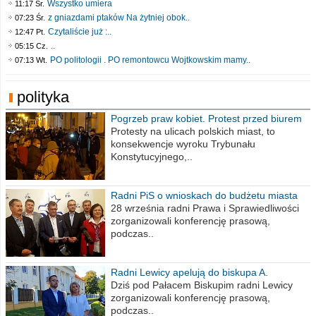
Wszystko umiera
11:17 Śr.
z gniazdami ptaków Na żytniej obok..
07:23 Śr.
Czytaliście już :..
12:47 Pt.
..
05:15 Cz.
PO politologii . PO remontowcu Wojtkowskim mamy..
07:13 Wt.
polityka
Pogrzeb praw kobiet. Protest przed biurem
poselskim PiS
Protesty na ulicach polskich miast, to
konsekwencje wyroku Trybunału
Konstytucyjnego,..
Radni PiS o wnioskach do budżetu miasta
na 2021 rok
28 września radni Prawa i Sprawiedliwości
zorganizowali konferencję prasową,
podczas..
Radni Lewicy apelują do biskupa A.
Wiesława Meringa
Dziś pod Pałacem Biskupim radni Lewicy
zorganizowali konferencję prasową,
podczas..