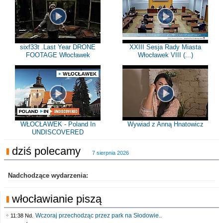
sixf33t .Last Year DRONE
XXIII Sesja Rady Miasta
FOOTAGE Włocławek
Włocławek VIII (...)
WŁOCŁAWEK - Poland In
Wywiad z Anną Hnatowicz
UNDISCOVERED
dziś polecamy
7 sierpnia 2026
Nadchodzące wydarzenia:
włocławianie piszą
Wczoraj przechodząc przez park na Słodowie..
11:38 Nd.