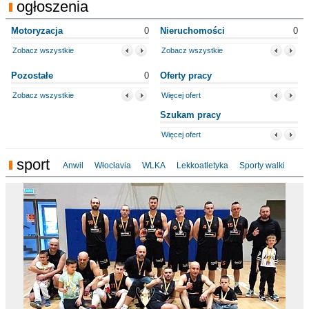
ogłoszenia
Motoryzacja
0
Nieruchomości
0
Zobacz wszystkie
Zobacz wszystkie
Pozostałe
0
Oferty pracy
Zobacz wszystkie
Więcej ofert
Szukam pracy
Więcej ofert
sport
Anwil
Włocłavia
WLKA
Lekkoatletyka
Sporty walki