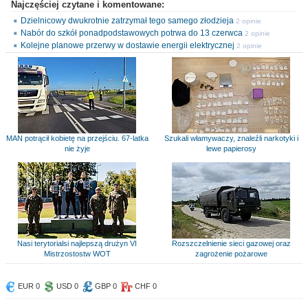
Najczęściej czytane i komentowane:
Dzielnicowy dwukrotnie zatrzymał tego samego złodzieja
2 opinie
Nabór do szkół ponadpodstawowych potrwa do 13 czerwca
2 opinie
Kolejne planowe przerwy w dostawie energii elektrycznej
2 opinie
MAN potrącił kobietę na przejściu. 67-latka
Szukali włamywaczy, znaleźli narkotyki i
nie żyje
lewe papierosy
Nasi terytorialsi najlepszą drużyn VI
Rozszczelnienie sieci gazowej oraz
Mistrzostostw WOT
zagrożenie pożarowe
EUR 0
USD 0
GBP 0
CHF 0