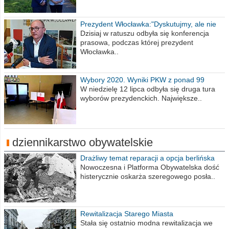
Prezydent Włocławka:"Dyskutujmy, ale nie
obrażajmy się”
Dzisiaj w ratuszu odbyła się konferencja
prasowa, podczas której prezydent
Włocławka..
Wybory 2020. Wyniki PKW z ponad 99
procent obwodów
W niedzielę 12 lipca odbyła się druga tura
wyborów prezydenckich. Największe..
dziennikarstwo obywatelskie
Drażliwy temat reparacji a opcja berlińska
Nowoczesna i Platforma Obywatelska dość
histerycznie oskarża szeregowego posła..
Rewitalizacja Starego Miasta
Stała się ostatnio modna rewitalizacja we