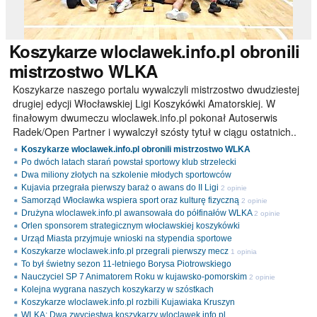
Koszykarze
wloclawek.info.pl obronili
mistrzostwo WLKA
Koszykarze naszego portalu wywalczyli mistrzostwo dwudziestej
drugiej edycji Włocławskiej Ligi Koszykówki Amatorskiej. W
finałowym dwumeczu wloclawek.info.pl pokonał Autoserwis
Radek/Open Partner i wywalczył szósty tytuł w ciągu ostatnich..
Koszykarze wloclawek.info.pl obronili mistrzostwo WLKA
Po dwóch latach starań powstał sportowy klub strzelecki
Dwa miliony złotych na szkolenie młodych sportowców
Kujavia przegrała pierwszy baraż o awans do II Ligi
2 opinie
Samorząd Włocławka wspiera sport oraz kulturę fizyczną
2 opinie
Drużyna wloclawek.info.pl awansowała do półfinałów WLKA
2 opinie
Orlen sponsorem strategicznym włocławskiej koszykówki
Urząd Miasta przyjmuje wnioski na stypendia sportowe
Koszykarze wloclawek.info.pl przegrali pierwszy mecz
1 opinia
To był świetny sezon 11-letniego Borysa Piotrowskiego
Nauczyciel SP 7 Animatorem Roku w kujawsko-pomorskim
2 opinie
Kolejna wygrana naszych koszykarzy w szóstkach
Koszykarze wloclawek.info.pl rozbili Kujawiaka Kruszyn
WLKA: Dwa zwycięstwa koszykarzy wloclawek.info.pl