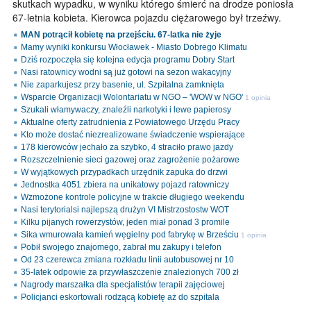
skutkach wypadku, w wyniku którego śmierć na drodze poniosła
67-letnia kobieta. Kierowca pojazdu ciężarowego był trzeźwy.
MAN potrącił kobietę na przejściu. 67-latka nie żyje
Mamy wyniki konkursu Włocławek - Miasto Dobrego Klimatu
Dziś rozpoczęła się kolejna edycja programu Dobry Start
Nasi ratownicy wodni są już gotowi na sezon wakacyjny
Nie zaparkujesz przy basenie, ul. Szpitalna zamknięta
Wsparcie Organizacji Wolontariatu w NGO – 'WOW w NGO'
1 opinia
Szukali włamywaczy, znaleźli narkotyki i lewe papierosy
Aktualne oferty zatrudnienia z Powiatowego Urzędu Pracy
Kto może dostać niezrealizowane świadczenie wspierające
178 kierowców jechało za szybko, 4 straciło prawo jazdy
Rozszczelnienie sieci gazowej oraz zagrożenie pożarowe
W wyjątkowych przypadkach urzędnik zapuka do drzwi
Jednostka 4051 zbiera na unikatowy pojazd ratowniczy
Wzmożone kontrole policyjne w trakcie długiego weekendu
Nasi terytorialsi najlepszą drużyn VI Mistrzostostw WOT
Kilku pijanych rowerzystów, jeden miał ponad 3 promile
Sika wmurowała kamień węgielny pod fabrykę w Brześciu
1 opinia
Pobił swojego znajomego, zabrał mu zakupy i telefon
Od 23 czerewca zmiana rozkładu linii autobusowej nr 10
35-latek odpowie za przywłaszczenie znalezionych 700 zł
Nagrody marszałka dla specjalistów terapii zajęciowej
Policjanci eskortowali rodzącą kobietę aż do szpitala