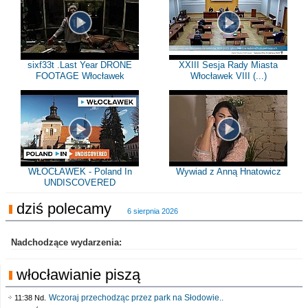
sixf33t .Last Year DRONE
XXIII Sesja Rady Miasta
FOOTAGE Włocławek
Włocławek VIII (...)
WŁOCŁAWEK - Poland In
Wywiad z Anną Hnatowicz
UNDISCOVERED
dziś polecamy
6 sierpnia 2026
Nadchodzące wydarzenia:
włocławianie piszą
Wczoraj przechodząc przez park na Słodowie..
11:38 Nd.