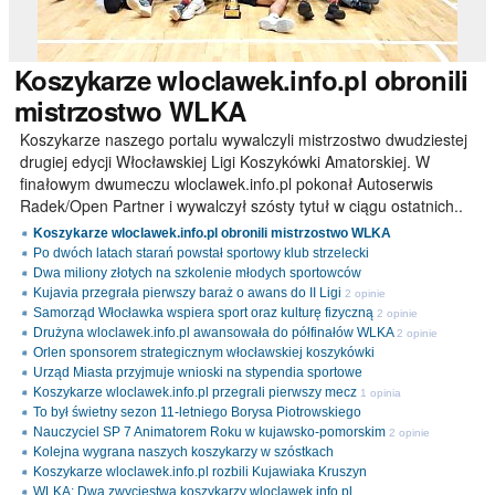
Koszykarze
wloclawek.info.pl obronili
mistrzostwo WLKA
Koszykarze naszego portalu wywalczyli mistrzostwo dwudziestej
drugiej edycji Włocławskiej Ligi Koszykówki Amatorskiej. W
finałowym dwumeczu wloclawek.info.pl pokonał Autoserwis
Radek/Open Partner i wywalczył szósty tytuł w ciągu ostatnich..
Koszykarze wloclawek.info.pl obronili mistrzostwo WLKA
Po dwóch latach starań powstał sportowy klub strzelecki
Dwa miliony złotych na szkolenie młodych sportowców
Kujavia przegrała pierwszy baraż o awans do II Ligi
2 opinie
Samorząd Włocławka wspiera sport oraz kulturę fizyczną
2 opinie
Drużyna wloclawek.info.pl awansowała do półfinałów WLKA
2 opinie
Orlen sponsorem strategicznym włocławskiej koszykówki
Urząd Miasta przyjmuje wnioski na stypendia sportowe
Koszykarze wloclawek.info.pl przegrali pierwszy mecz
1 opinia
To był świetny sezon 11-letniego Borysa Piotrowskiego
Nauczyciel SP 7 Animatorem Roku w kujawsko-pomorskim
2 opinie
Kolejna wygrana naszych koszykarzy w szóstkach
Koszykarze wloclawek.info.pl rozbili Kujawiaka Kruszyn
WLKA: Dwa zwycięstwa koszykarzy wloclawek.info.pl