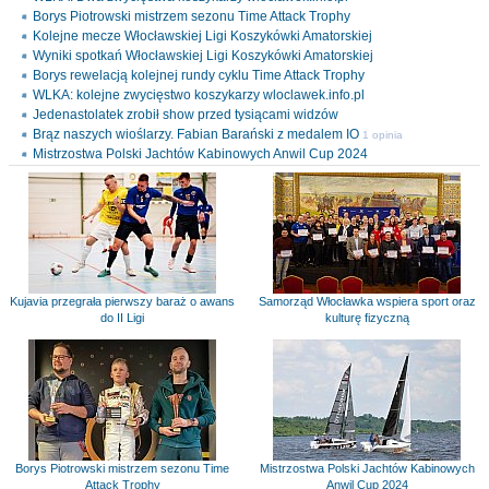
Borys Piotrowski mistrzem sezonu Time Attack Trophy
Kolejne mecze Włocławskiej Ligi Koszykówki Amatorskiej
Wyniki spotkań Włocławskiej Ligi Koszykówki Amatorskiej
Borys rewelacją kolejnej rundy cyklu Time Attack Trophy
WLKA: kolejne zwycięstwo koszykarzy wloclawek.info.pl
Jedenastolatek zrobił show przed tysiącami widzów
Brąz naszych wioślarzy. Fabian Barański z medalem IO
1 opinia
Mistrzostwa Polski Jachtów Kabinowych Anwil Cup 2024
Kujavia przegrała pierwszy baraż o awans
Samorząd Włocławka wspiera sport oraz
do II Ligi
kulturę fizyczną
Borys Piotrowski mistrzem sezonu Time
Mistrzostwa Polski Jachtów Kabinowych
Attack Trophy
Anwil Cup 2024