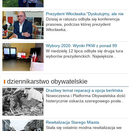
Prezydent Włocławka:"Dyskutujmy, ale nie
obrażajmy się”
Dzisiaj w ratuszu odbyła się konferencja
prasowa, podczas której prezydent
Włocławka..
Wybory 2020. Wyniki PKW z ponad 99
procent obwodów
W niedzielę 12 lipca odbyła się druga tura
wyborów prezydenckich. Największe..
dziennikarstwo obywatelskie
Drażliwy temat reparacji a opcja berlińska
Nowoczesna i Platforma Obywatelska dość
histerycznie oskarża szeregowego posła..
Rewitalizacja Starego Miasta
Stała się ostatnio modna rewitalizacja we