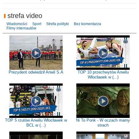
strefa video
Wiadomości
Sport
Strefa polityki
Bez komentarza
Filmy internautów
Prezydent odwiedził Anwil S.A
TOP 10 przechwytów Anwilu
Włocławek w (...)
TOP 5 rzutów Anwilu Włocławek w
Ni To Ponk - W oczach mamy
BCL w (...)
strach