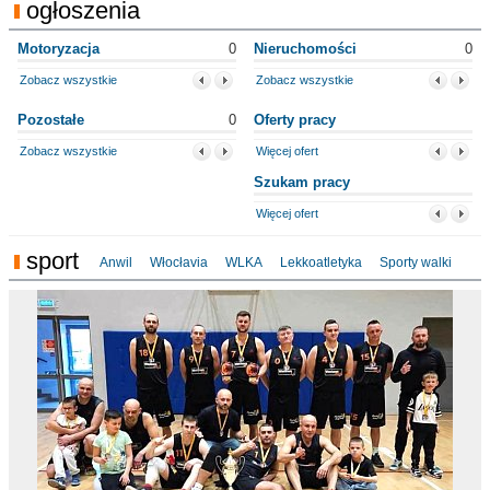
ogłoszenia
Motoryzacja
0
Nieruchomości
0
Zobacz wszystkie
Zobacz wszystkie
Pozostałe
0
Oferty pracy
Zobacz wszystkie
Więcej ofert
Szukam pracy
Więcej ofert
sport
Anwil
Włocłavia
WLKA
Lekkoatletyka
Sporty walki