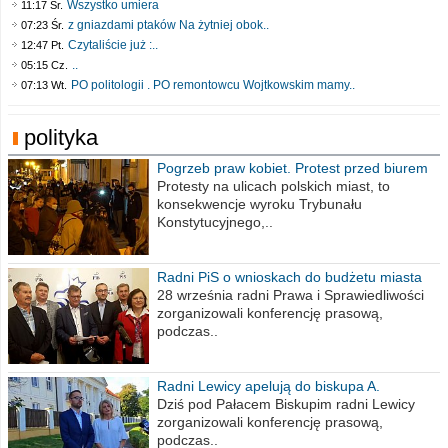
Wszystko umiera
11:17 Śr.
z gniazdami ptaków Na żytniej obok..
07:23 Śr.
Czytaliście już :..
12:47 Pt.
..
05:15 Cz.
PO politologii . PO remontowcu Wojtkowskim mamy..
07:13 Wt.
polityka
Pogrzeb praw kobiet. Protest przed biurem
poselskim PiS
Protesty na ulicach polskich miast, to
konsekwencje wyroku Trybunału
Konstytucyjnego,..
Radni PiS o wnioskach do budżetu miasta
na 2021 rok
28 września radni Prawa i Sprawiedliwości
zorganizowali konferencję prasową,
podczas..
Radni Lewicy apelują do biskupa A.
Wiesława Meringa
Dziś pod Pałacem Biskupim radni Lewicy
zorganizowali konferencję prasową,
podczas..