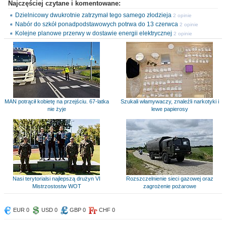
Najczęściej czytane i komentowane:
Dzielnicowy dwukrotnie zatrzymał tego samego złodzieja
2 opinie
Nabór do szkół ponadpodstawowych potrwa do 13 czerwca
2 opinie
Kolejne planowe przerwy w dostawie energii elektrycznej
2 opinie
MAN potrącił kobietę na przejściu. 67-latka
Szukali włamywaczy, znaleźli narkotyki i
nie żyje
lewe papierosy
Nasi terytorialsi najlepszą drużyn VI
Rozszczelnienie sieci gazowej oraz
Mistrzostostw WOT
zagrożenie pożarowe
EUR 0
USD 0
GBP 0
CHF 0