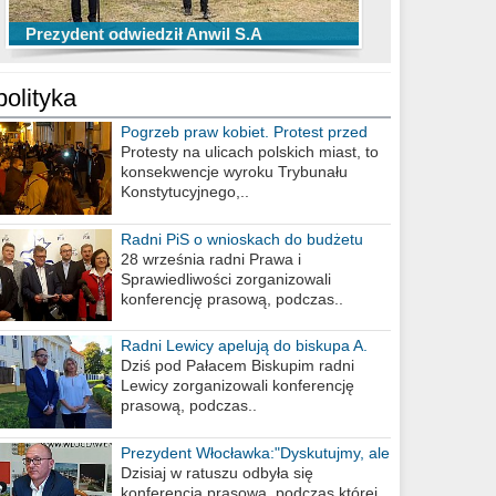
TOP 10 przechwytów Anwilu Włocławek
TOP 5 rzutów Anwilu Włocławek w BCL
Prezydent odwiedził Anwil S.A
w EBL w sezonie 2019/2020
w sezonie 2019/2020
polityka
Pogrzeb praw kobiet. Protest przed
biurem poselskim PiS
Protesty na ulicach polskich miast, to
konsekwencje wyroku Trybunału
Konstytucyjnego,..
Radni PiS o wnioskach do budżetu
miasta na 2021 rok
28 września radni Prawa i
Sprawiedliwości zorganizowali
konferencję prasową, podczas..
Radni Lewicy apelują do biskupa A.
Wiesława Meringa
Dziś pod Pałacem Biskupim radni
Lewicy zorganizowali konferencję
prasową, podczas..
Prezydent Włocławka:"Dyskutujmy, ale
nie obrażajmy się”
Dzisiaj w ratuszu odbyła się
konferencja prasowa, podczas której