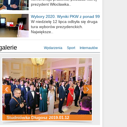
prezydent Włocławka..
Wybory 2020. Wyniki PKW z ponad 99
procent obwodów
W niedzielę 12 lipca odbyła się druga
tura wyborów prezydenckich.
Największe..
galerie
Wydarzenia
Sport
Internautów
Studniówka ZS Ekonomicznych
Studniówka Kopernik 2019.01.11
Studniówka LMK 2019.01.05
2019.01.05
Studniówka Długosz 2019.01.12
ZS Budowlanych 2019.01.12
Studniówka LZK 2019.01.11