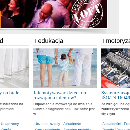
jonat Michelin
rodzie 31.12.2018
ód
edukacja
motoryz
 na białe
Jak motywować dzieci do
System zarząd
rozwijania talentów?
ISO/TS 1694
est narażona na
Odpowiednia motywacja do działania
Ze względu na og
 promieni
ułatwia osiągnięcie celu. Tak samo jest
zanieczyszczenia 
w..
się z tym..
Urządzamy
Uczelnie, szkoły
Aktualności
Aktualności
Pre