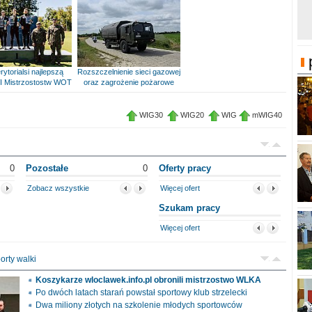
rytorialsi najlepszą
Rozszczelnienie sieci gazowej
I Mistrzostostw WOT
oraz zagrożenie pożarowe
WIG30
WIG20
WIG
mWIG40
0
Pozostałe
0
Oferty pracy
Zobacz wszystkie
Więcej ofert
Szukam pracy
Więcej ofert
orty walki
Koszykarze wloclawek.info.pl obronili mistrzostwo WLKA
Po dwóch latach starań powstał sportowy klub strzelecki
Dwa miliony złotych na szkolenie młodych sportowców