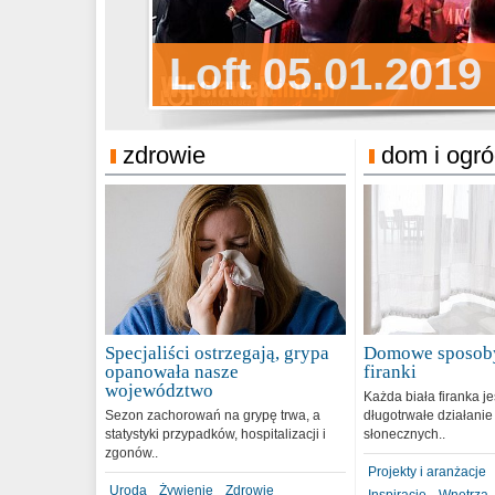
Sylwester Pens
Loft 05.01.2019
Sylwester Podg
31.12.2018
zdrowie
dom i ogr
Specjaliści ostrzegają, grypa
Domowe sposoby
opanowała nasze
firanki
województwo
Każda biała firanka j
Sezon zachorowań na grypę trwa, a
długotrwałe działanie
statystyki przypadków, hospitalizacji i
słonecznych..
zgonów..
Projekty i aranżacje
Uroda
Żywienie
Zdrowie