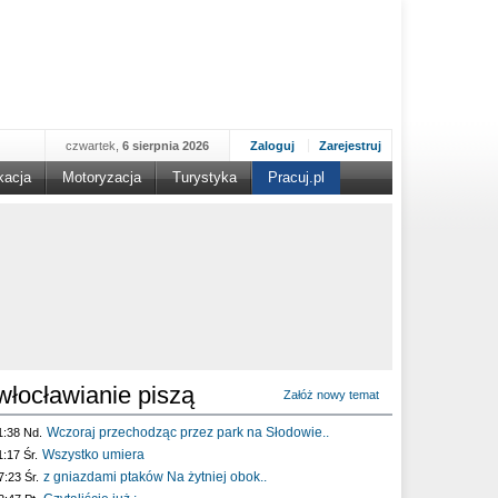
czwartek,
6 sierpnia 2026
Zaloguj
Zarejestruj
kacja
Motoryzacja
Turystyka
Pracuj.pl
włocławianie piszą
Załóż nowy temat
Wczoraj przechodząc przez park na Słodowie..
1:38 Nd.
Wszystko umiera
1:17 Śr.
z gniazdami ptaków Na żytniej obok..
7:23 Śr.