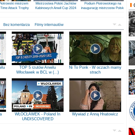
Piotrowski mistrzem
Mistrzostwa Polski Jachtów
Podium Piotrowskiego na
Time Attack Trophy
Kabinowych Anwil Cup 2024
inaugurację mistrzostw Polski
Bez komentarza
Filmy internautów
ilu
TOP 5 rzutów Anwilu
Ni To Ponk - W oczach mamy
Włocławek w BCL w (...)
strach
a
WŁOCŁAWEK - Poland In
Wywiad z Anną Hnatowicz
UNDISCOVERED