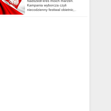
Nadszedł kres moich marzeń.
Kampania wyborcza czyli
niecodzienny festiwal obietnic,..