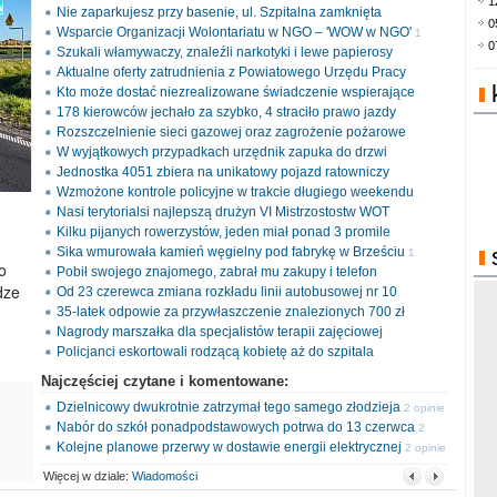
1
Nie zaparkujesz przy basenie, ul. Szpitalna zamknięta
0
Wsparcie Organizacji Wolontariatu w NGO – 'WOW w NGO'
1
0
Szukali włamywaczy, znaleźli narkotyki i lewe papierosy
opinia
Aktualne oferty zatrudnienia z Powiatowego Urzędu Pracy
Kto może dostać niezrealizowane świadczenie wspierające
178 kierowców jechało za szybko, 4 straciło prawo jazdy
Rozszczelnienie sieci gazowej oraz zagrożenie pożarowe
W wyjątkowych przypadkach urzędnik zapuka do drzwi
Jednostka 4051 zbiera na unikatowy pojazd ratowniczy
Wzmożone kontrole policyjne w trakcie długiego weekendu
Nasi terytorialsi najlepszą drużyn VI Mistrzostostw WOT
Kilku pijanych rowerzystów, jeden miał ponad 3 promile
Sika wmurowała kamień węgielny pod fabrykę w Brześciu
1
o
Pobił swojego znajomego, zabrał mu zakupy i telefon
opinia
dze
Od 23 czerewca zmiana rozkładu linii autobusowej nr 10
35-latek odpowie za przywłaszczenie znalezionych 700 zł
Nagrody marszałka dla specjalistów terapii zajęciowej
Policjanci eskortowali rodzącą kobietę aż do szpitala
Najczęściej czytane i komentowane:
Dzielnicowy dwukrotnie zatrzymał tego samego złodzieja
2 opinie
Nabór do szkół ponadpodstawowych potrwa do 13 czerwca
2
Kolejne planowe przerwy w dostawie energii elektrycznej
opinie
2 opinie
Więcej w dziale:
Wiadomości