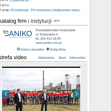
Czytaliście już :..
2:47 Pt.
..
5:15 Cz.
PO politologii . PO remontowcu Wojtkowskim mamy..
7:13 Wt.
katalog firm
i instytucji
2874
Przedsiębiorstwo Gospodarki
ul. Komunalna 4,
tel. (54) 412-18-00
www.saniko.com.pl
Zobacz wszystkie
Dodaj firmę
strefa video
Wydarzenia
Sport
Internautów
sixf33t .Last Year DRONE FOOTAGE
XXIII Sesja Rady Miasta Włocławek VIII
Ni To Ponk - W oczach mamy strach
Włocławek
kadencji w dniu 09.06.2020 r.