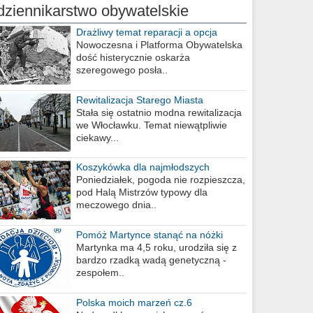
dziennikarstwo obywatelskie
Drażliwy temat reparacji a opcja
berlińska
Nowoczesna i Platforma Obywatelska
dość histerycznie oskarża
szeregowego posła..
Rewitalizacja Starego Miasta
Stała się ostatnio modna rewitalizacja
we Włocławku. Temat niewątpliwie
ciekawy...
Koszykówka dla najmłodszych
Poniedziałek, pogoda nie rozpieszcza,
pod Halą Mistrzów typowy dla
meczowego dnia..
Pomóż Martynce stanąć na nóżki
Martynka ma 4,5 roku, urodziła się z
bardzo rzadką wadą genetyczną -
zespołem..
Polska moich marzeń cz.6