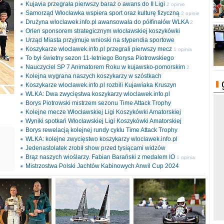
Kujavia przegrała pierwszy baraż o awans do II Ligi
2 opinie
Samorząd Włocławka wspiera sport oraz kulturę fizyczną
2 opinie
Drużyna wloclawek.info.pl awansowała do półfinałów WLKA
2
Orlen sponsorem strategicznym włocławskiej koszykówki
opinie
Urząd Miasta przyjmuje wnioski na stypendia sportowe
Koszykarze wloclawek.info.pl przegrali pierwszy mecz
1 opinia
To był świetny sezon 11-letniego Borysa Piotrowskiego
Nauczyciel SP 7 Animatorem Roku w kujawsko-pomorskim
2
Kolejna wygrana naszych koszykarzy w szóstkach
opinie
Koszykarze wloclawek.info.pl rozbili Kujawiaka Kruszyn
WLKA: Dwa zwycięstwa koszykarzy wloclawek.info.pl
Borys Piotrowski mistrzem sezonu Time Attack Trophy
Kolejne mecze Włocławskiej Ligi Koszykówki Amatorskiej
Wyniki spotkań Włocławskiej Ligi Koszykówki Amatorskiej
Borys rewelacją kolejnej rundy cyklu Time Attack Trophy
ki
WLKA: kolejne zwycięstwo koszykarzy wloclawek.info.pl
l
Jedenastolatek zrobił show przed tysiącami widzów
Brąz naszych wioślarzy. Fabian Barański z medalem IO
1 opinia
Mistrzostwa Polski Jachtów Kabinowych Anwil Cup 2024