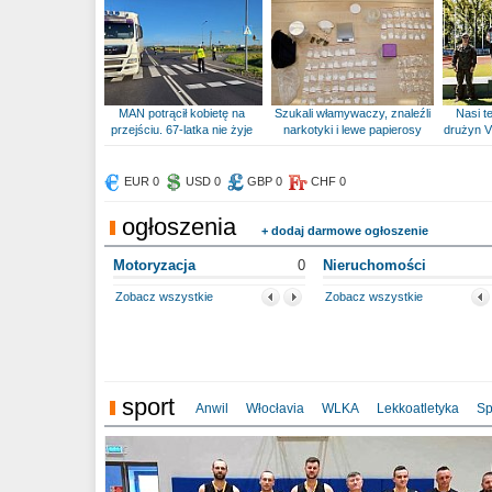
MAN potrącił kobietę na
Szukali włamywaczy, znaleźli
Nasi te
przejściu. 67-latka nie żyje
narkotyki i lewe papierosy
drużyn V
EUR 0
USD 0
GBP 0
CHF 0
ogłoszenia
+ dodaj darmowe ogłoszenie
Motoryzacja
0
Nieruchomości
Zobacz wszystkie
Zobacz wszystkie
sport
Anwil
Włocłavia
WLKA
Lekkoatletyka
Sp