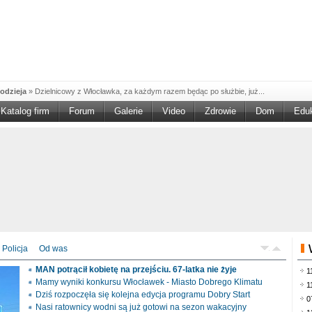
odzieja
»
Dzielnicowy z Włocławka, za każdym razem będąc po służbie, już...
Katalog firm
Forum
Galerie
Video
Zdrowie
Dom
Edu
W w NGO'
»
Ruszył nabór w konkursie „Wsparcie Organizacji Wolontariatu w NGO –
rześciu
»
Sika Poland rozpoczęła budowę swojej nowej fabryki w Brześciu
e
»
Policjanci wyjaśniają dokładne okoliczności tragicznego w skutkach...
blaskiem
»
Kujawsko-Pomorska Organizacja Turystyczna wraz z partnerami
du Pracy
»
Szukasz pracy, zajęcia dorywczego, czy może chcesz całkowicie
zieja
»
Policjanci zatrzymali 40–latka, który na terenie powiatu włocławskiego...
mochód
»
Mundurowi z Topólki zatrzymali 66-letniego mężczyznę, podejrzanego o...
Policja
Od was
ontach
»
Od czerwca rozpoczął się nowy okres świadczeniowy 800 plus, który
MAN potrącił kobietę na przejściu. 67-latka nie żyje
1
drogach
»
Policjanci ruchu drogowego przeprowadzili na drogach Włocławka i
Mamy wyniki konkursu Włocławek - Miasto Dobrego Klimatu
1
Dziś rozpoczęła się kolejna edycja programu Dobry Start
0
Nasi ratownicy wodni są już gotowi na sezon wakacyjny