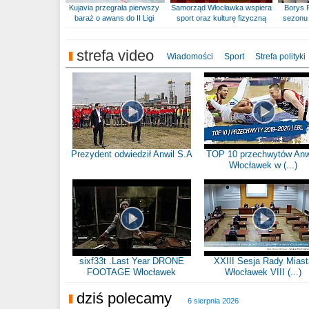
Kujavia przegrała pierwszy
Samorząd Włocławka wspiera
Borys 
baraż o awans do II Ligi
sport oraz kulturę fizyczną
sezonu 
strefa video
Wiadomości
Sport
Strefa polityki
Prezydent odwiedził Anwil S.A
TOP 10 przechwytów Anw
Włocławek w (...)
sixf33t .Last Year DRONE
XXIII Sesja Rady Miast
FOOTAGE Włocławek
Włocławek VIII (...)
dziś polecamy
6 sierpnia 2026