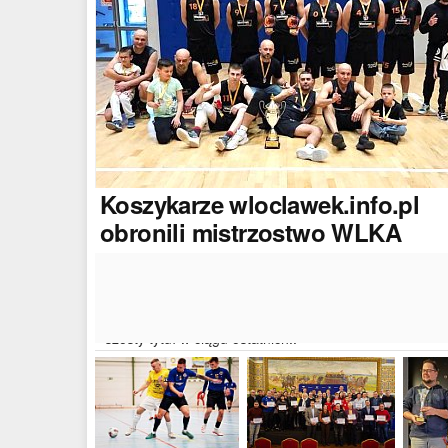
Koszykarze
wloclawek.info.pl
obronili mistrzostwo WLKA
Koszykarze naszego portalu wywalczyli mistrzostwo
dwudziestej drugiej edycji Włocławskiej Ligi Koszyków
Amatorskiej. W finałowym dwumeczu wloclawek.info.p
pokonał Autoserwis Radek/Open Partner i wywalczył
szósty tytuł w ciągu ostatnich..