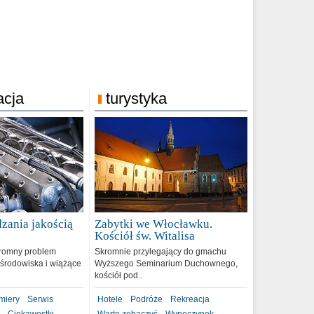
acja
turystyka
zania jakością
Zabytki we Włocławku.
9
Kościół św. Witalisa
romny problem
Skromnie przylegający do gmachu
środowiska i wiążące
Wyższego Seminarium Duchownego,
kościół pod..
miery
Serwis
Hotele
Podróże
Rekreacja