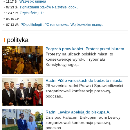
Wszystko umiera
11:17 Śr.
z gniazdami ptaków Na żytniej obok..
07:23 Śr.
Czytaliście już :..
12:47 Pt.
..
05:15 Cz.
PO politologii . PO remontowcu Wojtkowskim mamy..
07:13 Wt.
polityka
Pogrzeb praw kobiet. Protest przed biurem
poselskim PiS
Protesty na ulicach polskich miast, to
konsekwencje wyroku Trybunału
Konstytucyjnego,..
Radni PiS o wnioskach do budżetu miasta
na 2021 rok
28 września radni Prawa i Sprawiedliwości
zorganizowali konferencję prasową,
podczas..
Radni Lewicy apelują do biskupa A.
Wiesława Meringa
Dziś pod Pałacem Biskupim radni Lewicy
zorganizowali konferencję prasową,
podczas..