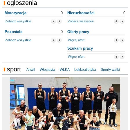
ogłoszenia
Motoryzacja
0
Nieruchomości
0
Zobacz wszystkie
Zobacz wszystkie
Pozostałe
0
Oferty pracy
Zobacz wszystkie
Więcej ofert
Szukam pracy
Więcej ofert
sport
Anwil
Włocłavia
WLKA
Lekkoatletyka
Sporty walki