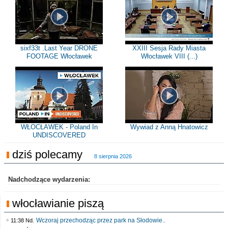
sixf33t .Last Year DRONE
XXIII Sesja Rady Miasta
FOOTAGE Włocławek
Włocławek VIII (...)
WŁOCŁAWEK - Poland In
Wywiad z Anną Hnatowicz
UNDISCOVERED
dziś polecamy
8 sierpnia 2026
Nadchodzące wydarzenia:
włocławianie piszą
Wczoraj przechodząc przez park na Słodowie..
11:38 Nd.