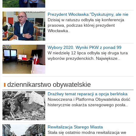
Prezydent Włocławka:"Dyskutujmy, ale nie
obrażajmy się”
Dzisiaj w ratuszu odbyła się konferencja
prasowa, podczas której prezydent
Włocławka..
Wybory 2020. Wyniki PKW z ponad 99
procent obwodów
W niedzielę 12 lipca odbyła się druga tura
wyborów prezydenckich. Największe..
dziennikarstwo obywatelskie
Drażliwy temat reparacji a opcja berlińska
Nowoczesna i Platforma Obywatelska dość
histerycznie oskarża szeregowego posła..
Rewitalizacja Starego Miasta
Stała się ostatnio modna rewitalizacja we