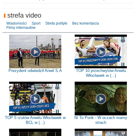
strefa video
Wiadomości
Sport
Strefa polityki
Bez komentarza
Filmy internautów
Prezydent odwiedził Anwil S.A
TOP 10 przechwytów Anwilu
Włocławek w (...)
TOP 5 rzutów Anwilu Włocławek w
Ni To Ponk - W oczach mamy
BCL w (...)
strach