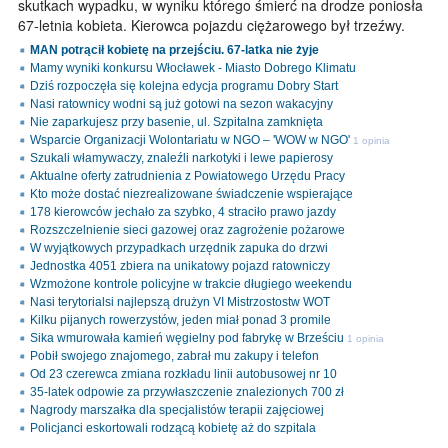
skutkach wypadku, w wyniku którego śmierć na drodze poniosła
67-letnia kobieta. Kierowca pojazdu ciężarowego był trzeźwy.
MAN potrącił kobietę na przejściu. 67-latka nie żyje
Mamy wyniki konkursu Włocławek - Miasto Dobrego Klimatu
Dziś rozpoczęła się kolejna edycja programu Dobry Start
Nasi ratownicy wodni są już gotowi na sezon wakacyjny
Nie zaparkujesz przy basenie, ul. Szpitalna zamknięta
Wsparcie Organizacji Wolontariatu w NGO – 'WOW w NGO'
1 opinia
Szukali włamywaczy, znaleźli narkotyki i lewe papierosy
Aktualne oferty zatrudnienia z Powiatowego Urzędu Pracy
Kto może dostać niezrealizowane świadczenie wspierające
178 kierowców jechało za szybko, 4 straciło prawo jazdy
Rozszczelnienie sieci gazowej oraz zagrożenie pożarowe
W wyjątkowych przypadkach urzędnik zapuka do drzwi
Jednostka 4051 zbiera na unikatowy pojazd ratowniczy
Wzmożone kontrole policyjne w trakcie długiego weekendu
Nasi terytorialsi najlepszą drużyn VI Mistrzostostw WOT
Kilku pijanych rowerzystów, jeden miał ponad 3 promile
Sika wmurowała kamień węgielny pod fabrykę w Brześciu
1 opinia
Pobił swojego znajomego, zabrał mu zakupy i telefon
Od 23 czerewca zmiana rozkładu linii autobusowej nr 10
35-latek odpowie za przywłaszczenie znalezionych 700 zł
Nagrody marszałka dla specjalistów terapii zajęciowej
Policjanci eskortowali rodzącą kobietę aż do szpitala