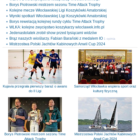
Borys Piotrowski mistrzem sezonu Time Attack Trophy
Kolejne mecze Włocławskiej Ligi Koszykówki Amatorskiej
Wyniki spotkań Włocławskiej Ligi Koszykówki Amatorskiej
Borys rewelacją kolejnej rundy cyklu Time Attack Trophy
WLKA: kolejne zwycięstwo koszykarzy wloclawek.info.pl
Jedenastolatek zrobił show przed tysiącami widzów
Brąz naszych wioślarzy. Fabian Barański z medalem IO
1 opinia
Mistrzostwa Polski Jachtów Kabinowych Anwil Cup 2024
Kujavia przegrała pierwszy baraż o awans
Samorząd Włocławka wspiera sport oraz
do II Ligi
kulturę fizyczną
Borys Piotrowski mistrzem sezonu Time
Mistrzostwa Polski Jachtów Kabinowych
Attack Trophy
Anwil Cup 2024