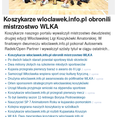
Koszykarze
wloclawek.info.pl obronili
mistrzostwo WLKA
Koszykarze naszego portalu wywalczyli mistrzostwo dwudziestej
drugiej edycji Włocławskiej Ligi Koszykówki Amatorskiej. W
finałowym dwumeczu wloclawek.info.pl pokonał Autoserwis
Radek/Open Partner i wywalczył szósty tytuł w ciągu ostatnich..
Koszykarze wloclawek.info.pl obronili mistrzostwo WLKA
Po dwóch latach starań powstał sportowy klub strzelecki
Dwa miliony złotych na szkolenie młodych sportowców
Kujavia przegrała pierwszy baraż o awans do II Ligi
2 opinie
Samorząd Włocławka wspiera sport oraz kulturę fizyczną
2 opinie
Drużyna wloclawek.info.pl awansowała do półfinałów WLKA
2 opinie
Orlen sponsorem strategicznym włocławskiej koszykówki
Urząd Miasta przyjmuje wnioski na stypendia sportowe
Koszykarze wloclawek.info.pl przegrali pierwszy mecz
1 opinia
To był świetny sezon 11-letniego Borysa Piotrowskiego
Nauczyciel SP 7 Animatorem Roku w kujawsko-pomorskim
2 opinie
Kolejna wygrana naszych koszykarzy w szóstkach
Koszykarze wloclawek.info.pl rozbili Kujawiaka Kruszyn
WLKA: Dwa zwycięstwa koszykarzy wloclawek.info.pl