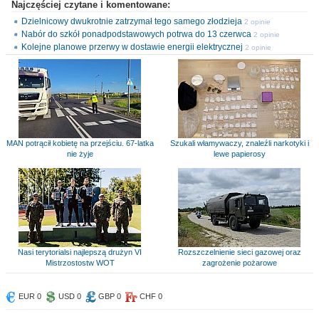
Najczęściej czytane i komentowane:
Dzielnicowy dwukrotnie zatrzymał tego samego złodzieja
2 opinie
Nabór do szkół ponadpodstawowych potrwa do 13 czerwca
2 opinie
Kolejne planowe przerwy w dostawie energii elektrycznej
2 opinie
MAN potrącił kobietę na przejściu. 67-latka
Szukali włamywaczy, znaleźli narkotyki i
nie żyje
lewe papierosy
Nasi terytorialsi najlepszą drużyn VI
Rozszczelnienie sieci gazowej oraz
Mistrzostostw WOT
zagrożenie pożarowe
EUR 0
USD 0
GBP 0
CHF 0