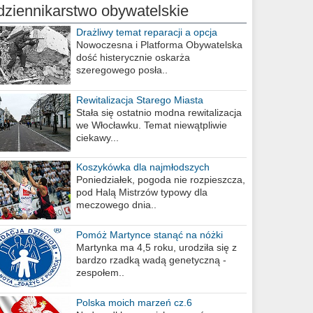
dziennikarstwo obywatelskie
Drażliwy temat reparacji a opcja
berlińska
Nowoczesna i Platforma Obywatelska
dość histerycznie oskarża
szeregowego posła..
Rewitalizacja Starego Miasta
Stała się ostatnio modna rewitalizacja
we Włocławku. Temat niewątpliwie
ciekawy...
Koszykówka dla najmłodszych
Poniedziałek, pogoda nie rozpieszcza,
pod Halą Mistrzów typowy dla
meczowego dnia..
Pomóż Martynce stanąć na nóżki
Martynka ma 4,5 roku, urodziła się z
bardzo rzadką wadą genetyczną -
zespołem..
Polska moich marzeń cz.6