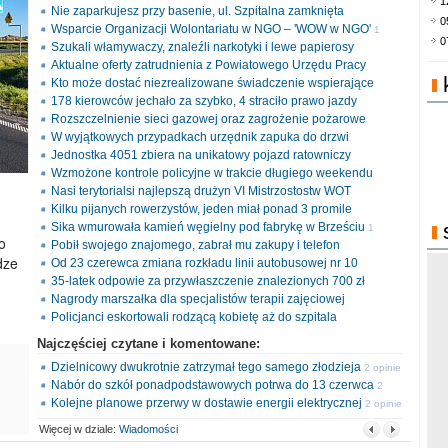
1
Nie zaparkujesz przy basenie, ul. Szpitalna zamknięta
0
Wsparcie Organizacji Wolontariatu w NGO – 'WOW w NGO'
1
0
Szukali włamywaczy, znaleźli narkotyki i lewe papierosy
opinia
Aktualne oferty zatrudnienia z Powiatowego Urzędu Pracy
Kto może dostać niezrealizowane świadczenie wspierające
178 kierowców jechało za szybko, 4 straciło prawo jazdy
Rozszczelnienie sieci gazowej oraz zagrożenie pożarowe
W wyjątkowych przypadkach urzędnik zapuka do drzwi
Jednostka 4051 zbiera na unikatowy pojazd ratowniczy
Wzmożone kontrole policyjne w trakcie długiego weekendu
Nasi terytorialsi najlepszą drużyn VI Mistrzostostw WOT
Kilku pijanych rowerzystów, jeden miał ponad 3 promile
Sika wmurowała kamień węgielny pod fabrykę w Brześciu
1
o
Pobił swojego znajomego, zabrał mu zakupy i telefon
opinia
dze
Od 23 czerewca zmiana rozkładu linii autobusowej nr 10
35-latek odpowie za przywłaszczenie znalezionych 700 zł
Nagrody marszałka dla specjalistów terapii zajęciowej
Policjanci eskortowali rodzącą kobietę aż do szpitala
Najczęściej czytane i komentowane:
Dzielnicowy dwukrotnie zatrzymał tego samego złodzieja
2 opinie
Nabór do szkół ponadpodstawowych potrwa do 13 czerwca
2
Kolejne planowe przerwy w dostawie energii elektrycznej
opinie
2 opinie
Więcej w dziale:
Wiadomości