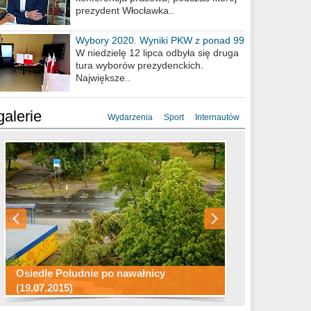
prezydent Włocławka..
Wybory 2020. Wyniki PKW z ponad 99
procent obwodów
W niedzielę 12 lipca odbyła się druga
tura wyborów prezydenckich.
Największe..
galerie
Wydarzenia
Sport
Internautów
Konkurs fotograficzny "Co to za
Miasto kładzie się do snu .
miejsca"
Ścieżka rowerowa w naszym mieście
Osiedle Południe po nawałnicy
(19.07.2015)
Wizytówka Włocławka
polowanie wigilijne 2014