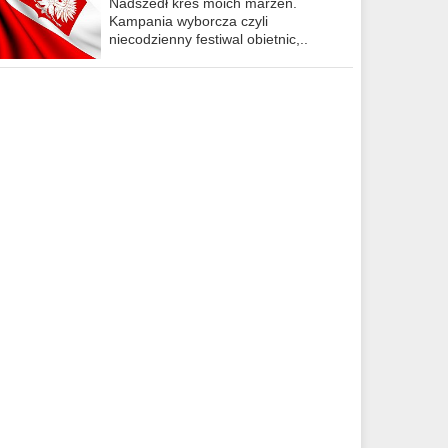
Nadszedł kres moich marzeń.
Kampania wyborcza czyli
niecodzienny festiwal obietnic,..