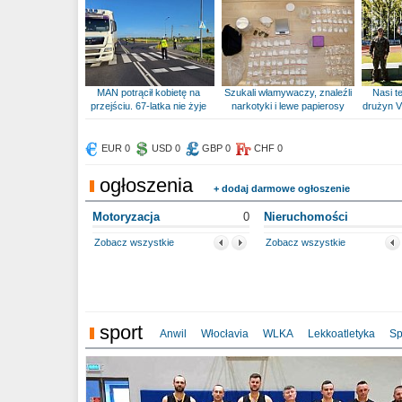
MAN potrącił kobietę na
Szukali włamywaczy, znaleźli
Nasi te
przejściu. 67-latka nie żyje
narkotyki i lewe papierosy
drużyn V
EUR 0
USD 0
GBP 0
CHF 0
ogłoszenia
+ dodaj darmowe ogłoszenie
Motoryzacja
0
Nieruchomości
Zobacz wszystkie
Zobacz wszystkie
sport
Anwil
Włocłavia
WLKA
Lekkoatletyka
Sp