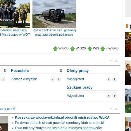
rytorialsi najlepszą
Rozszczelnienie sieci gazowej
I Mistrzostostw WOT
oraz zagrożenie pożarowe
WIG30
WIG20
WIG
mWIG40
0
Pozostałe
0
Oferty pracy
Zobacz wszystkie
Więcej ofert
Szukam pracy
Więcej ofert
orty walki
Koszykarze wloclawek.info.pl obronili mistrzostwo WLKA
Po dwóch latach starań powstał sportowy klub strzelecki
Dwa miliony złotych na szkolenie młodych sportowców