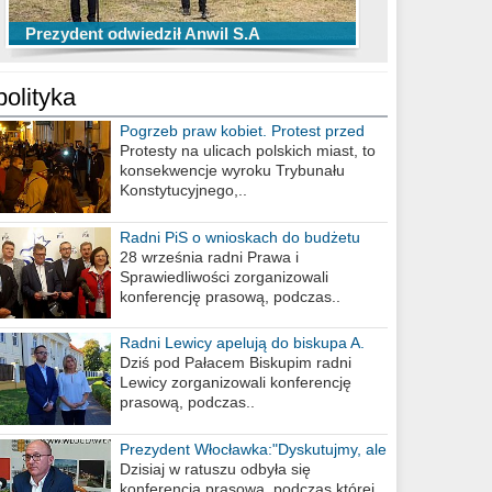
TOP 10 przechwytów Anwilu Włocławek
TOP 5 rzutów Anwilu Włocławek w BCL
Prezydent odwiedził Anwil S.A
w EBL w sezonie 2019/2020
w sezonie 2019/2020
polityka
Pogrzeb praw kobiet. Protest przed
biurem poselskim PiS
Protesty na ulicach polskich miast, to
konsekwencje wyroku Trybunału
Konstytucyjnego,..
Radni PiS o wnioskach do budżetu
miasta na 2021 rok
28 września radni Prawa i
Sprawiedliwości zorganizowali
konferencję prasową, podczas..
Radni Lewicy apelują do biskupa A.
Wiesława Meringa
Dziś pod Pałacem Biskupim radni
Lewicy zorganizowali konferencję
prasową, podczas..
Prezydent Włocławka:"Dyskutujmy, ale
nie obrażajmy się”
Dzisiaj w ratuszu odbyła się
konferencja prasowa, podczas której