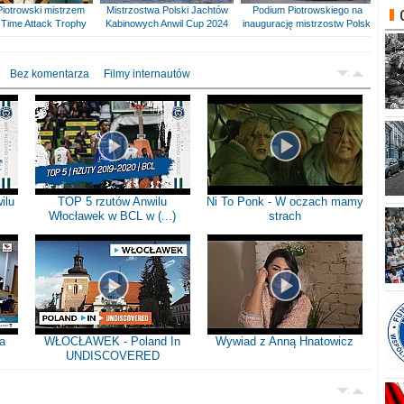
Piotrowski mistrzem
Mistrzostwa Polski Jachtów
Podium Piotrowskiego na
Time Attack Trophy
Kabinowych Anwil Cup 2024
inaugurację mistrzostw Polski
Bez komentarza
Filmy internautów
ilu
TOP 5 rzutów Anwilu
Ni To Ponk - W oczach mamy
Włocławek w BCL w (...)
strach
a
WŁOCŁAWEK - Poland In
Wywiad z Anną Hnatowicz
UNDISCOVERED