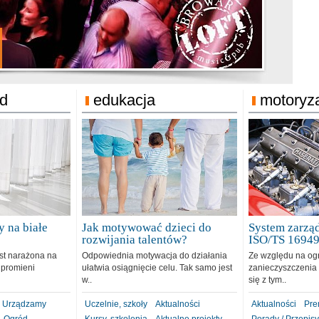
jonat Michelin
rodzie 31.12.2018
ód
edukacja
motoryz
 na białe
Jak motywować dzieci do
System zarząd
rozwijania talentów?
ISO/TS 1694
est narażona na
Odpowiednia motywacja do działania
Ze względu na og
 promieni
ułatwia osiągnięcie celu. Tak samo jest
zanieczyszczenia 
w..
się z tym..
Urządzamy
Uczelnie, szkoły
Aktualności
Aktualności
Pre