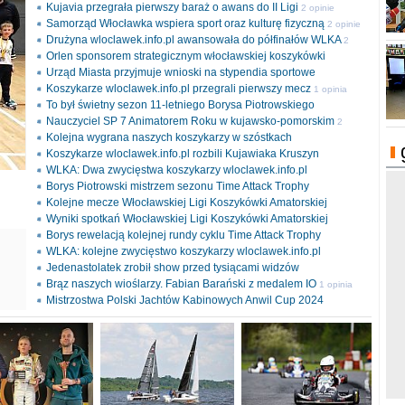
Kujavia przegrała pierwszy baraż o awans do II Ligi
2 opinie
Samorząd Włocławka wspiera sport oraz kulturę fizyczną
2 opinie
Drużyna wloclawek.info.pl awansowała do półfinałów WLKA
2
Orlen sponsorem strategicznym włocławskiej koszykówki
opinie
Urząd Miasta przyjmuje wnioski na stypendia sportowe
Koszykarze wloclawek.info.pl przegrali pierwszy mecz
1 opinia
To był świetny sezon 11-letniego Borysa Piotrowskiego
Nauczyciel SP 7 Animatorem Roku w kujawsko-pomorskim
2
Kolejna wygrana naszych koszykarzy w szóstkach
opinie
Koszykarze wloclawek.info.pl rozbili Kujawiaka Kruszyn
WLKA: Dwa zwycięstwa koszykarzy wloclawek.info.pl
Borys Piotrowski mistrzem sezonu Time Attack Trophy
Kolejne mecze Włocławskiej Ligi Koszykówki Amatorskiej
Wyniki spotkań Włocławskiej Ligi Koszykówki Amatorskiej
Borys rewelacją kolejnej rundy cyklu Time Attack Trophy
ki
WLKA: kolejne zwycięstwo koszykarzy wloclawek.info.pl
l
Jedenastolatek zrobił show przed tysiącami widzów
Brąz naszych wioślarzy. Fabian Barański z medalem IO
1 opinia
Mistrzostwa Polski Jachtów Kabinowych Anwil Cup 2024