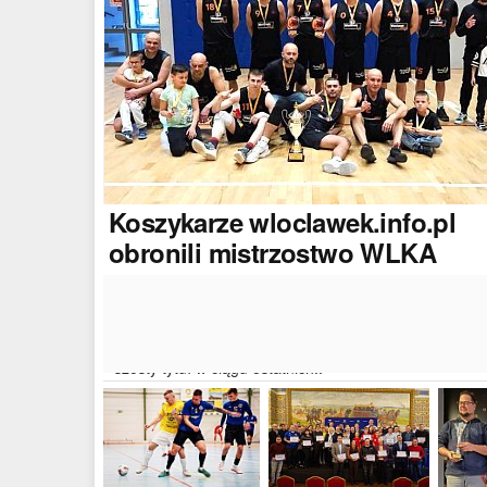
Koszykarze
wloclawek.info.pl
obronili mistrzostwo WLKA
Koszykarze naszego portalu wywalczyli mistrzostwo
dwudziestej drugiej edycji Włocławskiej Ligi Koszyków
Amatorskiej. W finałowym dwumeczu wloclawek.info.p
pokonał Autoserwis Radek/Open Partner i wywalczył
szósty tytuł w ciągu ostatnich..