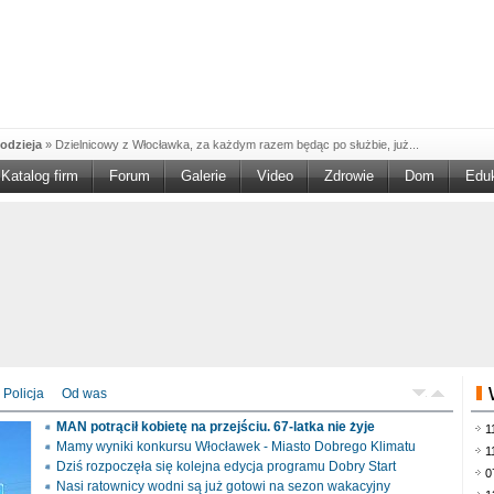
odzieja
»
Dzielnicowy z Włocławka, za każdym razem będąc po służbie, już...
Katalog firm
Forum
Galerie
Video
Zdrowie
Dom
Edu
W w NGO'
»
Ruszył nabór w konkursie „Wsparcie Organizacji Wolontariatu w NGO –
rześciu
»
Sika Poland rozpoczęła budowę swojej nowej fabryki w Brześciu
e
»
Policjanci wyjaśniają dokładne okoliczności tragicznego w skutkach...
blaskiem
»
Kujawsko-Pomorska Organizacja Turystyczna wraz z partnerami
du Pracy
»
Szukasz pracy, zajęcia dorywczego, czy może chcesz całkowicie
zieja
»
Policjanci zatrzymali 40–latka, który na terenie powiatu włocławskiego...
mochód
»
Mundurowi z Topólki zatrzymali 66-letniego mężczyznę, podejrzanego o...
Policja
Od was
ontach
»
Od czerwca rozpoczął się nowy okres świadczeniowy 800 plus, który
MAN potrącił kobietę na przejściu. 67-latka nie żyje
1
drogach
»
Policjanci ruchu drogowego przeprowadzili na drogach Włocławka i
Mamy wyniki konkursu Włocławek - Miasto Dobrego Klimatu
1
Dziś rozpoczęła się kolejna edycja programu Dobry Start
0
Nasi ratownicy wodni są już gotowi na sezon wakacyjny