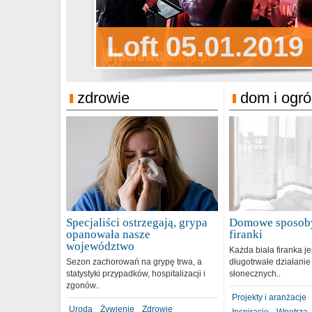
Sylwester Pens
Loft 05.01.2019
Sylwester Podg
31.12.2018
zdrowie
dom i ogr
Specjaliści ostrzegają, grypa
Domowe sposoby
opanowała nasze
firanki
województwo
Każda biała firanka j
Sezon zachorowań na grypę trwa, a
długotrwałe działanie
statystyki przypadków, hospitalizacji i
słonecznych..
zgonów..
Projekty i aranżacje
Uroda
Żywienie
Zdrowie