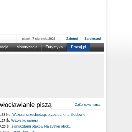
piątek,
7 sierpnia 2026
Zaloguj
Zarejestruj
kacja
Motoryzacja
Turystyka
Pracuj.pl
włocławianie piszą
Załóż nowy temat
Wczoraj przechodząc przez park na Słodowie..
1:38 Nd.
Wszystko umiera
1:17 Śr.
z gniazdami ptaków Na żytniej obok..
7:23 Śr.