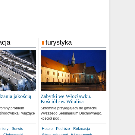
acja
turystyka
zania jakością
Zabytki we Włocławku.
9
Kościół św. Witalisa
romny problem
Skromnie przylegający do gmachu
środowiska i wiążące
Wyższego Seminarium Duchownego,
kościół pod..
miery
Serwis
Hotele
Podróże
Rekreacja