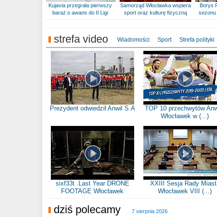
Kujavia przegrała pierwszy
Samorząd Włocławka wspiera
Borys 
baraż o awans do II Ligi
sport oraz kulturę fizyczną
sezonu 
strefa video
Wiadomości
Sport
Strefa polityki
Prezydent odwiedził Anwil S.A
TOP 10 przechwytów Anw
Włocławek w (...)
sixf33t .Last Year DRONE
XXIII Sesja Rady Miast
FOOTAGE Włocławek
Włocławek VIII (...)
dziś polecamy
7 sierpnia 2026