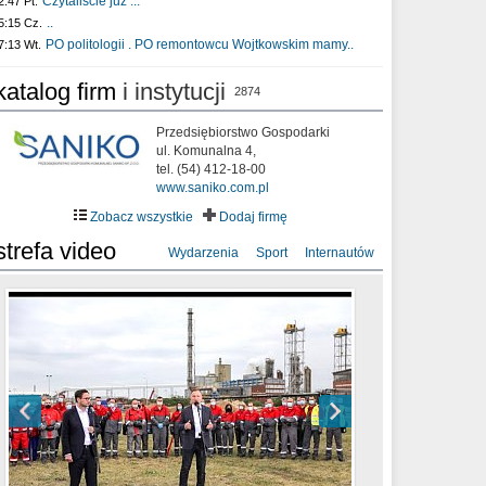
Czytaliście już :..
2:47 Pt.
..
5:15 Cz.
PO politologii . PO remontowcu Wojtkowskim mamy..
7:13 Wt.
katalog firm
i instytucji
2874
Przedsiębiorstwo Gospodarki
ul. Komunalna 4,
tel. (54) 412-18-00
www.saniko.com.pl
Zobacz wszystkie
Dodaj firmę
strefa video
Wydarzenia
Sport
Internautów
sixf33t .Last Year DRONE FOOTAGE
XXIII Sesja Rady Miasta Włocławek VIII
Ni To Ponk - W oczach mamy strach
Włocławek
kadencji w dniu 09.06.2020 r.