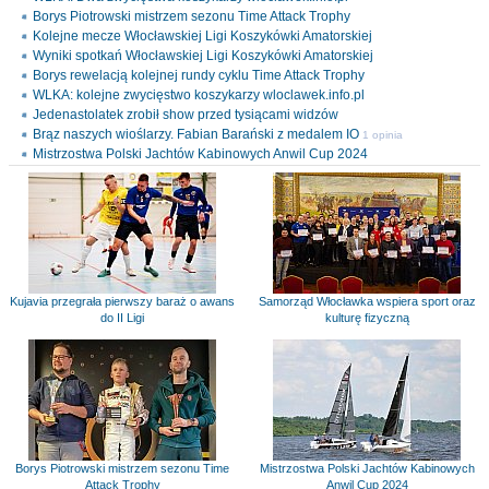
Borys Piotrowski mistrzem sezonu Time Attack Trophy
Kolejne mecze Włocławskiej Ligi Koszykówki Amatorskiej
Wyniki spotkań Włocławskiej Ligi Koszykówki Amatorskiej
Borys rewelacją kolejnej rundy cyklu Time Attack Trophy
WLKA: kolejne zwycięstwo koszykarzy wloclawek.info.pl
Jedenastolatek zrobił show przed tysiącami widzów
Brąz naszych wioślarzy. Fabian Barański z medalem IO
1 opinia
Mistrzostwa Polski Jachtów Kabinowych Anwil Cup 2024
Kujavia przegrała pierwszy baraż o awans
Samorząd Włocławka wspiera sport oraz
do II Ligi
kulturę fizyczną
Borys Piotrowski mistrzem sezonu Time
Mistrzostwa Polski Jachtów Kabinowych
Attack Trophy
Anwil Cup 2024