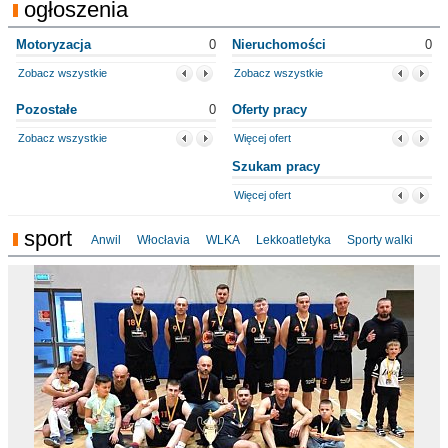
ogłoszenia
Motoryzacja
0
Nieruchomości
0
Zobacz wszystkie
Zobacz wszystkie
Pozostałe
0
Oferty pracy
Zobacz wszystkie
Więcej ofert
Szukam pracy
Więcej ofert
sport
Anwil
Włocłavia
WLKA
Lekkoatletyka
Sporty walki