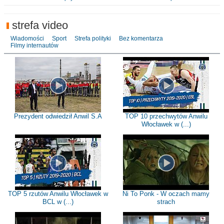
strefa video
Wiadomości
Sport
Strefa polityki
Bez komentarza
Filmy internautów
Prezydent odwiedził Anwil S.A
TOP 10 przechwytów Anwilu
Włocławek w (...)
TOP 5 rzutów Anwilu Włocławek w
Ni To Ponk - W oczach mamy
BCL w (...)
strach