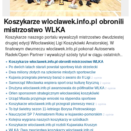
Koszykarze
wloclawek.info.pl obronili
mistrzostwo WLKA
Koszykarze naszego portalu wywalczyli mistrzostwo dwudziestej
drugiej edycji Włocławskiej Ligi Koszykówki Amatorskiej. W
finałowym dwumeczu wloclawek.info.pl pokonał Autoserwis
Radek/Open Partner i wywalczył szósty tytuł w ciągu ostatnich..
Koszykarze wloclawek.info.pl obronili mistrzostwo WLKA
Po dwóch latach starań powstał sportowy klub strzelecki
Dwa miliony złotych na szkolenie młodych sportowców
Kujavia przegrała pierwszy baraż o awans do II Ligi
2 opinie
Samorząd Włocławka wspiera sport oraz kulturę fizyczną
2 opinie
Drużyna wloclawek.info.pl awansowała do półfinałów WLKA
2 opinie
Orlen sponsorem strategicznym włocławskiej koszykówki
Urząd Miasta przyjmuje wnioski na stypendia sportowe
Koszykarze wloclawek.info.pl przegrali pierwszy mecz
1 opinia
To był świetny sezon 11-letniego Borysa Piotrowskiego
Nauczyciel SP 7 Animatorem Roku w kujawsko-pomorskim
2 opinie
Kolejna wygrana naszych koszykarzy w szóstkach
Koszykarze wloclawek.info.pl rozbili Kujawiaka Kruszyn
WLKA: Dwa zwycięstwa koszykarzy wloclawek.info.pl