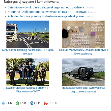
Najczęściej czytane i komentowane:
Dzielnicowy dwukrotnie zatrzymał tego samego złodzieja
2 opinie
Nabór do szkół ponadpodstawowych potrwa do 13 czerwca
2 opinie
Kolejne planowe przerwy w dostawie energii elektrycznej
2 opinie
MAN potrącił kobietę na przejściu. 67-latka
Szukali włamywaczy, znaleźli narkotyki i
nie żyje
lewe papierosy
Nasi terytorialsi najlepszą drużyn VI
Rozszczelnienie sieci gazowej oraz
Mistrzostostw WOT
zagrożenie pożarowe
EUR 0
USD 0
GBP 0
CHF 0