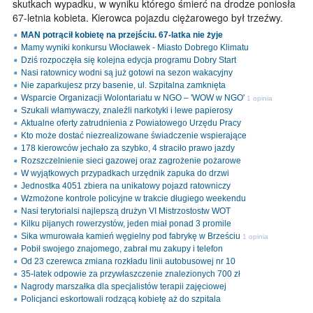
skutkach wypadku, w wyniku którego śmierć na drodze poniosła
67-letnia kobieta. Kierowca pojazdu ciężarowego był trzeźwy.
MAN potrącił kobietę na przejściu. 67-latka nie żyje
Mamy wyniki konkursu Włocławek - Miasto Dobrego Klimatu
Dziś rozpoczęła się kolejna edycja programu Dobry Start
Nasi ratownicy wodni są już gotowi na sezon wakacyjny
Nie zaparkujesz przy basenie, ul. Szpitalna zamknięta
Wsparcie Organizacji Wolontariatu w NGO – 'WOW w NGO'
1 opinia
Szukali włamywaczy, znaleźli narkotyki i lewe papierosy
Aktualne oferty zatrudnienia z Powiatowego Urzędu Pracy
Kto może dostać niezrealizowane świadczenie wspierające
178 kierowców jechało za szybko, 4 straciło prawo jazdy
Rozszczelnienie sieci gazowej oraz zagrożenie pożarowe
W wyjątkowych przypadkach urzędnik zapuka do drzwi
Jednostka 4051 zbiera na unikatowy pojazd ratowniczy
Wzmożone kontrole policyjne w trakcie długiego weekendu
Nasi terytorialsi najlepszą drużyn VI Mistrzostostw WOT
Kilku pijanych rowerzystów, jeden miał ponad 3 promile
Sika wmurowała kamień węgielny pod fabrykę w Brześciu
1 opinia
Pobił swojego znajomego, zabrał mu zakupy i telefon
Od 23 czerewca zmiana rozkładu linii autobusowej nr 10
35-latek odpowie za przywłaszczenie znalezionych 700 zł
Nagrody marszałka dla specjalistów terapii zajęciowej
Policjanci eskortowali rodzącą kobietę aż do szpitala