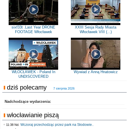
sixf33t .Last Year DRONE
XXIII Sesja Rady Miasta
FOOTAGE Włocławek
Włocławek VIII (...)
WŁOCŁAWEK - Poland In
Wywiad z Anną Hnatowicz
UNDISCOVERED
dziś polecamy
7 sierpnia 2026
Nadchodzące wydarzenia:
włocławianie piszą
Wczoraj przechodząc przez park na Słodowie..
11:38 Nd.