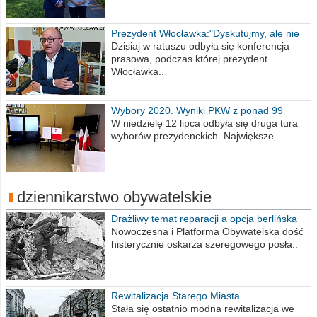
Prezydent Włocławka:"Dyskutujmy, ale nie
obrażajmy się”
Dzisiaj w ratuszu odbyła się konferencja
prasowa, podczas której prezydent
Włocławka..
Wybory 2020. Wyniki PKW z ponad 99
procent obwodów
W niedzielę 12 lipca odbyła się druga tura
wyborów prezydenckich. Największe..
dziennikarstwo obywatelskie
Drażliwy temat reparacji a opcja berlińska
Nowoczesna i Platforma Obywatelska dość
histerycznie oskarża szeregowego posła..
Rewitalizacja Starego Miasta
Stała się ostatnio modna rewitalizacja we