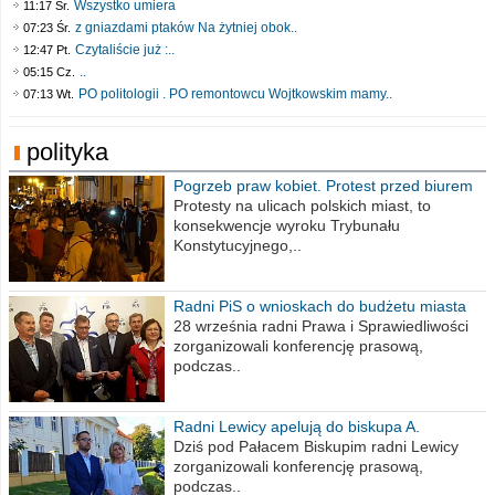
Wszystko umiera
11:17 Śr.
z gniazdami ptaków Na żytniej obok..
07:23 Śr.
Czytaliście już :..
12:47 Pt.
..
05:15 Cz.
PO politologii . PO remontowcu Wojtkowskim mamy..
07:13 Wt.
polityka
Pogrzeb praw kobiet. Protest przed biurem
poselskim PiS
Protesty na ulicach polskich miast, to
konsekwencje wyroku Trybunału
Konstytucyjnego,..
Radni PiS o wnioskach do budżetu miasta
na 2021 rok
28 września radni Prawa i Sprawiedliwości
zorganizowali konferencję prasową,
podczas..
Radni Lewicy apelują do biskupa A.
Wiesława Meringa
Dziś pod Pałacem Biskupim radni Lewicy
zorganizowali konferencję prasową,
podczas..