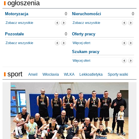
ogłoszenia
Motoryzacja
0
Nieruchomości
0
Zobacz wszystkie
Zobacz wszystkie
Pozostałe
0
Oferty pracy
Zobacz wszystkie
Więcej ofert
Szukam pracy
Więcej ofert
sport
Anwil
Włocłavia
WLKA
Lekkoatletyka
Sporty walki