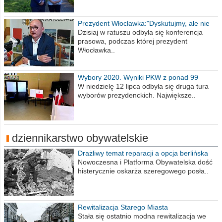
Prezydent Włocławka:"Dyskutujmy, ale nie
obrażajmy się”
Dzisiaj w ratuszu odbyła się konferencja
prasowa, podczas której prezydent
Włocławka..
Wybory 2020. Wyniki PKW z ponad 99
procent obwodów
W niedzielę 12 lipca odbyła się druga tura
wyborów prezydenckich. Największe..
dziennikarstwo obywatelskie
Drażliwy temat reparacji a opcja berlińska
Nowoczesna i Platforma Obywatelska dość
histerycznie oskarża szeregowego posła..
Rewitalizacja Starego Miasta
Stała się ostatnio modna rewitalizacja we