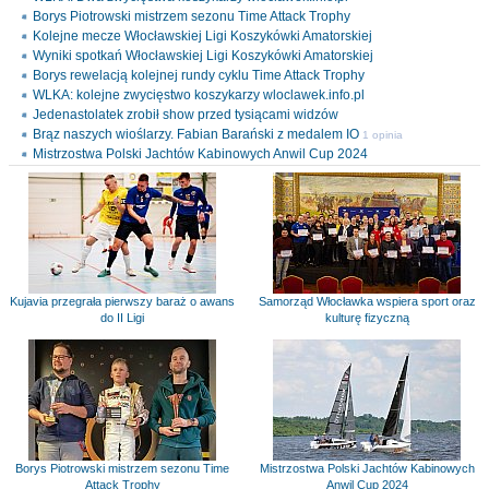
Borys Piotrowski mistrzem sezonu Time Attack Trophy
Kolejne mecze Włocławskiej Ligi Koszykówki Amatorskiej
Wyniki spotkań Włocławskiej Ligi Koszykówki Amatorskiej
Borys rewelacją kolejnej rundy cyklu Time Attack Trophy
WLKA: kolejne zwycięstwo koszykarzy wloclawek.info.pl
Jedenastolatek zrobił show przed tysiącami widzów
Brąz naszych wioślarzy. Fabian Barański z medalem IO
1 opinia
Mistrzostwa Polski Jachtów Kabinowych Anwil Cup 2024
Kujavia przegrała pierwszy baraż o awans
Samorząd Włocławka wspiera sport oraz
do II Ligi
kulturę fizyczną
Borys Piotrowski mistrzem sezonu Time
Mistrzostwa Polski Jachtów Kabinowych
Attack Trophy
Anwil Cup 2024