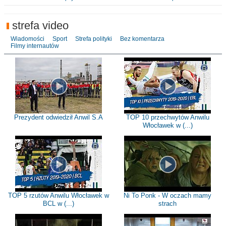
strefa video
Wiadomości
Sport
Strefa polityki
Bez komentarza
Filmy internautów
Prezydent odwiedził Anwil S.A
TOP 10 przechwytów Anwilu
Włocławek w (...)
TOP 5 rzutów Anwilu Włocławek w
Ni To Ponk - W oczach mamy
BCL w (...)
strach