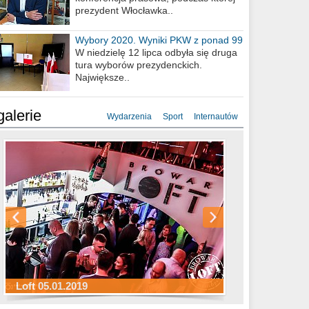
prezydent Włocławka..
Wybory 2020. Wyniki PKW z ponad 99
procent obwodów
W niedzielę 12 lipca odbyła się druga
tura wyborów prezydenckich.
Największe..
galerie
Wydarzenia
Sport
Internautów
Sylwester Hotel Młyn 31.12.2018
Sylwester Miejski 31.12.2018
Sylwester Loft 31.12.2018
Loft 05.01.2019
Sylwester Podgrodzie 31.12.2018
Sylwester Pensjonat Michelin 31.12.2018