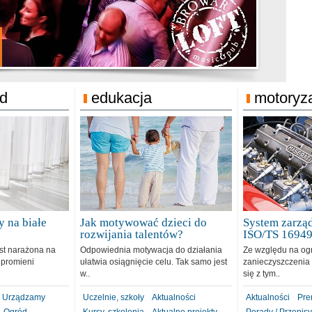
jonat Michelin
rodzie 31.12.2018
ód
edukacja
motoryz
 na białe
Jak motywować dzieci do
System zarząd
rozwijania talentów?
ISO/TS 1694
est narażona na
Odpowiednia motywacja do działania
Ze względu na og
 promieni
ułatwia osiągnięcie celu. Tak samo jest
zanieczyszczenia 
w..
się z tym..
Urządzamy
Uczelnie, szkoły
Aktualności
Aktualności
Pre