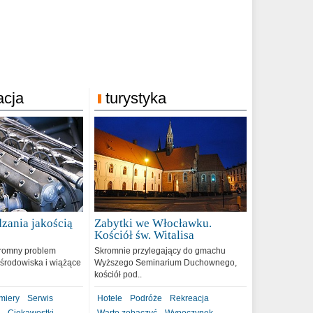
acja
turystyka
zania jakością
Zabytki we Włocławku.
9
Kościół św. Witalisa
romny problem
Skromnie przylegający do gmachu
środowiska i wiążące
Wyższego Seminarium Duchownego,
kościół pod..
miery
Serwis
Hotele
Podróże
Rekreacja