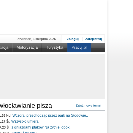
czwartek,
6 sierpnia 2026
Zaloguj
Zarejestruj
kacja
Motoryzacja
Turystyka
Pracuj.pl
włocławianie piszą
Załóż nowy temat
Wczoraj przechodząc przez park na Słodowie..
1:38 Nd.
Wszystko umiera
1:17 Śr.
z gniazdami ptaków Na żytniej obok..
7:23 Śr.