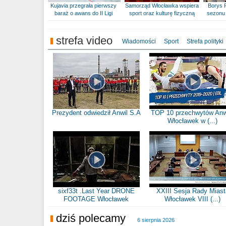
Kujavia przegrała pierwszy
Samorząd Włocławka wspiera
Borys 
baraż o awans do II Ligi
sport oraz kulturę fizyczną
sezonu 
strefa video
Wiadomości
Sport
Strefa polityki
Prezydent odwiedził Anwil S.A
TOP 10 przechwytów Anw
Włocławek w (...)
sixf33t .Last Year DRONE
XXIII Sesja Rady Miast
FOOTAGE Włocławek
Włocławek VIII (...)
dziś polecamy
6 sierpnia 2026