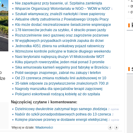
1
Nie zaparkujesz przy basenie, ul. Szpitalna zamknięta
0
Wsparcie Organizacji Wolontariatu w NGO – 'WOW w NGO'
1
0
Szukali włamywaczy, znaleźli narkotyki i lewe papierosy
opinia
Aktualne oferty zatrudnienia z Powiatowego Urzędu Pracy
Kto może dostać niezrealizowane świadczenie wspierające
178 kierowców jechało za szybko, 4 straciło prawo jazdy
Rozszczelnienie sieci gazowej oraz zagrożenie pożarowe
W wyjątkowych przypadkach urzędnik zapuka do drzwi
Jednostka 4051 zbiera na unikatowy pojazd ratowniczy
Wzmożone kontrole policyjne w trakcie długiego weekendu
Nasi terytorialsi najlepszą drużyn VI Mistrzostostw WOT
Kilku pijanych rowerzystów, jeden miał ponad 3 promile
Sika wmurowała kamień węgielny pod fabrykę w Brześciu
1
o
Pobił swojego znajomego, zabrał mu zakupy i telefon
opinia
dze
Od 23 czerewca zmiana rozkładu linii autobusowej nr 10
35-latek odpowie za przywłaszczenie znalezionych 700 zł
Nagrody marszałka dla specjalistów terapii zajęciowej
Policjanci eskortowali rodzącą kobietę aż do szpitala
Najczęściej czytane i komentowane:
Dzielnicowy dwukrotnie zatrzymał tego samego złodzieja
2 opinie
Nabór do szkół ponadpodstawowych potrwa do 13 czerwca
2
Kolejne planowe przerwy w dostawie energii elektrycznej
opinie
2 opinie
Więcej w dziale:
Wiadomości