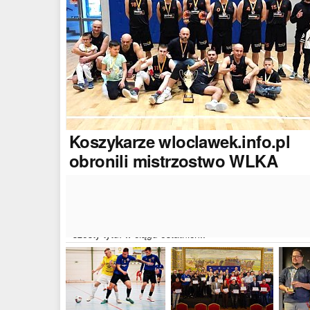
Koszykarze
wloclawek.info.pl
obronili mistrzostwo WLKA
Koszykarze naszego portalu wywalczyli mistrzostwo
dwudziestej drugiej edycji Włocławskiej Ligi Koszyków
Amatorskiej. W finałowym dwumeczu wloclawek.info.p
pokonał Autoserwis Radek/Open Partner i wywalczył
szósty tytuł w ciągu ostatnich..