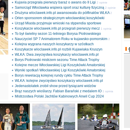
Kujavia przegrała pierwszy baraż o awans do II Ligi
2 opinie
Samorząd Włocławka wspiera sport oraz kulturę fizyczną
2 opinie
Drużyna wloclawek.info.pl awansowała do półfinałów WLKA
2
Orlen sponsorem strategicznym włocławskiej koszykówki
opinie
Urząd Miasta przyjmuje wnioski na stypendia sportowe
Koszykarze wloclawek.info.pl przegrali pierwszy mecz
1 opinia
To był świetny sezon 11-letniego Borysa Piotrowskiego
Nauczyciel SP 7 Animatorem Roku w kujawsko-pomorskim
2
Kolejna wygrana naszych koszykarzy w szóstkach
opinie
Koszykarze wloclawek.info.pl rozbili Kujawiaka Kruszyn
WLKA: Dwa zwycięstwa koszykarzy wloclawek.info.pl
Borys Piotrowski mistrzem sezonu Time Attack Trophy
Kolejne mecze Włocławskiej Ligi Koszykówki Amatorskiej
Wyniki spotkań Włocławskiej Ligi Koszykówki Amatorskiej
Borys rewelacją kolejnej rundy cyklu Time Attack Trophy
ki
WLKA: kolejne zwycięstwo koszykarzy wloclawek.info.pl
l
Jedenastolatek zrobił show przed tysiącami widzów
Brąz naszych wioślarzy. Fabian Barański z medalem IO
1 opinia
Mistrzostwa Polski Jachtów Kabinowych Anwil Cup 2024