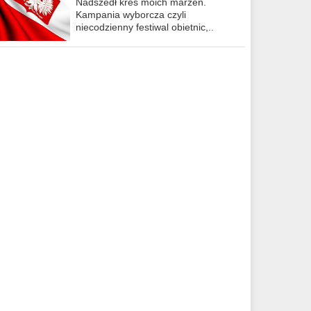
Nadszedł kres moich marzeń.
Kampania wyborcza czyli
niecodzienny festiwal obietnic,..