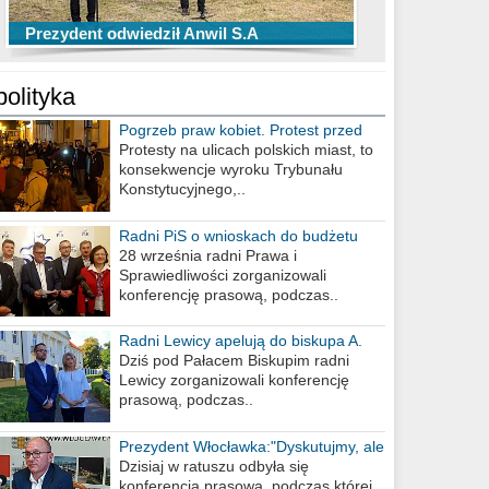
TOP 10 przechwytów Anwilu Włocławek
TOP 5 rzutów Anwilu Włocławek w BCL
Prezydent odwiedził Anwil S.A
w EBL w sezonie 2019/2020
w sezonie 2019/2020
polityka
Pogrzeb praw kobiet. Protest przed
biurem poselskim PiS
Protesty na ulicach polskich miast, to
konsekwencje wyroku Trybunału
Konstytucyjnego,..
Radni PiS o wnioskach do budżetu
miasta na 2021 rok
28 września radni Prawa i
Sprawiedliwości zorganizowali
konferencję prasową, podczas..
Radni Lewicy apelują do biskupa A.
Wiesława Meringa
Dziś pod Pałacem Biskupim radni
Lewicy zorganizowali konferencję
prasową, podczas..
Prezydent Włocławka:"Dyskutujmy, ale
nie obrażajmy się”
Dzisiaj w ratuszu odbyła się
konferencja prasowa, podczas której