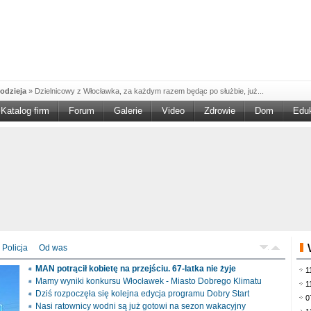
odzieja
»
Dzielnicowy z Włocławka, za każdym razem będąc po służbie, już...
Katalog firm
Forum
Galerie
Video
Zdrowie
Dom
Edu
W w NGO'
»
Ruszył nabór w konkursie „Wsparcie Organizacji Wolontariatu w NGO –
rześciu
»
Sika Poland rozpoczęła budowę swojej nowej fabryki w Brześciu
e
»
Policjanci wyjaśniają dokładne okoliczności tragicznego w skutkach...
blaskiem
»
Kujawsko-Pomorska Organizacja Turystyczna wraz z partnerami
du Pracy
»
Szukasz pracy, zajęcia dorywczego, czy może chcesz całkowicie
zieja
»
Policjanci zatrzymali 40–latka, który na terenie powiatu włocławskiego...
mochód
»
Mundurowi z Topólki zatrzymali 66-letniego mężczyznę, podejrzanego o...
Policja
Od was
ontach
»
Od czerwca rozpoczął się nowy okres świadczeniowy 800 plus, który
MAN potrącił kobietę na przejściu. 67-latka nie żyje
1
drogach
»
Policjanci ruchu drogowego przeprowadzili na drogach Włocławka i
Mamy wyniki konkursu Włocławek - Miasto Dobrego Klimatu
1
Dziś rozpoczęła się kolejna edycja programu Dobry Start
0
Nasi ratownicy wodni są już gotowi na sezon wakacyjny