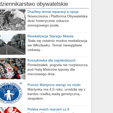
dziennikarstwo obywatelskie
Drażliwy temat reparacji a opcja
berlińska
Nowoczesna i Platforma Obywatelska
dość histerycznie oskarża
szeregowego posła..
Rewitalizacja Starego Miasta
Stała się ostatnio modna rewitalizacja
we Włocławku. Temat niewątpliwie
ciekawy...
Koszykówka dla najmłodszych
Poniedziałek, pogoda nie rozpieszcza,
pod Halą Mistrzów typowy dla
meczowego dnia..
Pomóż Martynce stanąć na nóżki
Martynka ma 4,5 roku, urodziła się z
bardzo rzadką wadą genetyczną -
zespołem..
Polska moich marzeń cz.6