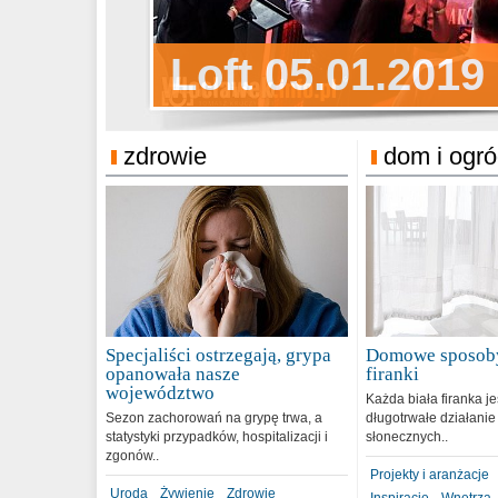
Sylwester Pens
Loft 05.01.2019
Sylwester Podg
31.12.2018
zdrowie
dom i ogr
Specjaliści ostrzegają, grypa
Domowe sposoby
opanowała nasze
firanki
województwo
Każda biała firanka j
Sezon zachorowań na grypę trwa, a
długotrwałe działanie
statystyki przypadków, hospitalizacji i
słonecznych..
zgonów..
Projekty i aranżacje
Uroda
Żywienie
Zdrowie