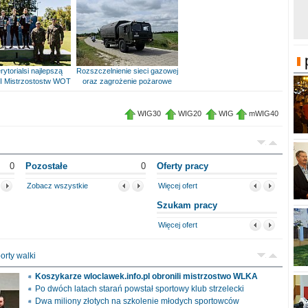
rytorialsi najlepszą
Rozszczelnienie sieci gazowej
I Mistrzostostw WOT
oraz zagrożenie pożarowe
WIG30
WIG20
WIG
mWIG40
0
Pozostałe
0
Oferty pracy
Zobacz wszystkie
Więcej ofert
Szukam pracy
Więcej ofert
orty walki
Koszykarze wloclawek.info.pl obronili mistrzostwo WLKA
Po dwóch latach starań powstał sportowy klub strzelecki
Dwa miliony złotych na szkolenie młodych sportowców