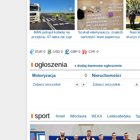
MAN potrącił kobietę na
Szukali włamywaczy, znaleźli
Nasi te
przejściu. 67-latka nie żyje
narkotyki i lewe papierosy
drużyn V
EUR 0
USD 0
GBP 0
CHF 0
ogłoszenia
+ dodaj darmowe ogłoszenie
Motoryzacja
0
Nieruchomości
Zobacz wszystkie
Zobacz wszystkie
sport
Anwil
Włocłavia
WLKA
Lekkoatletyka
Sp