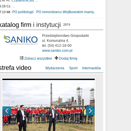
Czytaliście już :..
2:47 Pt.
..
5:15 Cz.
PO politologii . PO remontowcu Wojtkowskim mamy..
7:13 Wt.
katalog firm
i instytucji
2874
Przedsiębiorstwo Gospodarki
ul. Komunalna 4,
tel. (54) 412-18-00
www.saniko.com.pl
Zobacz wszystkie
Dodaj firmę
strefa video
Wydarzenia
Sport
Internautów
sixf33t .Last Year DRONE FOOTAGE
XXIII Sesja Rady Miasta Włocławek VIII
Ni To Ponk - W oczach mamy strach
Włocławek
kadencji w dniu 09.06.2020 r.