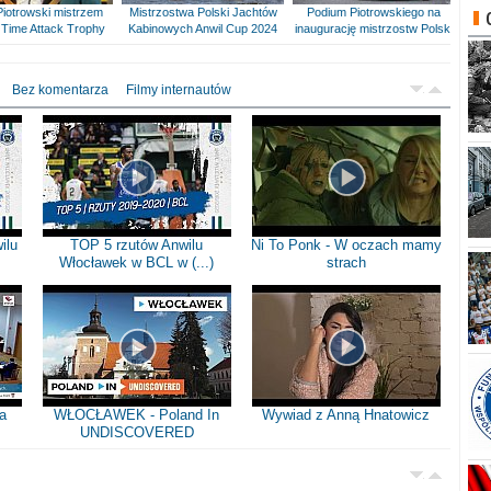
Piotrowski mistrzem
Mistrzostwa Polski Jachtów
Podium Piotrowskiego na
Time Attack Trophy
Kabinowych Anwil Cup 2024
inaugurację mistrzostw Polski
Bez komentarza
Filmy internautów
ilu
TOP 5 rzutów Anwilu
Ni To Ponk - W oczach mamy
Włocławek w BCL w (...)
strach
a
WŁOCŁAWEK - Poland In
Wywiad z Anną Hnatowicz
UNDISCOVERED