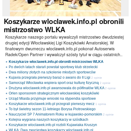
Koszykarze
wloclawek.info.pl obronili
mistrzostwo WLKA
Koszykarze naszego portalu wywalczyli mistrzostwo dwudziestej
drugiej edycji Włocławskiej Ligi Koszykówki Amatorskiej. W
finałowym dwumeczu wloclawek.info.pl pokonał Autoserwis
Radek/Open Partner i wywalczył szósty tytuł w ciągu ostatnich..
Koszykarze wloclawek.info.pl obronili mistrzostwo WLKA
Po dwóch latach starań powstał sportowy klub strzelecki
Dwa miliony złotych na szkolenie młodych sportowców
Kujavia przegrała pierwszy baraż o awans do II Ligi
2 opinie
Samorząd Włocławka wspiera sport oraz kulturę fizyczną
2 opinie
Drużyna wloclawek.info.pl awansowała do półfinałów WLKA
2 opinie
Orlen sponsorem strategicznym włocławskiej koszykówki
Urząd Miasta przyjmuje wnioski na stypendia sportowe
Koszykarze wloclawek.info.pl przegrali pierwszy mecz
1 opinia
To był świetny sezon 11-letniego Borysa Piotrowskiego
Nauczyciel SP 7 Animatorem Roku w kujawsko-pomorskim
2 opinie
Kolejna wygrana naszych koszykarzy w szóstkach
Koszykarze wloclawek.info.pl rozbili Kujawiaka Kruszyn
WLKA: Dwa zwycięstwa koszykarzy wloclawek.info.pl