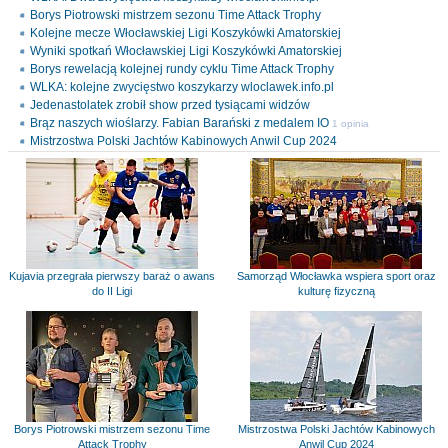
Borys Piotrowski mistrzem sezonu Time Attack Trophy
Kolejne mecze Włocławskiej Ligi Koszykówki Amatorskiej
Wyniki spotkań Włocławskiej Ligi Koszykówki Amatorskiej
Borys rewelacją kolejnej rundy cyklu Time Attack Trophy
WLKA: kolejne zwycięstwo koszykarzy wloclawek.info.pl
Jedenastolatek zrobił show przed tysiącami widzów
Brąz naszych wioślarzy. Fabian Barański z medalem IO
1 opinia
Mistrzostwa Polski Jachtów Kabinowych Anwil Cup 2024
Kujavia przegrała pierwszy baraż o awans
Samorząd Włocławka wspiera sport oraz
do II Ligi
kulturę fizyczną
Borys Piotrowski mistrzem sezonu Time
Mistrzostwa Polski Jachtów Kabinowych
Attack Trophy
Anwil Cup 2024