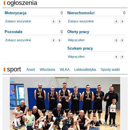
ogłoszenia
Motoryzacja
0
Nieruchomości
0
Zobacz wszystkie
Zobacz wszystkie
Pozostałe
0
Oferty pracy
Zobacz wszystkie
Więcej ofert
Szukam pracy
Więcej ofert
sport
Anwil
Włocłavia
WLKA
Lekkoatletyka
Sporty walki