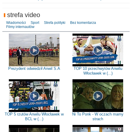
strefa video
Wiadomości
Sport
Strefa polityki
Bez komentarza
Filmy internautów
Prezydent odwiedził Anwil S.A
TOP 10 przechwytów Anwilu
Włocławek w (...)
TOP 5 rzutów Anwilu Włocławek w
Ni To Ponk - W oczach mamy
BCL w (...)
strach