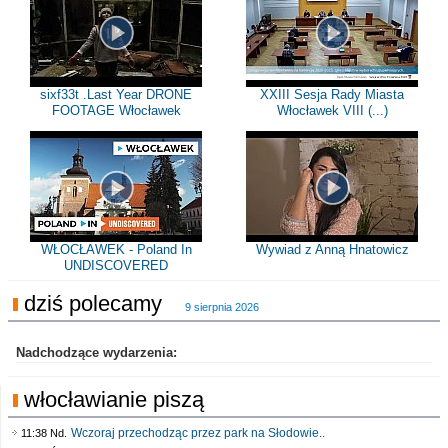
sixf33t .Last Year DRONE
XXIII Sesja Rady Miasta
FOOTAGE Włocławek
Włocławek VIII (...)
WŁOCŁAWEK - Poland In
Wywiad z Anną Hnatowicz
UNDISCOVERED
dziś polecamy
9 sierpnia 2026
Nadchodzące wydarzenia:
włocławianie piszą
Wczoraj przechodząc przez park na Słodowie..
11:38 Nd.