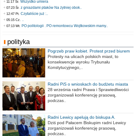
Wszystko umiera
11:17 Śr.
z gniazdami ptaków Na żytniej obok..
07:23 Śr.
Czytaliście już :..
12:47 Pt.
..
05:15 Cz.
PO politologii . PO remontowcu Wojtkowskim mamy..
07:13 Wt.
polityka
Pogrzeb praw kobiet. Protest przed biurem
poselskim PiS
Protesty na ulicach polskich miast, to
konsekwencje wyroku Trybunału
Konstytucyjnego,..
Radni PiS o wnioskach do budżetu miasta
na 2021 rok
28 września radni Prawa i Sprawiedliwości
zorganizowali konferencję prasową,
podczas..
Radni Lewicy apelują do biskupa A.
Wiesława Meringa
Dziś pod Pałacem Biskupim radni Lewicy
zorganizowali konferencję prasową,
podczas..