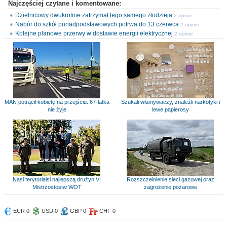
Najczęściej czytane i komentowane:
Dzielnicowy dwukrotnie zatrzymał tego samego złodzieja
2 opinie
Nabór do szkół ponadpodstawowych potrwa do 13 czerwca
2 opinie
Kolejne planowe przerwy w dostawie energii elektrycznej
2 opinie
MAN potrącił kobietę na przejściu. 67-latka
Szukali włamywaczy, znaleźli narkotyki i
nie żyje
lewe papierosy
Nasi terytorialsi najlepszą drużyn VI
Rozszczelnienie sieci gazowej oraz
Mistrzostostw WOT
zagrożenie pożarowe
EUR 0
USD 0
GBP 0
CHF 0