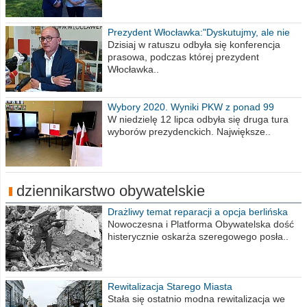
Prezydent Włocławka:"Dyskutujmy, ale nie
obrażajmy się”
Dzisiaj w ratuszu odbyła się konferencja
prasowa, podczas której prezydent
Włocławka..
Wybory 2020. Wyniki PKW z ponad 99
procent obwodów
W niedzielę 12 lipca odbyła się druga tura
wyborów prezydenckich. Największe..
dziennikarstwo obywatelskie
Drażliwy temat reparacji a opcja berlińska
Nowoczesna i Platforma Obywatelska dość
histerycznie oskarża szeregowego posła..
Rewitalizacja Starego Miasta
Stała się ostatnio modna rewitalizacja we