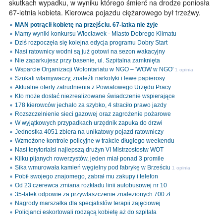
skutkach wypadku, w wyniku którego śmierć na drodze poniosła
67-letnia kobieta. Kierowca pojazdu ciężarowego był trzeźwy.
MAN potrącił kobietę na przejściu. 67-latka nie żyje
Mamy wyniki konkursu Włocławek - Miasto Dobrego Klimatu
Dziś rozpoczęła się kolejna edycja programu Dobry Start
Nasi ratownicy wodni są już gotowi na sezon wakacyjny
Nie zaparkujesz przy basenie, ul. Szpitalna zamknięta
Wsparcie Organizacji Wolontariatu w NGO – 'WOW w NGO'
1 opinia
Szukali włamywaczy, znaleźli narkotyki i lewe papierosy
Aktualne oferty zatrudnienia z Powiatowego Urzędu Pracy
Kto może dostać niezrealizowane świadczenie wspierające
178 kierowców jechało za szybko, 4 straciło prawo jazdy
Rozszczelnienie sieci gazowej oraz zagrożenie pożarowe
W wyjątkowych przypadkach urzędnik zapuka do drzwi
Jednostka 4051 zbiera na unikatowy pojazd ratowniczy
Wzmożone kontrole policyjne w trakcie długiego weekendu
Nasi terytorialsi najlepszą drużyn VI Mistrzostostw WOT
Kilku pijanych rowerzystów, jeden miał ponad 3 promile
Sika wmurowała kamień węgielny pod fabrykę w Brześciu
1 opinia
Pobił swojego znajomego, zabrał mu zakupy i telefon
Od 23 czerewca zmiana rozkładu linii autobusowej nr 10
35-latek odpowie za przywłaszczenie znalezionych 700 zł
Nagrody marszałka dla specjalistów terapii zajęciowej
Policjanci eskortowali rodzącą kobietę aż do szpitala