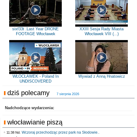
sixf33t .Last Year DRONE
XXIII Sesja Rady Miasta
FOOTAGE Włocławek
Włocławek VIII (...)
WŁOCŁAWEK - Poland In
Wywiad z Anną Hnatowicz
UNDISCOVERED
dziś polecamy
7 sierpnia 2026
Nadchodzące wydarzenia:
włocławianie piszą
Wczoraj przechodząc przez park na Słodowie..
11:38 Nd.