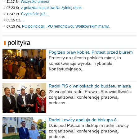
Wszystko umiera
11:17 Śr.
z gniazdami ptaków Na żytniej obok..
07:23 Śr.
Czytaliście już :..
12:47 Pt.
..
05:15 Cz.
PO politologii . PO remontowcu Wojtkowskim mamy..
07:13 Wt.
polityka
Pogrzeb praw kobiet. Protest przed biurem
poselskim PiS
Protesty na ulicach polskich miast, to
konsekwencje wyroku Trybunału
Konstytucyjnego,..
Radni PiS o wnioskach do budżetu miasta
na 2021 rok
28 września radni Prawa i Sprawiedliwości
zorganizowali konferencję prasową,
podczas..
Radni Lewicy apelują do biskupa A.
Wiesława Meringa
Dziś pod Pałacem Biskupim radni Lewicy
zorganizowali konferencję prasową,
podczas..