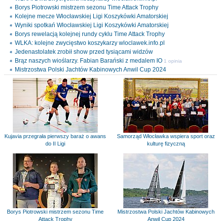
Borys Piotrowski mistrzem sezonu Time Attack Trophy
Kolejne mecze Włocławskiej Ligi Koszykówki Amatorskiej
Wyniki spotkań Włocławskiej Ligi Koszykówki Amatorskiej
Borys rewelacją kolejnej rundy cyklu Time Attack Trophy
WLKA: kolejne zwycięstwo koszykarzy wloclawek.info.pl
Jedenastolatek zrobił show przed tysiącami widzów
Brąz naszych wioślarzy. Fabian Barański z medalem IO
1 opinia
Mistrzostwa Polski Jachtów Kabinowych Anwil Cup 2024
Kujavia przegrała pierwszy baraż o awans
Samorząd Włocławka wspiera sport oraz
do II Ligi
kulturę fizyczną
Borys Piotrowski mistrzem sezonu Time
Mistrzostwa Polski Jachtów Kabinowych
Attack Trophy
Anwil Cup 2024