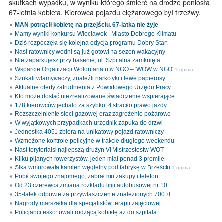
skutkach wypadku, w wyniku którego śmierć na drodze poniosła
67-letnia kobieta. Kierowca pojazdu ciężarowego był trzeźwy.
MAN potrącił kobietę na przejściu. 67-latka nie żyje
Mamy wyniki konkursu Włocławek - Miasto Dobrego Klimatu
Dziś rozpoczęła się kolejna edycja programu Dobry Start
Nasi ratownicy wodni są już gotowi na sezon wakacyjny
Nie zaparkujesz przy basenie, ul. Szpitalna zamknięta
Wsparcie Organizacji Wolontariatu w NGO – 'WOW w NGO'
1 opinia
Szukali włamywaczy, znaleźli narkotyki i lewe papierosy
Aktualne oferty zatrudnienia z Powiatowego Urzędu Pracy
Kto może dostać niezrealizowane świadczenie wspierające
178 kierowców jechało za szybko, 4 straciło prawo jazdy
Rozszczelnienie sieci gazowej oraz zagrożenie pożarowe
W wyjątkowych przypadkach urzędnik zapuka do drzwi
Jednostka 4051 zbiera na unikatowy pojazd ratowniczy
Wzmożone kontrole policyjne w trakcie długiego weekendu
Nasi terytorialsi najlepszą drużyn VI Mistrzostostw WOT
Kilku pijanych rowerzystów, jeden miał ponad 3 promile
Sika wmurowała kamień węgielny pod fabrykę w Brześciu
1 opinia
Pobił swojego znajomego, zabrał mu zakupy i telefon
Od 23 czerewca zmiana rozkładu linii autobusowej nr 10
35-latek odpowie za przywłaszczenie znalezionych 700 zł
Nagrody marszałka dla specjalistów terapii zajęciowej
Policjanci eskortowali rodzącą kobietę aż do szpitala