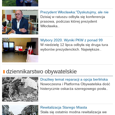
Prezydent Włocławka:"Dyskutujmy, ale nie
obrażajmy się”
Dzisiaj w ratuszu odbyła się konferencja
prasowa, podczas której prezydent
Włocławka..
Wybory 2020. Wyniki PKW z ponad 99
procent obwodów
W niedzielę 12 lipca odbyła się druga tura
wyborów prezydenckich. Największe..
dziennikarstwo obywatelskie
Drażliwy temat reparacji a opcja berlińska
Nowoczesna i Platforma Obywatelska dość
histerycznie oskarża szeregowego posła..
Rewitalizacja Starego Miasta
Stała się ostatnio modna rewitalizacja we