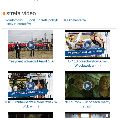
strefa video
Wiadomości
Sport
Strefa polityki
Bez komentarza
Filmy internautów
Prezydent odwiedził Anwil S.A
TOP 10 przechwytów Anwilu
Włocławek w (...)
TOP 5 rzutów Anwilu Włocławek w
Ni To Ponk - W oczach mamy
BCL w (...)
strach