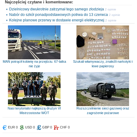
Najczęściej czytane i komentowane:
Dzielnicowy dwukrotnie zatrzymał tego samego złodzieja
2 opinie
Nabór do szkół ponadpodstawowych potrwa do 13 czerwca
2 opinie
Kolejne planowe przerwy w dostawie energii elektrycznej
2 opinie
MAN potrącił kobietę na przejściu. 67-latka
Szukali włamywaczy, znaleźli narkotyki i
nie żyje
lewe papierosy
Nasi terytorialsi najlepszą drużyn VI
Rozszczelnienie sieci gazowej oraz
Mistrzostostw WOT
zagrożenie pożarowe
EUR 0
USD 0
GBP 0
CHF 0