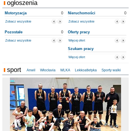
ogłoszenia
Motoryzacja
0
Nieruchomości
0
Zobacz wszystkie
Zobacz wszystkie
Pozostałe
0
Oferty pracy
Zobacz wszystkie
Więcej ofert
Szukam pracy
Więcej ofert
sport
Anwil
Włocłavia
WLKA
Lekkoatletyka
Sporty walki