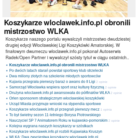
Koszykarze
wloclawek.info.pl obronili
mistrzostwo WLKA
Koszykarze naszego portalu wywalczyli mistrzostwo dwudziestej
drugiej edycji Włocławskiej Ligi Koszykówki Amatorskiej. W
finałowym dwumeczu wloclawek.info.pl pokonał Autoserwis
Radek/Open Partner i wywalczył szósty tytuł w ciągu ostatnich..
Koszykarze wloclawek.info.pl obronili mistrzostwo WLKA
Po dwóch latach starań powstał sportowy klub strzelecki
Dwa miliony złotych na szkolenie młodych sportowców
Kujavia przegrała pierwszy baraż o awans do II Ligi
2 opinie
Samorząd Włocławka wspiera sport oraz kulturę fizyczną
2 opinie
Drużyna wloclawek.info.pl awansowała do półfinałów WLKA
2 opinie
Orlen sponsorem strategicznym włocławskiej koszykówki
Urząd Miasta przyjmuje wnioski na stypendia sportowe
Koszykarze wloclawek.info.pl przegrali pierwszy mecz
1 opinia
To był świetny sezon 11-letniego Borysa Piotrowskiego
Nauczyciel SP 7 Animatorem Roku w kujawsko-pomorskim
2 opinie
Kolejna wygrana naszych koszykarzy w szóstkach
Koszykarze wloclawek.info.pl rozbili Kujawiaka Kruszyn
WLKA: Dwa zwycięstwa koszykarzy wloclawek.info.pl