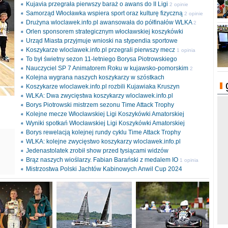
Kujavia przegrała pierwszy baraż o awans do II Ligi
2 opinie
Samorząd Włocławka wspiera sport oraz kulturę fizyczną
2 opinie
Drużyna wloclawek.info.pl awansowała do półfinałów WLKA
2
Orlen sponsorem strategicznym włocławskiej koszykówki
opinie
Urząd Miasta przyjmuje wnioski na stypendia sportowe
Koszykarze wloclawek.info.pl przegrali pierwszy mecz
1 opinia
To był świetny sezon 11-letniego Borysa Piotrowskiego
Nauczyciel SP 7 Animatorem Roku w kujawsko-pomorskim
2
Kolejna wygrana naszych koszykarzy w szóstkach
opinie
Koszykarze wloclawek.info.pl rozbili Kujawiaka Kruszyn
WLKA: Dwa zwycięstwa koszykarzy wloclawek.info.pl
Borys Piotrowski mistrzem sezonu Time Attack Trophy
Kolejne mecze Włocławskiej Ligi Koszykówki Amatorskiej
Wyniki spotkań Włocławskiej Ligi Koszykówki Amatorskiej
Borys rewelacją kolejnej rundy cyklu Time Attack Trophy
ki
WLKA: kolejne zwycięstwo koszykarzy wloclawek.info.pl
l
Jedenastolatek zrobił show przed tysiącami widzów
Brąz naszych wioślarzy. Fabian Barański z medalem IO
1 opinia
Mistrzostwa Polski Jachtów Kabinowych Anwil Cup 2024