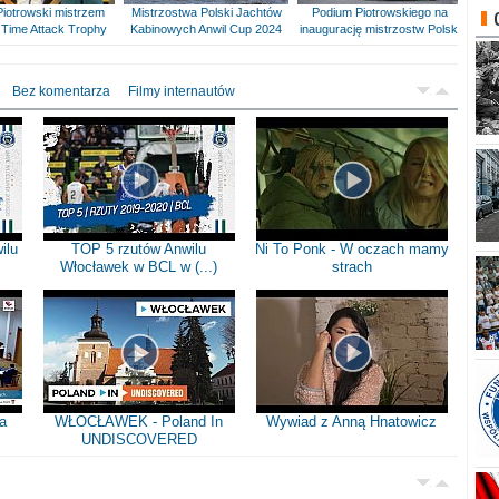
Piotrowski mistrzem
Mistrzostwa Polski Jachtów
Podium Piotrowskiego na
Time Attack Trophy
Kabinowych Anwil Cup 2024
inaugurację mistrzostw Polski
Bez komentarza
Filmy internautów
ilu
TOP 5 rzutów Anwilu
Ni To Ponk - W oczach mamy
Włocławek w BCL w (...)
strach
a
WŁOCŁAWEK - Poland In
Wywiad z Anną Hnatowicz
UNDISCOVERED