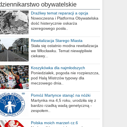
dziennikarstwo obywatelskie
Drażliwy temat reparacji a opcja
berlińska
Nowoczesna i Platforma Obywatelska
dość histerycznie oskarża
szeregowego posła..
Rewitalizacja Starego Miasta
Stała się ostatnio modna rewitalizacja
we Włocławku. Temat niewątpliwie
ciekawy...
Koszykówka dla najmłodszych
Poniedziałek, pogoda nie rozpieszcza,
pod Halą Mistrzów typowy dla
meczowego dnia..
Pomóż Martynce stanąć na nóżki
Martynka ma 4,5 roku, urodziła się z
bardzo rzadką wadą genetyczną -
zespołem..
Polska moich marzeń cz.6