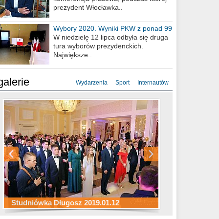
prezydent Włocławka..
Wybory 2020. Wyniki PKW z ponad 99
procent obwodów
W niedzielę 12 lipca odbyła się druga
tura wyborów prezydenckich.
Największe..
galerie
Wydarzenia
Sport
Internautów
Studniówka ZS Ekonomicznych
Studniówka Kopernik 2019.01.11
Studniówka LMK 2019.01.05
2019.01.05
Studniówka Długosz 2019.01.12
ZS Budowlanych 2019.01.12
Studniówka LZK 2019.01.11