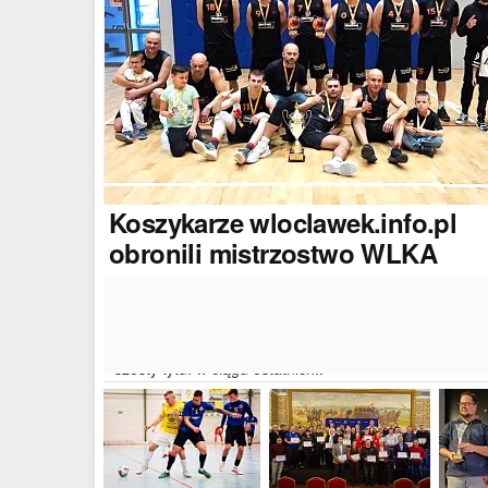
Koszykarze
wloclawek.info.pl
obronili mistrzostwo WLKA
Koszykarze naszego portalu wywalczyli mistrzostwo
dwudziestej drugiej edycji Włocławskiej Ligi Koszyków
Amatorskiej. W finałowym dwumeczu wloclawek.info.p
pokonał Autoserwis Radek/Open Partner i wywalczył
szósty tytuł w ciągu ostatnich..