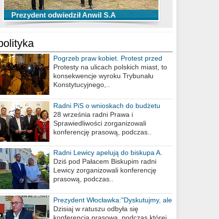
TOP 10 przechwytów Anwilu Włocławek
TOP 5 rzutów Anwilu Włocławek w BCL
Prezydent odwiedził Anwil S.A
w EBL w sezonie 2019/2020
w sezonie 2019/2020
polityka
Pogrzeb praw kobiet. Protest przed
biurem poselskim PiS
Protesty na ulicach polskich miast, to
konsekwencje wyroku Trybunału
Konstytucyjnego,..
Radni PiS o wnioskach do budżetu
miasta na 2021 rok
28 września radni Prawa i
Sprawiedliwości zorganizowali
konferencję prasową, podczas..
Radni Lewicy apelują do biskupa A.
Wiesława Meringa
Dziś pod Pałacem Biskupim radni
Lewicy zorganizowali konferencję
prasową, podczas..
Prezydent Włocławka:"Dyskutujmy, ale
nie obrażajmy się”
Dzisiaj w ratuszu odbyła się
konferencja prasowa, podczas której