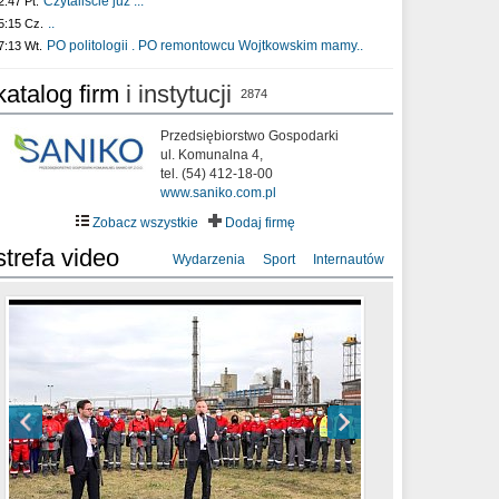
Czytaliście już :..
2:47 Pt.
..
5:15 Cz.
PO politologii . PO remontowcu Wojtkowskim mamy..
7:13 Wt.
katalog firm
i instytucji
2874
Przedsiębiorstwo Gospodarki
ul. Komunalna 4,
tel. (54) 412-18-00
www.saniko.com.pl
Zobacz wszystkie
Dodaj firmę
strefa video
Wydarzenia
Sport
Internautów
sixf33t .Last Year DRONE FOOTAGE
XXIII Sesja Rady Miasta Włocławek VIII
Ni To Ponk - W oczach mamy strach
Włocławek
kadencji w dniu 09.06.2020 r.