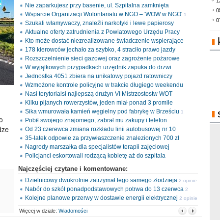
1
Nie zaparkujesz przy basenie, ul. Szpitalna zamknięta
0
Wsparcie Organizacji Wolontariatu w NGO – 'WOW w NGO'
1
0
Szukali włamywaczy, znaleźli narkotyki i lewe papierosy
opinia
Aktualne oferty zatrudnienia z Powiatowego Urzędu Pracy
Kto może dostać niezrealizowane świadczenie wspierające
178 kierowców jechało za szybko, 4 straciło prawo jazdy
Rozszczelnienie sieci gazowej oraz zagrożenie pożarowe
W wyjątkowych przypadkach urzędnik zapuka do drzwi
Jednostka 4051 zbiera na unikatowy pojazd ratowniczy
Wzmożone kontrole policyjne w trakcie długiego weekendu
Nasi terytorialsi najlepszą drużyn VI Mistrzostostw WOT
Kilku pijanych rowerzystów, jeden miał ponad 3 promile
Sika wmurowała kamień węgielny pod fabrykę w Brześciu
1
o
Pobił swojego znajomego, zabrał mu zakupy i telefon
opinia
dze
Od 23 czerewca zmiana rozkładu linii autobusowej nr 10
35-latek odpowie za przywłaszczenie znalezionych 700 zł
Nagrody marszałka dla specjalistów terapii zajęciowej
Policjanci eskortowali rodzącą kobietę aż do szpitala
Najczęściej czytane i komentowane:
Dzielnicowy dwukrotnie zatrzymał tego samego złodzieja
2 opinie
Nabór do szkół ponadpodstawowych potrwa do 13 czerwca
2
Kolejne planowe przerwy w dostawie energii elektrycznej
opinie
2 opinie
Więcej w dziale:
Wiadomości