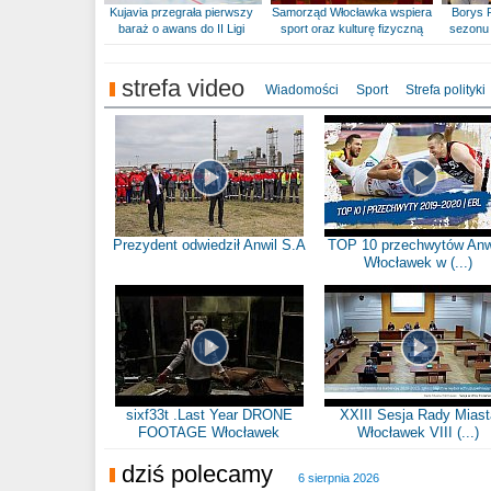
Kujavia przegrała pierwszy
Samorząd Włocławka wspiera
Borys 
baraż o awans do II Ligi
sport oraz kulturę fizyczną
sezonu 
strefa video
Wiadomości
Sport
Strefa polityki
Prezydent odwiedził Anwil S.A
TOP 10 przechwytów Anw
Włocławek w (...)
sixf33t .Last Year DRONE
XXIII Sesja Rady Miast
FOOTAGE Włocławek
Włocławek VIII (...)
dziś polecamy
6 sierpnia 2026