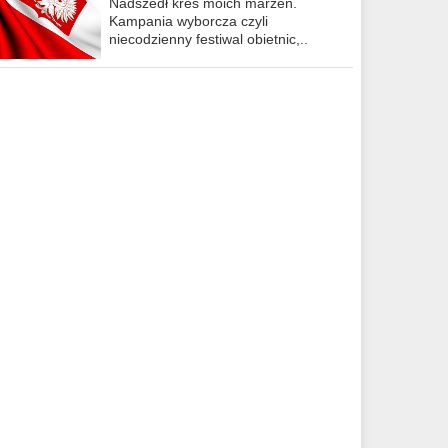
Nadszedł kres moich marzeń.
Kampania wyborcza czyli
niecodzienny festiwal obietnic,..