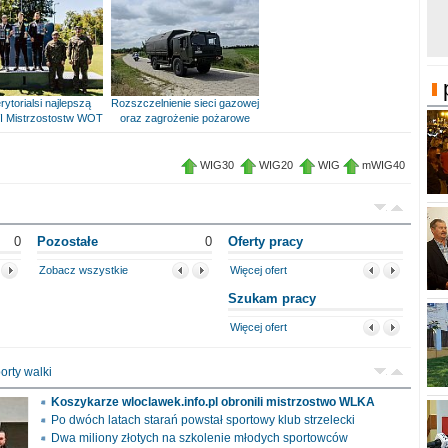
rytorialsi najlepszą
Rozszczelnienie sieci gazowej
I Mistrzostostw WOT
oraz zagrożenie pożarowe
WIG30
WIG20
WIG
mWIG40
0
Pozostałe
0
Oferty pracy
Zobacz wszystkie
Więcej ofert
Szukam pracy
Więcej ofert
orty walki
Koszykarze wloclawek.info.pl obronili mistrzostwo WLKA
Po dwóch latach starań powstał sportowy klub strzelecki
Dwa miliony złotych na szkolenie młodych sportowców