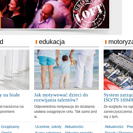
jonat Michelin
rodzie 31.12.2018
ód
edukacja
motoryz
 na białe
Jak motywować dzieci do
System zarząd
rozwijania talentów?
ISO/TS 1694
est narażona na
Odpowiednia motywacja do działania
Ze względu na og
 promieni
ułatwia osiągnięcie celu. Tak samo jest
zanieczyszczenia 
w..
się z tym..
Urządzamy
Uczelnie, szkoły
Aktualności
Aktualności
Pre