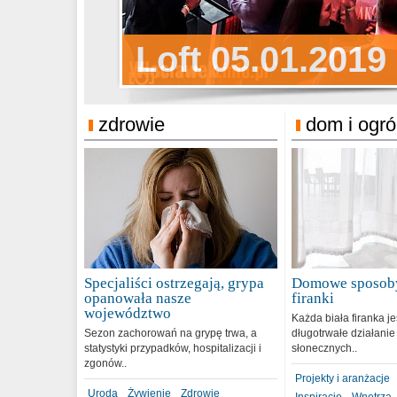
Sylwester Pens
Loft 05.01.2019
Sylwester Podg
31.12.2018
zdrowie
dom i ogr
Specjaliści ostrzegają, grypa
Domowe sposoby
opanowała nasze
firanki
województwo
Każda biała firanka j
Sezon zachorowań na grypę trwa, a
długotrwałe działanie
statystyki przypadków, hospitalizacji i
słonecznych..
zgonów..
Projekty i aranżacje
Uroda
Żywienie
Zdrowie