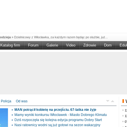
odzieja
»
Dzielnicowy z Włocławka, za każdym razem będąc po służbie, już...
Katalog firm
Forum
Galerie
Video
Zdrowie
Dom
Edu
W w NGO'
»
Ruszył nabór w konkursie „Wsparcie Organizacji Wolontariatu w NGO –
rześciu
»
Sika Poland rozpoczęła budowę swojej nowej fabryki w Brześciu
e
»
Policjanci wyjaśniają dokładne okoliczności tragicznego w skutkach...
blaskiem
»
Kujawsko-Pomorska Organizacja Turystyczna wraz z partnerami
du Pracy
»
Szukasz pracy, zajęcia dorywczego, czy może chcesz całkowicie
zieja
»
Policjanci zatrzymali 40–latka, który na terenie powiatu włocławskiego...
mochód
»
Mundurowi z Topólki zatrzymali 66-letniego mężczyznę, podejrzanego o...
Policja
Od was
ontach
»
Od czerwca rozpoczął się nowy okres świadczeniowy 800 plus, który
MAN potrącił kobietę na przejściu. 67-latka nie żyje
1
drogach
»
Policjanci ruchu drogowego przeprowadzili na drogach Włocławka i
Mamy wyniki konkursu Włocławek - Miasto Dobrego Klimatu
1
Dziś rozpoczęła się kolejna edycja programu Dobry Start
0
Nasi ratownicy wodni są już gotowi na sezon wakacyjny