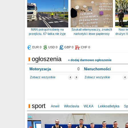
MAN potrącił kobietę na
Szukali włamywaczy, znaleźli
Nasi te
przejściu. 67-latka nie żyje
narkotyki i lewe papierosy
drużyn V
EUR 0
USD 0
GBP 0
CHF 0
ogłoszenia
+ dodaj darmowe ogłoszenie
Motoryzacja
0
Nieruchomości
Zobacz wszystkie
Zobacz wszystkie
sport
Anwil
Włocłavia
WLKA
Lekkoatletyka
Sp