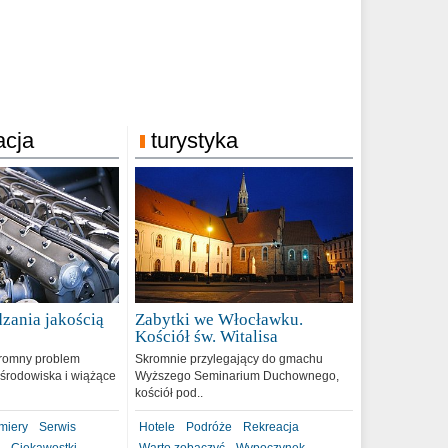
acja
turystyka
zania jakością
Zabytki we Włocławku.
9
Kościół św. Witalisa
romny problem
Skromnie przylegający do gmachu
środowiska i wiążące
Wyższego Seminarium Duchownego,
kościół pod..
miery
Serwis
Hotele
Podróże
Rekreacja