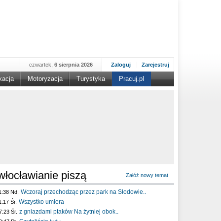
czwartek,
6 sierpnia 2026
Zaloguj
Zarejestruj
kacja
Motoryzacja
Turystyka
Pracuj.pl
włocławianie piszą
Załóż nowy temat
Wczoraj przechodząc przez park na Słodowie..
1:38 Nd.
Wszystko umiera
1:17 Śr.
z gniazdami ptaków Na żytniej obok..
7:23 Śr.