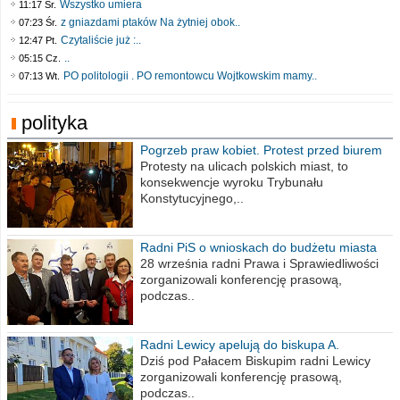
Wszystko umiera
11:17 Śr.
z gniazdami ptaków Na żytniej obok..
07:23 Śr.
Czytaliście już :..
12:47 Pt.
..
05:15 Cz.
PO politologii . PO remontowcu Wojtkowskim mamy..
07:13 Wt.
polityka
Pogrzeb praw kobiet. Protest przed biurem
poselskim PiS
Protesty na ulicach polskich miast, to
konsekwencje wyroku Trybunału
Konstytucyjnego,..
Radni PiS o wnioskach do budżetu miasta
na 2021 rok
28 września radni Prawa i Sprawiedliwości
zorganizowali konferencję prasową,
podczas..
Radni Lewicy apelują do biskupa A.
Wiesława Meringa
Dziś pod Pałacem Biskupim radni Lewicy
zorganizowali konferencję prasową,
podczas..