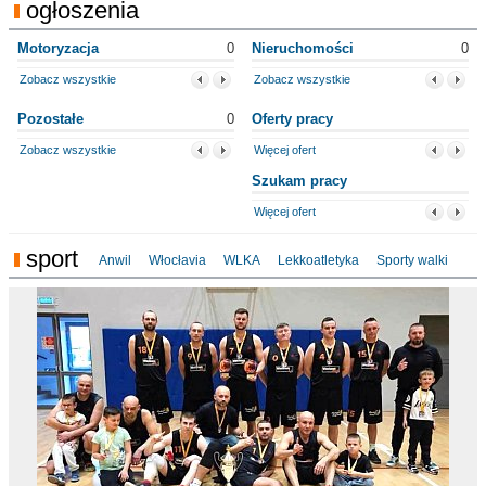
ogłoszenia
Motoryzacja
0
Nieruchomości
0
Zobacz wszystkie
Zobacz wszystkie
Pozostałe
0
Oferty pracy
Zobacz wszystkie
Więcej ofert
Szukam pracy
Więcej ofert
sport
Anwil
Włocłavia
WLKA
Lekkoatletyka
Sporty walki