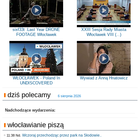
sixf33t .Last Year DRONE
XXIII Sesja Rady Miasta
FOOTAGE Włocławek
Włocławek VIII (...)
WŁOCŁAWEK - Poland In
Wywiad z Anną Hnatowicz
UNDISCOVERED
dziś polecamy
6 sierpnia 2026
Nadchodzące wydarzenia:
włocławianie piszą
Wczoraj przechodząc przez park na Słodowie..
11:38 Nd.