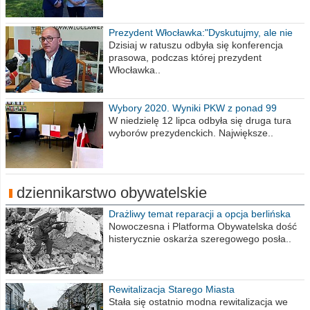
Prezydent Włocławka:"Dyskutujmy, ale nie
obrażajmy się”
Dzisiaj w ratuszu odbyła się konferencja
prasowa, podczas której prezydent
Włocławka..
Wybory 2020. Wyniki PKW z ponad 99
procent obwodów
W niedzielę 12 lipca odbyła się druga tura
wyborów prezydenckich. Największe..
dziennikarstwo obywatelskie
Drażliwy temat reparacji a opcja berlińska
Nowoczesna i Platforma Obywatelska dość
histerycznie oskarża szeregowego posła..
Rewitalizacja Starego Miasta
Stała się ostatnio modna rewitalizacja we