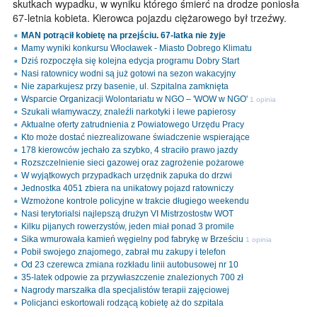
skutkach wypadku, w wyniku którego śmierć na drodze poniosła
67-letnia kobieta. Kierowca pojazdu ciężarowego był trzeźwy.
MAN potrącił kobietę na przejściu. 67-latka nie żyje
Mamy wyniki konkursu Włocławek - Miasto Dobrego Klimatu
Dziś rozpoczęła się kolejna edycja programu Dobry Start
Nasi ratownicy wodni są już gotowi na sezon wakacyjny
Nie zaparkujesz przy basenie, ul. Szpitalna zamknięta
Wsparcie Organizacji Wolontariatu w NGO – 'WOW w NGO'
1 opinia
Szukali włamywaczy, znaleźli narkotyki i lewe papierosy
Aktualne oferty zatrudnienia z Powiatowego Urzędu Pracy
Kto może dostać niezrealizowane świadczenie wspierające
178 kierowców jechało za szybko, 4 straciło prawo jazdy
Rozszczelnienie sieci gazowej oraz zagrożenie pożarowe
W wyjątkowych przypadkach urzędnik zapuka do drzwi
Jednostka 4051 zbiera na unikatowy pojazd ratowniczy
Wzmożone kontrole policyjne w trakcie długiego weekendu
Nasi terytorialsi najlepszą drużyn VI Mistrzostostw WOT
Kilku pijanych rowerzystów, jeden miał ponad 3 promile
Sika wmurowała kamień węgielny pod fabrykę w Brześciu
1 opinia
Pobił swojego znajomego, zabrał mu zakupy i telefon
Od 23 czerewca zmiana rozkładu linii autobusowej nr 10
35-latek odpowie za przywłaszczenie znalezionych 700 zł
Nagrody marszałka dla specjalistów terapii zajęciowej
Policjanci eskortowali rodzącą kobietę aż do szpitala