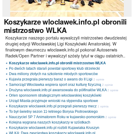
Koszykarze
wloclawek.info.pl obronili
mistrzostwo WLKA
Koszykarze naszego portalu wywalczyli mistrzostwo dwudziestej
drugiej edycji Włocławskiej Ligi Koszykówki Amatorskiej. W
finałowym dwumeczu wloclawek.info.pl pokonał Autoserwis
Radek/Open Partner i wywalczył szósty tytuł w ciągu ostatnich..
Koszykarze wloclawek.info.pl obronili mistrzostwo WLKA
Po dwóch latach starań powstał sportowy klub strzelecki
Dwa miliony złotych na szkolenie młodych sportowców
Kujavia przegrała pierwszy baraż o awans do II Ligi
2 opinie
Samorząd Włocławka wspiera sport oraz kulturę fizyczną
2 opinie
Drużyna wloclawek.info.pl awansowała do półfinałów WLKA
2 opinie
Orlen sponsorem strategicznym włocławskiej koszykówki
Urząd Miasta przyjmuje wnioski na stypendia sportowe
Koszykarze wloclawek.info.pl przegrali pierwszy mecz
1 opinia
To był świetny sezon 11-letniego Borysa Piotrowskiego
Nauczyciel SP 7 Animatorem Roku w kujawsko-pomorskim
2 opinie
Kolejna wygrana naszych koszykarzy w szóstkach
Koszykarze wloclawek.info.pl rozbili Kujawiaka Kruszyn
WLKA: Dwa zwycięstwa koszykarzy wloclawek.info.pl