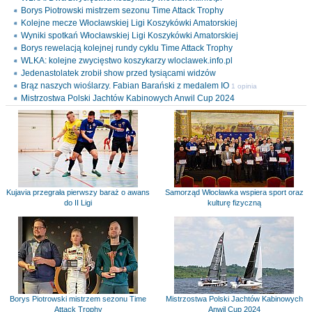
Borys Piotrowski mistrzem sezonu Time Attack Trophy
Kolejne mecze Włocławskiej Ligi Koszykówki Amatorskiej
Wyniki spotkań Włocławskiej Ligi Koszykówki Amatorskiej
Borys rewelacją kolejnej rundy cyklu Time Attack Trophy
WLKA: kolejne zwycięstwo koszykarzy wloclawek.info.pl
Jedenastolatek zrobił show przed tysiącami widzów
Brąz naszych wioślarzy. Fabian Barański z medalem IO
1 opinia
Mistrzostwa Polski Jachtów Kabinowych Anwil Cup 2024
Kujavia przegrała pierwszy baraż o awans
Samorząd Włocławka wspiera sport oraz
do II Ligi
kulturę fizyczną
Borys Piotrowski mistrzem sezonu Time
Mistrzostwa Polski Jachtów Kabinowych
Attack Trophy
Anwil Cup 2024