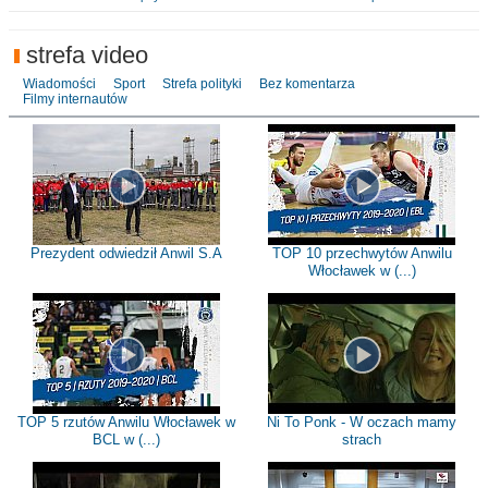
strefa video
Wiadomości
Sport
Strefa polityki
Bez komentarza
Filmy internautów
Prezydent odwiedził Anwil S.A
TOP 10 przechwytów Anwilu
Włocławek w (...)
TOP 5 rzutów Anwilu Włocławek w
Ni To Ponk - W oczach mamy
BCL w (...)
strach