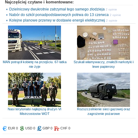
Najczęściej czytane i komentowane:
Dzielnicowy dwukrotnie zatrzymał tego samego złodzieja
2 opinie
Nabór do szkół ponadpodstawowych potrwa do 13 czerwca
2 opinie
Kolejne planowe przerwy w dostawie energii elektrycznej
2 opinie
MAN potrącił kobietę na przejściu. 67-latka
Szukali włamywaczy, znaleźli narkotyki i
nie żyje
lewe papierosy
Nasi terytorialsi najlepszą drużyn VI
Rozszczelnienie sieci gazowej oraz
Mistrzostostw WOT
zagrożenie pożarowe
EUR 0
USD 0
GBP 0
CHF 0