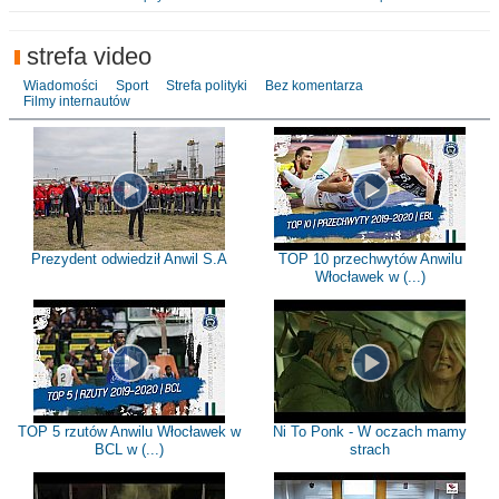
strefa video
Wiadomości
Sport
Strefa polityki
Bez komentarza
Filmy internautów
Prezydent odwiedził Anwil S.A
TOP 10 przechwytów Anwilu
Włocławek w (...)
TOP 5 rzutów Anwilu Włocławek w
Ni To Ponk - W oczach mamy
BCL w (...)
strach