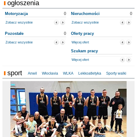
ogłoszenia
Motoryzacja
0
Nieruchomości
0
Zobacz wszystkie
Zobacz wszystkie
Pozostałe
0
Oferty pracy
Zobacz wszystkie
Więcej ofert
Szukam pracy
Więcej ofert
sport
Anwil
Włocłavia
WLKA
Lekkoatletyka
Sporty walki