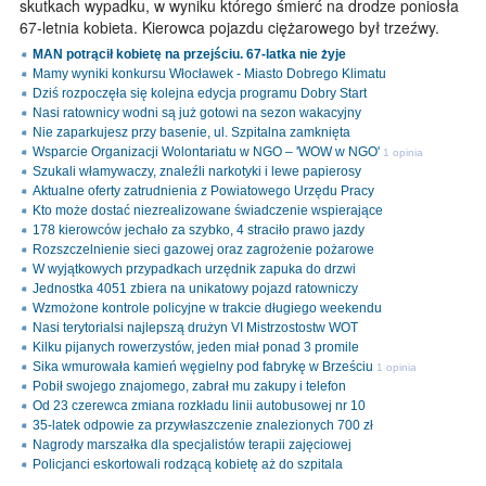
skutkach wypadku, w wyniku którego śmierć na drodze poniosła
67-letnia kobieta. Kierowca pojazdu ciężarowego był trzeźwy.
MAN potrącił kobietę na przejściu. 67-latka nie żyje
Mamy wyniki konkursu Włocławek - Miasto Dobrego Klimatu
Dziś rozpoczęła się kolejna edycja programu Dobry Start
Nasi ratownicy wodni są już gotowi na sezon wakacyjny
Nie zaparkujesz przy basenie, ul. Szpitalna zamknięta
Wsparcie Organizacji Wolontariatu w NGO – 'WOW w NGO'
1 opinia
Szukali włamywaczy, znaleźli narkotyki i lewe papierosy
Aktualne oferty zatrudnienia z Powiatowego Urzędu Pracy
Kto może dostać niezrealizowane świadczenie wspierające
178 kierowców jechało za szybko, 4 straciło prawo jazdy
Rozszczelnienie sieci gazowej oraz zagrożenie pożarowe
W wyjątkowych przypadkach urzędnik zapuka do drzwi
Jednostka 4051 zbiera na unikatowy pojazd ratowniczy
Wzmożone kontrole policyjne w trakcie długiego weekendu
Nasi terytorialsi najlepszą drużyn VI Mistrzostostw WOT
Kilku pijanych rowerzystów, jeden miał ponad 3 promile
Sika wmurowała kamień węgielny pod fabrykę w Brześciu
1 opinia
Pobił swojego znajomego, zabrał mu zakupy i telefon
Od 23 czerewca zmiana rozkładu linii autobusowej nr 10
35-latek odpowie za przywłaszczenie znalezionych 700 zł
Nagrody marszałka dla specjalistów terapii zajęciowej
Policjanci eskortowali rodzącą kobietę aż do szpitala