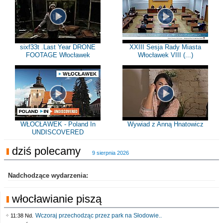
sixf33t .Last Year DRONE
XXIII Sesja Rady Miasta
FOOTAGE Włocławek
Włocławek VIII (...)
WŁOCŁAWEK - Poland In
Wywiad z Anną Hnatowicz
UNDISCOVERED
dziś polecamy
9 sierpnia 2026
Nadchodzące wydarzenia:
włocławianie piszą
Wczoraj przechodząc przez park na Słodowie..
11:38 Nd.