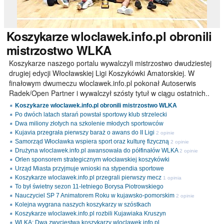
Koszykarze
wloclawek.info.pl obronili
mistrzostwo WLKA
Koszykarze naszego portalu wywalczyli mistrzostwo dwudziestej
drugiej edycji Włocławskiej Ligi Koszykówki Amatorskiej. W
finałowym dwumeczu wloclawek.info.pl pokonał Autoserwis
Radek/Open Partner i wywalczył szósty tytuł w ciągu ostatnich..
Koszykarze wloclawek.info.pl obronili mistrzostwo WLKA
Po dwóch latach starań powstał sportowy klub strzelecki
Dwa miliony złotych na szkolenie młodych sportowców
Kujavia przegrała pierwszy baraż o awans do II Ligi
2 opinie
Samorząd Włocławka wspiera sport oraz kulturę fizyczną
2 opinie
Drużyna wloclawek.info.pl awansowała do półfinałów WLKA
2 opinie
Orlen sponsorem strategicznym włocławskiej koszykówki
Urząd Miasta przyjmuje wnioski na stypendia sportowe
Koszykarze wloclawek.info.pl przegrali pierwszy mecz
1 opinia
To był świetny sezon 11-letniego Borysa Piotrowskiego
Nauczyciel SP 7 Animatorem Roku w kujawsko-pomorskim
2 opinie
Kolejna wygrana naszych koszykarzy w szóstkach
Koszykarze wloclawek.info.pl rozbili Kujawiaka Kruszyn
WLKA: Dwa zwycięstwa koszykarzy wloclawek.info.pl