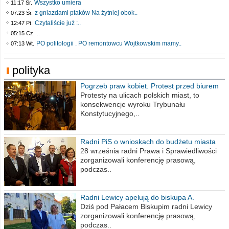
Wszystko umiera
11:17 Śr.
z gniazdami ptaków Na żytniej obok..
07:23 Śr.
Czytaliście już :..
12:47 Pt.
..
05:15 Cz.
PO politologii . PO remontowcu Wojtkowskim mamy..
07:13 Wt.
polityka
Pogrzeb praw kobiet. Protest przed biurem
poselskim PiS
Protesty na ulicach polskich miast, to
konsekwencje wyroku Trybunału
Konstytucyjnego,..
Radni PiS o wnioskach do budżetu miasta
na 2021 rok
28 września radni Prawa i Sprawiedliwości
zorganizowali konferencję prasową,
podczas..
Radni Lewicy apelują do biskupa A.
Wiesława Meringa
Dziś pod Pałacem Biskupim radni Lewicy
zorganizowali konferencję prasową,
podczas..