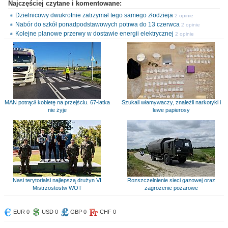
Najczęściej czytane i komentowane:
Dzielnicowy dwukrotnie zatrzymał tego samego złodzieja
2 opinie
Nabór do szkół ponadpodstawowych potrwa do 13 czerwca
2 opinie
Kolejne planowe przerwy w dostawie energii elektrycznej
2 opinie
MAN potrącił kobietę na przejściu. 67-latka
Szukali włamywaczy, znaleźli narkotyki i
nie żyje
lewe papierosy
Nasi terytorialsi najlepszą drużyn VI
Rozszczelnienie sieci gazowej oraz
Mistrzostostw WOT
zagrożenie pożarowe
EUR 0
USD 0
GBP 0
CHF 0