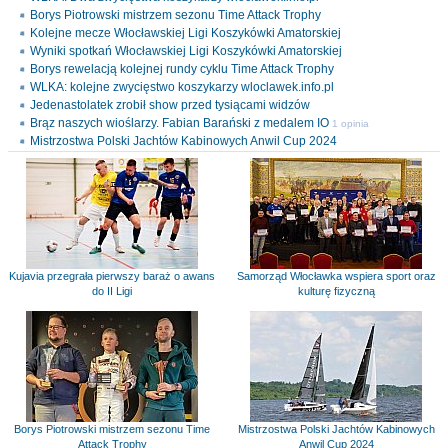
Borys Piotrowski mistrzem sezonu Time Attack Trophy
Kolejne mecze Włocławskiej Ligi Koszykówki Amatorskiej
Wyniki spotkań Włocławskiej Ligi Koszykówki Amatorskiej
Borys rewelacją kolejnej rundy cyklu Time Attack Trophy
WLKA: kolejne zwycięstwo koszykarzy wloclawek.info.pl
Jedenastolatek zrobił show przed tysiącami widzów
Brąz naszych wioślarzy. Fabian Barański z medalem IO
1 opinia
Mistrzostwa Polski Jachtów Kabinowych Anwil Cup 2024
Kujavia przegrała pierwszy baraż o awans
Samorząd Włocławka wspiera sport oraz
do II Ligi
kulturę fizyczną
Borys Piotrowski mistrzem sezonu Time
Mistrzostwa Polski Jachtów Kabinowych
Attack Trophy
Anwil Cup 2024