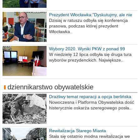
Prezydent Włocławka:"Dyskutujmy, ale nie
obrażajmy się”
Dzisiaj w ratuszu odbyła się konferencja
prasowa, podczas której prezydent
Włocławka..
Wybory 2020. Wyniki PKW z ponad 99
procent obwodów
W niedzielę 12 lipca odbyła się druga tura
wyborów prezydenckich. Największe..
dziennikarstwo obywatelskie
Drażliwy temat reparacji a opcja berlińska
Nowoczesna i Platforma Obywatelska dość
histerycznie oskarża szeregowego posła..
Rewitalizacja Starego Miasta
Stała się ostatnio modna rewitalizacja we